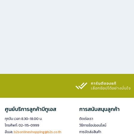
การันตีของแท้
เลือกช้อปได้อย่างมั่นใจ​
ศูนย์บริการลูกค้าบีทูเอส
การสนับสนุนลูกค้า
ทุกวัน เวลา 8.30-18.00 น.
ติดต่อเรา
โทรศัพท์: 02-115-0999
วิธีการช้อปออนไลน์
อีเมล:
b2sonlineshopping@b2s.co.th
การจัดส่งสินค้า