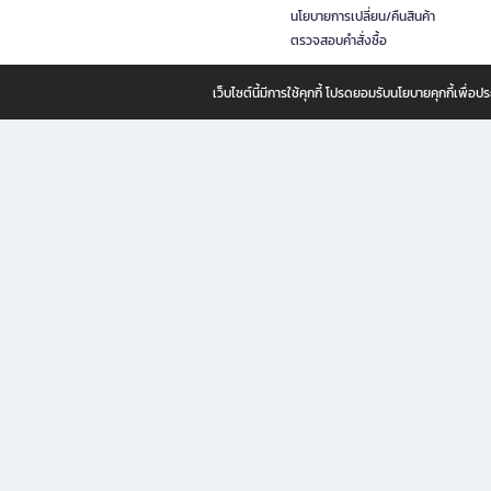
นโยบายการเปลี่ยน/คืนสินค้า
ตรวจสอบคำสั่งซื้อ
เว็บไซต์นี้มีการใช้คุกกี้ โปรดยอมรับนโยบายคุกกี้เพื่
B2S ธุรกิจในเครือ เซ็นทรัล รีเทล คอร์ปอเรชั่น จำกัด (มหาชน)
B2S Online แหล่งรวมหนังสือ เครื่องเขียน และแรงบันดาลใจสำหรับ
B2S Online คือร้านหนังสือและเครื่องเขียนออนไลน์ที่ครบครัน ตอบโจทย์คนรักการอ่านและงานเ
ทำไม B2S Online คือแหล่งช้อปปิ้งที่คุณไม่ควรพลาด
ไม่ว่าคุณจะเป็นนักเรียน นักศึกษา คนทำงาน B2S พร้อมให้คุณเลือกสินค้าคุณภาพได้ตลอด 24