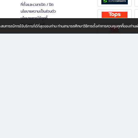
ที่ตั้งและเวลาเปิด / ปิด
นโยบายความเป็นส่วนตัว
นโยบายการใช้คุกกี้
นักลงทุนสัมพันธ์
อประสบการณ์การใช้บริการที่ดีที่สุดของท่าน ท่านสามารถศึกษาวิธีการตั้งค่าการควบคุมคุกกี้ของท่าน
ทุกวัย
ขียน ให้คุณรู้สึกเหมือนมีร้านหนังสือใกล้ฉันอยู่ในมือ ช้อปง่าย ไม่ต้องออกจากบ้าน เพราะ b2
 ชั่วโมง พร้อมโปรโมชั่นและสิทธิพิเศษมากมาย