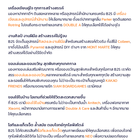
เครื่องเขียนคู่ใจ ทุกการสร้างสรรค์
มองหาปากกาดีๆ ดินสอหลากหลาย หรืออุปกรณ์สำนักงานครบครัน B2S มี
เครื่อง
เขียนและอุปกรณ์สำนักงาน
ให้เลือกมากมาย ตั้งแต่ปากกาลูกลื่น
Parker
ชุดดินสอกด
Rotring
ไปจนถึงกระดาษถ่ายเอกสาร
DOUBLE A
ให้คุณเลือกใช้ได้อย่างจุใจ
งานศิลป์ งานฝีมือ สร้างสรรค์ไม่รู้จบ
B2S จัดเต็มอุปกรณ์
ศิลปะและงานฝีมือ
สำหรับคนสร้างสรรค์ตัวจริง ทั้งสีไม้
Colleen
,
ขาตั้งไม้บนโต๊ะ
Pyramid
และอุปกรณ์ DIY ต่างๆ จาก
MONT MARTE
ให้คุณ
สร้างสรรค์ได้อย่างไร้ขีดจำกัด
ของเล่นและของขวัญ สุดพิเศษทุกเทศกาล
มองหาของเล่นเสริมพัฒนาการ หรือของขวัญสุดพิเศษสำหรับทุกโอกาส B2S เราคัด
สรร
ของเล่นและของขวัญ
หลากหลายสไตล์ เหมาะสำหรับทุกเพศทุกวัย สร้างความสุข
และรอยยิ้มให้กับคนพิเศษของคุณ ไม่ว่าจะเป็น กระเป๋าเก็บอุณหภูมิ
KAKAO
FRIENDS
หรือเกมจดหมายรัก
SIAM BOARDGAMES
เรามีครบ!
ของใช้ในบ้าน ไอเทมที่ช่วยให้ชีวิตสะดวกสบายขึ้น
ที่ B2S เรามี
ของใช้ในบ้าน
ครบครัน ไม่ว่าจะเป็นกาต้มน้ำ
Anitech
, เครื่องฟอกอากาศ
Xiaomi
, หน้ากากอนามัยทางการแพทย์
Double A Care
และสินค้าอื่น ๆ อีกมากมาย
ให้คุณเลือกสรร
ไอทีและแก็ดเจ็ต ล้ำสมัย ตอบโจทย์ทุกไลฟ์สไตล์
B2S ได้คัดสรรสินค้า
ไอทีและแก็ดเจ็ต
คุณภาพเยี่ยมมาให้คุณเลือกสรร เพื่อตอบโจทย์
ทุกไลฟ์สไตล์ดิจิทัล ไม่ว่าจะเป็น เครื่องทำลายเอกสาร
NEO
เพื่อความปลอดภัยของ