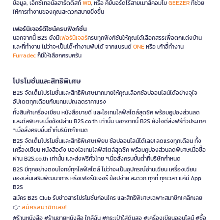
ข้อมูล, เอ็กซ์เทอนัลฮาร์ดดิสก์
WD
, หรือ คีย์บอร์ดไร้สายเมาส์คอมโบ
GEEZER
ที่ช่วย
ให้การทำงานของคุณสะดวกสบายยิ่งขึ้น
เฟอร์นิเจอร์ดีไซน์ครบฟังก์ชั่น
นอกจากนี้ B2S ยังมี
เฟอร์นิเจอร์
ครบทุกฟังก์ชันให้คุณได้เลือกสรรเพื่อตกแต่งบ้าน
และที่ทำงาน ไม่ว่าจะเป็นโต๊ะทำงานพับได้ จากแบรนด์
ONE
หรือ เก้าอี้ทำงาน
Furradec
ก็มีให้เลือกครบครัน
โปรโมชั่นและสิทธิพิเศษ
B2S จัดเต็มโปรโมชั่นและสิทธิพิเศษมากมายให้คุณเลือกช้อปออนไลน์ได้อย่างจุใจ
อัปเดตทุกเดือนกับแคมเปญลดราคาแรง
ทั้งสินค้าเครื่องเขียน หนังสือขายดี และไอเทมไลฟ์สไตล์สุดชิค พร้อมคูปองส่วนลด
และดีลพิเศษเมื่อช้อปผ่าน B2S.co.th เท่านั้น นอกจากนี้ B2S ยังใจดีส่งฟรีทั่วประเทศ
*เมื่อสั่งครบขั้นต่ำที่บริษัทกำหนด
B2S จัดเต็มโปรโมชั่นและสิทธิพิเศษเพียบ ช้อปออนไลน์ได้เลย! ลดแรงทุกเดือน ทั้ง
เครื่องเขียน หนังสือดัง ของไอเทมไลฟ์สไตล์สุดชิค พร้อมคูปองส่วนลดพิเศษเมื่อซื้อ
ผ่าน B2S.co.th เท่านั้น และส่งฟรีทั่วไทย *เมื่อสั่งครบขั้นต่ำที่บริษัทกำหนด
B2S มีทุกอย่างตอบโจทย์ทุกไลฟ์สไตล์ ไม่ว่าจะเป็นอุปกรณ์อ่านเขียน เครื่องเขียน
ของเล่นเสริมพัฒนาการ หรือเฟอร์นิเจอร์ ช้อปง่าย สะดวก ทุกที่ ทุกเวลา แค่มี App
B2S
สมัคร B2S Club รับข่าวสารโปรโมชั่นก่อนใคร และสิทธิพิเศษเฉพาะสมาชิก! คลิกเลย
สมัครสมาชิกเลย!
👉
#ร้านหนังสือ #ร้านขายหนังสือ ใกล้ฉัน #กระเป๋าใส่ดินสอ #เครื่องเขียนออนไลน์ #ซื้อ