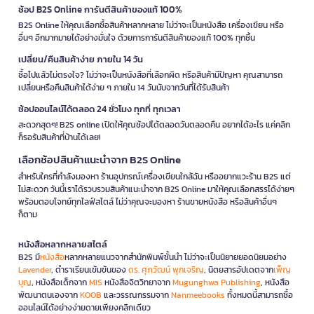
ช้อป B2S Online การันตีสินค้าของแท้ 100%
B2S Online ให้คุณเลือกซื้อสินค้าหลากหลาย ไม่ว่าจะเป็นหนังสือ เครื่องเขียน หรือ
อื่นๆ อีกมากมายได้อย่างมั่นใจ ด้วยการการันตีสินค้าของแท้ 100% ทุกชิ้น
เปลี่ยน/คืนสินค้าง่าย ภายใน 14 วัน
ซื้อไปแล้วไม่ตรงใจ? ไม่ว่าจะเป็นหนังสือที่เลือกผิด หรือสินค้ามีปัญหา คุณสามารถ
เปลี่ยนหรือคืนสินค้าได้ง่าย ๆ ภายใน 14 วันนับจากวันที่ได้รับสินค้า
ช้อปออนไลน์ได้ตลอด 24 ชั่วโมง ทุกที่ ทุกเวลา
สะดวกสุดๆ! B2S online เปิดให้คุณช้อปได้ตลอดวันตลอดคืน อยากได้อะไร แค่คลิก
ก็รอรับสินค้าที่บ้านได้เลย!
เลือกช้อปสินค้าแนะนำจาก B2S Online
สำหรับใครที่กำลังมองหา ร้านอุปกรณ์เครื่องเขียนใกล้ฉัน หรืออยากแวะร้าน B2S แต่
ไม่สะดวก วันนี้เราได้รวบรวมสินค้าแนะนำจาก B2S Online มาให้คุณเลือกสรรได้ง่ายๆ
พร้อมตอบโจทย์ทุกไลฟ์สไตล์ ไม่ว่าคุณจะมองหา ร้านขายหนังสือ หรือสินค้าอื่นๆ
ก็ตาม
หนังสือหลากหลายสไตล์
B2S มี
หนังสือ
หลากหลายแนวจากสำนักพิมพ์ชั้นนำ ไม่ว่าจะเป็นนิยายยอดนิยมอย่าง
Lavender
, ตำราเรียนเข้มข้นของ
ดร. ศุภวัฒน์ พุกเจริญ
, นิตยสารอัปเดตจาก
เพ็ญ
บุญ
, หนังสือเด็กจาก
MIS
หนังสือจิตวิทยาจาก
Mugunghwa Publishing
, หนังสือ
พัฒนาตนเองจาก
KOOB
และวรรณกรรมจาก
Nanmeebooks
ทั้งหมดนี้สามารถซื้อ
ออนไลน์ได้อย่างง่ายดายเพียงคลิกเดียว