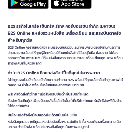
B2S ธุรกิจในเครือ เซ็นทรัล รีเทล คอร์ปอเรชั่น จำกัด (มหาชน)
B2S Online แหล่งรวมหนังสือ เครื่องเขียน และแรงบันดาลใจ
สำหรับทุกวัย
B2S Online คือร้านหนังสือและเครื่องเขียนออนไลน์ที่ครบครัน ตอบโจทย์คนรักการ
อ่านและงานเขียน ให้คุณรู้สึกเหมือนมีร้านหนังสือใกล้ฉันอยู่ในมือ ช้อปง่าย ไม่ต้อง
ออกจากบ้าน เพราะ b2s มีทั้งหนังสือหลากหลายแนวและเครื่องเขียนคุณภาพ พร้อม
สิทธิพิเศษที่ไม่ควรพลาด!
ทำไม B2S Online คือแหล่งช้อปปิ้งที่คุณไม่ควรพลาด
ไม่ว่าคุณจะเป็นนักเรียน นักศึกษา คนทำงาน B2S พร้อมให้คุณเลือกสินค้าคุณภาพได้
ตลอด 24 ชั่วโมง พร้อมโปรโมชั่นและสิทธิพิเศษมากมาย
ฟรี! ค่าจัดส่งทั่วไทย *เมื่อสั่งครบขั้นต่ำที่บริษัทกำหนด
ช้อปเพลินเกินคุ้ม! เพียงมียอดสั่งซื้อสินค้าขั้นต่ำที่บริษัทกำหนด รับสิทธิ์ส่งฟรีถึงบ้าน
ไม่ต้องจ่ายเพิ่ม
มั่นใจ หนังสือถึงมือปลอดภัย ด้วยบับเบิ้ล 3 ชั้น
หนังสือทุกเล่มจากบีทูเอสห่อด้วยบับเบิ้ลหนาแน่นถึง 3 ชั้น หมดกังวลเรื่องความเสีย
หายระหว่างจัดส่ง พร้อมส่งตรงถึงมือคุณในสภาพสมบูรณ์