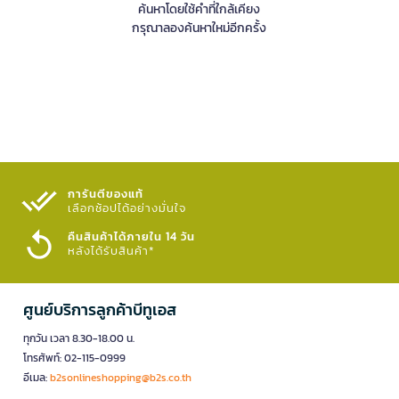
ค้นหาโดยใช้คำที่ใกล้เคียง
กรุณาลองค้นหาใหม่อีกครั้ง
การันตีของแท้
เลือกช้อปได้อย่างมั่นใจ​
คืนสินค้าได้ภายใน 14 วัน
หลังได้รับสินค้า*
ศูนย์บริการลูกค้าบีทูเอส
ทุกวัน เวลา 8.30-18.00 น.
โทรศัพท์: 02-115-0999
อีเมล:
b2sonlineshopping@b2s.co.th