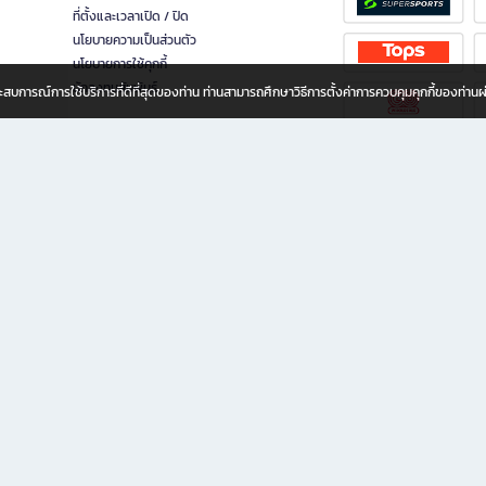
ที่ตั้งและเวลาเปิด / ปิด
นโยบายความเป็นส่วนตัว
นโยบายการใช้คุกกี้
นักลงทุนสัมพันธ์
อประสบการณ์การใช้บริการที่ดีที่สุดของท่าน ท่านสามารถศึกษาวิธีการตั้งค่าการควบคุมคุกกี้ของท่าน
ทุกวัย
ขียน ให้คุณรู้สึกเหมือนมีร้านหนังสือใกล้ฉันอยู่ในมือ ช้อปง่าย ไม่ต้องออกจากบ้าน เพราะ b2
 ชั่วโมง พร้อมโปรโมชั่นและสิทธิพิเศษมากมาย