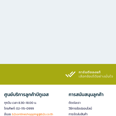
การันตีของแท้
เลือกช้อปได้อย่างมั่นใจ​
ศูนย์บริการลูกค้าบีทูเอส
การสนับสนุนลูกค้า
ทุกวัน เวลา 8.30-18.00 น.
ติดต่อเรา
โทรศัพท์: 02-115-0999
วิธีการช้อปออนไลน์
อีเมล:
b2sonlineshopping@b2s.co.th
การจัดส่งสินค้า