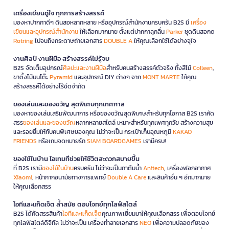
เครื่องเขียนคู่ใจ ทุกการสร้างสรรค์
มองหาปากกาดีๆ ดินสอหลากหลาย หรืออุปกรณ์สำนักงานครบครัน B2S มี
เครื่อง
เขียนและอุปกรณ์สำนักงาน
ให้เลือกมากมาย ตั้งแต่ปากกาลูกลื่น
Parker
ชุดดินสอกด
Rotring
ไปจนถึงกระดาษถ่ายเอกสาร
DOUBLE A
ให้คุณเลือกใช้ได้อย่างจุใจ
งานศิลป์ งานฝีมือ สร้างสรรค์ไม่รู้จบ
B2S จัดเต็มอุปกรณ์
ศิลปะและงานฝีมือ
สำหรับคนสร้างสรรค์ตัวจริง ทั้งสีไม้
Colleen
,
ขาตั้งไม้บนโต๊ะ
Pyramid
และอุปกรณ์ DIY ต่างๆ จาก
MONT MARTE
ให้คุณ
สร้างสรรค์ได้อย่างไร้ขีดจำกัด
ของเล่นและของขวัญ สุดพิเศษทุกเทศกาล
มองหาของเล่นเสริมพัฒนาการ หรือของขวัญสุดพิเศษสำหรับทุกโอกาส B2S เราคัด
สรร
ของเล่นและของขวัญ
หลากหลายสไตล์ เหมาะสำหรับทุกเพศทุกวัย สร้างความสุข
และรอยยิ้มให้กับคนพิเศษของคุณ ไม่ว่าจะเป็น กระเป๋าเก็บอุณหภูมิ
KAKAO
FRIENDS
หรือเกมจดหมายรัก
SIAM BOARDGAMES
เรามีครบ!
ของใช้ในบ้าน ไอเทมที่ช่วยให้ชีวิตสะดวกสบายขึ้น
ที่ B2S เรามี
ของใช้ในบ้าน
ครบครัน ไม่ว่าจะเป็นกาต้มน้ำ
Anitech
, เครื่องฟอกอากาศ
Xiaomi
, หน้ากากอนามัยทางการแพทย์
Double A Care
และสินค้าอื่น ๆ อีกมากมาย
ให้คุณเลือกสรร
ไอทีและแก็ดเจ็ต ล้ำสมัย ตอบโจทย์ทุกไลฟ์สไตล์
B2S ได้คัดสรรสินค้า
ไอทีและแก็ดเจ็ต
คุณภาพเยี่ยมมาให้คุณเลือกสรร เพื่อตอบโจทย์
ทุกไลฟ์สไตล์ดิจิทัล ไม่ว่าจะเป็น เครื่องทำลายเอกสาร
NEO
เพื่อความปลอดภัยของ