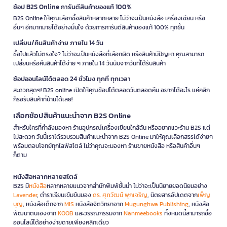
ช้อป B2S Online การันตีสินค้าของแท้ 100%
B2S Online ให้คุณเลือกซื้อสินค้าหลากหลาย ไม่ว่าจะเป็นหนังสือ เครื่องเขียน หรือ
อื่นๆ อีกมากมายได้อย่างมั่นใจ ด้วยการการันตีสินค้าของแท้ 100% ทุกชิ้น
เปลี่ยน/คืนสินค้าง่าย ภายใน 14 วัน
ซื้อไปแล้วไม่ตรงใจ? ไม่ว่าจะเป็นหนังสือที่เลือกผิด หรือสินค้ามีปัญหา คุณสามารถ
เปลี่ยนหรือคืนสินค้าได้ง่าย ๆ ภายใน 14 วันนับจากวันที่ได้รับสินค้า
ช้อปออนไลน์ได้ตลอด 24 ชั่วโมง ทุกที่ ทุกเวลา
สะดวกสุดๆ! B2S online เปิดให้คุณช้อปได้ตลอดวันตลอดคืน อยากได้อะไร แค่คลิก
ก็รอรับสินค้าที่บ้านได้เลย!
เลือกช้อปสินค้าแนะนำจาก B2S Online
สำหรับใครที่กำลังมองหา ร้านอุปกรณ์เครื่องเขียนใกล้ฉัน หรืออยากแวะร้าน B2S แต่
ไม่สะดวก วันนี้เราได้รวบรวมสินค้าแนะนำจาก B2S Online มาให้คุณเลือกสรรได้ง่ายๆ
พร้อมตอบโจทย์ทุกไลฟ์สไตล์ ไม่ว่าคุณจะมองหา ร้านขายหนังสือ หรือสินค้าอื่นๆ
ก็ตาม
หนังสือหลากหลายสไตล์
B2S มี
หนังสือ
หลากหลายแนวจากสำนักพิมพ์ชั้นนำ ไม่ว่าจะเป็นนิยายยอดนิยมอย่าง
Lavender
, ตำราเรียนเข้มข้นของ
ดร. ศุภวัฒน์ พุกเจริญ
, นิตยสารอัปเดตจาก
เพ็ญ
บุญ
, หนังสือเด็กจาก
MIS
หนังสือจิตวิทยาจาก
Mugunghwa Publishing
, หนังสือ
พัฒนาตนเองจาก
KOOB
และวรรณกรรมจาก
Nanmeebooks
ทั้งหมดนี้สามารถซื้อ
ออนไลน์ได้อย่างง่ายดายเพียงคลิกเดียว