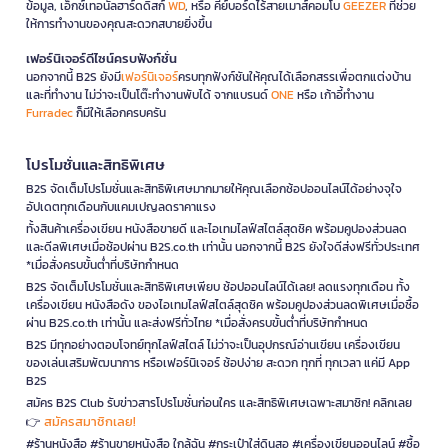
ข้อมูล, เอ็กซ์เทอนัลฮาร์ดดิสก์
WD
, หรือ คีย์บอร์ดไร้สายเมาส์คอมโบ
GEEZER
ที่ช่วย
ให้การทำงานของคุณสะดวกสบายยิ่งขึ้น
เฟอร์นิเจอร์ดีไซน์ครบฟังก์ชั่น
นอกจากนี้ B2S ยังมี
เฟอร์นิเจอร์
ครบทุกฟังก์ชันให้คุณได้เลือกสรรเพื่อตกแต่งบ้าน
และที่ทำงาน ไม่ว่าจะเป็นโต๊ะทำงานพับได้ จากแบรนด์
ONE
หรือ เก้าอี้ทำงาน
Furradec
ก็มีให้เลือกครบครัน
โปรโมชั่นและสิทธิพิเศษ
B2S จัดเต็มโปรโมชั่นและสิทธิพิเศษมากมายให้คุณเลือกช้อปออนไลน์ได้อย่างจุใจ
อัปเดตทุกเดือนกับแคมเปญลดราคาแรง
ทั้งสินค้าเครื่องเขียน หนังสือขายดี และไอเทมไลฟ์สไตล์สุดชิค พร้อมคูปองส่วนลด
และดีลพิเศษเมื่อช้อปผ่าน B2S.co.th เท่านั้น นอกจากนี้ B2S ยังใจดีส่งฟรีทั่วประเทศ
*เมื่อสั่งครบขั้นต่ำที่บริษัทกำหนด
B2S จัดเต็มโปรโมชั่นและสิทธิพิเศษเพียบ ช้อปออนไลน์ได้เลย! ลดแรงทุกเดือน ทั้ง
เครื่องเขียน หนังสือดัง ของไอเทมไลฟ์สไตล์สุดชิค พร้อมคูปองส่วนลดพิเศษเมื่อซื้อ
ผ่าน B2S.co.th เท่านั้น และส่งฟรีทั่วไทย *เมื่อสั่งครบขั้นต่ำที่บริษัทกำหนด
B2S มีทุกอย่างตอบโจทย์ทุกไลฟ์สไตล์ ไม่ว่าจะเป็นอุปกรณ์อ่านเขียน เครื่องเขียน
ของเล่นเสริมพัฒนาการ หรือเฟอร์นิเจอร์ ช้อปง่าย สะดวก ทุกที่ ทุกเวลา แค่มี App
B2S
สมัคร B2S Club รับข่าวสารโปรโมชั่นก่อนใคร และสิทธิพิเศษเฉพาะสมาชิก! คลิกเลย
สมัครสมาชิกเลย!
👉
#ร้านหนังสือ #ร้านขายหนังสือ ใกล้ฉัน #กระเป๋าใส่ดินสอ #เครื่องเขียนออนไลน์ #ซื้อ