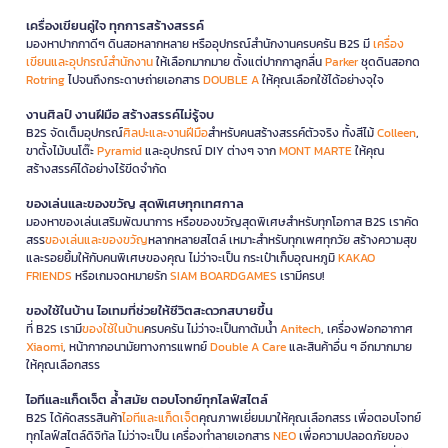
เครื่องเขียนคู่ใจ ทุกการสร้างสรรค์
มองหาปากกาดีๆ ดินสอหลากหลาย หรืออุปกรณ์สำนักงานครบครัน B2S มี
เครื่อง
เขียนและอุปกรณ์สำนักงาน
ให้เลือกมากมาย ตั้งแต่ปากกาลูกลื่น
Parker
ชุดดินสอกด
Rotring
ไปจนถึงกระดาษถ่ายเอกสาร
DOUBLE A
ให้คุณเลือกใช้ได้อย่างจุใจ
งานศิลป์ งานฝีมือ สร้างสรรค์ไม่รู้จบ
B2S จัดเต็มอุปกรณ์
ศิลปะและงานฝีมือ
สำหรับคนสร้างสรรค์ตัวจริง ทั้งสีไม้
Colleen
,
ขาตั้งไม้บนโต๊ะ
Pyramid
และอุปกรณ์ DIY ต่างๆ จาก
MONT MARTE
ให้คุณ
สร้างสรรค์ได้อย่างไร้ขีดจำกัด
ของเล่นและของขวัญ สุดพิเศษทุกเทศกาล
มองหาของเล่นเสริมพัฒนาการ หรือของขวัญสุดพิเศษสำหรับทุกโอกาส B2S เราคัด
สรร
ของเล่นและของขวัญ
หลากหลายสไตล์ เหมาะสำหรับทุกเพศทุกวัย สร้างความสุข
และรอยยิ้มให้กับคนพิเศษของคุณ ไม่ว่าจะเป็น กระเป๋าเก็บอุณหภูมิ
KAKAO
FRIENDS
หรือเกมจดหมายรัก
SIAM BOARDGAMES
เรามีครบ!
ของใช้ในบ้าน ไอเทมที่ช่วยให้ชีวิตสะดวกสบายขึ้น
ที่ B2S เรามี
ของใช้ในบ้าน
ครบครัน ไม่ว่าจะเป็นกาต้มน้ำ
Anitech
, เครื่องฟอกอากาศ
Xiaomi
, หน้ากากอนามัยทางการแพทย์
Double A Care
และสินค้าอื่น ๆ อีกมากมาย
ให้คุณเลือกสรร
ไอทีและแก็ดเจ็ต ล้ำสมัย ตอบโจทย์ทุกไลฟ์สไตล์
B2S ได้คัดสรรสินค้า
ไอทีและแก็ดเจ็ต
คุณภาพเยี่ยมมาให้คุณเลือกสรร เพื่อตอบโจทย์
ทุกไลฟ์สไตล์ดิจิทัล ไม่ว่าจะเป็น เครื่องทำลายเอกสาร
NEO
เพื่อความปลอดภัยของ