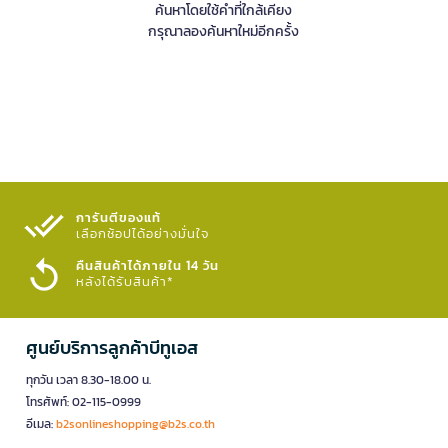
ค้นหาโดยใช้คำที่ใกล้เคียง
กรุณาลองค้นหาใหม่อีกครั้ง
การันตีของแท้
เลือกช้อปได้อย่างมั่นใจ​
คืนสินค้าได้ภายใน 14 วัน
หลังได้รับสินค้า*
ศูนย์บริการลูกค้าบีทูเอส
ทุกวัน เวลา 8.30-18.00 น.
โทรศัพท์: 02-115-0999
อีเมล:
b2sonlineshopping@b2s.co.th