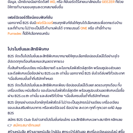
ข้อมูล, เอ็กซ์เทอนัลฮาร์ดดิสก์
WD
, หรือ คีย์บอร์ดไร้สายเมาส์คอมโบ
GEEZER
ที่ช่วย
ให้การทำงานของคุณสะดวกสบายยิ่งขึ้น
เฟอร์นิเจอร์ดีไซน์ครบฟังก์ชั่น
นอกจากนี้ B2S ยังมี
เฟอร์นิเจอร์
ครบทุกฟังก์ชันให้คุณได้เลือกสรรเพื่อตกแต่งบ้าน
และที่ทำงาน ไม่ว่าจะเป็นโต๊ะทำงานพับได้ จากแบรนด์
ONE
หรือ เก้าอี้ทำงาน
Furradec
ก็มีให้เลือกครบครัน
โปรโมชั่นและสิทธิพิเศษ
B2S จัดเต็มโปรโมชั่นและสิทธิพิเศษมากมายให้คุณเลือกช้อปออนไลน์ได้อย่างจุใจ
อัปเดตทุกเดือนกับแคมเปญลดราคาแรง
ทั้งสินค้าเครื่องเขียน หนังสือขายดี และไอเทมไลฟ์สไตล์สุดชิค พร้อมคูปองส่วนลด
และดีลพิเศษเมื่อช้อปผ่าน B2S.co.th เท่านั้น นอกจากนี้ B2S ยังใจดีส่งฟรีทั่วประเทศ
*เมื่อสั่งครบขั้นต่ำที่บริษัทกำหนด
B2S จัดเต็มโปรโมชั่นและสิทธิพิเศษเพียบ ช้อปออนไลน์ได้เลย! ลดแรงทุกเดือน ทั้ง
เครื่องเขียน หนังสือดัง ของไอเทมไลฟ์สไตล์สุดชิค พร้อมคูปองส่วนลดพิเศษเมื่อซื้อ
ผ่าน B2S.co.th เท่านั้น และส่งฟรีทั่วไทย *เมื่อสั่งครบขั้นต่ำที่บริษัทกำหนด
B2S มีทุกอย่างตอบโจทย์ทุกไลฟ์สไตล์ ไม่ว่าจะเป็นอุปกรณ์อ่านเขียน เครื่องเขียน
ของเล่นเสริมพัฒนาการ หรือเฟอร์นิเจอร์ ช้อปง่าย สะดวก ทุกที่ ทุกเวลา แค่มี App
B2S
สมัคร B2S Club รับข่าวสารโปรโมชั่นก่อนใคร และสิทธิพิเศษเฉพาะสมาชิก! คลิกเลย
สมัครสมาชิกเลย!
👉
#ร้านหนังสือ #ร้านขายหนังสือ ใกล้ฉัน #กระเป๋าใส่ดินสอ #เครื่องเขียนออนไลน์ #ซื้อ