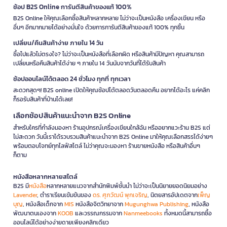
ช้อป B2S Online การันตีสินค้าของแท้ 100%
B2S Online ให้คุณเลือกซื้อสินค้าหลากหลาย ไม่ว่าจะเป็นหนังสือ เครื่องเขียน หรือ
อื่นๆ อีกมากมายได้อย่างมั่นใจ ด้วยการการันตีสินค้าของแท้ 100% ทุกชิ้น
เปลี่ยน/คืนสินค้าง่าย ภายใน 14 วัน
ซื้อไปแล้วไม่ตรงใจ? ไม่ว่าจะเป็นหนังสือที่เลือกผิด หรือสินค้ามีปัญหา คุณสามารถ
เปลี่ยนหรือคืนสินค้าได้ง่าย ๆ ภายใน 14 วันนับจากวันที่ได้รับสินค้า
ช้อปออนไลน์ได้ตลอด 24 ชั่วโมง ทุกที่ ทุกเวลา
สะดวกสุดๆ! B2S online เปิดให้คุณช้อปได้ตลอดวันตลอดคืน อยากได้อะไร แค่คลิก
ก็รอรับสินค้าที่บ้านได้เลย!
เลือกช้อปสินค้าแนะนำจาก B2S Online
สำหรับใครที่กำลังมองหา ร้านอุปกรณ์เครื่องเขียนใกล้ฉัน หรืออยากแวะร้าน B2S แต่
ไม่สะดวก วันนี้เราได้รวบรวมสินค้าแนะนำจาก B2S Online มาให้คุณเลือกสรรได้ง่ายๆ
พร้อมตอบโจทย์ทุกไลฟ์สไตล์ ไม่ว่าคุณจะมองหา ร้านขายหนังสือ หรือสินค้าอื่นๆ
ก็ตาม
หนังสือหลากหลายสไตล์
B2S มี
หนังสือ
หลากหลายแนวจากสำนักพิมพ์ชั้นนำ ไม่ว่าจะเป็นนิยายยอดนิยมอย่าง
Lavender
, ตำราเรียนเข้มข้นของ
ดร. ศุภวัฒน์ พุกเจริญ
, นิตยสารอัปเดตจาก
เพ็ญ
บุญ
, หนังสือเด็กจาก
MIS
หนังสือจิตวิทยาจาก
Mugunghwa Publishing
, หนังสือ
พัฒนาตนเองจาก
KOOB
และวรรณกรรมจาก
Nanmeebooks
ทั้งหมดนี้สามารถซื้อ
ออนไลน์ได้อย่างง่ายดายเพียงคลิกเดียว