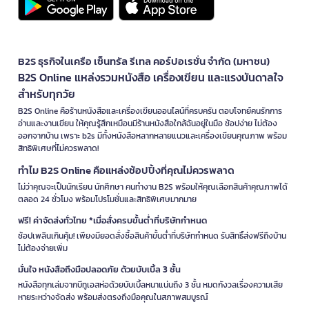
B2S ธุรกิจในเครือ เซ็นทรัล รีเทล คอร์ปอเรชั่น จำกัด (มหาชน)
B2S Online แหล่งรวมหนังสือ เครื่องเขียน และแรงบันดาลใจ
สำหรับทุกวัย
B2S Online คือร้านหนังสือและเครื่องเขียนออนไลน์ที่ครบครัน ตอบโจทย์คนรักการ
อ่านและงานเขียน ให้คุณรู้สึกเหมือนมีร้านหนังสือใกล้ฉันอยู่ในมือ ช้อปง่าย ไม่ต้อง
ออกจากบ้าน เพราะ b2s มีทั้งหนังสือหลากหลายแนวและเครื่องเขียนคุณภาพ พร้อม
สิทธิพิเศษที่ไม่ควรพลาด!
ทำไม B2S Online คือแหล่งช้อปปิ้งที่คุณไม่ควรพลาด
ไม่ว่าคุณจะเป็นนักเรียน นักศึกษา คนทำงาน B2S พร้อมให้คุณเลือกสินค้าคุณภาพได้
ตลอด 24 ชั่วโมง พร้อมโปรโมชั่นและสิทธิพิเศษมากมาย
ฟรี! ค่าจัดส่งทั่วไทย *เมื่อสั่งครบขั้นต่ำที่บริษัทกำหนด
ช้อปเพลินเกินคุ้ม! เพียงมียอดสั่งซื้อสินค้าขั้นต่ำที่บริษัทกำหนด รับสิทธิ์ส่งฟรีถึงบ้าน
ไม่ต้องจ่ายเพิ่ม
มั่นใจ หนังสือถึงมือปลอดภัย ด้วยบับเบิ้ล 3 ชั้น
หนังสือทุกเล่มจากบีทูเอสห่อด้วยบับเบิ้ลหนาแน่นถึง 3 ชั้น หมดกังวลเรื่องความเสีย
หายระหว่างจัดส่ง พร้อมส่งตรงถึงมือคุณในสภาพสมบูรณ์