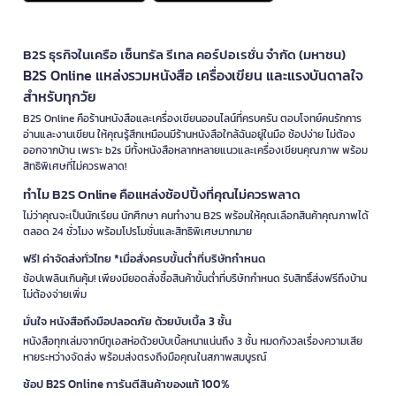
B2S ธุรกิจในเครือ เซ็นทรัล รีเทล คอร์ปอเรชั่น จำกัด (มหาชน)
B2S Online แหล่งรวมหนังสือ เครื่องเขียน และแรงบันดาลใจ
สำหรับทุกวัย
B2S Online คือร้านหนังสือและเครื่องเขียนออนไลน์ที่ครบครัน ตอบโจทย์คนรักการ
อ่านและงานเขียน ให้คุณรู้สึกเหมือนมีร้านหนังสือใกล้ฉันอยู่ในมือ ช้อปง่าย ไม่ต้อง
ออกจากบ้าน เพราะ b2s มีทั้งหนังสือหลากหลายแนวและเครื่องเขียนคุณภาพ พร้อม
สิทธิพิเศษที่ไม่ควรพลาด!
ทำไม B2S Online คือแหล่งช้อปปิ้งที่คุณไม่ควรพลาด
ไม่ว่าคุณจะเป็นนักเรียน นักศึกษา คนทำงาน B2S พร้อมให้คุณเลือกสินค้าคุณภาพได้
ตลอด 24 ชั่วโมง พร้อมโปรโมชั่นและสิทธิพิเศษมากมาย
ฟรี! ค่าจัดส่งทั่วไทย *เมื่อสั่งครบขั้นต่ำที่บริษัทกำหนด
ช้อปเพลินเกินคุ้ม! เพียงมียอดสั่งซื้อสินค้าขั้นต่ำที่บริษัทกำหนด รับสิทธิ์ส่งฟรีถึงบ้าน
ไม่ต้องจ่ายเพิ่ม
มั่นใจ หนังสือถึงมือปลอดภัย ด้วยบับเบิ้ล 3 ชั้น
หนังสือทุกเล่มจากบีทูเอสห่อด้วยบับเบิ้ลหนาแน่นถึง 3 ชั้น หมดกังวลเรื่องความเสีย
หายระหว่างจัดส่ง พร้อมส่งตรงถึงมือคุณในสภาพสมบูรณ์
ช้อป B2S Online การันตีสินค้าของแท้ 100%