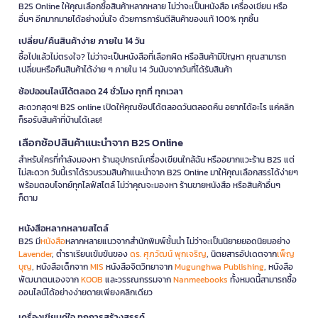
B2S Online ให้คุณเลือกซื้อสินค้าหลากหลาย ไม่ว่าจะเป็นหนังสือ เครื่องเขียน หรือ
อื่นๆ อีกมากมายได้อย่างมั่นใจ ด้วยการการันตีสินค้าของแท้ 100% ทุกชิ้น
เปลี่ยน/คืนสินค้าง่าย ภายใน 14 วัน
ซื้อไปแล้วไม่ตรงใจ? ไม่ว่าจะเป็นหนังสือที่เลือกผิด หรือสินค้ามีปัญหา คุณสามารถ
เปลี่ยนหรือคืนสินค้าได้ง่าย ๆ ภายใน 14 วันนับจากวันที่ได้รับสินค้า
ช้อปออนไลน์ได้ตลอด 24 ชั่วโมง ทุกที่ ทุกเวลา
สะดวกสุดๆ! B2S online เปิดให้คุณช้อปได้ตลอดวันตลอดคืน อยากได้อะไร แค่คลิก
ก็รอรับสินค้าที่บ้านได้เลย!
เลือกช้อปสินค้าแนะนำจาก B2S Online
สำหรับใครที่กำลังมองหา ร้านอุปกรณ์เครื่องเขียนใกล้ฉัน หรืออยากแวะร้าน B2S แต่
ไม่สะดวก วันนี้เราได้รวบรวมสินค้าแนะนำจาก B2S Online มาให้คุณเลือกสรรได้ง่ายๆ
พร้อมตอบโจทย์ทุกไลฟ์สไตล์ ไม่ว่าคุณจะมองหา ร้านขายหนังสือ หรือสินค้าอื่นๆ
ก็ตาม
หนังสือหลากหลายสไตล์
B2S มี
หนังสือ
หลากหลายแนวจากสำนักพิมพ์ชั้นนำ ไม่ว่าจะเป็นนิยายยอดนิยมอย่าง
Lavender
, ตำราเรียนเข้มข้นของ
ดร. ศุภวัฒน์ พุกเจริญ
, นิตยสารอัปเดตจาก
เพ็ญ
บุญ
, หนังสือเด็กจาก
MIS
หนังสือจิตวิทยาจาก
Mugunghwa Publishing
, หนังสือ
พัฒนาตนเองจาก
KOOB
และวรรณกรรมจาก
Nanmeebooks
ทั้งหมดนี้สามารถซื้อ
ออนไลน์ได้อย่างง่ายดายเพียงคลิกเดียว
เครื่องเขียนคู่ใจ ทุกการสร้างสรรค์