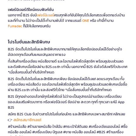
เฟอร์นิเจอร์ดีไซน์ครบฟังก์ชั่น
นอกจากนี้ B2S ยังมี
เฟอร์นิเจอร์
ครบทุกฟังก์ชันให้คุณได้เลือกสรรเพื่อตกแต่งบ้าน
และที่ทำงาน ไม่ว่าจะเป็นโต๊ะทำงานพับได้ จากแบรนด์
ONE
หรือ เก้าอี้ทำงาน
Furradec
ก็มีให้เลือกครบครัน
โปรโมชั่นและสิทธิพิเศษ
B2S จัดเต็มโปรโมชั่นและสิทธิพิเศษมากมายให้คุณเลือกช้อปออนไลน์ได้อย่างจุใจ
อัปเดตทุกเดือนกับแคมเปญลดราคาแรง
ทั้งสินค้าเครื่องเขียน หนังสือขายดี และไอเทมไลฟ์สไตล์สุดชิค พร้อมคูปองส่วนลด
และดีลพิเศษเมื่อช้อปผ่าน B2S.co.th เท่านั้น นอกจากนี้ B2S ยังใจดีส่งฟรีทั่วประเทศ
*เมื่อสั่งครบขั้นต่ำที่บริษัทกำหนด
B2S จัดเต็มโปรโมชั่นและสิทธิพิเศษเพียบ ช้อปออนไลน์ได้เลย! ลดแรงทุกเดือน ทั้ง
เครื่องเขียน หนังสือดัง ของไอเทมไลฟ์สไตล์สุดชิค พร้อมคูปองส่วนลดพิเศษเมื่อซื้อ
ผ่าน B2S.co.th เท่านั้น และส่งฟรีทั่วไทย *เมื่อสั่งครบขั้นต่ำที่บริษัทกำหนด
B2S มีทุกอย่างตอบโจทย์ทุกไลฟ์สไตล์ ไม่ว่าจะเป็นอุปกรณ์อ่านเขียน เครื่องเขียน
ของเล่นเสริมพัฒนาการ หรือเฟอร์นิเจอร์ ช้อปง่าย สะดวก ทุกที่ ทุกเวลา แค่มี App
B2S
สมัคร B2S Club รับข่าวสารโปรโมชั่นก่อนใคร และสิทธิพิเศษเฉพาะสมาชิก! คลิกเลย
สมัครสมาชิกเลย!
👉
#ร้านหนังสือ #ร้านขายหนังสือ ใกล้ฉัน #กระเป๋าใส่ดินสอ #เครื่องเขียนออนไลน์ #ซื้อ
หนังสือ ออนไลน์ #เครื่องเขียน บีทูเอส #ขาย หนังสือ ออนไลน์ #B2S #ร้านเครื่อง