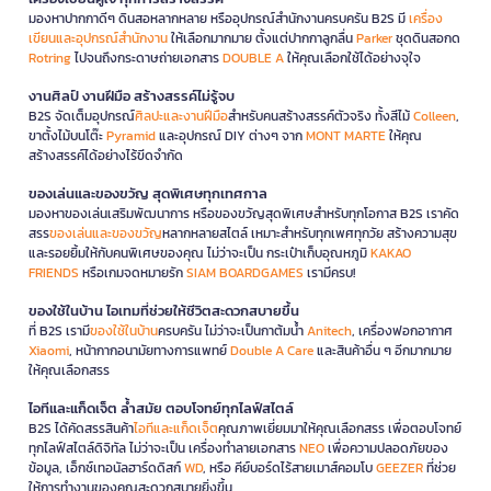
มองหาปากกาดีๆ ดินสอหลากหลาย หรืออุปกรณ์สำนักงานครบครัน B2S มี
เครื่อง
เขียนและอุปกรณ์สำนักงาน
ให้เลือกมากมาย ตั้งแต่ปากกาลูกลื่น
Parker
ชุดดินสอกด
Rotring
ไปจนถึงกระดาษถ่ายเอกสาร
DOUBLE A
ให้คุณเลือกใช้ได้อย่างจุใจ
งานศิลป์ งานฝีมือ สร้างสรรค์ไม่รู้จบ
B2S จัดเต็มอุปกรณ์
ศิลปะและงานฝีมือ
สำหรับคนสร้างสรรค์ตัวจริง ทั้งสีไม้
Colleen
,
ขาตั้งไม้บนโต๊ะ
Pyramid
และอุปกรณ์ DIY ต่างๆ จาก
MONT MARTE
ให้คุณ
สร้างสรรค์ได้อย่างไร้ขีดจำกัด
ของเล่นและของขวัญ สุดพิเศษทุกเทศกาล
มองหาของเล่นเสริมพัฒนาการ หรือของขวัญสุดพิเศษสำหรับทุกโอกาส B2S เราคัด
สรร
ของเล่นและของขวัญ
หลากหลายสไตล์ เหมาะสำหรับทุกเพศทุกวัย สร้างความสุข
และรอยยิ้มให้กับคนพิเศษของคุณ ไม่ว่าจะเป็น กระเป๋าเก็บอุณหภูมิ
KAKAO
FRIENDS
หรือเกมจดหมายรัก
SIAM BOARDGAMES
เรามีครบ!
ของใช้ในบ้าน ไอเทมที่ช่วยให้ชีวิตสะดวกสบายขึ้น
ที่ B2S เรามี
ของใช้ในบ้าน
ครบครัน ไม่ว่าจะเป็นกาต้มน้ำ
Anitech
, เครื่องฟอกอากาศ
Xiaomi
, หน้ากากอนามัยทางการแพทย์
Double A Care
และสินค้าอื่น ๆ อีกมากมาย
ให้คุณเลือกสรร
ไอทีและแก็ดเจ็ต ล้ำสมัย ตอบโจทย์ทุกไลฟ์สไตล์
B2S ได้คัดสรรสินค้า
ไอทีและแก็ดเจ็ต
คุณภาพเยี่ยมมาให้คุณเลือกสรร เพื่อตอบโจทย์
ทุกไลฟ์สไตล์ดิจิทัล ไม่ว่าจะเป็น เครื่องทำลายเอกสาร
NEO
เพื่อความปลอดภัยของ
ข้อมูล, เอ็กซ์เทอนัลฮาร์ดดิสก์
WD
, หรือ คีย์บอร์ดไร้สายเมาส์คอมโบ
GEEZER
ที่ช่วย
ให้การทำงานของคุณสะดวกสบายยิ่งขึ้น