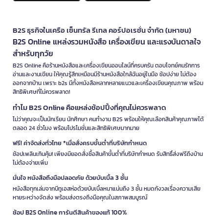
B2S ธุรกิจในเครือ เซ็นทรัล รีเทล คอร์ปอเรชั่น จำกัด (มหาชน)
B2S Online แหล่งรวมหนังสือ เครื่องเขียน และแรงบันดาลใจ
สำหรับทุกวัย
B2S Online คือร้านหนังสือและเครื่องเขียนออนไลน์ที่ครบครัน ตอบโจทย์คนรักการ
อ่านและงานเขียน ให้คุณรู้สึกเหมือนมีร้านหนังสือใกล้ฉันอยู่ในมือ ช้อปง่าย ไม่ต้อง
ออกจากบ้าน เพราะ b2s มีทั้งหนังสือหลากหลายแนวและเครื่องเขียนคุณภาพ พร้อม
สิทธิพิเศษที่ไม่ควรพลาด!
ทำไม B2S Online คือแหล่งช้อปปิ้งที่คุณไม่ควรพลาด
ไม่ว่าคุณจะเป็นนักเรียน นักศึกษา คนทำงาน B2S พร้อมให้คุณเลือกสินค้าคุณภาพได้
ตลอด 24 ชั่วโมง พร้อมโปรโมชั่นและสิทธิพิเศษมากมาย
ฟรี! ค่าจัดส่งทั่วไทย *เมื่อสั่งครบขั้นต่ำที่บริษัทกำหนด
ช้อปเพลินเกินคุ้ม! เพียงมียอดสั่งซื้อสินค้าขั้นต่ำที่บริษัทกำหนด รับสิทธิ์ส่งฟรีถึงบ้าน
ไม่ต้องจ่ายเพิ่ม
มั่นใจ หนังสือถึงมือปลอดภัย ด้วยบับเบิ้ล 3 ชั้น
หนังสือทุกเล่มจากบีทูเอสห่อด้วยบับเบิ้ลหนาแน่นถึง 3 ชั้น หมดกังวลเรื่องความเสีย
หายระหว่างจัดส่ง พร้อมส่งตรงถึงมือคุณในสภาพสมบูรณ์
ช้อป B2S Online การันตีสินค้าของแท้ 100%