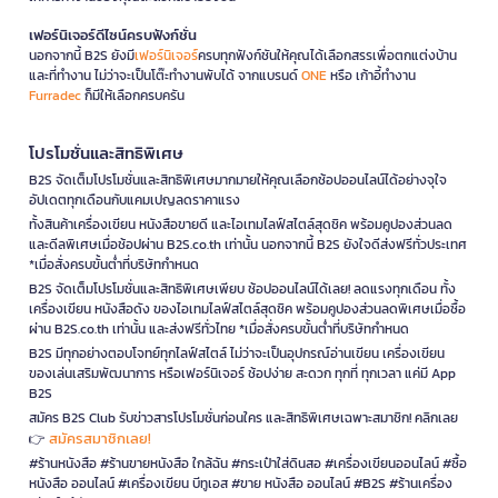
เฟอร์นิเจอร์ดีไซน์ครบฟังก์ชั่น
นอกจากนี้ B2S ยังมี
เฟอร์นิเจอร์
ครบทุกฟังก์ชันให้คุณได้เลือกสรรเพื่อตกแต่งบ้าน
และที่ทำงาน ไม่ว่าจะเป็นโต๊ะทำงานพับได้ จากแบรนด์
ONE
หรือ เก้าอี้ทำงาน
Furradec
ก็มีให้เลือกครบครัน
โปรโมชั่นและสิทธิพิเศษ
B2S จัดเต็มโปรโมชั่นและสิทธิพิเศษมากมายให้คุณเลือกช้อปออนไลน์ได้อย่างจุใจ
อัปเดตทุกเดือนกับแคมเปญลดราคาแรง
ทั้งสินค้าเครื่องเขียน หนังสือขายดี และไอเทมไลฟ์สไตล์สุดชิค พร้อมคูปองส่วนลด
และดีลพิเศษเมื่อช้อปผ่าน B2S.co.th เท่านั้น นอกจากนี้ B2S ยังใจดีส่งฟรีทั่วประเทศ
*เมื่อสั่งครบขั้นต่ำที่บริษัทกำหนด
B2S จัดเต็มโปรโมชั่นและสิทธิพิเศษเพียบ ช้อปออนไลน์ได้เลย! ลดแรงทุกเดือน ทั้ง
เครื่องเขียน หนังสือดัง ของไอเทมไลฟ์สไตล์สุดชิค พร้อมคูปองส่วนลดพิเศษเมื่อซื้อ
ผ่าน B2S.co.th เท่านั้น และส่งฟรีทั่วไทย *เมื่อสั่งครบขั้นต่ำที่บริษัทกำหนด
B2S มีทุกอย่างตอบโจทย์ทุกไลฟ์สไตล์ ไม่ว่าจะเป็นอุปกรณ์อ่านเขียน เครื่องเขียน
ของเล่นเสริมพัฒนาการ หรือเฟอร์นิเจอร์ ช้อปง่าย สะดวก ทุกที่ ทุกเวลา แค่มี App
B2S
สมัคร B2S Club รับข่าวสารโปรโมชั่นก่อนใคร และสิทธิพิเศษเฉพาะสมาชิก! คลิกเลย
สมัครสมาชิกเลย!
👉
#ร้านหนังสือ #ร้านขายหนังสือ ใกล้ฉัน #กระเป๋าใส่ดินสอ #เครื่องเขียนออนไลน์ #ซื้อ
หนังสือ ออนไลน์ #เครื่องเขียน บีทูเอส #ขาย หนังสือ ออนไลน์ #B2S #ร้านเครื่อง