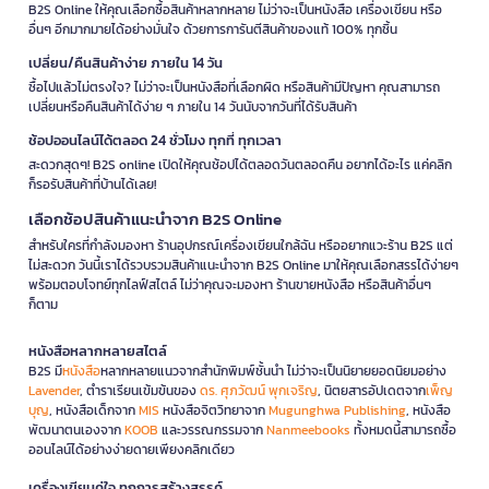
B2S Online ให้คุณเลือกซื้อสินค้าหลากหลาย ไม่ว่าจะเป็นหนังสือ เครื่องเขียน หรือ
อื่นๆ อีกมากมายได้อย่างมั่นใจ ด้วยการการันตีสินค้าของแท้ 100% ทุกชิ้น
เปลี่ยน/คืนสินค้าง่าย ภายใน 14 วัน
ซื้อไปแล้วไม่ตรงใจ? ไม่ว่าจะเป็นหนังสือที่เลือกผิด หรือสินค้ามีปัญหา คุณสามารถ
เปลี่ยนหรือคืนสินค้าได้ง่าย ๆ ภายใน 14 วันนับจากวันที่ได้รับสินค้า
ช้อปออนไลน์ได้ตลอด 24 ชั่วโมง ทุกที่ ทุกเวลา
สะดวกสุดๆ! B2S online เปิดให้คุณช้อปได้ตลอดวันตลอดคืน อยากได้อะไร แค่คลิก
ก็รอรับสินค้าที่บ้านได้เลย!
เลือกช้อปสินค้าแนะนำจาก B2S Online
สำหรับใครที่กำลังมองหา ร้านอุปกรณ์เครื่องเขียนใกล้ฉัน หรืออยากแวะร้าน B2S แต่
ไม่สะดวก วันนี้เราได้รวบรวมสินค้าแนะนำจาก B2S Online มาให้คุณเลือกสรรได้ง่ายๆ
พร้อมตอบโจทย์ทุกไลฟ์สไตล์ ไม่ว่าคุณจะมองหา ร้านขายหนังสือ หรือสินค้าอื่นๆ
ก็ตาม
หนังสือหลากหลายสไตล์
B2S มี
หนังสือ
หลากหลายแนวจากสำนักพิมพ์ชั้นนำ ไม่ว่าจะเป็นนิยายยอดนิยมอย่าง
Lavender
, ตำราเรียนเข้มข้นของ
ดร. ศุภวัฒน์ พุกเจริญ
, นิตยสารอัปเดตจาก
เพ็ญ
บุญ
, หนังสือเด็กจาก
MIS
หนังสือจิตวิทยาจาก
Mugunghwa Publishing
, หนังสือ
พัฒนาตนเองจาก
KOOB
และวรรณกรรมจาก
Nanmeebooks
ทั้งหมดนี้สามารถซื้อ
ออนไลน์ได้อย่างง่ายดายเพียงคลิกเดียว
เครื่องเขียนคู่ใจ ทุกการสร้างสรรค์