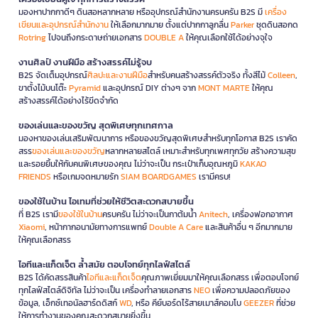
มองหาปากกาดีๆ ดินสอหลากหลาย หรืออุปกรณ์สำนักงานครบครัน B2S มี
เครื่อง
เขียนและอุปกรณ์สำนักงาน
ให้เลือกมากมาย ตั้งแต่ปากกาลูกลื่น
Parker
ชุดดินสอกด
Rotring
ไปจนถึงกระดาษถ่ายเอกสาร
DOUBLE A
ให้คุณเลือกใช้ได้อย่างจุใจ
งานศิลป์ งานฝีมือ สร้างสรรค์ไม่รู้จบ
B2S จัดเต็มอุปกรณ์
ศิลปะและงานฝีมือ
สำหรับคนสร้างสรรค์ตัวจริง ทั้งสีไม้
Colleen
,
ขาตั้งไม้บนโต๊ะ
Pyramid
และอุปกรณ์ DIY ต่างๆ จาก
MONT MARTE
ให้คุณ
สร้างสรรค์ได้อย่างไร้ขีดจำกัด
ของเล่นและของขวัญ สุดพิเศษทุกเทศกาล
มองหาของเล่นเสริมพัฒนาการ หรือของขวัญสุดพิเศษสำหรับทุกโอกาส B2S เราคัด
สรร
ของเล่นและของขวัญ
หลากหลายสไตล์ เหมาะสำหรับทุกเพศทุกวัย สร้างความสุข
และรอยยิ้มให้กับคนพิเศษของคุณ ไม่ว่าจะเป็น กระเป๋าเก็บอุณหภูมิ
KAKAO
FRIENDS
หรือเกมจดหมายรัก
SIAM BOARDGAMES
เรามีครบ!
ของใช้ในบ้าน ไอเทมที่ช่วยให้ชีวิตสะดวกสบายขึ้น
ที่ B2S เรามี
ของใช้ในบ้าน
ครบครัน ไม่ว่าจะเป็นกาต้มน้ำ
Anitech
, เครื่องฟอกอากาศ
Xiaomi
, หน้ากากอนามัยทางการแพทย์
Double A Care
และสินค้าอื่น ๆ อีกมากมาย
ให้คุณเลือกสรร
ไอทีและแก็ดเจ็ต ล้ำสมัย ตอบโจทย์ทุกไลฟ์สไตล์
B2S ได้คัดสรรสินค้า
ไอทีและแก็ดเจ็ต
คุณภาพเยี่ยมมาให้คุณเลือกสรร เพื่อตอบโจทย์
ทุกไลฟ์สไตล์ดิจิทัล ไม่ว่าจะเป็น เครื่องทำลายเอกสาร
NEO
เพื่อความปลอดภัยของ
ข้อมูล, เอ็กซ์เทอนัลฮาร์ดดิสก์
WD
, หรือ คีย์บอร์ดไร้สายเมาส์คอมโบ
GEEZER
ที่ช่วย
ให้การทำงานของคุณสะดวกสบายยิ่งขึ้น