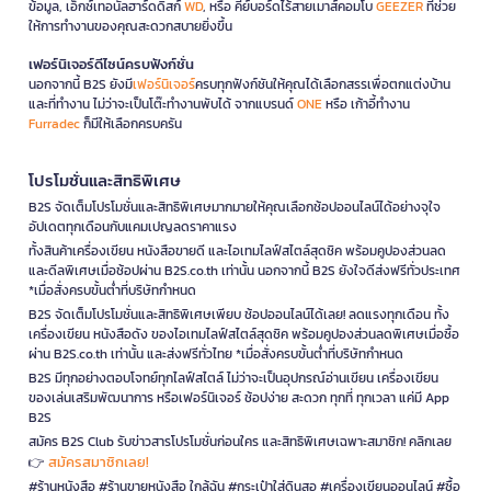
ข้อมูล, เอ็กซ์เทอนัลฮาร์ดดิสก์
WD
, หรือ คีย์บอร์ดไร้สายเมาส์คอมโบ
GEEZER
ที่ช่วย
ให้การทำงานของคุณสะดวกสบายยิ่งขึ้น
เฟอร์นิเจอร์ดีไซน์ครบฟังก์ชั่น
นอกจากนี้ B2S ยังมี
เฟอร์นิเจอร์
ครบทุกฟังก์ชันให้คุณได้เลือกสรรเพื่อตกแต่งบ้าน
และที่ทำงาน ไม่ว่าจะเป็นโต๊ะทำงานพับได้ จากแบรนด์
ONE
หรือ เก้าอี้ทำงาน
Furradec
ก็มีให้เลือกครบครัน
โปรโมชั่นและสิทธิพิเศษ
B2S จัดเต็มโปรโมชั่นและสิทธิพิเศษมากมายให้คุณเลือกช้อปออนไลน์ได้อย่างจุใจ
อัปเดตทุกเดือนกับแคมเปญลดราคาแรง
ทั้งสินค้าเครื่องเขียน หนังสือขายดี และไอเทมไลฟ์สไตล์สุดชิค พร้อมคูปองส่วนลด
และดีลพิเศษเมื่อช้อปผ่าน B2S.co.th เท่านั้น นอกจากนี้ B2S ยังใจดีส่งฟรีทั่วประเทศ
*เมื่อสั่งครบขั้นต่ำที่บริษัทกำหนด
B2S จัดเต็มโปรโมชั่นและสิทธิพิเศษเพียบ ช้อปออนไลน์ได้เลย! ลดแรงทุกเดือน ทั้ง
เครื่องเขียน หนังสือดัง ของไอเทมไลฟ์สไตล์สุดชิค พร้อมคูปองส่วนลดพิเศษเมื่อซื้อ
ผ่าน B2S.co.th เท่านั้น และส่งฟรีทั่วไทย *เมื่อสั่งครบขั้นต่ำที่บริษัทกำหนด
B2S มีทุกอย่างตอบโจทย์ทุกไลฟ์สไตล์ ไม่ว่าจะเป็นอุปกรณ์อ่านเขียน เครื่องเขียน
ของเล่นเสริมพัฒนาการ หรือเฟอร์นิเจอร์ ช้อปง่าย สะดวก ทุกที่ ทุกเวลา แค่มี App
B2S
สมัคร B2S Club รับข่าวสารโปรโมชั่นก่อนใคร และสิทธิพิเศษเฉพาะสมาชิก! คลิกเลย
สมัครสมาชิกเลย!
👉
#ร้านหนังสือ #ร้านขายหนังสือ ใกล้ฉัน #กระเป๋าใส่ดินสอ #เครื่องเขียนออนไลน์ #ซื้อ