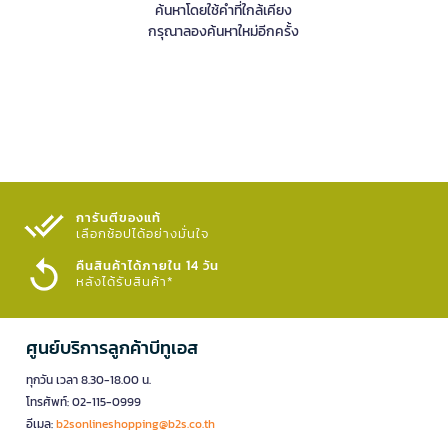
ค้นหาโดยใช้คำที่ใกล้เคียง
กรุณาลองค้นหาใหม่อีกครั้ง
การันตีของแท้
เลือกช้อปได้อย่างมั่นใจ​
คืนสินค้าได้ภายใน 14 วัน
หลังได้รับสินค้า*
ศูนย์บริการลูกค้าบีทูเอส
ทุกวัน เวลา 8.30-18.00 น.
โทรศัพท์: 02-115-0999
อีเมล:
b2sonlineshopping@b2s.co.th