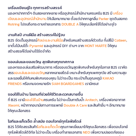
เครื่องเขียนคู่ใจ ทุกการสร้างสรรค์
มองหาปากกาดีๆ ดินสอหลากหลาย หรืออุปกรณ์สำนักงานครบครัน B2S มี
เครื่อง
เขียนและอุปกรณ์สำนักงาน
ให้เลือกมากมาย ตั้งแต่ปากกาลูกลื่น
Parker
ชุดดินสอกด
Rotring
ไปจนถึงกระดาษถ่ายเอกสาร
DOUBLE A
ให้คุณเลือกใช้ได้อย่างจุใจ
งานศิลป์ งานฝีมือ สร้างสรรค์ไม่รู้จบ
B2S จัดเต็มอุปกรณ์
ศิลปะและงานฝีมือ
สำหรับคนสร้างสรรค์ตัวจริง ทั้งสีไม้
Colleen
,
ขาตั้งไม้บนโต๊ะ
Pyramid
และอุปกรณ์ DIY ต่างๆ จาก
MONT MARTE
ให้คุณ
สร้างสรรค์ได้อย่างไร้ขีดจำกัด
ของเล่นและของขวัญ สุดพิเศษทุกเทศกาล
มองหาของเล่นเสริมพัฒนาการ หรือของขวัญสุดพิเศษสำหรับทุกโอกาส B2S เราคัด
สรร
ของเล่นและของขวัญ
หลากหลายสไตล์ เหมาะสำหรับทุกเพศทุกวัย สร้างความสุข
และรอยยิ้มให้กับคนพิเศษของคุณ ไม่ว่าจะเป็น กระเป๋าเก็บอุณหภูมิ
KAKAO
FRIENDS
หรือเกมจดหมายรัก
SIAM BOARDGAMES
เรามีครบ!
ของใช้ในบ้าน ไอเทมที่ช่วยให้ชีวิตสะดวกสบายขึ้น
ที่ B2S เรามี
ของใช้ในบ้าน
ครบครัน ไม่ว่าจะเป็นกาต้มน้ำ
Anitech
, เครื่องฟอกอากาศ
Xiaomi
, หน้ากากอนามัยทางการแพทย์
Double A Care
และสินค้าอื่น ๆ อีกมากมาย
ให้คุณเลือกสรร
ไอทีและแก็ดเจ็ต ล้ำสมัย ตอบโจทย์ทุกไลฟ์สไตล์
B2S ได้คัดสรรสินค้า
ไอทีและแก็ดเจ็ต
คุณภาพเยี่ยมมาให้คุณเลือกสรร เพื่อตอบโจทย์
ทุกไลฟ์สไตล์ดิจิทัล ไม่ว่าจะเป็น เครื่องทำลายเอกสาร
NEO
เพื่อความปลอดภัยของ