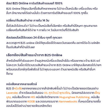
ช้อป B2S Online การันตีสินค้าของแท้ 100%
B2S Online ให้คุณเลือกซื้อสินค้าหลากหลาย ไม่ว่าจะเป็นหนังสือ เครื่องเขียน หรือ
อื่นๆ อีกมากมายได้อย่างมั่นใจ ด้วยการการันตีสินค้าของแท้ 100% ทุกชิ้น
เปลี่ยน/คืนสินค้าง่าย ภายใน 14 วัน
ซื้อไปแล้วไม่ตรงใจ? ไม่ว่าจะเป็นหนังสือที่เลือกผิด หรือสินค้ามีปัญหา คุณสามารถ
เปลี่ยนหรือคืนสินค้าได้ง่าย ๆ ภายใน 14 วันนับจากวันที่ได้รับสินค้า
ช้อปออนไลน์ได้ตลอด 24 ชั่วโมง ทุกที่ ทุกเวลา
สะดวกสุดๆ! B2S online เปิดให้คุณช้อปได้ตลอดวันตลอดคืน อยากได้อะไร แค่คลิก
ก็รอรับสินค้าที่บ้านได้เลย!
เลือกช้อปสินค้าแนะนำจาก B2S Online
สำหรับใครที่กำลังมองหา ร้านอุปกรณ์เครื่องเขียนใกล้ฉัน หรืออยากแวะร้าน B2S แต่
ไม่สะดวก วันนี้เราได้รวบรวมสินค้าแนะนำจาก B2S Online มาให้คุณเลือกสรรได้ง่ายๆ
พร้อมตอบโจทย์ทุกไลฟ์สไตล์ ไม่ว่าคุณจะมองหา ร้านขายหนังสือ หรือสินค้าอื่นๆ
ก็ตาม
หนังสือหลากหลายสไตล์
B2S มี
หนังสือ
หลากหลายแนวจากสำนักพิมพ์ชั้นนำ ไม่ว่าจะเป็นนิยายยอดนิยมอย่าง
Lavender
, ตำราเรียนเข้มข้นของ
ดร. ศุภวัฒน์ พุกเจริญ
, นิตยสารอัปเดตจาก
เพ็ญ
บุญ
, หนังสือเด็กจาก
MIS
หนังสือจิตวิทยาจาก
Mugunghwa Publishing
, หนังสือ
พัฒนาตนเองจาก
KOOB
และวรรณกรรมจาก
Nanmeebooks
ทั้งหมดนี้สามารถซื้อ
ออนไลน์ได้อย่างง่ายดายเพียงคลิกเดียว