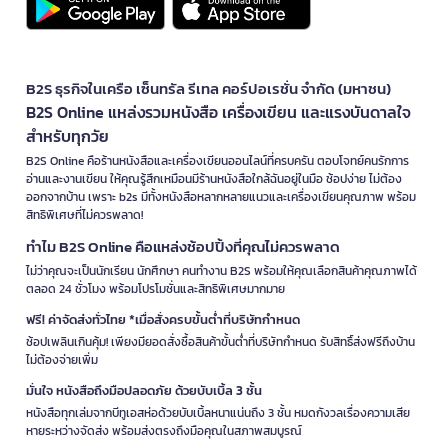
B2S ธุรกิจในเครือ เซ็นทรัล รีเทล คอร์ปอเรชั่น จำกัด (มหาชน)
B2S Online แหล่งรวมหนังสือ เครื่องเขียน และแรงบันดาลใจ
สำหรับทุกวัย
B2S Online คือร้านหนังสือและเครื่องเขียนออนไลน์ที่ครบครัน ตอบโจทย์คนรักการ
อ่านและงานเขียน ให้คุณรู้สึกเหมือนมีร้านหนังสือใกล้ฉันอยู่ในมือ ช้อปง่าย ไม่ต้อง
ออกจากบ้าน เพราะ b2s มีทั้งหนังสือหลากหลายแนวและเครื่องเขียนคุณภาพ พร้อม
สิทธิพิเศษที่ไม่ควรพลาด!
ทำไม B2S Online คือแหล่งช้อปปิ้งที่คุณไม่ควรพลาด
ไม่ว่าคุณจะเป็นนักเรียน นักศึกษา คนทำงาน B2S พร้อมให้คุณเลือกสินค้าคุณภาพได้
ตลอด 24 ชั่วโมง พร้อมโปรโมชั่นและสิทธิพิเศษมากมาย
ฟรี! ค่าจัดส่งทั่วไทย *เมื่อสั่งครบขั้นต่ำที่บริษัทกำหนด
ช้อปเพลินเกินคุ้ม! เพียงมียอดสั่งซื้อสินค้าขั้นต่ำที่บริษัทกำหนด รับสิทธิ์ส่งฟรีถึงบ้าน
ไม่ต้องจ่ายเพิ่ม
มั่นใจ หนังสือถึงมือปลอดภัย ด้วยบับเบิ้ล 3 ชั้น
หนังสือทุกเล่มจากบีทูเอสห่อด้วยบับเบิ้ลหนาแน่นถึง 3 ชั้น หมดกังวลเรื่องความเสีย
หายระหว่างจัดส่ง พร้อมส่งตรงถึงมือคุณในสภาพสมบูรณ์