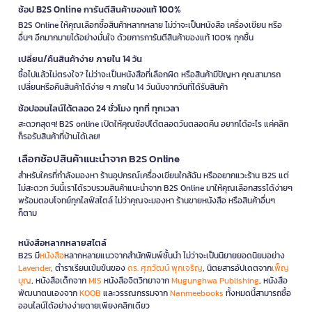
ช้อป B2S Online การันตีสินค้าของแท้ 100%
B2S Online ให้คุณเลือกซื้อสินค้าหลากหลาย ไม่ว่าจะเป็นหนังสือ เครื่องเขียน หรือ
อื่นๆ อีกมากมายได้อย่างมั่นใจ ด้วยการการันตีสินค้าของแท้ 100% ทุกชิ้น
เปลี่ยน/คืนสินค้าง่าย ภายใน 14 วัน
ซื้อไปแล้วไม่ตรงใจ? ไม่ว่าจะเป็นหนังสือที่เลือกผิด หรือสินค้ามีปัญหา คุณสามารถ
เปลี่ยนหรือคืนสินค้าได้ง่าย ๆ ภายใน 14 วันนับจากวันที่ได้รับสินค้า
ช้อปออนไลน์ได้ตลอด 24 ชั่วโมง ทุกที่ ทุกเวลา
สะดวกสุดๆ! B2S online เปิดให้คุณช้อปได้ตลอดวันตลอดคืน อยากได้อะไร แค่คลิก
ก็รอรับสินค้าที่บ้านได้เลย!
เลือกช้อปสินค้าแนะนำจาก B2S Online
สำหรับใครที่กำลังมองหา ร้านอุปกรณ์เครื่องเขียนใกล้ฉัน หรืออยากแวะร้าน B2S แต่
ไม่สะดวก วันนี้เราได้รวบรวมสินค้าแนะนำจาก B2S Online มาให้คุณเลือกสรรได้ง่ายๆ
พร้อมตอบโจทย์ทุกไลฟ์สไตล์ ไม่ว่าคุณจะมองหา ร้านขายหนังสือ หรือสินค้าอื่นๆ
ก็ตาม
หนังสือหลากหลายสไตล์
B2S มี
หนังสือ
หลากหลายแนวจากสำนักพิมพ์ชั้นนำ ไม่ว่าจะเป็นนิยายยอดนิยมอย่าง
Lavender
, ตำราเรียนเข้มข้นของ
ดร. ศุภวัฒน์ พุกเจริญ
, นิตยสารอัปเดตจาก
เพ็ญ
บุญ
, หนังสือเด็กจาก
MIS
หนังสือจิตวิทยาจาก
Mugunghwa Publishing
, หนังสือ
พัฒนาตนเองจาก
KOOB
และวรรณกรรมจาก
Nanmeebooks
ทั้งหมดนี้สามารถซื้อ
ออนไลน์ได้อย่างง่ายดายเพียงคลิกเดียว