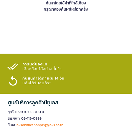
ค้นหาโดยใช้คำที่ใกล้เคียง
กรุณาลองค้นหาใหม่อีกครั้ง
การันตีของแท้
เลือกช้อปได้อย่างมั่นใจ​
คืนสินค้าได้ภายใน 14 วัน
หลังได้รับสินค้า*
ศูนย์บริการลูกค้าบีทูเอส
ทุกวัน เวลา 8.30-18.00 น.
โทรศัพท์: 02-115-0999
อีเมล:
b2sonlineshopping@b2s.co.th