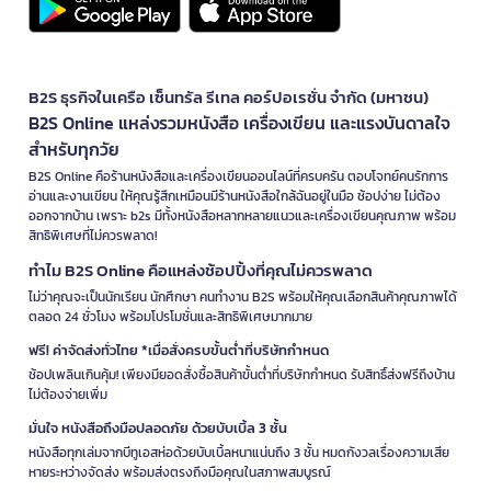
B2S ธุรกิจในเครือ เซ็นทรัล รีเทล คอร์ปอเรชั่น จำกัด (มหาชน)
B2S Online แหล่งรวมหนังสือ เครื่องเขียน และแรงบันดาลใจ
สำหรับทุกวัย
B2S Online คือร้านหนังสือและเครื่องเขียนออนไลน์ที่ครบครัน ตอบโจทย์คนรักการ
อ่านและงานเขียน ให้คุณรู้สึกเหมือนมีร้านหนังสือใกล้ฉันอยู่ในมือ ช้อปง่าย ไม่ต้อง
ออกจากบ้าน เพราะ b2s มีทั้งหนังสือหลากหลายแนวและเครื่องเขียนคุณภาพ พร้อม
สิทธิพิเศษที่ไม่ควรพลาด!
ทำไม B2S Online คือแหล่งช้อปปิ้งที่คุณไม่ควรพลาด
ไม่ว่าคุณจะเป็นนักเรียน นักศึกษา คนทำงาน B2S พร้อมให้คุณเลือกสินค้าคุณภาพได้
ตลอด 24 ชั่วโมง พร้อมโปรโมชั่นและสิทธิพิเศษมากมาย
ฟรี! ค่าจัดส่งทั่วไทย *เมื่อสั่งครบขั้นต่ำที่บริษัทกำหนด
ช้อปเพลินเกินคุ้ม! เพียงมียอดสั่งซื้อสินค้าขั้นต่ำที่บริษัทกำหนด รับสิทธิ์ส่งฟรีถึงบ้าน
ไม่ต้องจ่ายเพิ่ม
มั่นใจ หนังสือถึงมือปลอดภัย ด้วยบับเบิ้ล 3 ชั้น
หนังสือทุกเล่มจากบีทูเอสห่อด้วยบับเบิ้ลหนาแน่นถึง 3 ชั้น หมดกังวลเรื่องความเสีย
หายระหว่างจัดส่ง พร้อมส่งตรงถึงมือคุณในสภาพสมบูรณ์