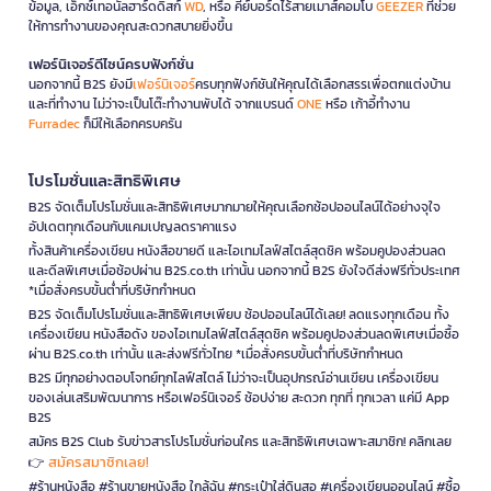
ข้อมูล, เอ็กซ์เทอนัลฮาร์ดดิสก์
WD
, หรือ คีย์บอร์ดไร้สายเมาส์คอมโบ
GEEZER
ที่ช่วย
ให้การทำงานของคุณสะดวกสบายยิ่งขึ้น
เฟอร์นิเจอร์ดีไซน์ครบฟังก์ชั่น
นอกจากนี้ B2S ยังมี
เฟอร์นิเจอร์
ครบทุกฟังก์ชันให้คุณได้เลือกสรรเพื่อตกแต่งบ้าน
และที่ทำงาน ไม่ว่าจะเป็นโต๊ะทำงานพับได้ จากแบรนด์
ONE
หรือ เก้าอี้ทำงาน
Furradec
ก็มีให้เลือกครบครัน
โปรโมชั่นและสิทธิพิเศษ
B2S จัดเต็มโปรโมชั่นและสิทธิพิเศษมากมายให้คุณเลือกช้อปออนไลน์ได้อย่างจุใจ
อัปเดตทุกเดือนกับแคมเปญลดราคาแรง
ทั้งสินค้าเครื่องเขียน หนังสือขายดี และไอเทมไลฟ์สไตล์สุดชิค พร้อมคูปองส่วนลด
และดีลพิเศษเมื่อช้อปผ่าน B2S.co.th เท่านั้น นอกจากนี้ B2S ยังใจดีส่งฟรีทั่วประเทศ
*เมื่อสั่งครบขั้นต่ำที่บริษัทกำหนด
B2S จัดเต็มโปรโมชั่นและสิทธิพิเศษเพียบ ช้อปออนไลน์ได้เลย! ลดแรงทุกเดือน ทั้ง
เครื่องเขียน หนังสือดัง ของไอเทมไลฟ์สไตล์สุดชิค พร้อมคูปองส่วนลดพิเศษเมื่อซื้อ
ผ่าน B2S.co.th เท่านั้น และส่งฟรีทั่วไทย *เมื่อสั่งครบขั้นต่ำที่บริษัทกำหนด
B2S มีทุกอย่างตอบโจทย์ทุกไลฟ์สไตล์ ไม่ว่าจะเป็นอุปกรณ์อ่านเขียน เครื่องเขียน
ของเล่นเสริมพัฒนาการ หรือเฟอร์นิเจอร์ ช้อปง่าย สะดวก ทุกที่ ทุกเวลา แค่มี App
B2S
สมัคร B2S Club รับข่าวสารโปรโมชั่นก่อนใคร และสิทธิพิเศษเฉพาะสมาชิก! คลิกเลย
สมัครสมาชิกเลย!
👉
#ร้านหนังสือ #ร้านขายหนังสือ ใกล้ฉัน #กระเป๋าใส่ดินสอ #เครื่องเขียนออนไลน์ #ซื้อ