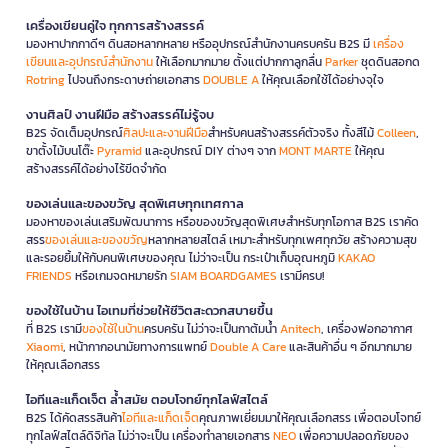
เครื่องเขียนคู่ใจ ทุกการสร้างสรรค์
มองหาปากกาดีๆ ดินสอหลากหลาย หรืออุปกรณ์สำนักงานครบครัน B2S มี
เครื่อง
เขียนและอุปกรณ์สำนักงาน
ให้เลือกมากมาย ตั้งแต่ปากกาลูกลื่น
Parker
ชุดดินสอกด
Rotring
ไปจนถึงกระดาษถ่ายเอกสาร
DOUBLE A
ให้คุณเลือกใช้ได้อย่างจุใจ
งานศิลป์ งานฝีมือ สร้างสรรค์ไม่รู้จบ
B2S จัดเต็มอุปกรณ์
ศิลปะและงานฝีมือ
สำหรับคนสร้างสรรค์ตัวจริง ทั้งสีไม้
Colleen
,
ขาตั้งไม้บนโต๊ะ
Pyramid
และอุปกรณ์ DIY ต่างๆ จาก
MONT MARTE
ให้คุณ
สร้างสรรค์ได้อย่างไร้ขีดจำกัด
ของเล่นและของขวัญ สุดพิเศษทุกเทศกาล
มองหาของเล่นเสริมพัฒนาการ หรือของขวัญสุดพิเศษสำหรับทุกโอกาส B2S เราคัด
สรร
ของเล่นและของขวัญ
หลากหลายสไตล์ เหมาะสำหรับทุกเพศทุกวัย สร้างความสุข
และรอยยิ้มให้กับคนพิเศษของคุณ ไม่ว่าจะเป็น กระเป๋าเก็บอุณหภูมิ
KAKAO
FRIENDS
หรือเกมจดหมายรัก
SIAM BOARDGAMES
เรามีครบ!
ของใช้ในบ้าน ไอเทมที่ช่วยให้ชีวิตสะดวกสบายขึ้น
ที่ B2S เรามี
ของใช้ในบ้าน
ครบครัน ไม่ว่าจะเป็นกาต้มน้ำ
Anitech
, เครื่องฟอกอากาศ
Xiaomi
, หน้ากากอนามัยทางการแพทย์
Double A Care
และสินค้าอื่น ๆ อีกมากมาย
ให้คุณเลือกสรร
ไอทีและแก็ดเจ็ต ล้ำสมัย ตอบโจทย์ทุกไลฟ์สไตล์
B2S ได้คัดสรรสินค้า
ไอทีและแก็ดเจ็ต
คุณภาพเยี่ยมมาให้คุณเลือกสรร เพื่อตอบโจทย์
ทุกไลฟ์สไตล์ดิจิทัล ไม่ว่าจะเป็น เครื่องทำลายเอกสาร
NEO
เพื่อความปลอดภัยของ