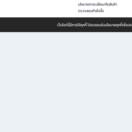
นโยบายการเปลี่ยน/คืนสินค้า
ตรวจสอบคำสั่งซื้อ
เว็บไซต์นี้มีการใช้คุกกี้ โปรดยอมรับนโยบายคุกกี้เพื่
B2S ธุรกิจในเครือ เซ็นทรัล รีเทล คอร์ปอเรชั่น จำกัด (มหาชน)
B2S Online แหล่งรวมหนังสือ เครื่องเขียน และแรงบันดาลใจสำหรับ
B2S Online คือร้านหนังสือและเครื่องเขียนออนไลน์ที่ครบครัน ตอบโจทย์คนรักการอ่านและงานเ
ทำไม B2S Online คือแหล่งช้อปปิ้งที่คุณไม่ควรพลาด
ไม่ว่าคุณจะเป็นนักเรียน นักศึกษา คนทำงาน B2S พร้อมให้คุณเลือกสินค้าคุณภาพได้ตลอด 24