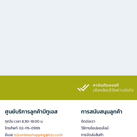
การันตีของแท้
เลือกช้อปได้อย่างมั่นใจ​
ศูนย์บริการลูกค้าบีทูเอส
การสนับสนุนลูกค้า
ทุกวัน เวลา 8.30-18.00 น.
ติดต่อเรา
โทรศัพท์: 02-115-0999
วิธีการช้อปออนไลน์
อีเมล:
b2sonlineshopping@b2s.co.th
การจัดส่งสินค้า