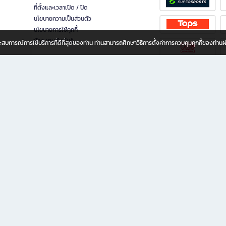
ที่ตั้งและเวลาเปิด / ปิด
นโยบายความเป็นส่วนตัว
นโยบายการใช้คุกกี้
นักลงทุนสัมพันธ์
อประสบการณ์การใช้บริการที่ดีที่สุดของท่าน ท่านสามารถศึกษาวิธีการตั้งค่าการควบคุมคุกกี้ของท่าน
ทุกวัย
ขียน ให้คุณรู้สึกเหมือนมีร้านหนังสือใกล้ฉันอยู่ในมือ ช้อปง่าย ไม่ต้องออกจากบ้าน เพราะ b2
 ชั่วโมง พร้อมโปรโมชั่นและสิทธิพิเศษมากมาย