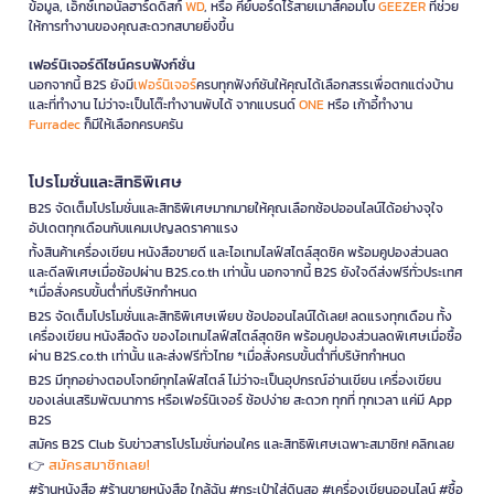
ข้อมูล, เอ็กซ์เทอนัลฮาร์ดดิสก์
WD
, หรือ คีย์บอร์ดไร้สายเมาส์คอมโบ
GEEZER
ที่ช่วย
ให้การทำงานของคุณสะดวกสบายยิ่งขึ้น
เฟอร์นิเจอร์ดีไซน์ครบฟังก์ชั่น
นอกจากนี้ B2S ยังมี
เฟอร์นิเจอร์
ครบทุกฟังก์ชันให้คุณได้เลือกสรรเพื่อตกแต่งบ้าน
และที่ทำงาน ไม่ว่าจะเป็นโต๊ะทำงานพับได้ จากแบรนด์
ONE
หรือ เก้าอี้ทำงาน
Furradec
ก็มีให้เลือกครบครัน
โปรโมชั่นและสิทธิพิเศษ
B2S จัดเต็มโปรโมชั่นและสิทธิพิเศษมากมายให้คุณเลือกช้อปออนไลน์ได้อย่างจุใจ
อัปเดตทุกเดือนกับแคมเปญลดราคาแรง
ทั้งสินค้าเครื่องเขียน หนังสือขายดี และไอเทมไลฟ์สไตล์สุดชิค พร้อมคูปองส่วนลด
และดีลพิเศษเมื่อช้อปผ่าน B2S.co.th เท่านั้น นอกจากนี้ B2S ยังใจดีส่งฟรีทั่วประเทศ
*เมื่อสั่งครบขั้นต่ำที่บริษัทกำหนด
B2S จัดเต็มโปรโมชั่นและสิทธิพิเศษเพียบ ช้อปออนไลน์ได้เลย! ลดแรงทุกเดือน ทั้ง
เครื่องเขียน หนังสือดัง ของไอเทมไลฟ์สไตล์สุดชิค พร้อมคูปองส่วนลดพิเศษเมื่อซื้อ
ผ่าน B2S.co.th เท่านั้น และส่งฟรีทั่วไทย *เมื่อสั่งครบขั้นต่ำที่บริษัทกำหนด
B2S มีทุกอย่างตอบโจทย์ทุกไลฟ์สไตล์ ไม่ว่าจะเป็นอุปกรณ์อ่านเขียน เครื่องเขียน
ของเล่นเสริมพัฒนาการ หรือเฟอร์นิเจอร์ ช้อปง่าย สะดวก ทุกที่ ทุกเวลา แค่มี App
B2S
สมัคร B2S Club รับข่าวสารโปรโมชั่นก่อนใคร และสิทธิพิเศษเฉพาะสมาชิก! คลิกเลย
สมัครสมาชิกเลย!
👉
#ร้านหนังสือ #ร้านขายหนังสือ ใกล้ฉัน #กระเป๋าใส่ดินสอ #เครื่องเขียนออนไลน์ #ซื้อ