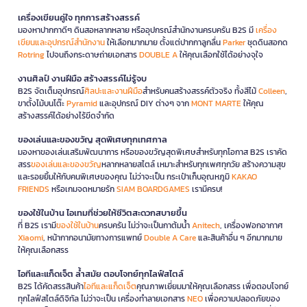
เครื่องเขียนคู่ใจ ทุกการสร้างสรรค์
มองหาปากกาดีๆ ดินสอหลากหลาย หรืออุปกรณ์สำนักงานครบครัน B2S มี
เครื่อง
เขียนและอุปกรณ์สำนักงาน
ให้เลือกมากมาย ตั้งแต่ปากกาลูกลื่น
Parker
ชุดดินสอกด
Rotring
ไปจนถึงกระดาษถ่ายเอกสาร
DOUBLE A
ให้คุณเลือกใช้ได้อย่างจุใจ
งานศิลป์ งานฝีมือ สร้างสรรค์ไม่รู้จบ
B2S จัดเต็มอุปกรณ์
ศิลปะและงานฝีมือ
สำหรับคนสร้างสรรค์ตัวจริง ทั้งสีไม้
Colleen
,
ขาตั้งไม้บนโต๊ะ
Pyramid
และอุปกรณ์ DIY ต่างๆ จาก
MONT MARTE
ให้คุณ
สร้างสรรค์ได้อย่างไร้ขีดจำกัด
ของเล่นและของขวัญ สุดพิเศษทุกเทศกาล
มองหาของเล่นเสริมพัฒนาการ หรือของขวัญสุดพิเศษสำหรับทุกโอกาส B2S เราคัด
สรร
ของเล่นและของขวัญ
หลากหลายสไตล์ เหมาะสำหรับทุกเพศทุกวัย สร้างความสุข
และรอยยิ้มให้กับคนพิเศษของคุณ ไม่ว่าจะเป็น กระเป๋าเก็บอุณหภูมิ
KAKAO
FRIENDS
หรือเกมจดหมายรัก
SIAM BOARDGAMES
เรามีครบ!
ของใช้ในบ้าน ไอเทมที่ช่วยให้ชีวิตสะดวกสบายขึ้น
ที่ B2S เรามี
ของใช้ในบ้าน
ครบครัน ไม่ว่าจะเป็นกาต้มน้ำ
Anitech
, เครื่องฟอกอากาศ
Xiaomi
, หน้ากากอนามัยทางการแพทย์
Double A Care
และสินค้าอื่น ๆ อีกมากมาย
ให้คุณเลือกสรร
ไอทีและแก็ดเจ็ต ล้ำสมัย ตอบโจทย์ทุกไลฟ์สไตล์
B2S ได้คัดสรรสินค้า
ไอทีและแก็ดเจ็ต
คุณภาพเยี่ยมมาให้คุณเลือกสรร เพื่อตอบโจทย์
ทุกไลฟ์สไตล์ดิจิทัล ไม่ว่าจะเป็น เครื่องทำลายเอกสาร
NEO
เพื่อความปลอดภัยของ