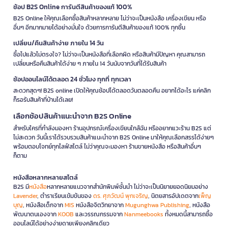
ช้อป B2S Online การันตีสินค้าของแท้ 100%
B2S Online ให้คุณเลือกซื้อสินค้าหลากหลาย ไม่ว่าจะเป็นหนังสือ เครื่องเขียน หรือ
อื่นๆ อีกมากมายได้อย่างมั่นใจ ด้วยการการันตีสินค้าของแท้ 100% ทุกชิ้น
เปลี่ยน/คืนสินค้าง่าย ภายใน 14 วัน
ซื้อไปแล้วไม่ตรงใจ? ไม่ว่าจะเป็นหนังสือที่เลือกผิด หรือสินค้ามีปัญหา คุณสามารถ
เปลี่ยนหรือคืนสินค้าได้ง่าย ๆ ภายใน 14 วันนับจากวันที่ได้รับสินค้า
ช้อปออนไลน์ได้ตลอด 24 ชั่วโมง ทุกที่ ทุกเวลา
สะดวกสุดๆ! B2S online เปิดให้คุณช้อปได้ตลอดวันตลอดคืน อยากได้อะไร แค่คลิก
ก็รอรับสินค้าที่บ้านได้เลย!
เลือกช้อปสินค้าแนะนำจาก B2S Online
สำหรับใครที่กำลังมองหา ร้านอุปกรณ์เครื่องเขียนใกล้ฉัน หรืออยากแวะร้าน B2S แต่
ไม่สะดวก วันนี้เราได้รวบรวมสินค้าแนะนำจาก B2S Online มาให้คุณเลือกสรรได้ง่ายๆ
พร้อมตอบโจทย์ทุกไลฟ์สไตล์ ไม่ว่าคุณจะมองหา ร้านขายหนังสือ หรือสินค้าอื่นๆ
ก็ตาม
หนังสือหลากหลายสไตล์
B2S มี
หนังสือ
หลากหลายแนวจากสำนักพิมพ์ชั้นนำ ไม่ว่าจะเป็นนิยายยอดนิยมอย่าง
Lavender
, ตำราเรียนเข้มข้นของ
ดร. ศุภวัฒน์ พุกเจริญ
, นิตยสารอัปเดตจาก
เพ็ญ
บุญ
, หนังสือเด็กจาก
MIS
หนังสือจิตวิทยาจาก
Mugunghwa Publishing
, หนังสือ
พัฒนาตนเองจาก
KOOB
และวรรณกรรมจาก
Nanmeebooks
ทั้งหมดนี้สามารถซื้อ
ออนไลน์ได้อย่างง่ายดายเพียงคลิกเดียว