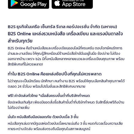
B2S ธุรกิจในเครือ เซ็นทรัล รีเทล คอร์ปอเรชั่น จำกัด (มหาชน)
B2S Online แหล่งรวมหนังสือ เครื่องเขียน และแรงบันดาลใจ
สำหรับทุกวัย
B2S Online คือร้านหนังสือและเครื่องเขียนออนไลน์ที่ครบครัน ตอบโจทย์คนรักการ
อ่านและงานเขียน ให้คุณรู้สึกเหมือนมีร้านหนังสือใกล้ฉันอยู่ในมือ ช้อปง่าย ไม่ต้อง
ออกจากบ้าน เพราะ b2s มีทั้งหนังสือหลากหลายแนวและเครื่องเขียนคุณภาพ พร้อม
สิทธิพิเศษที่ไม่ควรพลาด!
ทำไม B2S Online คือแหล่งช้อปปิ้งที่คุณไม่ควรพลาด
ไม่ว่าคุณจะเป็นนักเรียน นักศึกษา คนทำงาน B2S พร้อมให้คุณเลือกสินค้าคุณภาพได้
ตลอด 24 ชั่วโมง พร้อมโปรโมชั่นและสิทธิพิเศษมากมาย
ฟรี! ค่าจัดส่งทั่วไทย *เมื่อสั่งครบขั้นต่ำที่บริษัทกำหนด
ช้อปเพลินเกินคุ้ม! เพียงมียอดสั่งซื้อสินค้าขั้นต่ำที่บริษัทกำหนด รับสิทธิ์ส่งฟรีถึงบ้าน
ไม่ต้องจ่ายเพิ่ม
มั่นใจ หนังสือถึงมือปลอดภัย ด้วยบับเบิ้ล 3 ชั้น
หนังสือทุกเล่มจากบีทูเอสห่อด้วยบับเบิ้ลหนาแน่นถึง 3 ชั้น หมดกังวลเรื่องความเสีย
หายระหว่างจัดส่ง พร้อมส่งตรงถึงมือคุณในสภาพสมบูรณ์