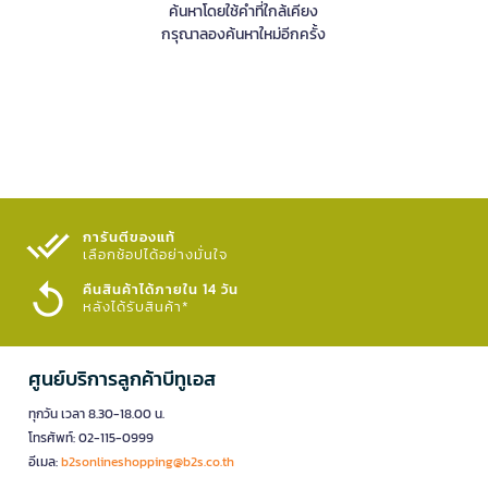
ค้นหาโดยใช้คำที่ใกล้เคียง
กรุณาลองค้นหาใหม่อีกครั้ง
การันตีของแท้
เลือกช้อปได้อย่างมั่นใจ​
คืนสินค้าได้ภายใน 14 วัน
หลังได้รับสินค้า*
ศูนย์บริการลูกค้าบีทูเอส
ทุกวัน เวลา 8.30-18.00 น.
โทรศัพท์: 02-115-0999
อีเมล:
b2sonlineshopping@b2s.co.th