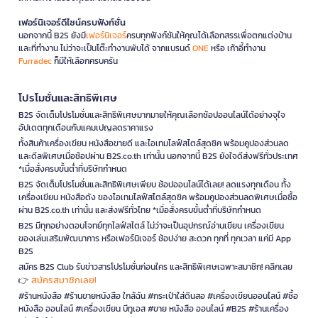
เฟอร์นิเจอร์ดีไซน์ครบฟังก์ชั่น
นอกจากนี้ B2S ยังมี
เฟอร์นิเจอร์
ครบทุกฟังก์ชันให้คุณได้เลือกสรรเพื่อตกแต่งบ้าน
และที่ทำงาน ไม่ว่าจะเป็นโต๊ะทำงานพับได้ จากแบรนด์
ONE
หรือ เก้าอี้ทำงาน
Furradec
ก็มีให้เลือกครบครัน
โปรโมชั่นและสิทธิพิเศษ
B2S จัดเต็มโปรโมชั่นและสิทธิพิเศษมากมายให้คุณเลือกช้อปออนไลน์ได้อย่างจุใจ
อัปเดตทุกเดือนกับแคมเปญลดราคาแรง
ทั้งสินค้าเครื่องเขียน หนังสือขายดี และไอเทมไลฟ์สไตล์สุดชิค พร้อมคูปองส่วนลด
และดีลพิเศษเมื่อช้อปผ่าน B2S.co.th เท่านั้น นอกจากนี้ B2S ยังใจดีส่งฟรีทั่วประเทศ
*เมื่อสั่งครบขั้นต่ำที่บริษัทกำหนด
B2S จัดเต็มโปรโมชั่นและสิทธิพิเศษเพียบ ช้อปออนไลน์ได้เลย! ลดแรงทุกเดือน ทั้ง
เครื่องเขียน หนังสือดัง ของไอเทมไลฟ์สไตล์สุดชิค พร้อมคูปองส่วนลดพิเศษเมื่อซื้อ
ผ่าน B2S.co.th เท่านั้น และส่งฟรีทั่วไทย *เมื่อสั่งครบขั้นต่ำที่บริษัทกำหนด
B2S มีทุกอย่างตอบโจทย์ทุกไลฟ์สไตล์ ไม่ว่าจะเป็นอุปกรณ์อ่านเขียน เครื่องเขียน
ของเล่นเสริมพัฒนาการ หรือเฟอร์นิเจอร์ ช้อปง่าย สะดวก ทุกที่ ทุกเวลา แค่มี App
B2S
สมัคร B2S Club รับข่าวสารโปรโมชั่นก่อนใคร และสิทธิพิเศษเฉพาะสมาชิก! คลิกเลย
สมัครสมาชิกเลย!
👉
#ร้านหนังสือ #ร้านขายหนังสือ ใกล้ฉัน #กระเป๋าใส่ดินสอ #เครื่องเขียนออนไลน์ #ซื้อ
หนังสือ ออนไลน์ #เครื่องเขียน บีทูเอส #ขาย หนังสือ ออนไลน์ #B2S #ร้านเครื่อง