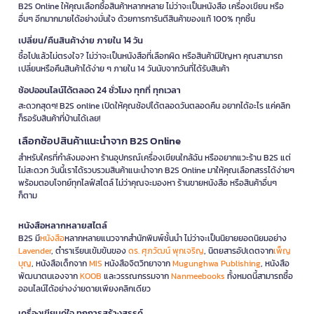
B2S Online ให้คุณเลือกซื้อสินค้าหลากหลาย ไม่ว่าจะเป็นหนังสือ เครื่องเขียน หรือ
อื่นๆ อีกมากมายได้อย่างมั่นใจ ด้วยการการันตีสินค้าของแท้ 100% ทุกชิ้น
เปลี่ยน/คืนสินค้าง่าย ภายใน 14 วัน
ซื้อไปแล้วไม่ตรงใจ? ไม่ว่าจะเป็นหนังสือที่เลือกผิด หรือสินค้ามีปัญหา คุณสามารถ
เปลี่ยนหรือคืนสินค้าได้ง่าย ๆ ภายใน 14 วันนับจากวันที่ได้รับสินค้า
ช้อปออนไลน์ได้ตลอด 24 ชั่วโมง ทุกที่ ทุกเวลา
สะดวกสุดๆ! B2S online เปิดให้คุณช้อปได้ตลอดวันตลอดคืน อยากได้อะไร แค่คลิก
ก็รอรับสินค้าที่บ้านได้เลย!
เลือกช้อปสินค้าแนะนำจาก B2S Online
สำหรับใครที่กำลังมองหา ร้านอุปกรณ์เครื่องเขียนใกล้ฉัน หรืออยากแวะร้าน B2S แต่
ไม่สะดวก วันนี้เราได้รวบรวมสินค้าแนะนำจาก B2S Online มาให้คุณเลือกสรรได้ง่ายๆ
พร้อมตอบโจทย์ทุกไลฟ์สไตล์ ไม่ว่าคุณจะมองหา ร้านขายหนังสือ หรือสินค้าอื่นๆ
ก็ตาม
หนังสือหลากหลายสไตล์
B2S มี
หนังสือ
หลากหลายแนวจากสำนักพิมพ์ชั้นนำ ไม่ว่าจะเป็นนิยายยอดนิยมอย่าง
Lavender
, ตำราเรียนเข้มข้นของ
ดร. ศุภวัฒน์ พุกเจริญ
, นิตยสารอัปเดตจาก
เพ็ญ
บุญ
, หนังสือเด็กจาก
MIS
หนังสือจิตวิทยาจาก
Mugunghwa Publishing
, หนังสือ
พัฒนาตนเองจาก
KOOB
และวรรณกรรมจาก
Nanmeebooks
ทั้งหมดนี้สามารถซื้อ
ออนไลน์ได้อย่างง่ายดายเพียงคลิกเดียว
เครื่องเขียนคู่ใจ ทุกการสร้างสรรค์