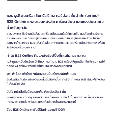
B2S ธุรกิจในเครือ เซ็นทรัล รีเทล คอร์ปอเรชั่น จำกัด (มหาชน)
B2S Online แหล่งรวมหนังสือ เครื่องเขียน และแรงบันดาลใจ
สำหรับทุกวัย
B2S Online คือร้านหนังสือและเครื่องเขียนออนไลน์ที่ครบครัน ตอบโจทย์คนรักการ
อ่านและงานเขียน ให้คุณรู้สึกเหมือนมีร้านหนังสือใกล้ฉันอยู่ในมือ ช้อปง่าย ไม่ต้อง
ออกจากบ้าน เพราะ b2s มีทั้งหนังสือหลากหลายแนวและเครื่องเขียนคุณภาพ พร้อม
สิทธิพิเศษที่ไม่ควรพลาด!
ทำไม B2S Online คือแหล่งช้อปปิ้งที่คุณไม่ควรพลาด
ไม่ว่าคุณจะเป็นนักเรียน นักศึกษา คนทำงาน B2S พร้อมให้คุณเลือกสินค้าคุณภาพได้
ตลอด 24 ชั่วโมง พร้อมโปรโมชั่นและสิทธิพิเศษมากมาย
ฟรี! ค่าจัดส่งทั่วไทย *เมื่อสั่งครบขั้นต่ำที่บริษัทกำหนด
ช้อปเพลินเกินคุ้ม! เพียงมียอดสั่งซื้อสินค้าขั้นต่ำที่บริษัทกำหนด รับสิทธิ์ส่งฟรีถึงบ้าน
ไม่ต้องจ่ายเพิ่ม
มั่นใจ หนังสือถึงมือปลอดภัย ด้วยบับเบิ้ล 3 ชั้น
หนังสือทุกเล่มจากบีทูเอสห่อด้วยบับเบิ้ลหนาแน่นถึง 3 ชั้น หมดกังวลเรื่องความเสีย
หายระหว่างจัดส่ง พร้อมส่งตรงถึงมือคุณในสภาพสมบูรณ์
ช้อป B2S Online การันตีสินค้าของแท้ 100%