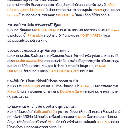
มองหาปากกาดีๆ ดินสอหลากหลาย หรืออุปกรณ์สำนักงานครบครัน B2S มี
เครื่อง
เขียนและอุปกรณ์สำนักงาน
ให้เลือกมากมาย ตั้งแต่ปากกาลูกลื่น
Parker
ชุดดินสอกด
Rotring
ไปจนถึงกระดาษถ่ายเอกสาร
DOUBLE A
ให้คุณเลือกใช้ได้อย่างจุใจ
งานศิลป์ งานฝีมือ สร้างสรรค์ไม่รู้จบ
B2S จัดเต็มอุปกรณ์
ศิลปะและงานฝีมือ
สำหรับคนสร้างสรรค์ตัวจริง ทั้งสีไม้
Colleen
,
ขาตั้งไม้บนโต๊ะ
Pyramid
และอุปกรณ์ DIY ต่างๆ จาก
MONT MARTE
ให้คุณ
สร้างสรรค์ได้อย่างไร้ขีดจำกัด
ของเล่นและของขวัญ สุดพิเศษทุกเทศกาล
มองหาของเล่นเสริมพัฒนาการ หรือของขวัญสุดพิเศษสำหรับทุกโอกาส B2S เราคัด
สรร
ของเล่นและของขวัญ
หลากหลายสไตล์ เหมาะสำหรับทุกเพศทุกวัย สร้างความสุข
และรอยยิ้มให้กับคนพิเศษของคุณ ไม่ว่าจะเป็น กระเป๋าเก็บอุณหภูมิ
KAKAO
FRIENDS
หรือเกมจดหมายรัก
SIAM BOARDGAMES
เรามีครบ!
ของใช้ในบ้าน ไอเทมที่ช่วยให้ชีวิตสะดวกสบายขึ้น
ที่ B2S เรามี
ของใช้ในบ้าน
ครบครัน ไม่ว่าจะเป็นกาต้มน้ำ
Anitech
, เครื่องฟอกอากาศ
Xiaomi
, หน้ากากอนามัยทางการแพทย์
Double A Care
และสินค้าอื่น ๆ อีกมากมาย
ให้คุณเลือกสรร
ไอทีและแก็ดเจ็ต ล้ำสมัย ตอบโจทย์ทุกไลฟ์สไตล์
B2S ได้คัดสรรสินค้า
ไอทีและแก็ดเจ็ต
คุณภาพเยี่ยมมาให้คุณเลือกสรร เพื่อตอบโจทย์
ทุกไลฟ์สไตล์ดิจิทัล ไม่ว่าจะเป็น เครื่องทำลายเอกสาร
NEO
เพื่อความปลอดภัยของ
ข้อมูล, เอ็กซ์เทอนัลฮาร์ดดิสก์
WD
, หรือ คีย์บอร์ดไร้สายเมาส์คอมโบ
GEEZER
ที่ช่วย
ให้การทำงานของคุณสะดวกสบายยิ่งขึ้น