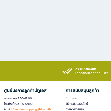
การันตีของแท้
เลือกช้อปได้อย่างมั่นใจ​
ศูนย์บริการลูกค้าบีทูเอส
การสนับสนุนลูกค้า
ทุกวัน เวลา 8.30-18.00 น.
ติดต่อเรา
โทรศัพท์: 02-115-0999
วิธีการช้อปออนไลน์
อีเมล:
b2sonlineshopping@b2s.co.th
การจัดส่งสินค้า