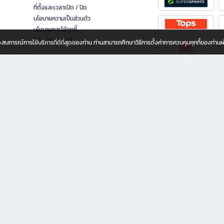
ที่ตั้งและเวลาเปิด / ปิด
นโยบายความเป็นส่วนตัว
นโยบายการใช้คุกกี้
นักลงทุนสัมพันธ์
อประสบการณ์การใช้บริการที่ดีที่สุดของท่าน ท่านสามารถศึกษาวิธีการตั้งค่าการควบคุมคุกกี้ของท่าน
ทุกวัย
ขียน ให้คุณรู้สึกเหมือนมีร้านหนังสือใกล้ฉันอยู่ในมือ ช้อปง่าย ไม่ต้องออกจากบ้าน เพราะ b2
 ชั่วโมง พร้อมโปรโมชั่นและสิทธิพิเศษมากมาย