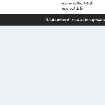
นโยบายการเปลี่ยน/คืนสินค้า
ตรวจสอบคำสั่งซื้อ
เว็บไซต์นี้มีการใช้คุกกี้ โปรดยอมรับนโยบายคุกกี้เพื่
B2S ธุรกิจในเครือ เซ็นทรัล รีเทล คอร์ปอเรชั่น จำกัด (มหาชน)
B2S Online แหล่งรวมหนังสือ เครื่องเขียน และแรงบันดาลใจสำหรับ
B2S Online คือร้านหนังสือและเครื่องเขียนออนไลน์ที่ครบครัน ตอบโจทย์คนรักการอ่านและงานเ
ทำไม B2S Online คือแหล่งช้อปปิ้งที่คุณไม่ควรพลาด
ไม่ว่าคุณจะเป็นนักเรียน นักศึกษา คนทำงาน B2S พร้อมให้คุณเลือกสินค้าคุณภาพได้ตลอด 24