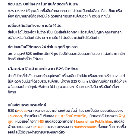
ช้อป B2S Online การันตีสินค้าของแท้ 100%
B2S Online ให้คุณเลือกซื้อสินค้าหลากหลาย ไม่ว่าจะเป็นหนังสือ เครื่องเขียน หรือ
อื่นๆ อีกมากมายได้อย่างมั่นใจ ด้วยการการันตีสินค้าของแท้ 100% ทุกชิ้น
เปลี่ยน/คืนสินค้าง่าย ภายใน 14 วัน
ซื้อไปแล้วไม่ตรงใจ? ไม่ว่าจะเป็นหนังสือที่เลือกผิด หรือสินค้ามีปัญหา คุณสามารถ
เปลี่ยนหรือคืนสินค้าได้ง่าย ๆ ภายใน 14 วันนับจากวันที่ได้รับสินค้า
ช้อปออนไลน์ได้ตลอด 24 ชั่วโมง ทุกที่ ทุกเวลา
สะดวกสุดๆ! B2S online เปิดให้คุณช้อปได้ตลอดวันตลอดคืน อยากได้อะไร แค่คลิก
ก็รอรับสินค้าที่บ้านได้เลย!
เลือกช้อปสินค้าแนะนำจาก B2S Online
สำหรับใครที่กำลังมองหา ร้านอุปกรณ์เครื่องเขียนใกล้ฉัน หรืออยากแวะร้าน B2S แต่
ไม่สะดวก วันนี้เราได้รวบรวมสินค้าแนะนำจาก B2S Online มาให้คุณเลือกสรรได้ง่ายๆ
พร้อมตอบโจทย์ทุกไลฟ์สไตล์ ไม่ว่าคุณจะมองหา ร้านขายหนังสือ หรือสินค้าอื่นๆ
ก็ตาม
หนังสือหลากหลายสไตล์
B2S มี
หนังสือ
หลากหลายแนวจากสำนักพิมพ์ชั้นนำ ไม่ว่าจะเป็นนิยายยอดนิยมอย่าง
Lavender
, ตำราเรียนเข้มข้นของ
ดร. ศุภวัฒน์ พุกเจริญ
, นิตยสารอัปเดตจาก
เพ็ญ
บุญ
, หนังสือเด็กจาก
MIS
หนังสือจิตวิทยาจาก
Mugunghwa Publishing
, หนังสือ
พัฒนาตนเองจาก
KOOB
และวรรณกรรมจาก
Nanmeebooks
ทั้งหมดนี้สามารถซื้อ
ออนไลน์ได้อย่างง่ายดายเพียงคลิกเดียว