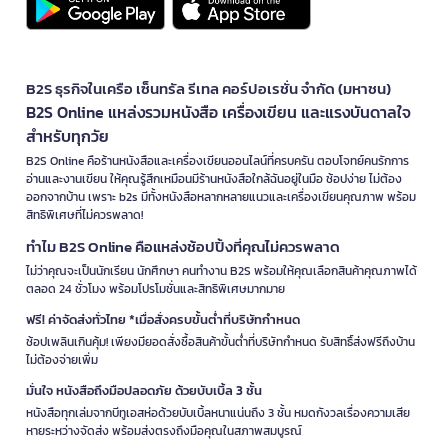
B2S ธุรกิจในเครือ เซ็นทรัล รีเทล คอร์ปอเรชั่น จำกัด (มหาชน)
B2S Online แหล่งรวมหนังสือ เครื่องเขียน และแรงบันดาลใจ
สำหรับทุกวัย
B2S Online คือร้านหนังสือและเครื่องเขียนออนไลน์ที่ครบครัน ตอบโจทย์คนรักการ
อ่านและงานเขียน ให้คุณรู้สึกเหมือนมีร้านหนังสือใกล้ฉันอยู่ในมือ ช้อปง่าย ไม่ต้อง
ออกจากบ้าน เพราะ b2s มีทั้งหนังสือหลากหลายแนวและเครื่องเขียนคุณภาพ พร้อม
สิทธิพิเศษที่ไม่ควรพลาด!
ทำไม B2S Online คือแหล่งช้อปปิ้งที่คุณไม่ควรพลาด
ไม่ว่าคุณจะเป็นนักเรียน นักศึกษา คนทำงาน B2S พร้อมให้คุณเลือกสินค้าคุณภาพได้
ตลอด 24 ชั่วโมง พร้อมโปรโมชั่นและสิทธิพิเศษมากมาย
ฟรี! ค่าจัดส่งทั่วไทย *เมื่อสั่งครบขั้นต่ำที่บริษัทกำหนด
ช้อปเพลินเกินคุ้ม! เพียงมียอดสั่งซื้อสินค้าขั้นต่ำที่บริษัทกำหนด รับสิทธิ์ส่งฟรีถึงบ้าน
ไม่ต้องจ่ายเพิ่ม
มั่นใจ หนังสือถึงมือปลอดภัย ด้วยบับเบิ้ล 3 ชั้น
หนังสือทุกเล่มจากบีทูเอสห่อด้วยบับเบิ้ลหนาแน่นถึง 3 ชั้น หมดกังวลเรื่องความเสีย
หายระหว่างจัดส่ง พร้อมส่งตรงถึงมือคุณในสภาพสมบูรณ์