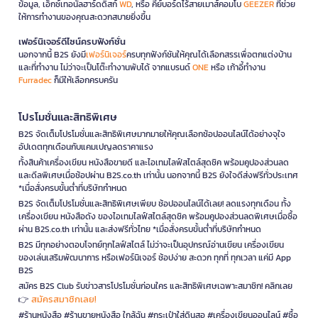
ข้อมูล, เอ็กซ์เทอนัลฮาร์ดดิสก์
WD
, หรือ คีย์บอร์ดไร้สายเมาส์คอมโบ
GEEZER
ที่ช่วย
ให้การทำงานของคุณสะดวกสบายยิ่งขึ้น
เฟอร์นิเจอร์ดีไซน์ครบฟังก์ชั่น
นอกจากนี้ B2S ยังมี
เฟอร์นิเจอร์
ครบทุกฟังก์ชันให้คุณได้เลือกสรรเพื่อตกแต่งบ้าน
และที่ทำงาน ไม่ว่าจะเป็นโต๊ะทำงานพับได้ จากแบรนด์
ONE
หรือ เก้าอี้ทำงาน
Furradec
ก็มีให้เลือกครบครัน
โปรโมชั่นและสิทธิพิเศษ
B2S จัดเต็มโปรโมชั่นและสิทธิพิเศษมากมายให้คุณเลือกช้อปออนไลน์ได้อย่างจุใจ
อัปเดตทุกเดือนกับแคมเปญลดราคาแรง
ทั้งสินค้าเครื่องเขียน หนังสือขายดี และไอเทมไลฟ์สไตล์สุดชิค พร้อมคูปองส่วนลด
และดีลพิเศษเมื่อช้อปผ่าน B2S.co.th เท่านั้น นอกจากนี้ B2S ยังใจดีส่งฟรีทั่วประเทศ
*เมื่อสั่งครบขั้นต่ำที่บริษัทกำหนด
B2S จัดเต็มโปรโมชั่นและสิทธิพิเศษเพียบ ช้อปออนไลน์ได้เลย! ลดแรงทุกเดือน ทั้ง
เครื่องเขียน หนังสือดัง ของไอเทมไลฟ์สไตล์สุดชิค พร้อมคูปองส่วนลดพิเศษเมื่อซื้อ
ผ่าน B2S.co.th เท่านั้น และส่งฟรีทั่วไทย *เมื่อสั่งครบขั้นต่ำที่บริษัทกำหนด
B2S มีทุกอย่างตอบโจทย์ทุกไลฟ์สไตล์ ไม่ว่าจะเป็นอุปกรณ์อ่านเขียน เครื่องเขียน
ของเล่นเสริมพัฒนาการ หรือเฟอร์นิเจอร์ ช้อปง่าย สะดวก ทุกที่ ทุกเวลา แค่มี App
B2S
สมัคร B2S Club รับข่าวสารโปรโมชั่นก่อนใคร และสิทธิพิเศษเฉพาะสมาชิก! คลิกเลย
สมัครสมาชิกเลย!
👉
#ร้านหนังสือ #ร้านขายหนังสือ ใกล้ฉัน #กระเป๋าใส่ดินสอ #เครื่องเขียนออนไลน์ #ซื้อ