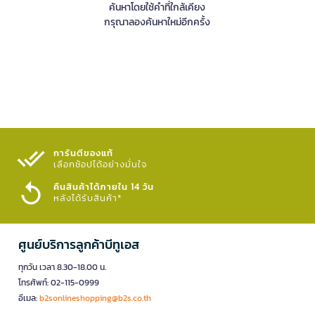
ค้นหาโดยใช้คำที่ใกล้เคียง
กรุณาลองค้นหาใหม่อีกครั้ง
การันตีของแท้
เลือกช้อปได้อย่างมั่นใจ​
คืนสินค้าได้ภายใน 14 วัน
หลังได้รับสินค้า*
ศูนย์บริการลูกค้าบีทูเอส
ทุกวัน เวลา 8.30-18.00 น.
โทรศัพท์: 02-115-0999
อีเมล:
b2sonlineshopping@b2s.co.th