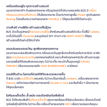
เครื่องเขียนคู่ใจ ทุกการสร้างสรรค์
มองหาปากกาดีๆ ดินสอหลากหลาย หรืออุปกรณ์สำนักงานครบครัน B2S มี
เครื่อง
เขียนและอุปกรณ์สำนักงาน
ให้เลือกมากมาย ตั้งแต่ปากกาลูกลื่น
Parker
ชุดดินสอกด
Rotring
ไปจนถึงกระดาษถ่ายเอกสาร
DOUBLE A
ให้คุณเลือกใช้ได้อย่างจุใจ
งานศิลป์ งานฝีมือ สร้างสรรค์ไม่รู้จบ
B2S จัดเต็มอุปกรณ์
ศิลปะและงานฝีมือ
สำหรับคนสร้างสรรค์ตัวจริง ทั้งสีไม้
Colleen
,
ขาตั้งไม้บนโต๊ะ
Pyramid
และอุปกรณ์ DIY ต่างๆ จาก
MONT MARTE
ให้คุณ
สร้างสรรค์ได้อย่างไร้ขีดจำกัด
ของเล่นและของขวัญ สุดพิเศษทุกเทศกาล
มองหาของเล่นเสริมพัฒนาการ หรือของขวัญสุดพิเศษสำหรับทุกโอกาส B2S เราคัด
สรร
ของเล่นและของขวัญ
หลากหลายสไตล์ เหมาะสำหรับทุกเพศทุกวัย สร้างความสุข
และรอยยิ้มให้กับคนพิเศษของคุณ ไม่ว่าจะเป็น กระเป๋าเก็บอุณหภูมิ
KAKAO
FRIENDS
หรือเกมจดหมายรัก
SIAM BOARDGAMES
เรามีครบ!
ของใช้ในบ้าน ไอเทมที่ช่วยให้ชีวิตสะดวกสบายขึ้น
ที่ B2S เรามี
ของใช้ในบ้าน
ครบครัน ไม่ว่าจะเป็นกาต้มน้ำ
Anitech
, เครื่องฟอกอากาศ
Xiaomi
, หน้ากากอนามัยทางการแพทย์
Double A Care
และสินค้าอื่น ๆ อีกมากมาย
ให้คุณเลือกสรร
ไอทีและแก็ดเจ็ต ล้ำสมัย ตอบโจทย์ทุกไลฟ์สไตล์
B2S ได้คัดสรรสินค้า
ไอทีและแก็ดเจ็ต
คุณภาพเยี่ยมมาให้คุณเลือกสรร เพื่อตอบโจทย์
ทุกไลฟ์สไตล์ดิจิทัล ไม่ว่าจะเป็น เครื่องทำลายเอกสาร
NEO
เพื่อความปลอดภัยของ