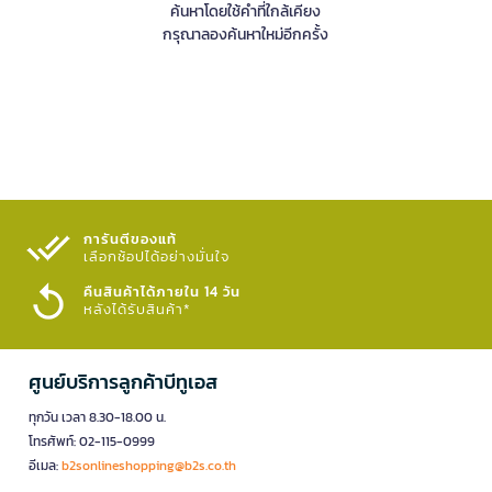
ค้นหาโดยใช้คำที่ใกล้เคียง
กรุณาลองค้นหาใหม่อีกครั้ง
การันตีของแท้
เลือกช้อปได้อย่างมั่นใจ​
คืนสินค้าได้ภายใน 14 วัน
หลังได้รับสินค้า*
ศูนย์บริการลูกค้าบีทูเอส
ทุกวัน เวลา 8.30-18.00 น.
โทรศัพท์: 02-115-0999
อีเมล:
b2sonlineshopping@b2s.co.th