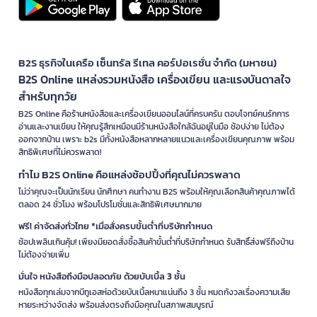
B2S ธุรกิจในเครือ เซ็นทรัล รีเทล คอร์ปอเรชั่น จำกัด (มหาชน)
B2S Online แหล่งรวมหนังสือ เครื่องเขียน และแรงบันดาลใจ
สำหรับทุกวัย
B2S Online คือร้านหนังสือและเครื่องเขียนออนไลน์ที่ครบครัน ตอบโจทย์คนรักการ
อ่านและงานเขียน ให้คุณรู้สึกเหมือนมีร้านหนังสือใกล้ฉันอยู่ในมือ ช้อปง่าย ไม่ต้อง
ออกจากบ้าน เพราะ b2s มีทั้งหนังสือหลากหลายแนวและเครื่องเขียนคุณภาพ พร้อม
สิทธิพิเศษที่ไม่ควรพลาด!
ทำไม B2S Online คือแหล่งช้อปปิ้งที่คุณไม่ควรพลาด
ไม่ว่าคุณจะเป็นนักเรียน นักศึกษา คนทำงาน B2S พร้อมให้คุณเลือกสินค้าคุณภาพได้
ตลอด 24 ชั่วโมง พร้อมโปรโมชั่นและสิทธิพิเศษมากมาย
ฟรี! ค่าจัดส่งทั่วไทย *เมื่อสั่งครบขั้นต่ำที่บริษัทกำหนด
ช้อปเพลินเกินคุ้ม! เพียงมียอดสั่งซื้อสินค้าขั้นต่ำที่บริษัทกำหนด รับสิทธิ์ส่งฟรีถึงบ้าน
ไม่ต้องจ่ายเพิ่ม
มั่นใจ หนังสือถึงมือปลอดภัย ด้วยบับเบิ้ล 3 ชั้น
หนังสือทุกเล่มจากบีทูเอสห่อด้วยบับเบิ้ลหนาแน่นถึง 3 ชั้น หมดกังวลเรื่องความเสีย
หายระหว่างจัดส่ง พร้อมส่งตรงถึงมือคุณในสภาพสมบูรณ์