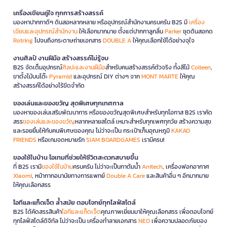
เครื่องเขียนคู่ใจ ทุกการสร้างสรรค์
มองหาปากกาดีๆ ดินสอหลากหลาย หรืออุปกรณ์สำนักงานครบครัน B2S มี
เครื่อง
เขียนและอุปกรณ์สำนักงาน
ให้เลือกมากมาย ตั้งแต่ปากกาลูกลื่น
Parker
ชุดดินสอกด
Rotring
ไปจนถึงกระดาษถ่ายเอกสาร
DOUBLE A
ให้คุณเลือกใช้ได้อย่างจุใจ
งานศิลป์ งานฝีมือ สร้างสรรค์ไม่รู้จบ
B2S จัดเต็มอุปกรณ์
ศิลปะและงานฝีมือ
สำหรับคนสร้างสรรค์ตัวจริง ทั้งสีไม้
Colleen
,
ขาตั้งไม้บนโต๊ะ
Pyramid
และอุปกรณ์ DIY ต่างๆ จาก
MONT MARTE
ให้คุณ
สร้างสรรค์ได้อย่างไร้ขีดจำกัด
ของเล่นและของขวัญ สุดพิเศษทุกเทศกาล
มองหาของเล่นเสริมพัฒนาการ หรือของขวัญสุดพิเศษสำหรับทุกโอกาส B2S เราคัด
สรร
ของเล่นและของขวัญ
หลากหลายสไตล์ เหมาะสำหรับทุกเพศทุกวัย สร้างความสุข
และรอยยิ้มให้กับคนพิเศษของคุณ ไม่ว่าจะเป็น กระเป๋าเก็บอุณหภูมิ
KAKAO
FRIENDS
หรือเกมจดหมายรัก
SIAM BOARDGAMES
เรามีครบ!
ของใช้ในบ้าน ไอเทมที่ช่วยให้ชีวิตสะดวกสบายขึ้น
ที่ B2S เรามี
ของใช้ในบ้าน
ครบครัน ไม่ว่าจะเป็นกาต้มน้ำ
Anitech
, เครื่องฟอกอากาศ
Xiaomi
, หน้ากากอนามัยทางการแพทย์
Double A Care
และสินค้าอื่น ๆ อีกมากมาย
ให้คุณเลือกสรร
ไอทีและแก็ดเจ็ต ล้ำสมัย ตอบโจทย์ทุกไลฟ์สไตล์
B2S ได้คัดสรรสินค้า
ไอทีและแก็ดเจ็ต
คุณภาพเยี่ยมมาให้คุณเลือกสรร เพื่อตอบโจทย์
ทุกไลฟ์สไตล์ดิจิทัล ไม่ว่าจะเป็น เครื่องทำลายเอกสาร
NEO
เพื่อความปลอดภัยของ