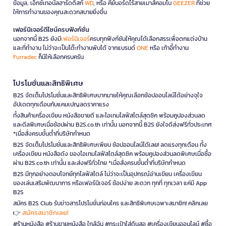
ข้อมูล, เอ็กซ์เทอนัลฮาร์ดดิสก์
WD
, หรือ คีย์บอร์ดไร้สายเมาส์คอมโบ
GEEZER
ที่ช่วย
ให้การทำงานของคุณสะดวกสบายยิ่งขึ้น
เฟอร์นิเจอร์ดีไซน์ครบฟังก์ชั่น
นอกจากนี้ B2S ยังมี
เฟอร์นิเจอร์
ครบทุกฟังก์ชันให้คุณได้เลือกสรรเพื่อตกแต่งบ้าน
และที่ทำงาน ไม่ว่าจะเป็นโต๊ะทำงานพับได้ จากแบรนด์
ONE
หรือ เก้าอี้ทำงาน
Furradec
ก็มีให้เลือกครบครัน
โปรโมชั่นและสิทธิพิเศษ
B2S จัดเต็มโปรโมชั่นและสิทธิพิเศษมากมายให้คุณเลือกช้อปออนไลน์ได้อย่างจุใจ
อัปเดตทุกเดือนกับแคมเปญลดราคาแรง
ทั้งสินค้าเครื่องเขียน หนังสือขายดี และไอเทมไลฟ์สไตล์สุดชิค พร้อมคูปองส่วนลด
และดีลพิเศษเมื่อช้อปผ่าน B2S.co.th เท่านั้น นอกจากนี้ B2S ยังใจดีส่งฟรีทั่วประเทศ
*เมื่อสั่งครบขั้นต่ำที่บริษัทกำหนด
B2S จัดเต็มโปรโมชั่นและสิทธิพิเศษเพียบ ช้อปออนไลน์ได้เลย! ลดแรงทุกเดือน ทั้ง
เครื่องเขียน หนังสือดัง ของไอเทมไลฟ์สไตล์สุดชิค พร้อมคูปองส่วนลดพิเศษเมื่อซื้อ
ผ่าน B2S.co.th เท่านั้น และส่งฟรีทั่วไทย *เมื่อสั่งครบขั้นต่ำที่บริษัทกำหนด
B2S มีทุกอย่างตอบโจทย์ทุกไลฟ์สไตล์ ไม่ว่าจะเป็นอุปกรณ์อ่านเขียน เครื่องเขียน
ของเล่นเสริมพัฒนาการ หรือเฟอร์นิเจอร์ ช้อปง่าย สะดวก ทุกที่ ทุกเวลา แค่มี App
B2S
สมัคร B2S Club รับข่าวสารโปรโมชั่นก่อนใคร และสิทธิพิเศษเฉพาะสมาชิก! คลิกเลย
สมัครสมาชิกเลย!
👉
#ร้านหนังสือ #ร้านขายหนังสือ ใกล้ฉัน #กระเป๋าใส่ดินสอ #เครื่องเขียนออนไลน์ #ซื้อ