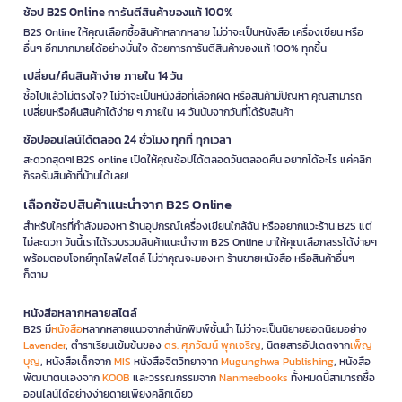
ช้อป B2S Online การันตีสินค้าของแท้ 100%
B2S Online ให้คุณเลือกซื้อสินค้าหลากหลาย ไม่ว่าจะเป็นหนังสือ เครื่องเขียน หรือ
อื่นๆ อีกมากมายได้อย่างมั่นใจ ด้วยการการันตีสินค้าของแท้ 100% ทุกชิ้น
เปลี่ยน/คืนสินค้าง่าย ภายใน 14 วัน
ซื้อไปแล้วไม่ตรงใจ? ไม่ว่าจะเป็นหนังสือที่เลือกผิด หรือสินค้ามีปัญหา คุณสามารถ
เปลี่ยนหรือคืนสินค้าได้ง่าย ๆ ภายใน 14 วันนับจากวันที่ได้รับสินค้า
ช้อปออนไลน์ได้ตลอด 24 ชั่วโมง ทุกที่ ทุกเวลา
สะดวกสุดๆ! B2S online เปิดให้คุณช้อปได้ตลอดวันตลอดคืน อยากได้อะไร แค่คลิก
ก็รอรับสินค้าที่บ้านได้เลย!
เลือกช้อปสินค้าแนะนำจาก B2S Online
สำหรับใครที่กำลังมองหา ร้านอุปกรณ์เครื่องเขียนใกล้ฉัน หรืออยากแวะร้าน B2S แต่
ไม่สะดวก วันนี้เราได้รวบรวมสินค้าแนะนำจาก B2S Online มาให้คุณเลือกสรรได้ง่ายๆ
พร้อมตอบโจทย์ทุกไลฟ์สไตล์ ไม่ว่าคุณจะมองหา ร้านขายหนังสือ หรือสินค้าอื่นๆ
ก็ตาม
หนังสือหลากหลายสไตล์
B2S มี
หนังสือ
หลากหลายแนวจากสำนักพิมพ์ชั้นนำ ไม่ว่าจะเป็นนิยายยอดนิยมอย่าง
Lavender
, ตำราเรียนเข้มข้นของ
ดร. ศุภวัฒน์ พุกเจริญ
, นิตยสารอัปเดตจาก
เพ็ญ
บุญ
, หนังสือเด็กจาก
MIS
หนังสือจิตวิทยาจาก
Mugunghwa Publishing
, หนังสือ
พัฒนาตนเองจาก
KOOB
และวรรณกรรมจาก
Nanmeebooks
ทั้งหมดนี้สามารถซื้อ
ออนไลน์ได้อย่างง่ายดายเพียงคลิกเดียว