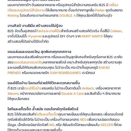
มองหาปากกาดีๆ ดินสอหลากหลาย หรืออุปกรณ์สำนักงานครบครัน B2S มี
เครื่อง
เขียนและอุปกรณ์สำนักงาน
ให้เลือกมากมาย ตั้งแต่ปากกาลูกลื่น
Parker
ชุดดินสอกด
Rotring
ไปจนถึงกระดาษถ่ายเอกสาร
DOUBLE A
ให้คุณเลือกใช้ได้อย่างจุใจ
งานศิลป์ งานฝีมือ สร้างสรรค์ไม่รู้จบ
B2S จัดเต็มอุปกรณ์
ศิลปะและงานฝีมือ
สำหรับคนสร้างสรรค์ตัวจริง ทั้งสีไม้
Colleen
,
ขาตั้งไม้บนโต๊ะ
Pyramid
และอุปกรณ์ DIY ต่างๆ จาก
MONT MARTE
ให้คุณ
สร้างสรรค์ได้อย่างไร้ขีดจำกัด
ของเล่นและของขวัญ สุดพิเศษทุกเทศกาล
มองหาของเล่นเสริมพัฒนาการ หรือของขวัญสุดพิเศษสำหรับทุกโอกาส B2S เราคัด
สรร
ของเล่นและของขวัญ
หลากหลายสไตล์ เหมาะสำหรับทุกเพศทุกวัย สร้างความสุข
และรอยยิ้มให้กับคนพิเศษของคุณ ไม่ว่าจะเป็น กระเป๋าเก็บอุณหภูมิ
KAKAO
FRIENDS
หรือเกมจดหมายรัก
SIAM BOARDGAMES
เรามีครบ!
ของใช้ในบ้าน ไอเทมที่ช่วยให้ชีวิตสะดวกสบายขึ้น
ที่ B2S เรามี
ของใช้ในบ้าน
ครบครัน ไม่ว่าจะเป็นกาต้มน้ำ
Anitech
, เครื่องฟอกอากาศ
Xiaomi
, หน้ากากอนามัยทางการแพทย์
Double A Care
และสินค้าอื่น ๆ อีกมากมาย
ให้คุณเลือกสรร
ไอทีและแก็ดเจ็ต ล้ำสมัย ตอบโจทย์ทุกไลฟ์สไตล์
B2S ได้คัดสรรสินค้า
ไอทีและแก็ดเจ็ต
คุณภาพเยี่ยมมาให้คุณเลือกสรร เพื่อตอบโจทย์
ทุกไลฟ์สไตล์ดิจิทัล ไม่ว่าจะเป็น เครื่องทำลายเอกสาร
NEO
เพื่อความปลอดภัยของ
ข้อมูล, เอ็กซ์เทอนัลฮาร์ดดิสก์
WD
, หรือ คีย์บอร์ดไร้สายเมาส์คอมโบ
GEEZER
ที่ช่วย
ให้การทำงานของคุณสะดวกสบายยิ่งขึ้น