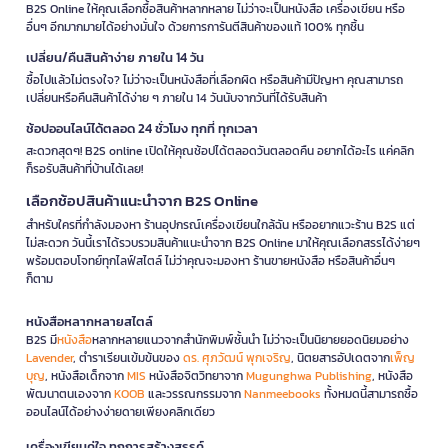
B2S Online ให้คุณเลือกซื้อสินค้าหลากหลาย ไม่ว่าจะเป็นหนังสือ เครื่องเขียน หรือ
อื่นๆ อีกมากมายได้อย่างมั่นใจ ด้วยการการันตีสินค้าของแท้ 100% ทุกชิ้น
เปลี่ยน/คืนสินค้าง่าย ภายใน 14 วัน
ซื้อไปแล้วไม่ตรงใจ? ไม่ว่าจะเป็นหนังสือที่เลือกผิด หรือสินค้ามีปัญหา คุณสามารถ
เปลี่ยนหรือคืนสินค้าได้ง่าย ๆ ภายใน 14 วันนับจากวันที่ได้รับสินค้า
ช้อปออนไลน์ได้ตลอด 24 ชั่วโมง ทุกที่ ทุกเวลา
สะดวกสุดๆ! B2S online เปิดให้คุณช้อปได้ตลอดวันตลอดคืน อยากได้อะไร แค่คลิก
ก็รอรับสินค้าที่บ้านได้เลย!
เลือกช้อปสินค้าแนะนำจาก B2S Online
สำหรับใครที่กำลังมองหา ร้านอุปกรณ์เครื่องเขียนใกล้ฉัน หรืออยากแวะร้าน B2S แต่
ไม่สะดวก วันนี้เราได้รวบรวมสินค้าแนะนำจาก B2S Online มาให้คุณเลือกสรรได้ง่ายๆ
พร้อมตอบโจทย์ทุกไลฟ์สไตล์ ไม่ว่าคุณจะมองหา ร้านขายหนังสือ หรือสินค้าอื่นๆ
ก็ตาม
หนังสือหลากหลายสไตล์
B2S มี
หนังสือ
หลากหลายแนวจากสำนักพิมพ์ชั้นนำ ไม่ว่าจะเป็นนิยายยอดนิยมอย่าง
Lavender
, ตำราเรียนเข้มข้นของ
ดร. ศุภวัฒน์ พุกเจริญ
, นิตยสารอัปเดตจาก
เพ็ญ
บุญ
, หนังสือเด็กจาก
MIS
หนังสือจิตวิทยาจาก
Mugunghwa Publishing
, หนังสือ
พัฒนาตนเองจาก
KOOB
และวรรณกรรมจาก
Nanmeebooks
ทั้งหมดนี้สามารถซื้อ
ออนไลน์ได้อย่างง่ายดายเพียงคลิกเดียว
เครื่องเขียนคู่ใจ ทุกการสร้างสรรค์