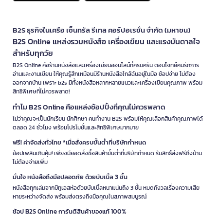
B2S ธุรกิจในเครือ เซ็นทรัล รีเทล คอร์ปอเรชั่น จำกัด (มหาชน)
B2S Online แหล่งรวมหนังสือ เครื่องเขียน และแรงบันดาลใจ
สำหรับทุกวัย
B2S Online คือร้านหนังสือและเครื่องเขียนออนไลน์ที่ครบครัน ตอบโจทย์คนรักการ
อ่านและงานเขียน ให้คุณรู้สึกเหมือนมีร้านหนังสือใกล้ฉันอยู่ในมือ ช้อปง่าย ไม่ต้อง
ออกจากบ้าน เพราะ b2s มีทั้งหนังสือหลากหลายแนวและเครื่องเขียนคุณภาพ พร้อม
สิทธิพิเศษที่ไม่ควรพลาด!
ทำไม B2S Online คือแหล่งช้อปปิ้งที่คุณไม่ควรพลาด
ไม่ว่าคุณจะเป็นนักเรียน นักศึกษา คนทำงาน B2S พร้อมให้คุณเลือกสินค้าคุณภาพได้
ตลอด 24 ชั่วโมง พร้อมโปรโมชั่นและสิทธิพิเศษมากมาย
ฟรี! ค่าจัดส่งทั่วไทย *เมื่อสั่งครบขั้นต่ำที่บริษัทกำหนด
ช้อปเพลินเกินคุ้ม! เพียงมียอดสั่งซื้อสินค้าขั้นต่ำที่บริษัทกำหนด รับสิทธิ์ส่งฟรีถึงบ้าน
ไม่ต้องจ่ายเพิ่ม
มั่นใจ หนังสือถึงมือปลอดภัย ด้วยบับเบิ้ล 3 ชั้น
หนังสือทุกเล่มจากบีทูเอสห่อด้วยบับเบิ้ลหนาแน่นถึง 3 ชั้น หมดกังวลเรื่องความเสีย
หายระหว่างจัดส่ง พร้อมส่งตรงถึงมือคุณในสภาพสมบูรณ์
ช้อป B2S Online การันตีสินค้าของแท้ 100%