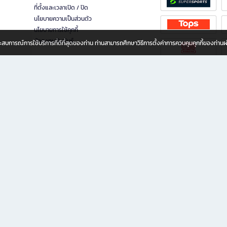
ที่ตั้งและเวลาเปิด / ปิด
นโยบายความเป็นส่วนตัว
นโยบายการใช้คุกกี้
นักลงทุนสัมพันธ์
อประสบการณ์การใช้บริการที่ดีที่สุดของท่าน ท่านสามารถศึกษาวิธีการตั้งค่าการควบคุมคุกกี้ของท่าน
ทุกวัย
ขียน ให้คุณรู้สึกเหมือนมีร้านหนังสือใกล้ฉันอยู่ในมือ ช้อปง่าย ไม่ต้องออกจากบ้าน เพราะ b2
 ชั่วโมง พร้อมโปรโมชั่นและสิทธิพิเศษมากมาย