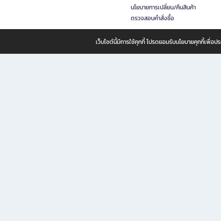
นโยบายการเปลี่ยน/คืนสินค้า
ตรวจสอบคำสั่งซื้อ
เว็บไซต์นี้มีการใช้คุกกี้ โปรดยอมรับนโยบายคุกกี้เพื่
B2S ธุรกิจในเครือ เซ็นทรัล รีเทล คอร์ปอเรชั่น จำกัด (มหาชน)
B2S Online แหล่งรวมหนังสือ เครื่องเขียน และแรงบันดาลใจสำหรับ
B2S Online คือร้านหนังสือและเครื่องเขียนออนไลน์ที่ครบครัน ตอบโจทย์คนรักการอ่านและงานเ
ทำไม B2S Online คือแหล่งช้อปปิ้งที่คุณไม่ควรพลาด
ไม่ว่าคุณจะเป็นนักเรียน นักศึกษา คนทำงาน B2S พร้อมให้คุณเลือกสินค้าคุณภาพได้ตลอด 24