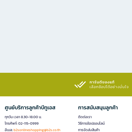
การันตีของแท้
เลือกช้อปได้อย่างมั่นใจ​
ศูนย์บริการลูกค้าบีทูเอส
การสนับสนุนลูกค้า
ทุกวัน เวลา 8.30-18.00 น.
ติดต่อเรา
โทรศัพท์: 02-115-0999
วิธีการช้อปออนไลน์
อีเมล:
b2sonlineshopping@b2s.co.th
การจัดส่งสินค้า