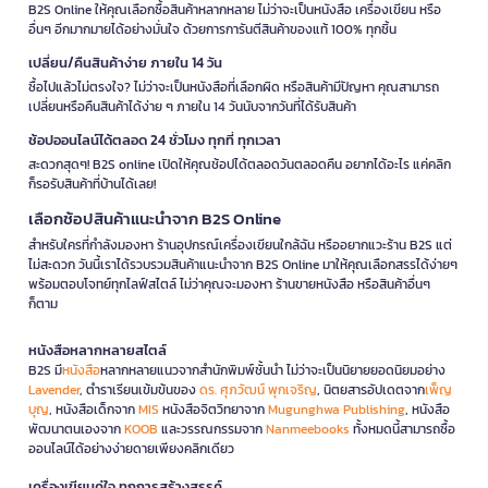
B2S Online ให้คุณเลือกซื้อสินค้าหลากหลาย ไม่ว่าจะเป็นหนังสือ เครื่องเขียน หรือ
อื่นๆ อีกมากมายได้อย่างมั่นใจ ด้วยการการันตีสินค้าของแท้ 100% ทุกชิ้น
เปลี่ยน/คืนสินค้าง่าย ภายใน 14 วัน
ซื้อไปแล้วไม่ตรงใจ? ไม่ว่าจะเป็นหนังสือที่เลือกผิด หรือสินค้ามีปัญหา คุณสามารถ
เปลี่ยนหรือคืนสินค้าได้ง่าย ๆ ภายใน 14 วันนับจากวันที่ได้รับสินค้า
ช้อปออนไลน์ได้ตลอด 24 ชั่วโมง ทุกที่ ทุกเวลา
สะดวกสุดๆ! B2S online เปิดให้คุณช้อปได้ตลอดวันตลอดคืน อยากได้อะไร แค่คลิก
ก็รอรับสินค้าที่บ้านได้เลย!
เลือกช้อปสินค้าแนะนำจาก B2S Online
สำหรับใครที่กำลังมองหา ร้านอุปกรณ์เครื่องเขียนใกล้ฉัน หรืออยากแวะร้าน B2S แต่
ไม่สะดวก วันนี้เราได้รวบรวมสินค้าแนะนำจาก B2S Online มาให้คุณเลือกสรรได้ง่ายๆ
พร้อมตอบโจทย์ทุกไลฟ์สไตล์ ไม่ว่าคุณจะมองหา ร้านขายหนังสือ หรือสินค้าอื่นๆ
ก็ตาม
หนังสือหลากหลายสไตล์
B2S มี
หนังสือ
หลากหลายแนวจากสำนักพิมพ์ชั้นนำ ไม่ว่าจะเป็นนิยายยอดนิยมอย่าง
Lavender
, ตำราเรียนเข้มข้นของ
ดร. ศุภวัฒน์ พุกเจริญ
, นิตยสารอัปเดตจาก
เพ็ญ
บุญ
, หนังสือเด็กจาก
MIS
หนังสือจิตวิทยาจาก
Mugunghwa Publishing
, หนังสือ
พัฒนาตนเองจาก
KOOB
และวรรณกรรมจาก
Nanmeebooks
ทั้งหมดนี้สามารถซื้อ
ออนไลน์ได้อย่างง่ายดายเพียงคลิกเดียว
เครื่องเขียนคู่ใจ ทุกการสร้างสรรค์