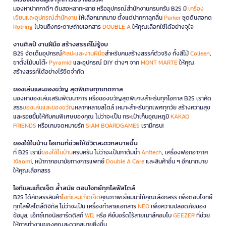
มองหาปากกาดีๆ ดินสอหลากหลาย หรืออุปกรณ์สำนักงานครบครัน B2S มี
เครื่อง
เขียนและอุปกรณ์สำนักงาน
ให้เลือกมากมาย ตั้งแต่ปากกาลูกลื่น
Parker
ชุดดินสอกด
Rotring
ไปจนถึงกระดาษถ่ายเอกสาร
DOUBLE A
ให้คุณเลือกใช้ได้อย่างจุใจ
งานศิลป์ งานฝีมือ สร้างสรรค์ไม่รู้จบ
B2S จัดเต็มอุปกรณ์
ศิลปะและงานฝีมือ
สำหรับคนสร้างสรรค์ตัวจริง ทั้งสีไม้
Colleen
,
ขาตั้งไม้บนโต๊ะ
Pyramid
และอุปกรณ์ DIY ต่างๆ จาก
MONT MARTE
ให้คุณ
สร้างสรรค์ได้อย่างไร้ขีดจำกัด
ของเล่นและของขวัญ สุดพิเศษทุกเทศกาล
มองหาของเล่นเสริมพัฒนาการ หรือของขวัญสุดพิเศษสำหรับทุกโอกาส B2S เราคัด
สรร
ของเล่นและของขวัญ
หลากหลายสไตล์ เหมาะสำหรับทุกเพศทุกวัย สร้างความสุข
และรอยยิ้มให้กับคนพิเศษของคุณ ไม่ว่าจะเป็น กระเป๋าเก็บอุณหภูมิ
KAKAO
FRIENDS
หรือเกมจดหมายรัก
SIAM BOARDGAMES
เรามีครบ!
ของใช้ในบ้าน ไอเทมที่ช่วยให้ชีวิตสะดวกสบายขึ้น
ที่ B2S เรามี
ของใช้ในบ้าน
ครบครัน ไม่ว่าจะเป็นกาต้มน้ำ
Anitech
, เครื่องฟอกอากาศ
Xiaomi
, หน้ากากอนามัยทางการแพทย์
Double A Care
และสินค้าอื่น ๆ อีกมากมาย
ให้คุณเลือกสรร
ไอทีและแก็ดเจ็ต ล้ำสมัย ตอบโจทย์ทุกไลฟ์สไตล์
B2S ได้คัดสรรสินค้า
ไอทีและแก็ดเจ็ต
คุณภาพเยี่ยมมาให้คุณเลือกสรร เพื่อตอบโจทย์
ทุกไลฟ์สไตล์ดิจิทัล ไม่ว่าจะเป็น เครื่องทำลายเอกสาร
NEO
เพื่อความปลอดภัยของ
ข้อมูล, เอ็กซ์เทอนัลฮาร์ดดิสก์
WD
, หรือ คีย์บอร์ดไร้สายเมาส์คอมโบ
GEEZER
ที่ช่วย
ให้การทำงานของคุณสะดวกสบายยิ่งขึ้น