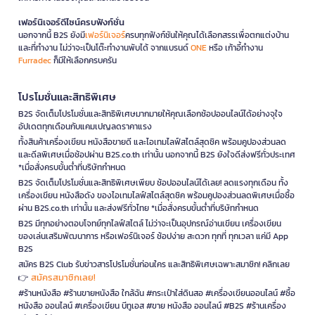
เฟอร์นิเจอร์ดีไซน์ครบฟังก์ชั่น
นอกจากนี้ B2S ยังมี
เฟอร์นิเจอร์
ครบทุกฟังก์ชันให้คุณได้เลือกสรรเพื่อตกแต่งบ้าน
และที่ทำงาน ไม่ว่าจะเป็นโต๊ะทำงานพับได้ จากแบรนด์
ONE
หรือ เก้าอี้ทำงาน
Furradec
ก็มีให้เลือกครบครัน
โปรโมชั่นและสิทธิพิเศษ
B2S จัดเต็มโปรโมชั่นและสิทธิพิเศษมากมายให้คุณเลือกช้อปออนไลน์ได้อย่างจุใจ
อัปเดตทุกเดือนกับแคมเปญลดราคาแรง
ทั้งสินค้าเครื่องเขียน หนังสือขายดี และไอเทมไลฟ์สไตล์สุดชิค พร้อมคูปองส่วนลด
และดีลพิเศษเมื่อช้อปผ่าน B2S.co.th เท่านั้น นอกจากนี้ B2S ยังใจดีส่งฟรีทั่วประเทศ
*เมื่อสั่งครบขั้นต่ำที่บริษัทกำหนด
B2S จัดเต็มโปรโมชั่นและสิทธิพิเศษเพียบ ช้อปออนไลน์ได้เลย! ลดแรงทุกเดือน ทั้ง
เครื่องเขียน หนังสือดัง ของไอเทมไลฟ์สไตล์สุดชิค พร้อมคูปองส่วนลดพิเศษเมื่อซื้อ
ผ่าน B2S.co.th เท่านั้น และส่งฟรีทั่วไทย *เมื่อสั่งครบขั้นต่ำที่บริษัทกำหนด
B2S มีทุกอย่างตอบโจทย์ทุกไลฟ์สไตล์ ไม่ว่าจะเป็นอุปกรณ์อ่านเขียน เครื่องเขียน
ของเล่นเสริมพัฒนาการ หรือเฟอร์นิเจอร์ ช้อปง่าย สะดวก ทุกที่ ทุกเวลา แค่มี App
B2S
สมัคร B2S Club รับข่าวสารโปรโมชั่นก่อนใคร และสิทธิพิเศษเฉพาะสมาชิก! คลิกเลย
สมัครสมาชิกเลย!
👉
#ร้านหนังสือ #ร้านขายหนังสือ ใกล้ฉัน #กระเป๋าใส่ดินสอ #เครื่องเขียนออนไลน์ #ซื้อ
หนังสือ ออนไลน์ #เครื่องเขียน บีทูเอส #ขาย หนังสือ ออนไลน์ #B2S #ร้านเครื่อง