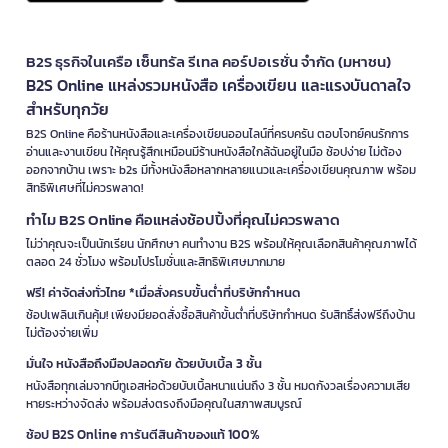
B2S ธุรกิจในเครือ เซ็นทรัล รีเทล คอร์ปอเรชั่น จำกัด (มหาชน)
B2S Online แหล่งรวมหนังสือ เครื่องเขียน และแรงบันดาลใจ
สำหรับทุกวัย
B2S Online คือร้านหนังสือและเครื่องเขียนออนไลน์ที่ครบครัน ตอบโจทย์คนรักการ
อ่านและงานเขียน ให้คุณรู้สึกเหมือนมีร้านหนังสือใกล้ฉันอยู่ในมือ ช้อปง่าย ไม่ต้อง
ออกจากบ้าน เพราะ b2s มีทั้งหนังสือหลากหลายแนวและเครื่องเขียนคุณภาพ พร้อม
สิทธิพิเศษที่ไม่ควรพลาด!
ทำไม B2S Online คือแหล่งช้อปปิ้งที่คุณไม่ควรพลาด
ไม่ว่าคุณจะเป็นนักเรียน นักศึกษา คนทำงาน B2S พร้อมให้คุณเลือกสินค้าคุณภาพได้
ตลอด 24 ชั่วโมง พร้อมโปรโมชั่นและสิทธิพิเศษมากมาย
ฟรี! ค่าจัดส่งทั่วไทย *เมื่อสั่งครบขั้นต่ำที่บริษัทกำหนด
ช้อปเพลินเกินคุ้ม! เพียงมียอดสั่งซื้อสินค้าขั้นต่ำที่บริษัทกำหนด รับสิทธิ์ส่งฟรีถึงบ้าน
ไม่ต้องจ่ายเพิ่ม
มั่นใจ หนังสือถึงมือปลอดภัย ด้วยบับเบิ้ล 3 ชั้น
หนังสือทุกเล่มจากบีทูเอสห่อด้วยบับเบิ้ลหนาแน่นถึง 3 ชั้น หมดกังวลเรื่องความเสีย
หายระหว่างจัดส่ง พร้อมส่งตรงถึงมือคุณในสภาพสมบูรณ์
ช้อป B2S Online การันตีสินค้าของแท้ 100%