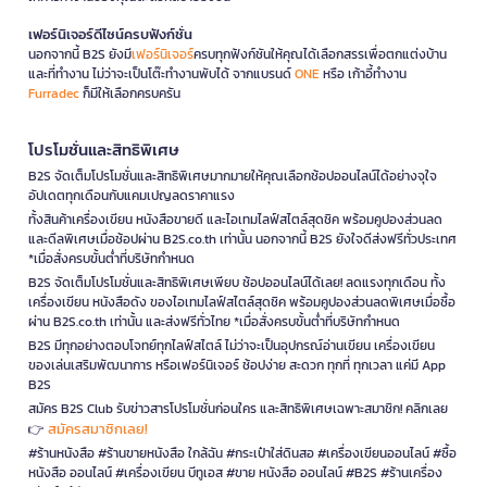
เฟอร์นิเจอร์ดีไซน์ครบฟังก์ชั่น
นอกจากนี้ B2S ยังมี
เฟอร์นิเจอร์
ครบทุกฟังก์ชันให้คุณได้เลือกสรรเพื่อตกแต่งบ้าน
และที่ทำงาน ไม่ว่าจะเป็นโต๊ะทำงานพับได้ จากแบรนด์
ONE
หรือ เก้าอี้ทำงาน
Furradec
ก็มีให้เลือกครบครัน
โปรโมชั่นและสิทธิพิเศษ
B2S จัดเต็มโปรโมชั่นและสิทธิพิเศษมากมายให้คุณเลือกช้อปออนไลน์ได้อย่างจุใจ
อัปเดตทุกเดือนกับแคมเปญลดราคาแรง
ทั้งสินค้าเครื่องเขียน หนังสือขายดี และไอเทมไลฟ์สไตล์สุดชิค พร้อมคูปองส่วนลด
และดีลพิเศษเมื่อช้อปผ่าน B2S.co.th เท่านั้น นอกจากนี้ B2S ยังใจดีส่งฟรีทั่วประเทศ
*เมื่อสั่งครบขั้นต่ำที่บริษัทกำหนด
B2S จัดเต็มโปรโมชั่นและสิทธิพิเศษเพียบ ช้อปออนไลน์ได้เลย! ลดแรงทุกเดือน ทั้ง
เครื่องเขียน หนังสือดัง ของไอเทมไลฟ์สไตล์สุดชิค พร้อมคูปองส่วนลดพิเศษเมื่อซื้อ
ผ่าน B2S.co.th เท่านั้น และส่งฟรีทั่วไทย *เมื่อสั่งครบขั้นต่ำที่บริษัทกำหนด
B2S มีทุกอย่างตอบโจทย์ทุกไลฟ์สไตล์ ไม่ว่าจะเป็นอุปกรณ์อ่านเขียน เครื่องเขียน
ของเล่นเสริมพัฒนาการ หรือเฟอร์นิเจอร์ ช้อปง่าย สะดวก ทุกที่ ทุกเวลา แค่มี App
B2S
สมัคร B2S Club รับข่าวสารโปรโมชั่นก่อนใคร และสิทธิพิเศษเฉพาะสมาชิก! คลิกเลย
สมัครสมาชิกเลย!
👉
#ร้านหนังสือ #ร้านขายหนังสือ ใกล้ฉัน #กระเป๋าใส่ดินสอ #เครื่องเขียนออนไลน์ #ซื้อ
หนังสือ ออนไลน์ #เครื่องเขียน บีทูเอส #ขาย หนังสือ ออนไลน์ #B2S #ร้านเครื่อง