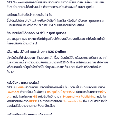
B2S Online ให้คุณเลือกซื้อสินค้าหลากหลาย ไม่ว่าจะเป็นหนังสือ เครื่องเขียน หรือ
อื่นๆ อีกมากมายได้อย่างมั่นใจ ด้วยการการันตีสินค้าของแท้ 100% ทุกชิ้น
เปลี่ยน/คืนสินค้าง่าย ภายใน 14 วัน
ซื้อไปแล้วไม่ตรงใจ? ไม่ว่าจะเป็นหนังสือที่เลือกผิด หรือสินค้ามีปัญหา คุณสามารถ
เปลี่ยนหรือคืนสินค้าได้ง่าย ๆ ภายใน 14 วันนับจากวันที่ได้รับสินค้า
ช้อปออนไลน์ได้ตลอด 24 ชั่วโมง ทุกที่ ทุกเวลา
สะดวกสุดๆ! B2S online เปิดให้คุณช้อปได้ตลอดวันตลอดคืน อยากได้อะไร แค่คลิก
ก็รอรับสินค้าที่บ้านได้เลย!
เลือกช้อปสินค้าแนะนำจาก B2S Online
สำหรับใครที่กำลังมองหา ร้านอุปกรณ์เครื่องเขียนใกล้ฉัน หรืออยากแวะร้าน B2S แต่
ไม่สะดวก วันนี้เราได้รวบรวมสินค้าแนะนำจาก B2S Online มาให้คุณเลือกสรรได้ง่ายๆ
พร้อมตอบโจทย์ทุกไลฟ์สไตล์ ไม่ว่าคุณจะมองหา ร้านขายหนังสือ หรือสินค้าอื่นๆ
ก็ตาม
หนังสือหลากหลายสไตล์
B2S มี
หนังสือ
หลากหลายแนวจากสำนักพิมพ์ชั้นนำ ไม่ว่าจะเป็นนิยายยอดนิยมอย่าง
Lavender
, ตำราเรียนเข้มข้นของ
ดร. ศุภวัฒน์ พุกเจริญ
, นิตยสารอัปเดตจาก
เพ็ญ
บุญ
, หนังสือเด็กจาก
MIS
หนังสือจิตวิทยาจาก
Mugunghwa Publishing
, หนังสือ
พัฒนาตนเองจาก
KOOB
และวรรณกรรมจาก
Nanmeebooks
ทั้งหมดนี้สามารถซื้อ
ออนไลน์ได้อย่างง่ายดายเพียงคลิกเดียว
เครื่องเขียนคู่ใจ ทุกการสร้างสรรค์