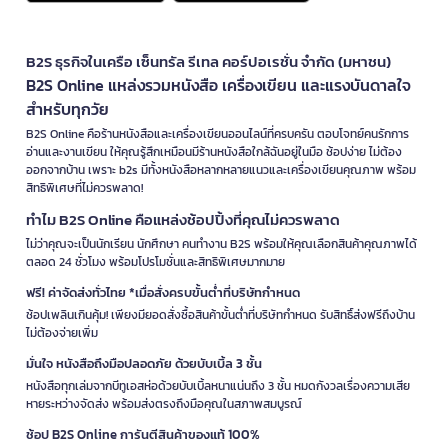
B2S ธุรกิจในเครือ เซ็นทรัล รีเทล คอร์ปอเรชั่น จำกัด (มหาชน)
B2S Online แหล่งรวมหนังสือ เครื่องเขียน และแรงบันดาลใจ
สำหรับทุกวัย
B2S Online คือร้านหนังสือและเครื่องเขียนออนไลน์ที่ครบครัน ตอบโจทย์คนรักการ
อ่านและงานเขียน ให้คุณรู้สึกเหมือนมีร้านหนังสือใกล้ฉันอยู่ในมือ ช้อปง่าย ไม่ต้อง
ออกจากบ้าน เพราะ b2s มีทั้งหนังสือหลากหลายแนวและเครื่องเขียนคุณภาพ พร้อม
สิทธิพิเศษที่ไม่ควรพลาด!
ทำไม B2S Online คือแหล่งช้อปปิ้งที่คุณไม่ควรพลาด
ไม่ว่าคุณจะเป็นนักเรียน นักศึกษา คนทำงาน B2S พร้อมให้คุณเลือกสินค้าคุณภาพได้
ตลอด 24 ชั่วโมง พร้อมโปรโมชั่นและสิทธิพิเศษมากมาย
ฟรี! ค่าจัดส่งทั่วไทย *เมื่อสั่งครบขั้นต่ำที่บริษัทกำหนด
ช้อปเพลินเกินคุ้ม! เพียงมียอดสั่งซื้อสินค้าขั้นต่ำที่บริษัทกำหนด รับสิทธิ์ส่งฟรีถึงบ้าน
ไม่ต้องจ่ายเพิ่ม
มั่นใจ หนังสือถึงมือปลอดภัย ด้วยบับเบิ้ล 3 ชั้น
หนังสือทุกเล่มจากบีทูเอสห่อด้วยบับเบิ้ลหนาแน่นถึง 3 ชั้น หมดกังวลเรื่องความเสีย
หายระหว่างจัดส่ง พร้อมส่งตรงถึงมือคุณในสภาพสมบูรณ์
ช้อป B2S Online การันตีสินค้าของแท้ 100%