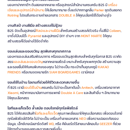
มองหาปากกาดีๆ ดินสอหลากหลาย หรืออุปกรณ์สำนักงานครบครัน B2S มี
เครื่อง
เขียนและอุปกรณ์สำนักงาน
ให้เลือกมากมาย ตั้งแต่ปากกาลูกลื่น
Parker
ชุดดินสอกด
Rotring
ไปจนถึงกระดาษถ่ายเอกสาร
DOUBLE A
ให้คุณเลือกใช้ได้อย่างจุใจ
งานศิลป์ งานฝีมือ สร้างสรรค์ไม่รู้จบ
B2S จัดเต็มอุปกรณ์
ศิลปะและงานฝีมือ
สำหรับคนสร้างสรรค์ตัวจริง ทั้งสีไม้
Colleen
,
ขาตั้งไม้บนโต๊ะ
Pyramid
และอุปกรณ์ DIY ต่างๆ จาก
MONT MARTE
ให้คุณ
สร้างสรรค์ได้อย่างไร้ขีดจำกัด
ของเล่นและของขวัญ สุดพิเศษทุกเทศกาล
มองหาของเล่นเสริมพัฒนาการ หรือของขวัญสุดพิเศษสำหรับทุกโอกาส B2S เราคัด
สรร
ของเล่นและของขวัญ
หลากหลายสไตล์ เหมาะสำหรับทุกเพศทุกวัย สร้างความสุข
และรอยยิ้มให้กับคนพิเศษของคุณ ไม่ว่าจะเป็น กระเป๋าเก็บอุณหภูมิ
KAKAO
FRIENDS
หรือเกมจดหมายรัก
SIAM BOARDGAMES
เรามีครบ!
ของใช้ในบ้าน ไอเทมที่ช่วยให้ชีวิตสะดวกสบายขึ้น
ที่ B2S เรามี
ของใช้ในบ้าน
ครบครัน ไม่ว่าจะเป็นกาต้มน้ำ
Anitech
, เครื่องฟอกอากาศ
Xiaomi
, หน้ากากอนามัยทางการแพทย์
Double A Care
และสินค้าอื่น ๆ อีกมากมาย
ให้คุณเลือกสรร
ไอทีและแก็ดเจ็ต ล้ำสมัย ตอบโจทย์ทุกไลฟ์สไตล์
B2S ได้คัดสรรสินค้า
ไอทีและแก็ดเจ็ต
คุณภาพเยี่ยมมาให้คุณเลือกสรร เพื่อตอบโจทย์
ทุกไลฟ์สไตล์ดิจิทัล ไม่ว่าจะเป็น เครื่องทำลายเอกสาร
NEO
เพื่อความปลอดภัยของ
ข้อมูล, เอ็กซ์เทอนัลฮาร์ดดิสก์
WD
, หรือ คีย์บอร์ดไร้สายเมาส์คอมโบ
GEEZER
ที่ช่วย
ให้การทำงานของคุณสะดวกสบายยิ่งขึ้น