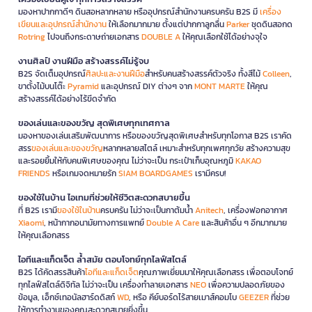
มองหาปากกาดีๆ ดินสอหลากหลาย หรืออุปกรณ์สำนักงานครบครัน B2S มี
เครื่อง
เขียนและอุปกรณ์สำนักงาน
ให้เลือกมากมาย ตั้งแต่ปากกาลูกลื่น
Parker
ชุดดินสอกด
Rotring
ไปจนถึงกระดาษถ่ายเอกสาร
DOUBLE A
ให้คุณเลือกใช้ได้อย่างจุใจ
งานศิลป์ งานฝีมือ สร้างสรรค์ไม่รู้จบ
B2S จัดเต็มอุปกรณ์
ศิลปะและงานฝีมือ
สำหรับคนสร้างสรรค์ตัวจริง ทั้งสีไม้
Colleen
,
ขาตั้งไม้บนโต๊ะ
Pyramid
และอุปกรณ์ DIY ต่างๆ จาก
MONT MARTE
ให้คุณ
สร้างสรรค์ได้อย่างไร้ขีดจำกัด
ของเล่นและของขวัญ สุดพิเศษทุกเทศกาล
มองหาของเล่นเสริมพัฒนาการ หรือของขวัญสุดพิเศษสำหรับทุกโอกาส B2S เราคัด
สรร
ของเล่นและของขวัญ
หลากหลายสไตล์ เหมาะสำหรับทุกเพศทุกวัย สร้างความสุข
และรอยยิ้มให้กับคนพิเศษของคุณ ไม่ว่าจะเป็น กระเป๋าเก็บอุณหภูมิ
KAKAO
FRIENDS
หรือเกมจดหมายรัก
SIAM BOARDGAMES
เรามีครบ!
ของใช้ในบ้าน ไอเทมที่ช่วยให้ชีวิตสะดวกสบายขึ้น
ที่ B2S เรามี
ของใช้ในบ้าน
ครบครัน ไม่ว่าจะเป็นกาต้มน้ำ
Anitech
, เครื่องฟอกอากาศ
Xiaomi
, หน้ากากอนามัยทางการแพทย์
Double A Care
และสินค้าอื่น ๆ อีกมากมาย
ให้คุณเลือกสรร
ไอทีและแก็ดเจ็ต ล้ำสมัย ตอบโจทย์ทุกไลฟ์สไตล์
B2S ได้คัดสรรสินค้า
ไอทีและแก็ดเจ็ต
คุณภาพเยี่ยมมาให้คุณเลือกสรร เพื่อตอบโจทย์
ทุกไลฟ์สไตล์ดิจิทัล ไม่ว่าจะเป็น เครื่องทำลายเอกสาร
NEO
เพื่อความปลอดภัยของ
ข้อมูล, เอ็กซ์เทอนัลฮาร์ดดิสก์
WD
, หรือ คีย์บอร์ดไร้สายเมาส์คอมโบ
GEEZER
ที่ช่วย
ให้การทำงานของคุณสะดวกสบายยิ่งขึ้น