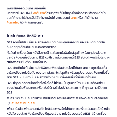
เฟอร์นิเจอร์ดีไซน์ครบฟังก์ชั่น
นอกจากนี้ B2S ยังมี
เฟอร์นิเจอร์
ครบทุกฟังก์ชันให้คุณได้เลือกสรรเพื่อตกแต่งบ้าน
และที่ทำงาน ไม่ว่าจะเป็นโต๊ะทำงานพับได้ จากแบรนด์
ONE
หรือ เก้าอี้ทำงาน
Furradec
ก็มีให้เลือกครบครัน
โปรโมชั่นและสิทธิพิเศษ
B2S จัดเต็มโปรโมชั่นและสิทธิพิเศษมากมายให้คุณเลือกช้อปออนไลน์ได้อย่างจุใจ
อัปเดตทุกเดือนกับแคมเปญลดราคาแรง
ทั้งสินค้าเครื่องเขียน หนังสือขายดี และไอเทมไลฟ์สไตล์สุดชิค พร้อมคูปองส่วนลด
และดีลพิเศษเมื่อช้อปผ่าน B2S.co.th เท่านั้น นอกจากนี้ B2S ยังใจดีส่งฟรีทั่วประเทศ
*เมื่อสั่งครบขั้นต่ำที่บริษัทกำหนด
B2S จัดเต็มโปรโมชั่นและสิทธิพิเศษเพียบ ช้อปออนไลน์ได้เลย! ลดแรงทุกเดือน ทั้ง
เครื่องเขียน หนังสือดัง ของไอเทมไลฟ์สไตล์สุดชิค พร้อมคูปองส่วนลดพิเศษเมื่อซื้อ
ผ่าน B2S.co.th เท่านั้น และส่งฟรีทั่วไทย *เมื่อสั่งครบขั้นต่ำที่บริษัทกำหนด
B2S มีทุกอย่างตอบโจทย์ทุกไลฟ์สไตล์ ไม่ว่าจะเป็นอุปกรณ์อ่านเขียน เครื่องเขียน
ของเล่นเสริมพัฒนาการ หรือเฟอร์นิเจอร์ ช้อปง่าย สะดวก ทุกที่ ทุกเวลา แค่มี App
B2S
สมัคร B2S Club รับข่าวสารโปรโมชั่นก่อนใคร และสิทธิพิเศษเฉพาะสมาชิก! คลิกเลย
สมัครสมาชิกเลย!
👉
#ร้านหนังสือ #ร้านขายหนังสือ ใกล้ฉัน #กระเป๋าใส่ดินสอ #เครื่องเขียนออนไลน์ #ซื้อ
หนังสือ ออนไลน์ #เครื่องเขียน บีทูเอส #ขาย หนังสือ ออนไลน์ #B2S #ร้านเครื่อง