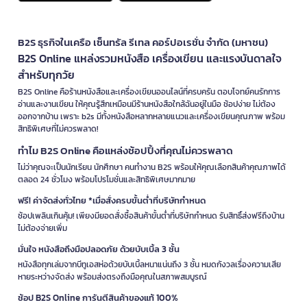
B2S ธุรกิจในเครือ เซ็นทรัล รีเทล คอร์ปอเรชั่น จำกัด (มหาชน)
B2S Online แหล่งรวมหนังสือ เครื่องเขียน และแรงบันดาลใจ
สำหรับทุกวัย
B2S Online คือร้านหนังสือและเครื่องเขียนออนไลน์ที่ครบครัน ตอบโจทย์คนรักการ
อ่านและงานเขียน ให้คุณรู้สึกเหมือนมีร้านหนังสือใกล้ฉันอยู่ในมือ ช้อปง่าย ไม่ต้อง
ออกจากบ้าน เพราะ b2s มีทั้งหนังสือหลากหลายแนวและเครื่องเขียนคุณภาพ พร้อม
สิทธิพิเศษที่ไม่ควรพลาด!
ทำไม B2S Online คือแหล่งช้อปปิ้งที่คุณไม่ควรพลาด
ไม่ว่าคุณจะเป็นนักเรียน นักศึกษา คนทำงาน B2S พร้อมให้คุณเลือกสินค้าคุณภาพได้
ตลอด 24 ชั่วโมง พร้อมโปรโมชั่นและสิทธิพิเศษมากมาย
ฟรี! ค่าจัดส่งทั่วไทย *เมื่อสั่งครบขั้นต่ำที่บริษัทกำหนด
ช้อปเพลินเกินคุ้ม! เพียงมียอดสั่งซื้อสินค้าขั้นต่ำที่บริษัทกำหนด รับสิทธิ์ส่งฟรีถึงบ้าน
ไม่ต้องจ่ายเพิ่ม
มั่นใจ หนังสือถึงมือปลอดภัย ด้วยบับเบิ้ล 3 ชั้น
หนังสือทุกเล่มจากบีทูเอสห่อด้วยบับเบิ้ลหนาแน่นถึง 3 ชั้น หมดกังวลเรื่องความเสีย
หายระหว่างจัดส่ง พร้อมส่งตรงถึงมือคุณในสภาพสมบูรณ์
ช้อป B2S Online การันตีสินค้าของแท้ 100%