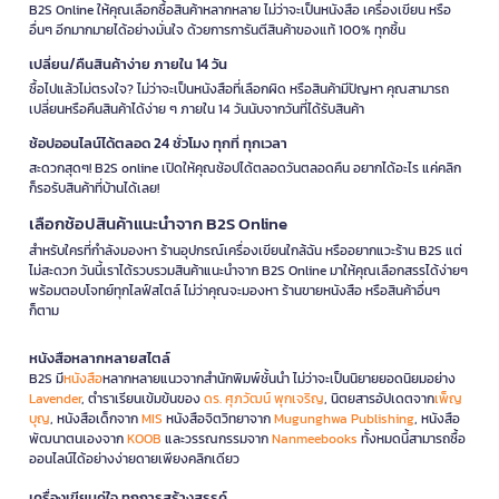
B2S Online ให้คุณเลือกซื้อสินค้าหลากหลาย ไม่ว่าจะเป็นหนังสือ เครื่องเขียน หรือ
อื่นๆ อีกมากมายได้อย่างมั่นใจ ด้วยการการันตีสินค้าของแท้ 100% ทุกชิ้น
เปลี่ยน/คืนสินค้าง่าย ภายใน 14 วัน
ซื้อไปแล้วไม่ตรงใจ? ไม่ว่าจะเป็นหนังสือที่เลือกผิด หรือสินค้ามีปัญหา คุณสามารถ
เปลี่ยนหรือคืนสินค้าได้ง่าย ๆ ภายใน 14 วันนับจากวันที่ได้รับสินค้า
ช้อปออนไลน์ได้ตลอด 24 ชั่วโมง ทุกที่ ทุกเวลา
สะดวกสุดๆ! B2S online เปิดให้คุณช้อปได้ตลอดวันตลอดคืน อยากได้อะไร แค่คลิก
ก็รอรับสินค้าที่บ้านได้เลย!
เลือกช้อปสินค้าแนะนำจาก B2S Online
สำหรับใครที่กำลังมองหา ร้านอุปกรณ์เครื่องเขียนใกล้ฉัน หรืออยากแวะร้าน B2S แต่
ไม่สะดวก วันนี้เราได้รวบรวมสินค้าแนะนำจาก B2S Online มาให้คุณเลือกสรรได้ง่ายๆ
พร้อมตอบโจทย์ทุกไลฟ์สไตล์ ไม่ว่าคุณจะมองหา ร้านขายหนังสือ หรือสินค้าอื่นๆ
ก็ตาม
หนังสือหลากหลายสไตล์
B2S มี
หนังสือ
หลากหลายแนวจากสำนักพิมพ์ชั้นนำ ไม่ว่าจะเป็นนิยายยอดนิยมอย่าง
Lavender
, ตำราเรียนเข้มข้นของ
ดร. ศุภวัฒน์ พุกเจริญ
, นิตยสารอัปเดตจาก
เพ็ญ
บุญ
, หนังสือเด็กจาก
MIS
หนังสือจิตวิทยาจาก
Mugunghwa Publishing
, หนังสือ
พัฒนาตนเองจาก
KOOB
และวรรณกรรมจาก
Nanmeebooks
ทั้งหมดนี้สามารถซื้อ
ออนไลน์ได้อย่างง่ายดายเพียงคลิกเดียว
เครื่องเขียนคู่ใจ ทุกการสร้างสรรค์