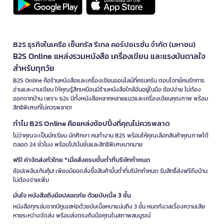
B2S ธุรกิจในเครือ เซ็นทรัล รีเทล คอร์ปอเรชั่น จำกัด (มหาชน)
B2S Online แหล่งรวมหนังสือ เครื่องเขียน และแรงบันดาลใจ
สำหรับทุกวัย
B2S Online คือร้านหนังสือและเครื่องเขียนออนไลน์ที่ครบครัน ตอบโจทย์คนรักการ
อ่านและงานเขียน ให้คุณรู้สึกเหมือนมีร้านหนังสือใกล้ฉันอยู่ในมือ ช้อปง่าย ไม่ต้อง
ออกจากบ้าน เพราะ b2s มีทั้งหนังสือหลากหลายแนวและเครื่องเขียนคุณภาพ พร้อม
สิทธิพิเศษที่ไม่ควรพลาด!
ทำไม B2S Online คือแหล่งช้อปปิ้งที่คุณไม่ควรพลาด
ไม่ว่าคุณจะเป็นนักเรียน นักศึกษา คนทำงาน B2S พร้อมให้คุณเลือกสินค้าคุณภาพได้
ตลอด 24 ชั่วโมง พร้อมโปรโมชั่นและสิทธิพิเศษมากมาย
ฟรี! ค่าจัดส่งทั่วไทย *เมื่อสั่งครบขั้นต่ำที่บริษัทกำหนด
ช้อปเพลินเกินคุ้ม! เพียงมียอดสั่งซื้อสินค้าขั้นต่ำที่บริษัทกำหนด รับสิทธิ์ส่งฟรีถึงบ้าน
ไม่ต้องจ่ายเพิ่ม
มั่นใจ หนังสือถึงมือปลอดภัย ด้วยบับเบิ้ล 3 ชั้น
หนังสือทุกเล่มจากบีทูเอสห่อด้วยบับเบิ้ลหนาแน่นถึง 3 ชั้น หมดกังวลเรื่องความเสีย
หายระหว่างจัดส่ง พร้อมส่งตรงถึงมือคุณในสภาพสมบูรณ์