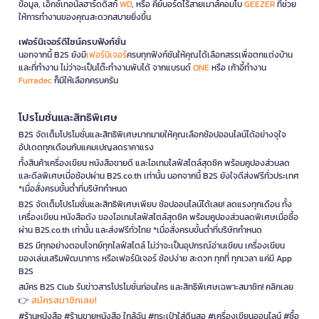
ข้อมูล, เอ็กซ์เทอนัลฮาร์ดดิสก์
WD
, หรือ คีย์บอร์ดไร้สายเมาส์คอมโบ
GEEZER
ที่ช่วย
ให้การทำงานของคุณสะดวกสบายยิ่งขึ้น
เฟอร์นิเจอร์ดีไซน์ครบฟังก์ชั่น
นอกจากนี้ B2S ยังมี
เฟอร์นิเจอร์
ครบทุกฟังก์ชันให้คุณได้เลือกสรรเพื่อตกแต่งบ้าน
และที่ทำงาน ไม่ว่าจะเป็นโต๊ะทำงานพับได้ จากแบรนด์
ONE
หรือ เก้าอี้ทำงาน
Furradec
ก็มีให้เลือกครบครัน
โปรโมชั่นและสิทธิพิเศษ
B2S จัดเต็มโปรโมชั่นและสิทธิพิเศษมากมายให้คุณเลือกช้อปออนไลน์ได้อย่างจุใจ
อัปเดตทุกเดือนกับแคมเปญลดราคาแรง
ทั้งสินค้าเครื่องเขียน หนังสือขายดี และไอเทมไลฟ์สไตล์สุดชิค พร้อมคูปองส่วนลด
และดีลพิเศษเมื่อช้อปผ่าน B2S.co.th เท่านั้น นอกจากนี้ B2S ยังใจดีส่งฟรีทั่วประเทศ
*เมื่อสั่งครบขั้นต่ำที่บริษัทกำหนด
B2S จัดเต็มโปรโมชั่นและสิทธิพิเศษเพียบ ช้อปออนไลน์ได้เลย! ลดแรงทุกเดือน ทั้ง
เครื่องเขียน หนังสือดัง ของไอเทมไลฟ์สไตล์สุดชิค พร้อมคูปองส่วนลดพิเศษเมื่อซื้อ
ผ่าน B2S.co.th เท่านั้น และส่งฟรีทั่วไทย *เมื่อสั่งครบขั้นต่ำที่บริษัทกำหนด
B2S มีทุกอย่างตอบโจทย์ทุกไลฟ์สไตล์ ไม่ว่าจะเป็นอุปกรณ์อ่านเขียน เครื่องเขียน
ของเล่นเสริมพัฒนาการ หรือเฟอร์นิเจอร์ ช้อปง่าย สะดวก ทุกที่ ทุกเวลา แค่มี App
B2S
สมัคร B2S Club รับข่าวสารโปรโมชั่นก่อนใคร และสิทธิพิเศษเฉพาะสมาชิก! คลิกเลย
สมัครสมาชิกเลย!
👉
#ร้านหนังสือ #ร้านขายหนังสือ ใกล้ฉัน #กระเป๋าใส่ดินสอ #เครื่องเขียนออนไลน์ #ซื้อ