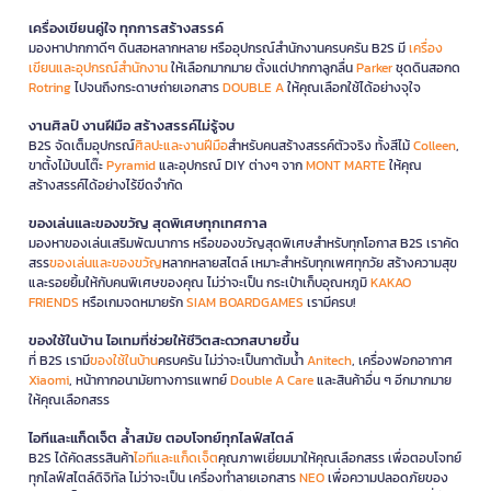
เครื่องเขียนคู่ใจ ทุกการสร้างสรรค์
มองหาปากกาดีๆ ดินสอหลากหลาย หรืออุปกรณ์สำนักงานครบครัน B2S มี
เครื่อง
เขียนและอุปกรณ์สำนักงาน
ให้เลือกมากมาย ตั้งแต่ปากกาลูกลื่น
Parker
ชุดดินสอกด
Rotring
ไปจนถึงกระดาษถ่ายเอกสาร
DOUBLE A
ให้คุณเลือกใช้ได้อย่างจุใจ
งานศิลป์ งานฝีมือ สร้างสรรค์ไม่รู้จบ
B2S จัดเต็มอุปกรณ์
ศิลปะและงานฝีมือ
สำหรับคนสร้างสรรค์ตัวจริง ทั้งสีไม้
Colleen
,
ขาตั้งไม้บนโต๊ะ
Pyramid
และอุปกรณ์ DIY ต่างๆ จาก
MONT MARTE
ให้คุณ
สร้างสรรค์ได้อย่างไร้ขีดจำกัด
ของเล่นและของขวัญ สุดพิเศษทุกเทศกาล
มองหาของเล่นเสริมพัฒนาการ หรือของขวัญสุดพิเศษสำหรับทุกโอกาส B2S เราคัด
สรร
ของเล่นและของขวัญ
หลากหลายสไตล์ เหมาะสำหรับทุกเพศทุกวัย สร้างความสุข
และรอยยิ้มให้กับคนพิเศษของคุณ ไม่ว่าจะเป็น กระเป๋าเก็บอุณหภูมิ
KAKAO
FRIENDS
หรือเกมจดหมายรัก
SIAM BOARDGAMES
เรามีครบ!
ของใช้ในบ้าน ไอเทมที่ช่วยให้ชีวิตสะดวกสบายขึ้น
ที่ B2S เรามี
ของใช้ในบ้าน
ครบครัน ไม่ว่าจะเป็นกาต้มน้ำ
Anitech
, เครื่องฟอกอากาศ
Xiaomi
, หน้ากากอนามัยทางการแพทย์
Double A Care
และสินค้าอื่น ๆ อีกมากมาย
ให้คุณเลือกสรร
ไอทีและแก็ดเจ็ต ล้ำสมัย ตอบโจทย์ทุกไลฟ์สไตล์
B2S ได้คัดสรรสินค้า
ไอทีและแก็ดเจ็ต
คุณภาพเยี่ยมมาให้คุณเลือกสรร เพื่อตอบโจทย์
ทุกไลฟ์สไตล์ดิจิทัล ไม่ว่าจะเป็น เครื่องทำลายเอกสาร
NEO
เพื่อความปลอดภัยของ