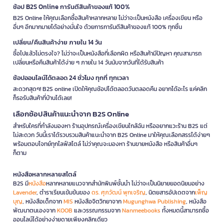
ช้อป B2S Online การันตีสินค้าของแท้ 100%
B2S Online ให้คุณเลือกซื้อสินค้าหลากหลาย ไม่ว่าจะเป็นหนังสือ เครื่องเขียน หรือ
อื่นๆ อีกมากมายได้อย่างมั่นใจ ด้วยการการันตีสินค้าของแท้ 100% ทุกชิ้น
เปลี่ยน/คืนสินค้าง่าย ภายใน 14 วัน
ซื้อไปแล้วไม่ตรงใจ? ไม่ว่าจะเป็นหนังสือที่เลือกผิด หรือสินค้ามีปัญหา คุณสามารถ
เปลี่ยนหรือคืนสินค้าได้ง่าย ๆ ภายใน 14 วันนับจากวันที่ได้รับสินค้า
ช้อปออนไลน์ได้ตลอด 24 ชั่วโมง ทุกที่ ทุกเวลา
สะดวกสุดๆ! B2S online เปิดให้คุณช้อปได้ตลอดวันตลอดคืน อยากได้อะไร แค่คลิก
ก็รอรับสินค้าที่บ้านได้เลย!
เลือกช้อปสินค้าแนะนำจาก B2S Online
สำหรับใครที่กำลังมองหา ร้านอุปกรณ์เครื่องเขียนใกล้ฉัน หรืออยากแวะร้าน B2S แต่
ไม่สะดวก วันนี้เราได้รวบรวมสินค้าแนะนำจาก B2S Online มาให้คุณเลือกสรรได้ง่ายๆ
พร้อมตอบโจทย์ทุกไลฟ์สไตล์ ไม่ว่าคุณจะมองหา ร้านขายหนังสือ หรือสินค้าอื่นๆ
ก็ตาม
หนังสือหลากหลายสไตล์
B2S มี
หนังสือ
หลากหลายแนวจากสำนักพิมพ์ชั้นนำ ไม่ว่าจะเป็นนิยายยอดนิยมอย่าง
Lavender
, ตำราเรียนเข้มข้นของ
ดร. ศุภวัฒน์ พุกเจริญ
, นิตยสารอัปเดตจาก
เพ็ญ
บุญ
, หนังสือเด็กจาก
MIS
หนังสือจิตวิทยาจาก
Mugunghwa Publishing
, หนังสือ
พัฒนาตนเองจาก
KOOB
และวรรณกรรมจาก
Nanmeebooks
ทั้งหมดนี้สามารถซื้อ
ออนไลน์ได้อย่างง่ายดายเพียงคลิกเดียว