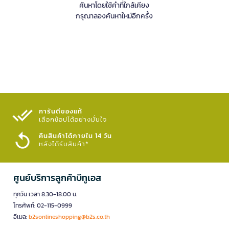
ค้นหาโดยใช้คำที่ใกล้เคียง
กรุณาลองค้นหาใหม่อีกครั้ง
การันตีของแท้
เลือกช้อปได้อย่างมั่นใจ​
คืนสินค้าได้ภายใน 14 วัน
หลังได้รับสินค้า*
ศูนย์บริการลูกค้าบีทูเอส
ทุกวัน เวลา 8.30-18.00 น.
โทรศัพท์: 02-115-0999
อีเมล:
b2sonlineshopping@b2s.co.th