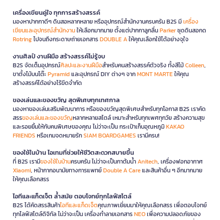
เครื่องเขียนคู่ใจ ทุกการสร้างสรรค์
มองหาปากกาดีๆ ดินสอหลากหลาย หรืออุปกรณ์สำนักงานครบครัน B2S มี
เครื่อง
เขียนและอุปกรณ์สำนักงาน
ให้เลือกมากมาย ตั้งแต่ปากกาลูกลื่น
Parker
ชุดดินสอกด
Rotring
ไปจนถึงกระดาษถ่ายเอกสาร
DOUBLE A
ให้คุณเลือกใช้ได้อย่างจุใจ
งานศิลป์ งานฝีมือ สร้างสรรค์ไม่รู้จบ
B2S จัดเต็มอุปกรณ์
ศิลปะและงานฝีมือ
สำหรับคนสร้างสรรค์ตัวจริง ทั้งสีไม้
Colleen
,
ขาตั้งไม้บนโต๊ะ
Pyramid
และอุปกรณ์ DIY ต่างๆ จาก
MONT MARTE
ให้คุณ
สร้างสรรค์ได้อย่างไร้ขีดจำกัด
ของเล่นและของขวัญ สุดพิเศษทุกเทศกาล
มองหาของเล่นเสริมพัฒนาการ หรือของขวัญสุดพิเศษสำหรับทุกโอกาส B2S เราคัด
สรร
ของเล่นและของขวัญ
หลากหลายสไตล์ เหมาะสำหรับทุกเพศทุกวัย สร้างความสุข
และรอยยิ้มให้กับคนพิเศษของคุณ ไม่ว่าจะเป็น กระเป๋าเก็บอุณหภูมิ
KAKAO
FRIENDS
หรือเกมจดหมายรัก
SIAM BOARDGAMES
เรามีครบ!
ของใช้ในบ้าน ไอเทมที่ช่วยให้ชีวิตสะดวกสบายขึ้น
ที่ B2S เรามี
ของใช้ในบ้าน
ครบครัน ไม่ว่าจะเป็นกาต้มน้ำ
Anitech
, เครื่องฟอกอากาศ
Xiaomi
, หน้ากากอนามัยทางการแพทย์
Double A Care
และสินค้าอื่น ๆ อีกมากมาย
ให้คุณเลือกสรร
ไอทีและแก็ดเจ็ต ล้ำสมัย ตอบโจทย์ทุกไลฟ์สไตล์
B2S ได้คัดสรรสินค้า
ไอทีและแก็ดเจ็ต
คุณภาพเยี่ยมมาให้คุณเลือกสรร เพื่อตอบโจทย์
ทุกไลฟ์สไตล์ดิจิทัล ไม่ว่าจะเป็น เครื่องทำลายเอกสาร
NEO
เพื่อความปลอดภัยของ