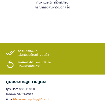
ค้นหาโดยใช้คำที่ใกล้เคียง
กรุณาลองค้นหาใหม่อีกครั้ง
การันตีของแท้
เลือกช้อปได้อย่างมั่นใจ​
คืนสินค้าได้ภายใน 14 วัน
หลังได้รับสินค้า*
ศูนย์บริการลูกค้าบีทูเอส
ทุกวัน เวลา 8.30-18.00 น.
โทรศัพท์: 02-115-0999
อีเมล:
b2sonlineshopping@b2s.co.th