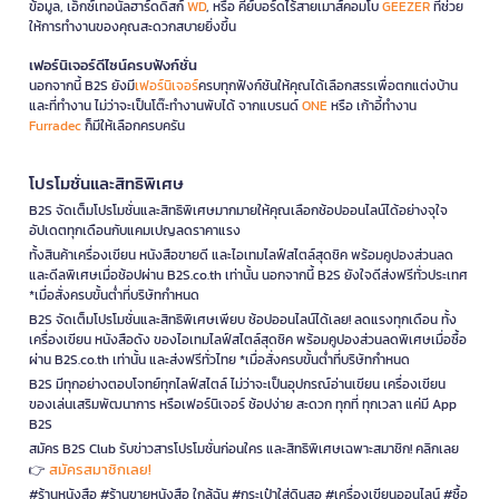
ข้อมูล, เอ็กซ์เทอนัลฮาร์ดดิสก์
WD
, หรือ คีย์บอร์ดไร้สายเมาส์คอมโบ
GEEZER
ที่ช่วย
ให้การทำงานของคุณสะดวกสบายยิ่งขึ้น
เฟอร์นิเจอร์ดีไซน์ครบฟังก์ชั่น
นอกจากนี้ B2S ยังมี
เฟอร์นิเจอร์
ครบทุกฟังก์ชันให้คุณได้เลือกสรรเพื่อตกแต่งบ้าน
และที่ทำงาน ไม่ว่าจะเป็นโต๊ะทำงานพับได้ จากแบรนด์
ONE
หรือ เก้าอี้ทำงาน
Furradec
ก็มีให้เลือกครบครัน
โปรโมชั่นและสิทธิพิเศษ
B2S จัดเต็มโปรโมชั่นและสิทธิพิเศษมากมายให้คุณเลือกช้อปออนไลน์ได้อย่างจุใจ
อัปเดตทุกเดือนกับแคมเปญลดราคาแรง
ทั้งสินค้าเครื่องเขียน หนังสือขายดี และไอเทมไลฟ์สไตล์สุดชิค พร้อมคูปองส่วนลด
และดีลพิเศษเมื่อช้อปผ่าน B2S.co.th เท่านั้น นอกจากนี้ B2S ยังใจดีส่งฟรีทั่วประเทศ
*เมื่อสั่งครบขั้นต่ำที่บริษัทกำหนด
B2S จัดเต็มโปรโมชั่นและสิทธิพิเศษเพียบ ช้อปออนไลน์ได้เลย! ลดแรงทุกเดือน ทั้ง
เครื่องเขียน หนังสือดัง ของไอเทมไลฟ์สไตล์สุดชิค พร้อมคูปองส่วนลดพิเศษเมื่อซื้อ
ผ่าน B2S.co.th เท่านั้น และส่งฟรีทั่วไทย *เมื่อสั่งครบขั้นต่ำที่บริษัทกำหนด
B2S มีทุกอย่างตอบโจทย์ทุกไลฟ์สไตล์ ไม่ว่าจะเป็นอุปกรณ์อ่านเขียน เครื่องเขียน
ของเล่นเสริมพัฒนาการ หรือเฟอร์นิเจอร์ ช้อปง่าย สะดวก ทุกที่ ทุกเวลา แค่มี App
B2S
สมัคร B2S Club รับข่าวสารโปรโมชั่นก่อนใคร และสิทธิพิเศษเฉพาะสมาชิก! คลิกเลย
สมัครสมาชิกเลย!
👉
#ร้านหนังสือ #ร้านขายหนังสือ ใกล้ฉัน #กระเป๋าใส่ดินสอ #เครื่องเขียนออนไลน์ #ซื้อ