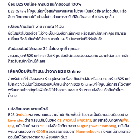
ช้อป B2S Online การันตีสินค้าของแท้ 100%
B2S Online ให้คุณเลือกซื้อสินค้าหลากหลาย ไม่ว่าจะเป็นหนังสือ เครื่องเขียน หรือ
อื่นๆ อีกมากมายได้อย่างมั่นใจ ด้วยการการันตีสินค้าของแท้ 100% ทุกชิ้น
เปลี่ยน/คืนสินค้าง่าย ภายใน 14 วัน
ซื้อไปแล้วไม่ตรงใจ? ไม่ว่าจะเป็นหนังสือที่เลือกผิด หรือสินค้ามีปัญหา คุณสามารถ
เปลี่ยนหรือคืนสินค้าได้ง่าย ๆ ภายใน 14 วันนับจากวันที่ได้รับสินค้า
ช้อปออนไลน์ได้ตลอด 24 ชั่วโมง ทุกที่ ทุกเวลา
สะดวกสุดๆ! B2S online เปิดให้คุณช้อปได้ตลอดวันตลอดคืน อยากได้อะไร แค่คลิก
ก็รอรับสินค้าที่บ้านได้เลย!
เลือกช้อปสินค้าแนะนำจาก B2S Online
สำหรับใครที่กำลังมองหา ร้านอุปกรณ์เครื่องเขียนใกล้ฉัน หรืออยากแวะร้าน B2S แต่
ไม่สะดวก วันนี้เราได้รวบรวมสินค้าแนะนำจาก B2S Online มาให้คุณเลือกสรรได้ง่ายๆ
พร้อมตอบโจทย์ทุกไลฟ์สไตล์ ไม่ว่าคุณจะมองหา ร้านขายหนังสือ หรือสินค้าอื่นๆ
ก็ตาม
หนังสือหลากหลายสไตล์
B2S มี
หนังสือ
หลากหลายแนวจากสำนักพิมพ์ชั้นนำ ไม่ว่าจะเป็นนิยายยอดนิยมอย่าง
Lavender
, ตำราเรียนเข้มข้นของ
ดร. ศุภวัฒน์ พุกเจริญ
, นิตยสารอัปเดตจาก
เพ็ญ
บุญ
, หนังสือเด็กจาก
MIS
หนังสือจิตวิทยาจาก
Mugunghwa Publishing
, หนังสือ
พัฒนาตนเองจาก
KOOB
และวรรณกรรมจาก
Nanmeebooks
ทั้งหมดนี้สามารถซื้อ
ออนไลน์ได้อย่างง่ายดายเพียงคลิกเดียว