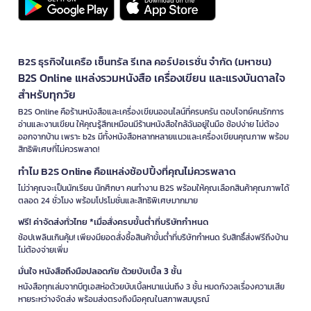
B2S ธุรกิจในเครือ เซ็นทรัล รีเทล คอร์ปอเรชั่น จำกัด (มหาชน)
B2S Online แหล่งรวมหนังสือ เครื่องเขียน และแรงบันดาลใจ
สำหรับทุกวัย
B2S Online คือร้านหนังสือและเครื่องเขียนออนไลน์ที่ครบครัน ตอบโจทย์คนรักการ
อ่านและงานเขียน ให้คุณรู้สึกเหมือนมีร้านหนังสือใกล้ฉันอยู่ในมือ ช้อปง่าย ไม่ต้อง
ออกจากบ้าน เพราะ b2s มีทั้งหนังสือหลากหลายแนวและเครื่องเขียนคุณภาพ พร้อม
สิทธิพิเศษที่ไม่ควรพลาด!
ทำไม B2S Online คือแหล่งช้อปปิ้งที่คุณไม่ควรพลาด
ไม่ว่าคุณจะเป็นนักเรียน นักศึกษา คนทำงาน B2S พร้อมให้คุณเลือกสินค้าคุณภาพได้
ตลอด 24 ชั่วโมง พร้อมโปรโมชั่นและสิทธิพิเศษมากมาย
ฟรี! ค่าจัดส่งทั่วไทย *เมื่อสั่งครบขั้นต่ำที่บริษัทกำหนด
ช้อปเพลินเกินคุ้ม! เพียงมียอดสั่งซื้อสินค้าขั้นต่ำที่บริษัทกำหนด รับสิทธิ์ส่งฟรีถึงบ้าน
ไม่ต้องจ่ายเพิ่ม
มั่นใจ หนังสือถึงมือปลอดภัย ด้วยบับเบิ้ล 3 ชั้น
หนังสือทุกเล่มจากบีทูเอสห่อด้วยบับเบิ้ลหนาแน่นถึง 3 ชั้น หมดกังวลเรื่องความเสีย
หายระหว่างจัดส่ง พร้อมส่งตรงถึงมือคุณในสภาพสมบูรณ์