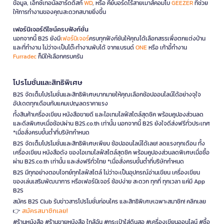
ข้อมูล, เอ็กซ์เทอนัลฮาร์ดดิสก์
WD
, หรือ คีย์บอร์ดไร้สายเมาส์คอมโบ
GEEZER
ที่ช่วย
ให้การทำงานของคุณสะดวกสบายยิ่งขึ้น
เฟอร์นิเจอร์ดีไซน์ครบฟังก์ชั่น
นอกจากนี้ B2S ยังมี
เฟอร์นิเจอร์
ครบทุกฟังก์ชันให้คุณได้เลือกสรรเพื่อตกแต่งบ้าน
และที่ทำงาน ไม่ว่าจะเป็นโต๊ะทำงานพับได้ จากแบรนด์
ONE
หรือ เก้าอี้ทำงาน
Furradec
ก็มีให้เลือกครบครัน
โปรโมชั่นและสิทธิพิเศษ
B2S จัดเต็มโปรโมชั่นและสิทธิพิเศษมากมายให้คุณเลือกช้อปออนไลน์ได้อย่างจุใจ
อัปเดตทุกเดือนกับแคมเปญลดราคาแรง
ทั้งสินค้าเครื่องเขียน หนังสือขายดี และไอเทมไลฟ์สไตล์สุดชิค พร้อมคูปองส่วนลด
และดีลพิเศษเมื่อช้อปผ่าน B2S.co.th เท่านั้น นอกจากนี้ B2S ยังใจดีส่งฟรีทั่วประเทศ
*เมื่อสั่งครบขั้นต่ำที่บริษัทกำหนด
B2S จัดเต็มโปรโมชั่นและสิทธิพิเศษเพียบ ช้อปออนไลน์ได้เลย! ลดแรงทุกเดือน ทั้ง
เครื่องเขียน หนังสือดัง ของไอเทมไลฟ์สไตล์สุดชิค พร้อมคูปองส่วนลดพิเศษเมื่อซื้อ
ผ่าน B2S.co.th เท่านั้น และส่งฟรีทั่วไทย *เมื่อสั่งครบขั้นต่ำที่บริษัทกำหนด
B2S มีทุกอย่างตอบโจทย์ทุกไลฟ์สไตล์ ไม่ว่าจะเป็นอุปกรณ์อ่านเขียน เครื่องเขียน
ของเล่นเสริมพัฒนาการ หรือเฟอร์นิเจอร์ ช้อปง่าย สะดวก ทุกที่ ทุกเวลา แค่มี App
B2S
สมัคร B2S Club รับข่าวสารโปรโมชั่นก่อนใคร และสิทธิพิเศษเฉพาะสมาชิก! คลิกเลย
สมัครสมาชิกเลย!
👉
#ร้านหนังสือ #ร้านขายหนังสือ ใกล้ฉัน #กระเป๋าใส่ดินสอ #เครื่องเขียนออนไลน์ #ซื้อ