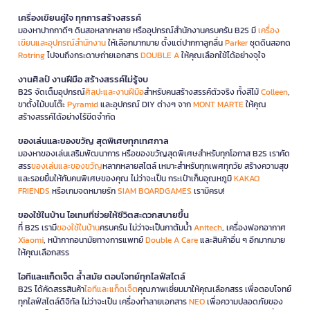
เครื่องเขียนคู่ใจ ทุกการสร้างสรรค์
มองหาปากกาดีๆ ดินสอหลากหลาย หรืออุปกรณ์สำนักงานครบครัน B2S มี
เครื่อง
เขียนและอุปกรณ์สำนักงาน
ให้เลือกมากมาย ตั้งแต่ปากกาลูกลื่น
Parker
ชุดดินสอกด
Rotring
ไปจนถึงกระดาษถ่ายเอกสาร
DOUBLE A
ให้คุณเลือกใช้ได้อย่างจุใจ
งานศิลป์ งานฝีมือ สร้างสรรค์ไม่รู้จบ
B2S จัดเต็มอุปกรณ์
ศิลปะและงานฝีมือ
สำหรับคนสร้างสรรค์ตัวจริง ทั้งสีไม้
Colleen
,
ขาตั้งไม้บนโต๊ะ
Pyramid
และอุปกรณ์ DIY ต่างๆ จาก
MONT MARTE
ให้คุณ
สร้างสรรค์ได้อย่างไร้ขีดจำกัด
ของเล่นและของขวัญ สุดพิเศษทุกเทศกาล
มองหาของเล่นเสริมพัฒนาการ หรือของขวัญสุดพิเศษสำหรับทุกโอกาส B2S เราคัด
สรร
ของเล่นและของขวัญ
หลากหลายสไตล์ เหมาะสำหรับทุกเพศทุกวัย สร้างความสุข
และรอยยิ้มให้กับคนพิเศษของคุณ ไม่ว่าจะเป็น กระเป๋าเก็บอุณหภูมิ
KAKAO
FRIENDS
หรือเกมจดหมายรัก
SIAM BOARDGAMES
เรามีครบ!
ของใช้ในบ้าน ไอเทมที่ช่วยให้ชีวิตสะดวกสบายขึ้น
ที่ B2S เรามี
ของใช้ในบ้าน
ครบครัน ไม่ว่าจะเป็นกาต้มน้ำ
Anitech
, เครื่องฟอกอากาศ
Xiaomi
, หน้ากากอนามัยทางการแพทย์
Double A Care
และสินค้าอื่น ๆ อีกมากมาย
ให้คุณเลือกสรร
ไอทีและแก็ดเจ็ต ล้ำสมัย ตอบโจทย์ทุกไลฟ์สไตล์
B2S ได้คัดสรรสินค้า
ไอทีและแก็ดเจ็ต
คุณภาพเยี่ยมมาให้คุณเลือกสรร เพื่อตอบโจทย์
ทุกไลฟ์สไตล์ดิจิทัล ไม่ว่าจะเป็น เครื่องทำลายเอกสาร
NEO
เพื่อความปลอดภัยของ