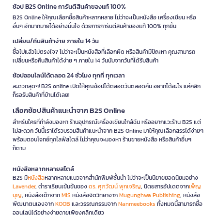
ช้อป B2S Online การันตีสินค้าของแท้ 100%
B2S Online ให้คุณเลือกซื้อสินค้าหลากหลาย ไม่ว่าจะเป็นหนังสือ เครื่องเขียน หรือ
อื่นๆ อีกมากมายได้อย่างมั่นใจ ด้วยการการันตีสินค้าของแท้ 100% ทุกชิ้น
เปลี่ยน/คืนสินค้าง่าย ภายใน 14 วัน
ซื้อไปแล้วไม่ตรงใจ? ไม่ว่าจะเป็นหนังสือที่เลือกผิด หรือสินค้ามีปัญหา คุณสามารถ
เปลี่ยนหรือคืนสินค้าได้ง่าย ๆ ภายใน 14 วันนับจากวันที่ได้รับสินค้า
ช้อปออนไลน์ได้ตลอด 24 ชั่วโมง ทุกที่ ทุกเวลา
สะดวกสุดๆ! B2S online เปิดให้คุณช้อปได้ตลอดวันตลอดคืน อยากได้อะไร แค่คลิก
ก็รอรับสินค้าที่บ้านได้เลย!
เลือกช้อปสินค้าแนะนำจาก B2S Online
สำหรับใครที่กำลังมองหา ร้านอุปกรณ์เครื่องเขียนใกล้ฉัน หรืออยากแวะร้าน B2S แต่
ไม่สะดวก วันนี้เราได้รวบรวมสินค้าแนะนำจาก B2S Online มาให้คุณเลือกสรรได้ง่ายๆ
พร้อมตอบโจทย์ทุกไลฟ์สไตล์ ไม่ว่าคุณจะมองหา ร้านขายหนังสือ หรือสินค้าอื่นๆ
ก็ตาม
หนังสือหลากหลายสไตล์
B2S มี
หนังสือ
หลากหลายแนวจากสำนักพิมพ์ชั้นนำ ไม่ว่าจะเป็นนิยายยอดนิยมอย่าง
Lavender
, ตำราเรียนเข้มข้นของ
ดร. ศุภวัฒน์ พุกเจริญ
, นิตยสารอัปเดตจาก
เพ็ญ
บุญ
, หนังสือเด็กจาก
MIS
หนังสือจิตวิทยาจาก
Mugunghwa Publishing
, หนังสือ
พัฒนาตนเองจาก
KOOB
และวรรณกรรมจาก
Nanmeebooks
ทั้งหมดนี้สามารถซื้อ
ออนไลน์ได้อย่างง่ายดายเพียงคลิกเดียว