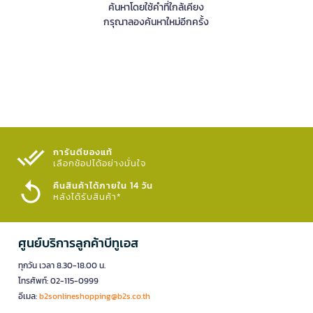
ค้นหาโดยใช้คำที่ใกล้เคียง
กรุณาลองค้นหาใหม่อีกครั้ง
การันตีของแท้
เลือกช้อปได้อย่างมั่นใจ​
คืนสินค้าได้ภายใน 14 วัน
หลังได้รับสินค้า*
ศูนย์บริการลูกค้าบีทูเอส
ทุกวัน เวลา 8.30-18.00 น.
โทรศัพท์: 02-115-0999
อีเมล:
b2sonlineshopping@b2s.co.th