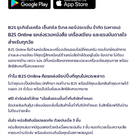
B2S ธุรกิจในเครือ เซ็นทรัล รีเทล คอร์ปอเรชั่น จำกัด (มหาชน)
B2S Online แหล่งรวมหนังสือ เครื่องเขียน และแรงบันดาลใจ
สำหรับทุกวัย
B2S Online คือร้านหนังสือและเครื่องเขียนออนไลน์ที่ครบครัน ตอบโจทย์คนรักการ
อ่านและงานเขียน ให้คุณรู้สึกเหมือนมีร้านหนังสือใกล้ฉันอยู่ในมือ ช้อปง่าย ไม่ต้อง
ออกจากบ้าน เพราะ b2s มีทั้งหนังสือหลากหลายแนวและเครื่องเขียนคุณภาพ พร้อม
สิทธิพิเศษที่ไม่ควรพลาด!
ทำไม B2S Online คือแหล่งช้อปปิ้งที่คุณไม่ควรพลาด
ไม่ว่าคุณจะเป็นนักเรียน นักศึกษา คนทำงาน B2S พร้อมให้คุณเลือกสินค้าคุณภาพได้
ตลอด 24 ชั่วโมง พร้อมโปรโมชั่นและสิทธิพิเศษมากมาย
ฟรี! ค่าจัดส่งทั่วไทย *เมื่อสั่งครบขั้นต่ำที่บริษัทกำหนด
ช้อปเพลินเกินคุ้ม! เพียงมียอดสั่งซื้อสินค้าขั้นต่ำที่บริษัทกำหนด รับสิทธิ์ส่งฟรีถึงบ้าน
ไม่ต้องจ่ายเพิ่ม
มั่นใจ หนังสือถึงมือปลอดภัย ด้วยบับเบิ้ล 3 ชั้น
หนังสือทุกเล่มจากบีทูเอสห่อด้วยบับเบิ้ลหนาแน่นถึง 3 ชั้น หมดกังวลเรื่องความเสีย
หายระหว่างจัดส่ง พร้อมส่งตรงถึงมือคุณในสภาพสมบูรณ์