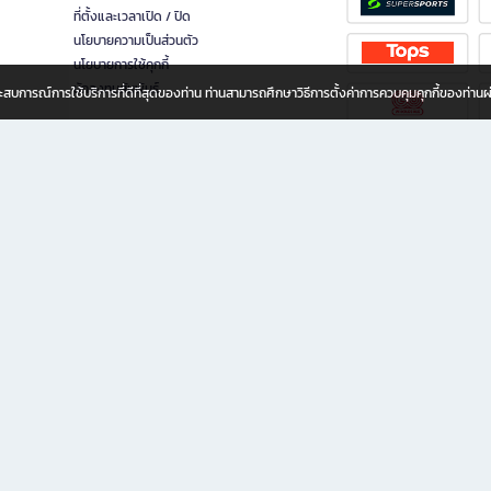
ที่ตั้งและเวลาเปิด / ปิด
นโยบายความเป็นส่วนตัว
นโยบายการใช้คุกกี้
นักลงทุนสัมพันธ์
อประสบการณ์การใช้บริการที่ดีที่สุดของท่าน ท่านสามารถศึกษาวิธีการตั้งค่าการควบคุมคุกกี้ของท่าน
ทุกวัย
ขียน ให้คุณรู้สึกเหมือนมีร้านหนังสือใกล้ฉันอยู่ในมือ ช้อปง่าย ไม่ต้องออกจากบ้าน เพราะ b2
 ชั่วโมง พร้อมโปรโมชั่นและสิทธิพิเศษมากมาย