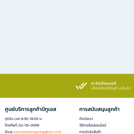
การันตีของแท้
เลือกช้อปได้อย่างมั่นใจ​
ศูนย์บริการลูกค้าบีทูเอส
การสนับสนุนลูกค้า
ทุกวัน เวลา 8.30-18.00 น.
ติดต่อเรา
โทรศัพท์: 02-115-0999
วิธีการช้อปออนไลน์
อีเมล:
b2sonlineshopping@b2s.co.th
การจัดส่งสินค้า