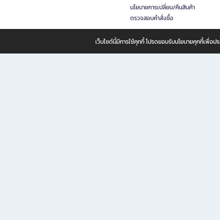
นโยบายการเปลี่ยน/คืนสินค้า
ตรวจสอบคำสั่งซื้อ
เว็บไซต์นี้มีการใช้คุกกี้ โปรดยอมรับนโยบายคุกกี้เพื่
B2S ธุรกิจในเครือ เซ็นทรัล รีเทล คอร์ปอเรชั่น จำกัด (มหาชน)
B2S Online แหล่งรวมหนังสือ เครื่องเขียน และแรงบันดาลใจสำหรับ
B2S Online คือร้านหนังสือและเครื่องเขียนออนไลน์ที่ครบครัน ตอบโจทย์คนรักการอ่านและงานเ
ทำไม B2S Online คือแหล่งช้อปปิ้งที่คุณไม่ควรพลาด
ไม่ว่าคุณจะเป็นนักเรียน นักศึกษา คนทำงาน B2S พร้อมให้คุณเลือกสินค้าคุณภาพได้ตลอด 24