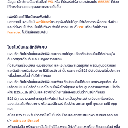
ข้อมูล, เอ็กซ์เทอนัลฮาร์ดดิสก์
WD
, หรือ คีย์บอร์ดไร้สายเมาส์คอมโบ
GEEZER
ที่ช่วย
ให้การทำงานของคุณสะดวกสบายยิ่งขึ้น
เฟอร์นิเจอร์ดีไซน์ครบฟังก์ชั่น
นอกจากนี้ B2S ยังมี
เฟอร์นิเจอร์
ครบทุกฟังก์ชันให้คุณได้เลือกสรรเพื่อตกแต่งบ้าน
และที่ทำงาน ไม่ว่าจะเป็นโต๊ะทำงานพับได้ จากแบรนด์
ONE
หรือ เก้าอี้ทำงาน
Furradec
ก็มีให้เลือกครบครัน
โปรโมชั่นและสิทธิพิเศษ
B2S จัดเต็มโปรโมชั่นและสิทธิพิเศษมากมายให้คุณเลือกช้อปออนไลน์ได้อย่างจุใจ
อัปเดตทุกเดือนกับแคมเปญลดราคาแรง
ทั้งสินค้าเครื่องเขียน หนังสือขายดี และไอเทมไลฟ์สไตล์สุดชิค พร้อมคูปองส่วนลด
และดีลพิเศษเมื่อช้อปผ่าน B2S.co.th เท่านั้น นอกจากนี้ B2S ยังใจดีส่งฟรีทั่วประเทศ
*เมื่อสั่งครบขั้นต่ำที่บริษัทกำหนด
B2S จัดเต็มโปรโมชั่นและสิทธิพิเศษเพียบ ช้อปออนไลน์ได้เลย! ลดแรงทุกเดือน ทั้ง
เครื่องเขียน หนังสือดัง ของไอเทมไลฟ์สไตล์สุดชิค พร้อมคูปองส่วนลดพิเศษเมื่อซื้อ
ผ่าน B2S.co.th เท่านั้น และส่งฟรีทั่วไทย *เมื่อสั่งครบขั้นต่ำที่บริษัทกำหนด
B2S มีทุกอย่างตอบโจทย์ทุกไลฟ์สไตล์ ไม่ว่าจะเป็นอุปกรณ์อ่านเขียน เครื่องเขียน
ของเล่นเสริมพัฒนาการ หรือเฟอร์นิเจอร์ ช้อปง่าย สะดวก ทุกที่ ทุกเวลา แค่มี App
B2S
สมัคร B2S Club รับข่าวสารโปรโมชั่นก่อนใคร และสิทธิพิเศษเฉพาะสมาชิก! คลิกเลย
สมัครสมาชิกเลย!
👉
#ร้านหนังสือ #ร้านขายหนังสือ ใกล้ฉัน #กระเป๋าใส่ดินสอ #เครื่องเขียนออนไลน์ #ซื้อ