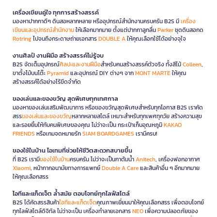
เครื่องเขียนคู่ใจ ทุกการสร้างสรรค์
มองหาปากกาดีๆ ดินสอหลากหลาย หรืออุปกรณ์สำนักงานครบครัน B2S มี
เครื่อง
เขียนและอุปกรณ์สำนักงาน
ให้เลือกมากมาย ตั้งแต่ปากกาลูกลื่น
Parker
ชุดดินสอกด
Rotring
ไปจนถึงกระดาษถ่ายเอกสาร
DOUBLE A
ให้คุณเลือกใช้ได้อย่างจุใจ
งานศิลป์ งานฝีมือ สร้างสรรค์ไม่รู้จบ
B2S จัดเต็มอุปกรณ์
ศิลปะและงานฝีมือ
สำหรับคนสร้างสรรค์ตัวจริง ทั้งสีไม้
Colleen
,
ขาตั้งไม้บนโต๊ะ
Pyramid
และอุปกรณ์ DIY ต่างๆ จาก
MONT MARTE
ให้คุณ
สร้างสรรค์ได้อย่างไร้ขีดจำกัด
ของเล่นและของขวัญ สุดพิเศษทุกเทศกาล
มองหาของเล่นเสริมพัฒนาการ หรือของขวัญสุดพิเศษสำหรับทุกโอกาส B2S เราคัด
สรร
ของเล่นและของขวัญ
หลากหลายสไตล์ เหมาะสำหรับทุกเพศทุกวัย สร้างความสุข
และรอยยิ้มให้กับคนพิเศษของคุณ ไม่ว่าจะเป็น กระเป๋าเก็บอุณหภูมิ
KAKAO
FRIENDS
หรือเกมจดหมายรัก
SIAM BOARDGAMES
เรามีครบ!
ของใช้ในบ้าน ไอเทมที่ช่วยให้ชีวิตสะดวกสบายขึ้น
ที่ B2S เรามี
ของใช้ในบ้าน
ครบครัน ไม่ว่าจะเป็นกาต้มน้ำ
Anitech
, เครื่องฟอกอากาศ
Xiaomi
, หน้ากากอนามัยทางการแพทย์
Double A Care
และสินค้าอื่น ๆ อีกมากมาย
ให้คุณเลือกสรร
ไอทีและแก็ดเจ็ต ล้ำสมัย ตอบโจทย์ทุกไลฟ์สไตล์
B2S ได้คัดสรรสินค้า
ไอทีและแก็ดเจ็ต
คุณภาพเยี่ยมมาให้คุณเลือกสรร เพื่อตอบโจทย์
ทุกไลฟ์สไตล์ดิจิทัล ไม่ว่าจะเป็น เครื่องทำลายเอกสาร
NEO
เพื่อความปลอดภัยของ