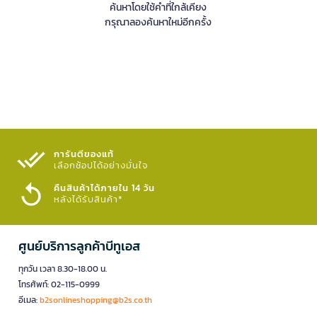
ค้นหาโดยใช้คำที่ใกล้เคียง
กรุณาลองค้นหาใหม่อีกครั้ง
การันตีของแท้
เลือกช้อปได้อย่างมั่นใจ​
คืนสินค้าได้ภายใน 14 วัน
หลังได้รับสินค้า*
ศูนย์บริการลูกค้าบีทูเอส
ทุกวัน เวลา 8.30-18.00 น.
โทรศัพท์: 02-115-0999
อีเมล:
b2sonlineshopping@b2s.co.th