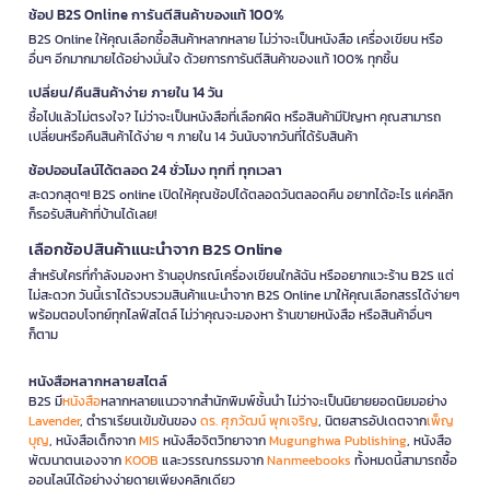
ช้อป B2S Online การันตีสินค้าของแท้ 100%
B2S Online ให้คุณเลือกซื้อสินค้าหลากหลาย ไม่ว่าจะเป็นหนังสือ เครื่องเขียน หรือ
อื่นๆ อีกมากมายได้อย่างมั่นใจ ด้วยการการันตีสินค้าของแท้ 100% ทุกชิ้น
เปลี่ยน/คืนสินค้าง่าย ภายใน 14 วัน
ซื้อไปแล้วไม่ตรงใจ? ไม่ว่าจะเป็นหนังสือที่เลือกผิด หรือสินค้ามีปัญหา คุณสามารถ
เปลี่ยนหรือคืนสินค้าได้ง่าย ๆ ภายใน 14 วันนับจากวันที่ได้รับสินค้า
ช้อปออนไลน์ได้ตลอด 24 ชั่วโมง ทุกที่ ทุกเวลา
สะดวกสุดๆ! B2S online เปิดให้คุณช้อปได้ตลอดวันตลอดคืน อยากได้อะไร แค่คลิก
ก็รอรับสินค้าที่บ้านได้เลย!
เลือกช้อปสินค้าแนะนำจาก B2S Online
สำหรับใครที่กำลังมองหา ร้านอุปกรณ์เครื่องเขียนใกล้ฉัน หรืออยากแวะร้าน B2S แต่
ไม่สะดวก วันนี้เราได้รวบรวมสินค้าแนะนำจาก B2S Online มาให้คุณเลือกสรรได้ง่ายๆ
พร้อมตอบโจทย์ทุกไลฟ์สไตล์ ไม่ว่าคุณจะมองหา ร้านขายหนังสือ หรือสินค้าอื่นๆ
ก็ตาม
หนังสือหลากหลายสไตล์
B2S มี
หนังสือ
หลากหลายแนวจากสำนักพิมพ์ชั้นนำ ไม่ว่าจะเป็นนิยายยอดนิยมอย่าง
Lavender
, ตำราเรียนเข้มข้นของ
ดร. ศุภวัฒน์ พุกเจริญ
, นิตยสารอัปเดตจาก
เพ็ญ
บุญ
, หนังสือเด็กจาก
MIS
หนังสือจิตวิทยาจาก
Mugunghwa Publishing
, หนังสือ
พัฒนาตนเองจาก
KOOB
และวรรณกรรมจาก
Nanmeebooks
ทั้งหมดนี้สามารถซื้อ
ออนไลน์ได้อย่างง่ายดายเพียงคลิกเดียว