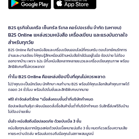
B2S ธุรกิจในเครือ เซ็นทรัล รีเทล คอร์ปอเรชั่น จำกัด (มหาชน)
B2S Online แหล่งรวมหนังสือ เครื่องเขียน และแรงบันดาลใจ
สำหรับทุกวัย
B2S Online คือร้านหนังสือและเครื่องเขียนออนไลน์ที่ครบครัน ตอบโจทย์คนรักการ
อ่านและงานเขียน ให้คุณรู้สึกเหมือนมีร้านหนังสือใกล้ฉันอยู่ในมือ ช้อปง่าย ไม่ต้อง
ออกจากบ้าน เพราะ b2s มีทั้งหนังสือหลากหลายแนวและเครื่องเขียนคุณภาพ พร้อม
สิทธิพิเศษที่ไม่ควรพลาด!
ทำไม B2S Online คือแหล่งช้อปปิ้งที่คุณไม่ควรพลาด
ไม่ว่าคุณจะเป็นนักเรียน นักศึกษา คนทำงาน B2S พร้อมให้คุณเลือกสินค้าคุณภาพได้
ตลอด 24 ชั่วโมง พร้อมโปรโมชั่นและสิทธิพิเศษมากมาย
ฟรี! ค่าจัดส่งทั่วไทย *เมื่อสั่งครบขั้นต่ำที่บริษัทกำหนด
ช้อปเพลินเกินคุ้ม! เพียงมียอดสั่งซื้อสินค้าขั้นต่ำที่บริษัทกำหนด รับสิทธิ์ส่งฟรีถึงบ้าน
ไม่ต้องจ่ายเพิ่ม
มั่นใจ หนังสือถึงมือปลอดภัย ด้วยบับเบิ้ล 3 ชั้น
หนังสือทุกเล่มจากบีทูเอสห่อด้วยบับเบิ้ลหนาแน่นถึง 3 ชั้น หมดกังวลเรื่องความเสีย
หายระหว่างจัดส่ง พร้อมส่งตรงถึงมือคุณในสภาพสมบูรณ์