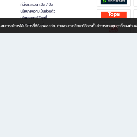
ที่ตั้งและเวลาเปิด / ปิด
นโยบายความเป็นส่วนตัว
นโยบายการใช้คุกกี้
นักลงทุนสัมพันธ์
อประสบการณ์การใช้บริการที่ดีที่สุดของท่าน ท่านสามารถศึกษาวิธีการตั้งค่าการควบคุมคุกกี้ของท่าน
ทุกวัย
ขียน ให้คุณรู้สึกเหมือนมีร้านหนังสือใกล้ฉันอยู่ในมือ ช้อปง่าย ไม่ต้องออกจากบ้าน เพราะ b2
 ชั่วโมง พร้อมโปรโมชั่นและสิทธิพิเศษมากมาย