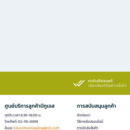
การันตีของแท้
เลือกช้อปได้อย่างมั่นใจ​
ศูนย์บริการลูกค้าบีทูเอส
การสนับสนุนลูกค้า
ทุกวัน เวลา 8.30-18.00 น.
ติดต่อเรา
โทรศัพท์: 02-115-0999
วิธีการช้อปออนไลน์
อีเมล:
b2sonlineshopping@b2s.co.th
การจัดส่งสินค้า