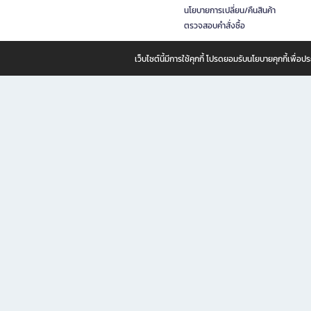
นโยบายการเปลี่ยน/คืนสินค้า
ตรวจสอบคำสั่งซื้อ
เว็บไซต์นี้มีการใช้คุกกี้ โปรดยอมรับนโยบายคุกกี้เพื่
B2S ธุรกิจในเครือ เซ็นทรัล รีเทล คอร์ปอเรชั่น จำกัด (มหาชน)
B2S Online แหล่งรวมหนังสือ เครื่องเขียน และแรงบันดาลใจสำหรับ
B2S Online คือร้านหนังสือและเครื่องเขียนออนไลน์ที่ครบครัน ตอบโจทย์คนรักการอ่านและงานเ
ทำไม B2S Online คือแหล่งช้อปปิ้งที่คุณไม่ควรพลาด
ไม่ว่าคุณจะเป็นนักเรียน นักศึกษา คนทำงาน B2S พร้อมให้คุณเลือกสินค้าคุณภาพได้ตลอด 24