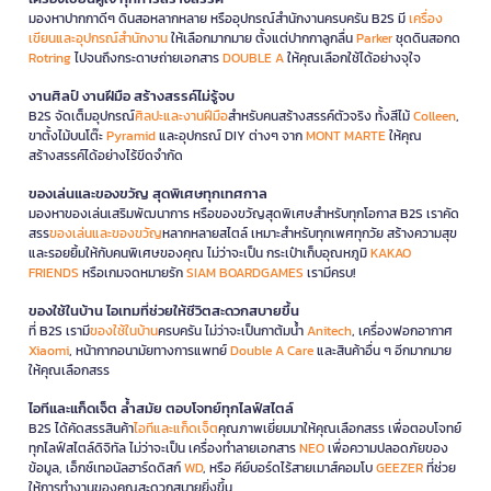
มองหาปากกาดีๆ ดินสอหลากหลาย หรืออุปกรณ์สำนักงานครบครัน B2S มี
เครื่อง
เขียนและอุปกรณ์สำนักงาน
ให้เลือกมากมาย ตั้งแต่ปากกาลูกลื่น
Parker
ชุดดินสอกด
Rotring
ไปจนถึงกระดาษถ่ายเอกสาร
DOUBLE A
ให้คุณเลือกใช้ได้อย่างจุใจ
งานศิลป์ งานฝีมือ สร้างสรรค์ไม่รู้จบ
B2S จัดเต็มอุปกรณ์
ศิลปะและงานฝีมือ
สำหรับคนสร้างสรรค์ตัวจริง ทั้งสีไม้
Colleen
,
ขาตั้งไม้บนโต๊ะ
Pyramid
และอุปกรณ์ DIY ต่างๆ จาก
MONT MARTE
ให้คุณ
สร้างสรรค์ได้อย่างไร้ขีดจำกัด
ของเล่นและของขวัญ สุดพิเศษทุกเทศกาล
มองหาของเล่นเสริมพัฒนาการ หรือของขวัญสุดพิเศษสำหรับทุกโอกาส B2S เราคัด
สรร
ของเล่นและของขวัญ
หลากหลายสไตล์ เหมาะสำหรับทุกเพศทุกวัย สร้างความสุข
และรอยยิ้มให้กับคนพิเศษของคุณ ไม่ว่าจะเป็น กระเป๋าเก็บอุณหภูมิ
KAKAO
FRIENDS
หรือเกมจดหมายรัก
SIAM BOARDGAMES
เรามีครบ!
ของใช้ในบ้าน ไอเทมที่ช่วยให้ชีวิตสะดวกสบายขึ้น
ที่ B2S เรามี
ของใช้ในบ้าน
ครบครัน ไม่ว่าจะเป็นกาต้มน้ำ
Anitech
, เครื่องฟอกอากาศ
Xiaomi
, หน้ากากอนามัยทางการแพทย์
Double A Care
และสินค้าอื่น ๆ อีกมากมาย
ให้คุณเลือกสรร
ไอทีและแก็ดเจ็ต ล้ำสมัย ตอบโจทย์ทุกไลฟ์สไตล์
B2S ได้คัดสรรสินค้า
ไอทีและแก็ดเจ็ต
คุณภาพเยี่ยมมาให้คุณเลือกสรร เพื่อตอบโจทย์
ทุกไลฟ์สไตล์ดิจิทัล ไม่ว่าจะเป็น เครื่องทำลายเอกสาร
NEO
เพื่อความปลอดภัยของ
ข้อมูล, เอ็กซ์เทอนัลฮาร์ดดิสก์
WD
, หรือ คีย์บอร์ดไร้สายเมาส์คอมโบ
GEEZER
ที่ช่วย
ให้การทำงานของคุณสะดวกสบายยิ่งขึ้น