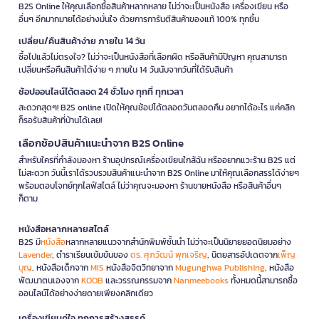
B2S Online ให้คุณเลือกซื้อสินค้าหลากหลาย ไม่ว่าจะเป็นหนังสือ เครื่องเขียน หรือ
อื่นๆ อีกมากมายได้อย่างมั่นใจ ด้วยการการันตีสินค้าของแท้ 100% ทุกชิ้น
เปลี่ยน/คืนสินค้าง่าย ภายใน 14 วัน
ซื้อไปแล้วไม่ตรงใจ? ไม่ว่าจะเป็นหนังสือที่เลือกผิด หรือสินค้ามีปัญหา คุณสามารถ
เปลี่ยนหรือคืนสินค้าได้ง่าย ๆ ภายใน 14 วันนับจากวันที่ได้รับสินค้า
ช้อปออนไลน์ได้ตลอด 24 ชั่วโมง ทุกที่ ทุกเวลา
สะดวกสุดๆ! B2S online เปิดให้คุณช้อปได้ตลอดวันตลอดคืน อยากได้อะไร แค่คลิก
ก็รอรับสินค้าที่บ้านได้เลย!
เลือกช้อปสินค้าแนะนำจาก B2S Online
สำหรับใครที่กำลังมองหา ร้านอุปกรณ์เครื่องเขียนใกล้ฉัน หรืออยากแวะร้าน B2S แต่
ไม่สะดวก วันนี้เราได้รวบรวมสินค้าแนะนำจาก B2S Online มาให้คุณเลือกสรรได้ง่ายๆ
พร้อมตอบโจทย์ทุกไลฟ์สไตล์ ไม่ว่าคุณจะมองหา ร้านขายหนังสือ หรือสินค้าอื่นๆ
ก็ตาม
หนังสือหลากหลายสไตล์
B2S มี
หนังสือ
หลากหลายแนวจากสำนักพิมพ์ชั้นนำ ไม่ว่าจะเป็นนิยายยอดนิยมอย่าง
Lavender
, ตำราเรียนเข้มข้นของ
ดร. ศุภวัฒน์ พุกเจริญ
, นิตยสารอัปเดตจาก
เพ็ญ
บุญ
, หนังสือเด็กจาก
MIS
หนังสือจิตวิทยาจาก
Mugunghwa Publishing
, หนังสือ
พัฒนาตนเองจาก
KOOB
และวรรณกรรมจาก
Nanmeebooks
ทั้งหมดนี้สามารถซื้อ
ออนไลน์ได้อย่างง่ายดายเพียงคลิกเดียว
เครื่องเขียนคู่ใจ ทุกการสร้างสรรค์