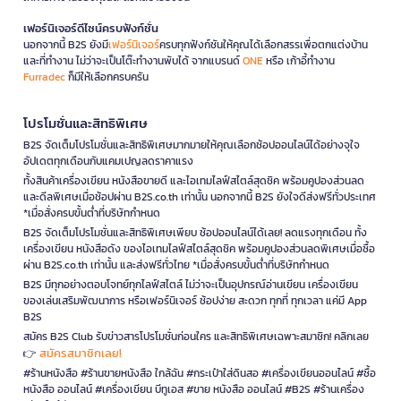
เฟอร์นิเจอร์ดีไซน์ครบฟังก์ชั่น
นอกจากนี้ B2S ยังมี
เฟอร์นิเจอร์
ครบทุกฟังก์ชันให้คุณได้เลือกสรรเพื่อตกแต่งบ้าน
และที่ทำงาน ไม่ว่าจะเป็นโต๊ะทำงานพับได้ จากแบรนด์
ONE
หรือ เก้าอี้ทำงาน
Furradec
ก็มีให้เลือกครบครัน
โปรโมชั่นและสิทธิพิเศษ
B2S จัดเต็มโปรโมชั่นและสิทธิพิเศษมากมายให้คุณเลือกช้อปออนไลน์ได้อย่างจุใจ
อัปเดตทุกเดือนกับแคมเปญลดราคาแรง
ทั้งสินค้าเครื่องเขียน หนังสือขายดี และไอเทมไลฟ์สไตล์สุดชิค พร้อมคูปองส่วนลด
และดีลพิเศษเมื่อช้อปผ่าน B2S.co.th เท่านั้น นอกจากนี้ B2S ยังใจดีส่งฟรีทั่วประเทศ
*เมื่อสั่งครบขั้นต่ำที่บริษัทกำหนด
B2S จัดเต็มโปรโมชั่นและสิทธิพิเศษเพียบ ช้อปออนไลน์ได้เลย! ลดแรงทุกเดือน ทั้ง
เครื่องเขียน หนังสือดัง ของไอเทมไลฟ์สไตล์สุดชิค พร้อมคูปองส่วนลดพิเศษเมื่อซื้อ
ผ่าน B2S.co.th เท่านั้น และส่งฟรีทั่วไทย *เมื่อสั่งครบขั้นต่ำที่บริษัทกำหนด
B2S มีทุกอย่างตอบโจทย์ทุกไลฟ์สไตล์ ไม่ว่าจะเป็นอุปกรณ์อ่านเขียน เครื่องเขียน
ของเล่นเสริมพัฒนาการ หรือเฟอร์นิเจอร์ ช้อปง่าย สะดวก ทุกที่ ทุกเวลา แค่มี App
B2S
สมัคร B2S Club รับข่าวสารโปรโมชั่นก่อนใคร และสิทธิพิเศษเฉพาะสมาชิก! คลิกเลย
สมัครสมาชิกเลย!
👉
#ร้านหนังสือ #ร้านขายหนังสือ ใกล้ฉัน #กระเป๋าใส่ดินสอ #เครื่องเขียนออนไลน์ #ซื้อ
หนังสือ ออนไลน์ #เครื่องเขียน บีทูเอส #ขาย หนังสือ ออนไลน์ #B2S #ร้านเครื่อง