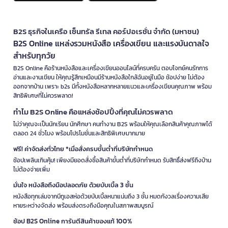
B2S ธุรกิจในเครือ เซ็นทรัล รีเทล คอร์ปอเรชั่น จำกัด (มหาชน)
B2S Online แหล่งรวมหนังสือ เครื่องเขียน และแรงบันดาลใจ
สำหรับทุกวัย
B2S Online คือร้านหนังสือและเครื่องเขียนออนไลน์ที่ครบครัน ตอบโจทย์คนรักการ
อ่านและงานเขียน ให้คุณรู้สึกเหมือนมีร้านหนังสือใกล้ฉันอยู่ในมือ ช้อปง่าย ไม่ต้อง
ออกจากบ้าน เพราะ b2s มีทั้งหนังสือหลากหลายแนวและเครื่องเขียนคุณภาพ พร้อม
สิทธิพิเศษที่ไม่ควรพลาด!
ทำไม B2S Online คือแหล่งช้อปปิ้งที่คุณไม่ควรพลาด
ไม่ว่าคุณจะเป็นนักเรียน นักศึกษา คนทำงาน B2S พร้อมให้คุณเลือกสินค้าคุณภาพได้
ตลอด 24 ชั่วโมง พร้อมโปรโมชั่นและสิทธิพิเศษมากมาย
ฟรี! ค่าจัดส่งทั่วไทย *เมื่อสั่งครบขั้นต่ำที่บริษัทกำหนด
ช้อปเพลินเกินคุ้ม! เพียงมียอดสั่งซื้อสินค้าขั้นต่ำที่บริษัทกำหนด รับสิทธิ์ส่งฟรีถึงบ้าน
ไม่ต้องจ่ายเพิ่ม
มั่นใจ หนังสือถึงมือปลอดภัย ด้วยบับเบิ้ล 3 ชั้น
หนังสือทุกเล่มจากบีทูเอสห่อด้วยบับเบิ้ลหนาแน่นถึง 3 ชั้น หมดกังวลเรื่องความเสีย
หายระหว่างจัดส่ง พร้อมส่งตรงถึงมือคุณในสภาพสมบูรณ์
ช้อป B2S Online การันตีสินค้าของแท้ 100%