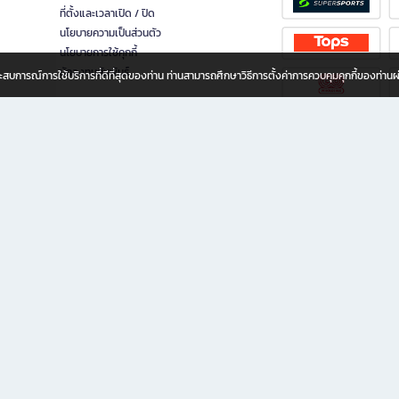
ที่ตั้งและเวลาเปิด / ปิด
นโยบายความเป็นส่วนตัว
นโยบายการใช้คุกกี้
นักลงทุนสัมพันธ์
อประสบการณ์การใช้บริการที่ดีที่สุดของท่าน ท่านสามารถศึกษาวิธีการตั้งค่าการควบคุมคุกกี้ของท่าน
ทุกวัย
ขียน ให้คุณรู้สึกเหมือนมีร้านหนังสือใกล้ฉันอยู่ในมือ ช้อปง่าย ไม่ต้องออกจากบ้าน เพราะ b2
 ชั่วโมง พร้อมโปรโมชั่นและสิทธิพิเศษมากมาย