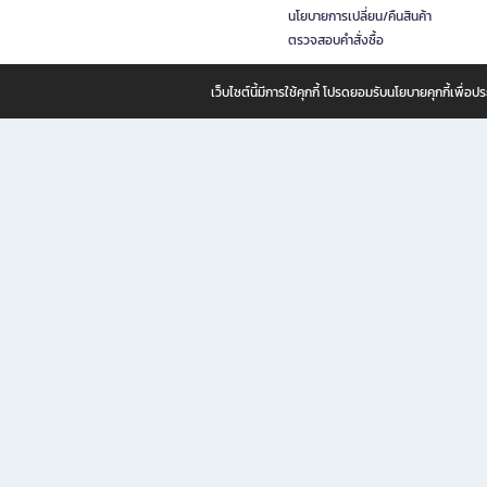
นโยบายการเปลี่ยน/คืนสินค้า
ตรวจสอบคำสั่งซื้อ
เว็บไซต์นี้มีการใช้คุกกี้ โปรดยอมรับนโยบายคุกกี้เพื่
B2S ธุรกิจในเครือ เซ็นทรัล รีเทล คอร์ปอเรชั่น จำกัด (มหาชน)
B2S Online แหล่งรวมหนังสือ เครื่องเขียน และแรงบันดาลใจสำหรับ
B2S Online คือร้านหนังสือและเครื่องเขียนออนไลน์ที่ครบครัน ตอบโจทย์คนรักการอ่านและงานเ
ทำไม B2S Online คือแหล่งช้อปปิ้งที่คุณไม่ควรพลาด
ไม่ว่าคุณจะเป็นนักเรียน นักศึกษา คนทำงาน B2S พร้อมให้คุณเลือกสินค้าคุณภาพได้ตลอด 24