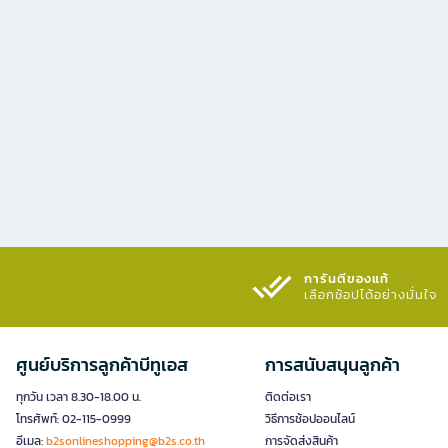
การันตีของแท้
เลือกช้อปได้อย่างมั่นใจ​
ศูนย์บริการลูกค้าบีทูเอส
การสนับสนุนลูกค้า
ทุกวัน เวลา 8.30-18.00 น.
ติดต่อเรา
โทรศัพท์: 02-115-0999
วิธีการช้อปออนไลน์
อีเมล:
b2sonlineshopping@b2s.co.th
การจัดส่งสินค้า