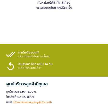
ค้นหาโดยใช้คำที่ใกล้เคียง
กรุณาลองค้นหาใหม่อีกครั้ง
การันตีของแท้
เลือกช้อปได้อย่างมั่นใจ​
คืนสินค้าได้ภายใน 14 วัน
หลังได้รับสินค้า*
ศูนย์บริการลูกค้าบีทูเอส
ทุกวัน เวลา 8.30-18.00 น.
โทรศัพท์: 02-115-0999
อีเมล:
b2sonlineshopping@b2s.co.th