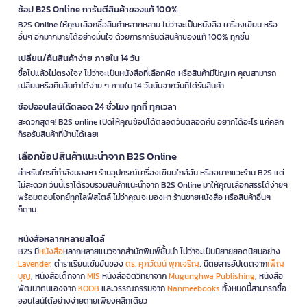
ช้อป B2S Online การันตีสินค้าของแท้ 100%
B2S Online ให้คุณเลือกซื้อสินค้าหลากหลาย ไม่ว่าจะเป็นหนังสือ เครื่องเขียน หรือ
อื่นๆ อีกมากมายได้อย่างมั่นใจ ด้วยการการันตีสินค้าของแท้ 100% ทุกชิ้น
เปลี่ยน/คืนสินค้าง่าย ภายใน 14 วัน
ซื้อไปแล้วไม่ตรงใจ? ไม่ว่าจะเป็นหนังสือที่เลือกผิด หรือสินค้ามีปัญหา คุณสามารถ
เปลี่ยนหรือคืนสินค้าได้ง่าย ๆ ภายใน 14 วันนับจากวันที่ได้รับสินค้า
ช้อปออนไลน์ได้ตลอด 24 ชั่วโมง ทุกที่ ทุกเวลา
สะดวกสุดๆ! B2S online เปิดให้คุณช้อปได้ตลอดวันตลอดคืน อยากได้อะไร แค่คลิก
ก็รอรับสินค้าที่บ้านได้เลย!
เลือกช้อปสินค้าแนะนำจาก B2S Online
สำหรับใครที่กำลังมองหา ร้านอุปกรณ์เครื่องเขียนใกล้ฉัน หรืออยากแวะร้าน B2S แต่
ไม่สะดวก วันนี้เราได้รวบรวมสินค้าแนะนำจาก B2S Online มาให้คุณเลือกสรรได้ง่ายๆ
พร้อมตอบโจทย์ทุกไลฟ์สไตล์ ไม่ว่าคุณจะมองหา ร้านขายหนังสือ หรือสินค้าอื่นๆ
ก็ตาม
หนังสือหลากหลายสไตล์
B2S มี
หนังสือ
หลากหลายแนวจากสำนักพิมพ์ชั้นนำ ไม่ว่าจะเป็นนิยายยอดนิยมอย่าง
Lavender
, ตำราเรียนเข้มข้นของ
ดร. ศุภวัฒน์ พุกเจริญ
, นิตยสารอัปเดตจาก
เพ็ญ
บุญ
, หนังสือเด็กจาก
MIS
หนังสือจิตวิทยาจาก
Mugunghwa Publishing
, หนังสือ
พัฒนาตนเองจาก
KOOB
และวรรณกรรมจาก
Nanmeebooks
ทั้งหมดนี้สามารถซื้อ
ออนไลน์ได้อย่างง่ายดายเพียงคลิกเดียว