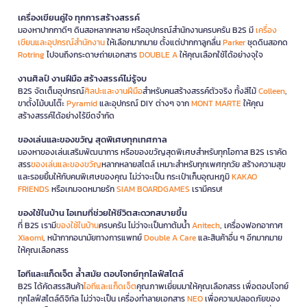
เครื่องเขียนคู่ใจ ทุกการสร้างสรรค์
มองหาปากกาดีๆ ดินสอหลากหลาย หรืออุปกรณ์สำนักงานครบครัน B2S มี
เครื่อง
เขียนและอุปกรณ์สำนักงาน
ให้เลือกมากมาย ตั้งแต่ปากกาลูกลื่น
Parker
ชุดดินสอกด
Rotring
ไปจนถึงกระดาษถ่ายเอกสาร
DOUBLE A
ให้คุณเลือกใช้ได้อย่างจุใจ
งานศิลป์ งานฝีมือ สร้างสรรค์ไม่รู้จบ
B2S จัดเต็มอุปกรณ์
ศิลปะและงานฝีมือ
สำหรับคนสร้างสรรค์ตัวจริง ทั้งสีไม้
Colleen
,
ขาตั้งไม้บนโต๊ะ
Pyramid
และอุปกรณ์ DIY ต่างๆ จาก
MONT MARTE
ให้คุณ
สร้างสรรค์ได้อย่างไร้ขีดจำกัด
ของเล่นและของขวัญ สุดพิเศษทุกเทศกาล
มองหาของเล่นเสริมพัฒนาการ หรือของขวัญสุดพิเศษสำหรับทุกโอกาส B2S เราคัด
สรร
ของเล่นและของขวัญ
หลากหลายสไตล์ เหมาะสำหรับทุกเพศทุกวัย สร้างความสุข
และรอยยิ้มให้กับคนพิเศษของคุณ ไม่ว่าจะเป็น กระเป๋าเก็บอุณหภูมิ
KAKAO
FRIENDS
หรือเกมจดหมายรัก
SIAM BOARDGAMES
เรามีครบ!
ของใช้ในบ้าน ไอเทมที่ช่วยให้ชีวิตสะดวกสบายขึ้น
ที่ B2S เรามี
ของใช้ในบ้าน
ครบครัน ไม่ว่าจะเป็นกาต้มน้ำ
Anitech
, เครื่องฟอกอากาศ
Xiaomi
, หน้ากากอนามัยทางการแพทย์
Double A Care
และสินค้าอื่น ๆ อีกมากมาย
ให้คุณเลือกสรร
ไอทีและแก็ดเจ็ต ล้ำสมัย ตอบโจทย์ทุกไลฟ์สไตล์
B2S ได้คัดสรรสินค้า
ไอทีและแก็ดเจ็ต
คุณภาพเยี่ยมมาให้คุณเลือกสรร เพื่อตอบโจทย์
ทุกไลฟ์สไตล์ดิจิทัล ไม่ว่าจะเป็น เครื่องทำลายเอกสาร
NEO
เพื่อความปลอดภัยของ