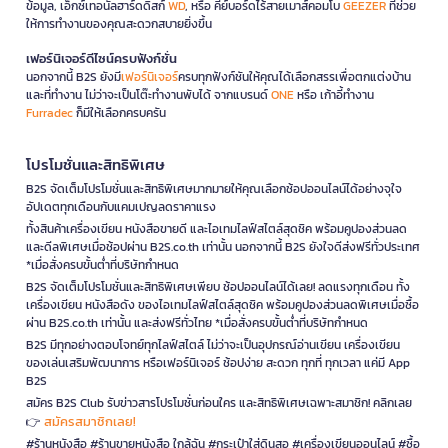
ข้อมูล, เอ็กซ์เทอนัลฮาร์ดดิสก์
WD
, หรือ คีย์บอร์ดไร้สายเมาส์คอมโบ
GEEZER
ที่ช่วย
ให้การทำงานของคุณสะดวกสบายยิ่งขึ้น
เฟอร์นิเจอร์ดีไซน์ครบฟังก์ชั่น
นอกจากนี้ B2S ยังมี
เฟอร์นิเจอร์
ครบทุกฟังก์ชันให้คุณได้เลือกสรรเพื่อตกแต่งบ้าน
และที่ทำงาน ไม่ว่าจะเป็นโต๊ะทำงานพับได้ จากแบรนด์
ONE
หรือ เก้าอี้ทำงาน
Furradec
ก็มีให้เลือกครบครัน
โปรโมชั่นและสิทธิพิเศษ
B2S จัดเต็มโปรโมชั่นและสิทธิพิเศษมากมายให้คุณเลือกช้อปออนไลน์ได้อย่างจุใจ
อัปเดตทุกเดือนกับแคมเปญลดราคาแรง
ทั้งสินค้าเครื่องเขียน หนังสือขายดี และไอเทมไลฟ์สไตล์สุดชิค พร้อมคูปองส่วนลด
และดีลพิเศษเมื่อช้อปผ่าน B2S.co.th เท่านั้น นอกจากนี้ B2S ยังใจดีส่งฟรีทั่วประเทศ
*เมื่อสั่งครบขั้นต่ำที่บริษัทกำหนด
B2S จัดเต็มโปรโมชั่นและสิทธิพิเศษเพียบ ช้อปออนไลน์ได้เลย! ลดแรงทุกเดือน ทั้ง
เครื่องเขียน หนังสือดัง ของไอเทมไลฟ์สไตล์สุดชิค พร้อมคูปองส่วนลดพิเศษเมื่อซื้อ
ผ่าน B2S.co.th เท่านั้น และส่งฟรีทั่วไทย *เมื่อสั่งครบขั้นต่ำที่บริษัทกำหนด
B2S มีทุกอย่างตอบโจทย์ทุกไลฟ์สไตล์ ไม่ว่าจะเป็นอุปกรณ์อ่านเขียน เครื่องเขียน
ของเล่นเสริมพัฒนาการ หรือเฟอร์นิเจอร์ ช้อปง่าย สะดวก ทุกที่ ทุกเวลา แค่มี App
B2S
สมัคร B2S Club รับข่าวสารโปรโมชั่นก่อนใคร และสิทธิพิเศษเฉพาะสมาชิก! คลิกเลย
สมัครสมาชิกเลย!
👉
#ร้านหนังสือ #ร้านขายหนังสือ ใกล้ฉัน #กระเป๋าใส่ดินสอ #เครื่องเขียนออนไลน์ #ซื้อ