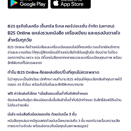
B2S ธุรกิจในเครือ เซ็นทรัล รีเทล คอร์ปอเรชั่น จำกัด (มหาชน)
B2S Online แหล่งรวมหนังสือ เครื่องเขียน และแรงบันดาลใจ
สำหรับทุกวัย
B2S Online คือร้านหนังสือและเครื่องเขียนออนไลน์ที่ครบครัน ตอบโจทย์คนรักการ
อ่านและงานเขียน ให้คุณรู้สึกเหมือนมีร้านหนังสือใกล้ฉันอยู่ในมือ ช้อปง่าย ไม่ต้อง
ออกจากบ้าน เพราะ b2s มีทั้งหนังสือหลากหลายแนวและเครื่องเขียนคุณภาพ พร้อม
สิทธิพิเศษที่ไม่ควรพลาด!
ทำไม B2S Online คือแหล่งช้อปปิ้งที่คุณไม่ควรพลาด
ไม่ว่าคุณจะเป็นนักเรียน นักศึกษา คนทำงาน B2S พร้อมให้คุณเลือกสินค้าคุณภาพได้
ตลอด 24 ชั่วโมง พร้อมโปรโมชั่นและสิทธิพิเศษมากมาย
ฟรี! ค่าจัดส่งทั่วไทย *เมื่อสั่งครบขั้นต่ำที่บริษัทกำหนด
ช้อปเพลินเกินคุ้ม! เพียงมียอดสั่งซื้อสินค้าขั้นต่ำที่บริษัทกำหนด รับสิทธิ์ส่งฟรีถึงบ้าน
ไม่ต้องจ่ายเพิ่ม
มั่นใจ หนังสือถึงมือปลอดภัย ด้วยบับเบิ้ล 3 ชั้น
หนังสือทุกเล่มจากบีทูเอสห่อด้วยบับเบิ้ลหนาแน่นถึง 3 ชั้น หมดกังวลเรื่องความเสีย
หายระหว่างจัดส่ง พร้อมส่งตรงถึงมือคุณในสภาพสมบูรณ์