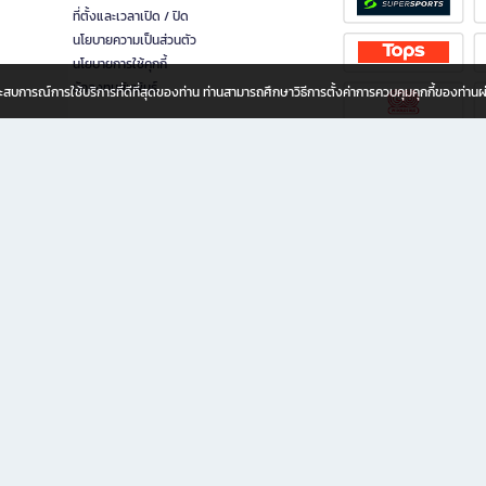
ที่ตั้งและเวลาเปิด / ปิด
นโยบายความเป็นส่วนตัว
นโยบายการใช้คุกกี้
นักลงทุนสัมพันธ์
อประสบการณ์การใช้บริการที่ดีที่สุดของท่าน ท่านสามารถศึกษาวิธีการตั้งค่าการควบคุมคุกกี้ของท่าน
ทุกวัย
ขียน ให้คุณรู้สึกเหมือนมีร้านหนังสือใกล้ฉันอยู่ในมือ ช้อปง่าย ไม่ต้องออกจากบ้าน เพราะ b2
 ชั่วโมง พร้อมโปรโมชั่นและสิทธิพิเศษมากมาย