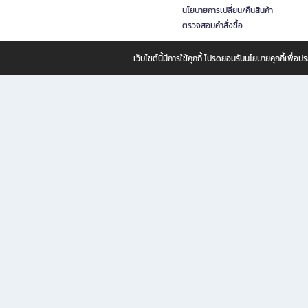
นโยบายการเปลี่ยน/คืนสินค้า
ตรวจสอบคำสั่งซื้อ
เว็บไซต์นี้มีการใช้คุกกี้ โปรดยอมรับนโยบายคุกกี้เพื่
B2S ธุรกิจในเครือ เซ็นทรัล รีเทล คอร์ปอเรชั่น จำกัด (มหาชน)
B2S Online แหล่งรวมหนังสือ เครื่องเขียน และแรงบันดาลใจสำหรับ
B2S Online คือร้านหนังสือและเครื่องเขียนออนไลน์ที่ครบครัน ตอบโจทย์คนรักการอ่านและงานเ
ทำไม B2S Online คือแหล่งช้อปปิ้งที่คุณไม่ควรพลาด
ไม่ว่าคุณจะเป็นนักเรียน นักศึกษา คนทำงาน B2S พร้อมให้คุณเลือกสินค้าคุณภาพได้ตลอด 24