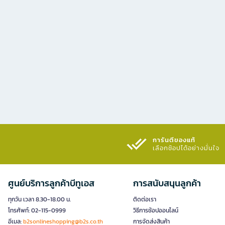
การันตีของแท้
เลือกช้อปได้อย่างมั่นใจ​
ศูนย์บริการลูกค้าบีทูเอส
การสนับสนุนลูกค้า
ทุกวัน เวลา 8.30-18.00 น.
ติดต่อเรา
โทรศัพท์: 02-115-0999
วิธีการช้อปออนไลน์
อีเมล:
b2sonlineshopping@b2s.co.th
การจัดส่งสินค้า