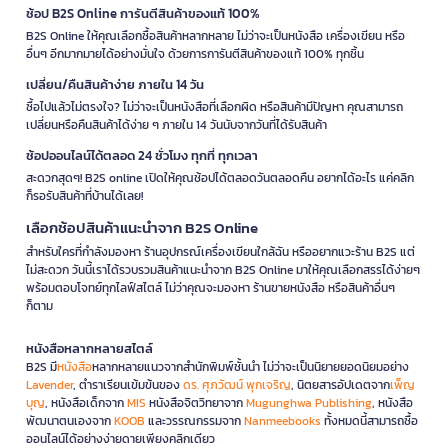
ช้อป B2S Online การันตีสินค้าของแท้ 100%
B2S Online ให้คุณเลือกซื้อสินค้าหลากหลาย ไม่ว่าจะเป็นหนังสือ เครื่องเขียน หรือ
อื่นๆ อีกมากมายได้อย่างมั่นใจ ด้วยการการันตีสินค้าของแท้ 100% ทุกชิ้น
เปลี่ยน/คืนสินค้าง่าย ภายใน 14 วัน
ซื้อไปแล้วไม่ตรงใจ? ไม่ว่าจะเป็นหนังสือที่เลือกผิด หรือสินค้ามีปัญหา คุณสามารถ
เปลี่ยนหรือคืนสินค้าได้ง่าย ๆ ภายใน 14 วันนับจากวันที่ได้รับสินค้า
ช้อปออนไลน์ได้ตลอด 24 ชั่วโมง ทุกที่ ทุกเวลา
สะดวกสุดๆ! B2S online เปิดให้คุณช้อปได้ตลอดวันตลอดคืน อยากได้อะไร แค่คลิก
ก็รอรับสินค้าที่บ้านได้เลย!
เลือกช้อปสินค้าแนะนำจาก B2S Online
สำหรับใครที่กำลังมองหา ร้านอุปกรณ์เครื่องเขียนใกล้ฉัน หรืออยากแวะร้าน B2S แต่
ไม่สะดวก วันนี้เราได้รวบรวมสินค้าแนะนำจาก B2S Online มาให้คุณเลือกสรรได้ง่ายๆ
พร้อมตอบโจทย์ทุกไลฟ์สไตล์ ไม่ว่าคุณจะมองหา ร้านขายหนังสือ หรือสินค้าอื่นๆ
ก็ตาม
หนังสือหลากหลายสไตล์
B2S มี
หนังสือ
หลากหลายแนวจากสำนักพิมพ์ชั้นนำ ไม่ว่าจะเป็นนิยายยอดนิยมอย่าง
Lavender
, ตำราเรียนเข้มข้นของ
ดร. ศุภวัฒน์ พุกเจริญ
, นิตยสารอัปเดตจาก
เพ็ญ
บุญ
, หนังสือเด็กจาก
MIS
หนังสือจิตวิทยาจาก
Mugunghwa Publishing
, หนังสือ
พัฒนาตนเองจาก
KOOB
และวรรณกรรมจาก
Nanmeebooks
ทั้งหมดนี้สามารถซื้อ
ออนไลน์ได้อย่างง่ายดายเพียงคลิกเดียว