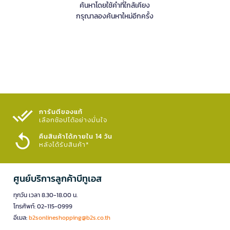
ค้นหาโดยใช้คำที่ใกล้เคียง
กรุณาลองค้นหาใหม่อีกครั้ง
การันตีของแท้
เลือกช้อปได้อย่างมั่นใจ​
คืนสินค้าได้ภายใน 14 วัน
หลังได้รับสินค้า*
ศูนย์บริการลูกค้าบีทูเอส
ทุกวัน เวลา 8.30-18.00 น.
โทรศัพท์: 02-115-0999
อีเมล:
b2sonlineshopping@b2s.co.th