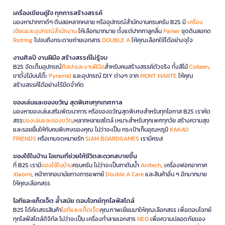
เครื่องเขียนคู่ใจ ทุกการสร้างสรรค์
มองหาปากกาดีๆ ดินสอหลากหลาย หรืออุปกรณ์สำนักงานครบครัน B2S มี
เครื่อง
เขียนและอุปกรณ์สำนักงาน
ให้เลือกมากมาย ตั้งแต่ปากกาลูกลื่น
Parker
ชุดดินสอกด
Rotring
ไปจนถึงกระดาษถ่ายเอกสาร
DOUBLE A
ให้คุณเลือกใช้ได้อย่างจุใจ
งานศิลป์ งานฝีมือ สร้างสรรค์ไม่รู้จบ
B2S จัดเต็มอุปกรณ์
ศิลปะและงานฝีมือ
สำหรับคนสร้างสรรค์ตัวจริง ทั้งสีไม้
Colleen
,
ขาตั้งไม้บนโต๊ะ
Pyramid
และอุปกรณ์ DIY ต่างๆ จาก
MONT MARTE
ให้คุณ
สร้างสรรค์ได้อย่างไร้ขีดจำกัด
ของเล่นและของขวัญ สุดพิเศษทุกเทศกาล
มองหาของเล่นเสริมพัฒนาการ หรือของขวัญสุดพิเศษสำหรับทุกโอกาส B2S เราคัด
สรร
ของเล่นและของขวัญ
หลากหลายสไตล์ เหมาะสำหรับทุกเพศทุกวัย สร้างความสุข
และรอยยิ้มให้กับคนพิเศษของคุณ ไม่ว่าจะเป็น กระเป๋าเก็บอุณหภูมิ
KAKAO
FRIENDS
หรือเกมจดหมายรัก
SIAM BOARDGAMES
เรามีครบ!
ของใช้ในบ้าน ไอเทมที่ช่วยให้ชีวิตสะดวกสบายขึ้น
ที่ B2S เรามี
ของใช้ในบ้าน
ครบครัน ไม่ว่าจะเป็นกาต้มน้ำ
Anitech
, เครื่องฟอกอากาศ
Xiaomi
, หน้ากากอนามัยทางการแพทย์
Double A Care
และสินค้าอื่น ๆ อีกมากมาย
ให้คุณเลือกสรร
ไอทีและแก็ดเจ็ต ล้ำสมัย ตอบโจทย์ทุกไลฟ์สไตล์
B2S ได้คัดสรรสินค้า
ไอทีและแก็ดเจ็ต
คุณภาพเยี่ยมมาให้คุณเลือกสรร เพื่อตอบโจทย์
ทุกไลฟ์สไตล์ดิจิทัล ไม่ว่าจะเป็น เครื่องทำลายเอกสาร
NEO
เพื่อความปลอดภัยของ