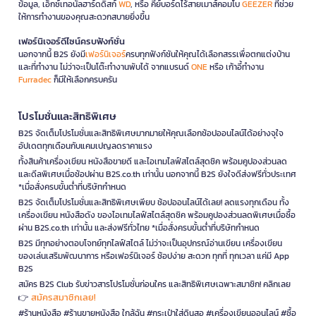
ข้อมูล, เอ็กซ์เทอนัลฮาร์ดดิสก์
WD
, หรือ คีย์บอร์ดไร้สายเมาส์คอมโบ
GEEZER
ที่ช่วย
ให้การทำงานของคุณสะดวกสบายยิ่งขึ้น
เฟอร์นิเจอร์ดีไซน์ครบฟังก์ชั่น
นอกจากนี้ B2S ยังมี
เฟอร์นิเจอร์
ครบทุกฟังก์ชันให้คุณได้เลือกสรรเพื่อตกแต่งบ้าน
และที่ทำงาน ไม่ว่าจะเป็นโต๊ะทำงานพับได้ จากแบรนด์
ONE
หรือ เก้าอี้ทำงาน
Furradec
ก็มีให้เลือกครบครัน
โปรโมชั่นและสิทธิพิเศษ
B2S จัดเต็มโปรโมชั่นและสิทธิพิเศษมากมายให้คุณเลือกช้อปออนไลน์ได้อย่างจุใจ
อัปเดตทุกเดือนกับแคมเปญลดราคาแรง
ทั้งสินค้าเครื่องเขียน หนังสือขายดี และไอเทมไลฟ์สไตล์สุดชิค พร้อมคูปองส่วนลด
และดีลพิเศษเมื่อช้อปผ่าน B2S.co.th เท่านั้น นอกจากนี้ B2S ยังใจดีส่งฟรีทั่วประเทศ
*เมื่อสั่งครบขั้นต่ำที่บริษัทกำหนด
B2S จัดเต็มโปรโมชั่นและสิทธิพิเศษเพียบ ช้อปออนไลน์ได้เลย! ลดแรงทุกเดือน ทั้ง
เครื่องเขียน หนังสือดัง ของไอเทมไลฟ์สไตล์สุดชิค พร้อมคูปองส่วนลดพิเศษเมื่อซื้อ
ผ่าน B2S.co.th เท่านั้น และส่งฟรีทั่วไทย *เมื่อสั่งครบขั้นต่ำที่บริษัทกำหนด
B2S มีทุกอย่างตอบโจทย์ทุกไลฟ์สไตล์ ไม่ว่าจะเป็นอุปกรณ์อ่านเขียน เครื่องเขียน
ของเล่นเสริมพัฒนาการ หรือเฟอร์นิเจอร์ ช้อปง่าย สะดวก ทุกที่ ทุกเวลา แค่มี App
B2S
สมัคร B2S Club รับข่าวสารโปรโมชั่นก่อนใคร และสิทธิพิเศษเฉพาะสมาชิก! คลิกเลย
สมัครสมาชิกเลย!
👉
#ร้านหนังสือ #ร้านขายหนังสือ ใกล้ฉัน #กระเป๋าใส่ดินสอ #เครื่องเขียนออนไลน์ #ซื้อ