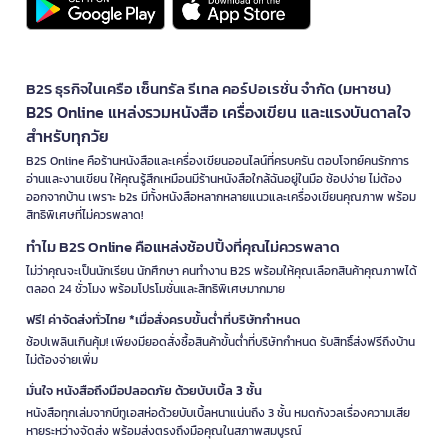
B2S ธุรกิจในเครือ เซ็นทรัล รีเทล คอร์ปอเรชั่น จำกัด (มหาชน)
B2S Online แหล่งรวมหนังสือ เครื่องเขียน และแรงบันดาลใจ
สำหรับทุกวัย
B2S Online คือร้านหนังสือและเครื่องเขียนออนไลน์ที่ครบครัน ตอบโจทย์คนรักการ
อ่านและงานเขียน ให้คุณรู้สึกเหมือนมีร้านหนังสือใกล้ฉันอยู่ในมือ ช้อปง่าย ไม่ต้อง
ออกจากบ้าน เพราะ b2s มีทั้งหนังสือหลากหลายแนวและเครื่องเขียนคุณภาพ พร้อม
สิทธิพิเศษที่ไม่ควรพลาด!
ทำไม B2S Online คือแหล่งช้อปปิ้งที่คุณไม่ควรพลาด
ไม่ว่าคุณจะเป็นนักเรียน นักศึกษา คนทำงาน B2S พร้อมให้คุณเลือกสินค้าคุณภาพได้
ตลอด 24 ชั่วโมง พร้อมโปรโมชั่นและสิทธิพิเศษมากมาย
ฟรี! ค่าจัดส่งทั่วไทย *เมื่อสั่งครบขั้นต่ำที่บริษัทกำหนด
ช้อปเพลินเกินคุ้ม! เพียงมียอดสั่งซื้อสินค้าขั้นต่ำที่บริษัทกำหนด รับสิทธิ์ส่งฟรีถึงบ้าน
ไม่ต้องจ่ายเพิ่ม
มั่นใจ หนังสือถึงมือปลอดภัย ด้วยบับเบิ้ล 3 ชั้น
หนังสือทุกเล่มจากบีทูเอสห่อด้วยบับเบิ้ลหนาแน่นถึง 3 ชั้น หมดกังวลเรื่องความเสีย
หายระหว่างจัดส่ง พร้อมส่งตรงถึงมือคุณในสภาพสมบูรณ์