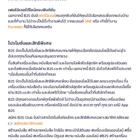
เฟอร์นิเจอร์ดีไซน์ครบฟังก์ชั่น
นอกจากนี้ B2S ยังมี
เฟอร์นิเจอร์
ครบทุกฟังก์ชันให้คุณได้เลือกสรรเพื่อตกแต่งบ้าน
และที่ทำงาน ไม่ว่าจะเป็นโต๊ะทำงานพับได้ จากแบรนด์
ONE
หรือ เก้าอี้ทำงาน
Furradec
ก็มีให้เลือกครบครัน
โปรโมชั่นและสิทธิพิเศษ
B2S จัดเต็มโปรโมชั่นและสิทธิพิเศษมากมายให้คุณเลือกช้อปออนไลน์ได้อย่างจุใจ
อัปเดตทุกเดือนกับแคมเปญลดราคาแรง
ทั้งสินค้าเครื่องเขียน หนังสือขายดี และไอเทมไลฟ์สไตล์สุดชิค พร้อมคูปองส่วนลด
และดีลพิเศษเมื่อช้อปผ่าน B2S.co.th เท่านั้น นอกจากนี้ B2S ยังใจดีส่งฟรีทั่วประเทศ
*เมื่อสั่งครบขั้นต่ำที่บริษัทกำหนด
B2S จัดเต็มโปรโมชั่นและสิทธิพิเศษเพียบ ช้อปออนไลน์ได้เลย! ลดแรงทุกเดือน ทั้ง
เครื่องเขียน หนังสือดัง ของไอเทมไลฟ์สไตล์สุดชิค พร้อมคูปองส่วนลดพิเศษเมื่อซื้อ
ผ่าน B2S.co.th เท่านั้น และส่งฟรีทั่วไทย *เมื่อสั่งครบขั้นต่ำที่บริษัทกำหนด
B2S มีทุกอย่างตอบโจทย์ทุกไลฟ์สไตล์ ไม่ว่าจะเป็นอุปกรณ์อ่านเขียน เครื่องเขียน
ของเล่นเสริมพัฒนาการ หรือเฟอร์นิเจอร์ ช้อปง่าย สะดวก ทุกที่ ทุกเวลา แค่มี App
B2S
สมัคร B2S Club รับข่าวสารโปรโมชั่นก่อนใคร และสิทธิพิเศษเฉพาะสมาชิก! คลิกเลย
สมัครสมาชิกเลย!
👉
#ร้านหนังสือ #ร้านขายหนังสือ ใกล้ฉัน #กระเป๋าใส่ดินสอ #เครื่องเขียนออนไลน์ #ซื้อ
หนังสือ ออนไลน์ #เครื่องเขียน บีทูเอส #ขาย หนังสือ ออนไลน์ #B2S #ร้านเครื่อง