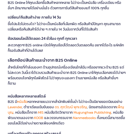
B2S Online ให้คุณเลือกซื้อสินค้าหลากหลาย ไม่ว่าจะเป็นหนังสือ เครื่องเขียน หรือ
อื่นๆ อีกมากมายได้อย่างมั่นใจ ด้วยการการันตีสินค้าของแท้ 100% ทุกชิ้น
เปลี่ยน/คืนสินค้าง่าย ภายใน 14 วัน
ซื้อไปแล้วไม่ตรงใจ? ไม่ว่าจะเป็นหนังสือที่เลือกผิด หรือสินค้ามีปัญหา คุณสามารถ
เปลี่ยนหรือคืนสินค้าได้ง่าย ๆ ภายใน 14 วันนับจากวันที่ได้รับสินค้า
ช้อปออนไลน์ได้ตลอด 24 ชั่วโมง ทุกที่ ทุกเวลา
สะดวกสุดๆ! B2S online เปิดให้คุณช้อปได้ตลอดวันตลอดคืน อยากได้อะไร แค่คลิก
ก็รอรับสินค้าที่บ้านได้เลย!
เลือกช้อปสินค้าแนะนำจาก B2S Online
สำหรับใครที่กำลังมองหา ร้านอุปกรณ์เครื่องเขียนใกล้ฉัน หรืออยากแวะร้าน B2S แต่
ไม่สะดวก วันนี้เราได้รวบรวมสินค้าแนะนำจาก B2S Online มาให้คุณเลือกสรรได้ง่ายๆ
พร้อมตอบโจทย์ทุกไลฟ์สไตล์ ไม่ว่าคุณจะมองหา ร้านขายหนังสือ หรือสินค้าอื่นๆ
ก็ตาม
หนังสือหลากหลายสไตล์
B2S มี
หนังสือ
หลากหลายแนวจากสำนักพิมพ์ชั้นนำ ไม่ว่าจะเป็นนิยายยอดนิยมอย่าง
Lavender
, ตำราเรียนเข้มข้นของ
ดร. ศุภวัฒน์ พุกเจริญ
, นิตยสารอัปเดตจาก
เพ็ญ
บุญ
, หนังสือเด็กจาก
MIS
หนังสือจิตวิทยาจาก
Mugunghwa Publishing
, หนังสือ
พัฒนาตนเองจาก
KOOB
และวรรณกรรมจาก
Nanmeebooks
ทั้งหมดนี้สามารถซื้อ
ออนไลน์ได้อย่างง่ายดายเพียงคลิกเดียว
เครื่องเขียนคู่ใจ ทุกการสร้างสรรค์