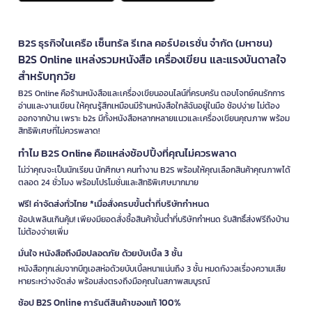
B2S ธุรกิจในเครือ เซ็นทรัล รีเทล คอร์ปอเรชั่น จำกัด (มหาชน)
B2S Online แหล่งรวมหนังสือ เครื่องเขียน และแรงบันดาลใจ
สำหรับทุกวัย
B2S Online คือร้านหนังสือและเครื่องเขียนออนไลน์ที่ครบครัน ตอบโจทย์คนรักการ
อ่านและงานเขียน ให้คุณรู้สึกเหมือนมีร้านหนังสือใกล้ฉันอยู่ในมือ ช้อปง่าย ไม่ต้อง
ออกจากบ้าน เพราะ b2s มีทั้งหนังสือหลากหลายแนวและเครื่องเขียนคุณภาพ พร้อม
สิทธิพิเศษที่ไม่ควรพลาด!
ทำไม B2S Online คือแหล่งช้อปปิ้งที่คุณไม่ควรพลาด
ไม่ว่าคุณจะเป็นนักเรียน นักศึกษา คนทำงาน B2S พร้อมให้คุณเลือกสินค้าคุณภาพได้
ตลอด 24 ชั่วโมง พร้อมโปรโมชั่นและสิทธิพิเศษมากมาย
ฟรี! ค่าจัดส่งทั่วไทย *เมื่อสั่งครบขั้นต่ำที่บริษัทกำหนด
ช้อปเพลินเกินคุ้ม! เพียงมียอดสั่งซื้อสินค้าขั้นต่ำที่บริษัทกำหนด รับสิทธิ์ส่งฟรีถึงบ้าน
ไม่ต้องจ่ายเพิ่ม
มั่นใจ หนังสือถึงมือปลอดภัย ด้วยบับเบิ้ล 3 ชั้น
หนังสือทุกเล่มจากบีทูเอสห่อด้วยบับเบิ้ลหนาแน่นถึง 3 ชั้น หมดกังวลเรื่องความเสีย
หายระหว่างจัดส่ง พร้อมส่งตรงถึงมือคุณในสภาพสมบูรณ์
ช้อป B2S Online การันตีสินค้าของแท้ 100%