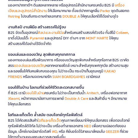
มองหาปากกาดีๆ ดินสอหลากหลาย หรืออุปกรณ์สำนักงานครบครัน B2S มี
เครื่อง
เขียนและอุปกรณ์สำนักงาน
ให้เลือกมากมาย ตั้งแต่ปากกาลูกลื่น
Parker
ชุดดินสอกด
Rotring
ไปจนถึงกระดาษถ่ายเอกสาร
DOUBLE A
ให้คุณเลือกใช้ได้อย่างจุใจ
งานศิลป์ งานฝีมือ สร้างสรรค์ไม่รู้จบ
B2S จัดเต็มอุปกรณ์
ศิลปะและงานฝีมือ
สำหรับคนสร้างสรรค์ตัวจริง ทั้งสีไม้
Colleen
,
ขาตั้งไม้บนโต๊ะ
Pyramid
และอุปกรณ์ DIY ต่างๆ จาก
MONT MARTE
ให้คุณ
สร้างสรรค์ได้อย่างไร้ขีดจำกัด
ของเล่นและของขวัญ สุดพิเศษทุกเทศกาล
มองหาของเล่นเสริมพัฒนาการ หรือของขวัญสุดพิเศษสำหรับทุกโอกาส B2S เราคัด
สรร
ของเล่นและของขวัญ
หลากหลายสไตล์ เหมาะสำหรับทุกเพศทุกวัย สร้างความสุข
และรอยยิ้มให้กับคนพิเศษของคุณ ไม่ว่าจะเป็น กระเป๋าเก็บอุณหภูมิ
KAKAO
FRIENDS
หรือเกมจดหมายรัก
SIAM BOARDGAMES
เรามีครบ!
ของใช้ในบ้าน ไอเทมที่ช่วยให้ชีวิตสะดวกสบายขึ้น
ที่ B2S เรามี
ของใช้ในบ้าน
ครบครัน ไม่ว่าจะเป็นกาต้มน้ำ
Anitech
, เครื่องฟอกอากาศ
Xiaomi
, หน้ากากอนามัยทางการแพทย์
Double A Care
และสินค้าอื่น ๆ อีกมากมาย
ให้คุณเลือกสรร
ไอทีและแก็ดเจ็ต ล้ำสมัย ตอบโจทย์ทุกไลฟ์สไตล์
B2S ได้คัดสรรสินค้า
ไอทีและแก็ดเจ็ต
คุณภาพเยี่ยมมาให้คุณเลือกสรร เพื่อตอบโจทย์
ทุกไลฟ์สไตล์ดิจิทัล ไม่ว่าจะเป็น เครื่องทำลายเอกสาร
NEO
เพื่อความปลอดภัยของ
ข้อมูล, เอ็กซ์เทอนัลฮาร์ดดิสก์
WD
, หรือ คีย์บอร์ดไร้สายเมาส์คอมโบ
GEEZER
ที่ช่วย
ให้การทำงานของคุณสะดวกสบายยิ่งขึ้น