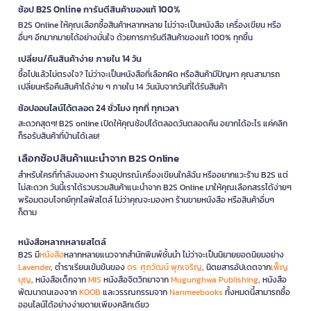
ช้อป B2S Online การันตีสินค้าของแท้ 100%
B2S Online ให้คุณเลือกซื้อสินค้าหลากหลาย ไม่ว่าจะเป็นหนังสือ เครื่องเขียน หรือ
อื่นๆ อีกมากมายได้อย่างมั่นใจ ด้วยการการันตีสินค้าของแท้ 100% ทุกชิ้น
เปลี่ยน/คืนสินค้าง่าย ภายใน 14 วัน
ซื้อไปแล้วไม่ตรงใจ? ไม่ว่าจะเป็นหนังสือที่เลือกผิด หรือสินค้ามีปัญหา คุณสามารถ
เปลี่ยนหรือคืนสินค้าได้ง่าย ๆ ภายใน 14 วันนับจากวันที่ได้รับสินค้า
ช้อปออนไลน์ได้ตลอด 24 ชั่วโมง ทุกที่ ทุกเวลา
สะดวกสุดๆ! B2S online เปิดให้คุณช้อปได้ตลอดวันตลอดคืน อยากได้อะไร แค่คลิก
ก็รอรับสินค้าที่บ้านได้เลย!
เลือกช้อปสินค้าแนะนำจาก B2S Online
สำหรับใครที่กำลังมองหา ร้านอุปกรณ์เครื่องเขียนใกล้ฉัน หรืออยากแวะร้าน B2S แต่
ไม่สะดวก วันนี้เราได้รวบรวมสินค้าแนะนำจาก B2S Online มาให้คุณเลือกสรรได้ง่ายๆ
พร้อมตอบโจทย์ทุกไลฟ์สไตล์ ไม่ว่าคุณจะมองหา ร้านขายหนังสือ หรือสินค้าอื่นๆ
ก็ตาม
หนังสือหลากหลายสไตล์
B2S มี
หนังสือ
หลากหลายแนวจากสำนักพิมพ์ชั้นนำ ไม่ว่าจะเป็นนิยายยอดนิยมอย่าง
Lavender
, ตำราเรียนเข้มข้นของ
ดร. ศุภวัฒน์ พุกเจริญ
, นิตยสารอัปเดตจาก
เพ็ญ
บุญ
, หนังสือเด็กจาก
MIS
หนังสือจิตวิทยาจาก
Mugunghwa Publishing
, หนังสือ
พัฒนาตนเองจาก
KOOB
และวรรณกรรมจาก
Nanmeebooks
ทั้งหมดนี้สามารถซื้อ
ออนไลน์ได้อย่างง่ายดายเพียงคลิกเดียว