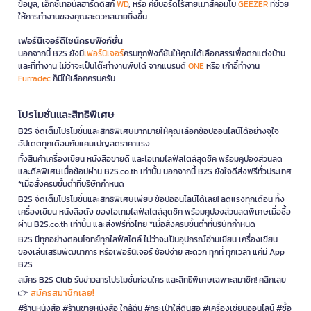
ข้อมูล, เอ็กซ์เทอนัลฮาร์ดดิสก์
WD
, หรือ คีย์บอร์ดไร้สายเมาส์คอมโบ
GEEZER
ที่ช่วย
ให้การทำงานของคุณสะดวกสบายยิ่งขึ้น
เฟอร์นิเจอร์ดีไซน์ครบฟังก์ชั่น
นอกจากนี้ B2S ยังมี
เฟอร์นิเจอร์
ครบทุกฟังก์ชันให้คุณได้เลือกสรรเพื่อตกแต่งบ้าน
และที่ทำงาน ไม่ว่าจะเป็นโต๊ะทำงานพับได้ จากแบรนด์
ONE
หรือ เก้าอี้ทำงาน
Furradec
ก็มีให้เลือกครบครัน
โปรโมชั่นและสิทธิพิเศษ
B2S จัดเต็มโปรโมชั่นและสิทธิพิเศษมากมายให้คุณเลือกช้อปออนไลน์ได้อย่างจุใจ
อัปเดตทุกเดือนกับแคมเปญลดราคาแรง
ทั้งสินค้าเครื่องเขียน หนังสือขายดี และไอเทมไลฟ์สไตล์สุดชิค พร้อมคูปองส่วนลด
และดีลพิเศษเมื่อช้อปผ่าน B2S.co.th เท่านั้น นอกจากนี้ B2S ยังใจดีส่งฟรีทั่วประเทศ
*เมื่อสั่งครบขั้นต่ำที่บริษัทกำหนด
B2S จัดเต็มโปรโมชั่นและสิทธิพิเศษเพียบ ช้อปออนไลน์ได้เลย! ลดแรงทุกเดือน ทั้ง
เครื่องเขียน หนังสือดัง ของไอเทมไลฟ์สไตล์สุดชิค พร้อมคูปองส่วนลดพิเศษเมื่อซื้อ
ผ่าน B2S.co.th เท่านั้น และส่งฟรีทั่วไทย *เมื่อสั่งครบขั้นต่ำที่บริษัทกำหนด
B2S มีทุกอย่างตอบโจทย์ทุกไลฟ์สไตล์ ไม่ว่าจะเป็นอุปกรณ์อ่านเขียน เครื่องเขียน
ของเล่นเสริมพัฒนาการ หรือเฟอร์นิเจอร์ ช้อปง่าย สะดวก ทุกที่ ทุกเวลา แค่มี App
B2S
สมัคร B2S Club รับข่าวสารโปรโมชั่นก่อนใคร และสิทธิพิเศษเฉพาะสมาชิก! คลิกเลย
สมัครสมาชิกเลย!
👉
#ร้านหนังสือ #ร้านขายหนังสือ ใกล้ฉัน #กระเป๋าใส่ดินสอ #เครื่องเขียนออนไลน์ #ซื้อ