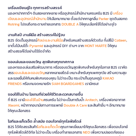
เครื่องเขียนคู่ใจ ทุกการสร้างสรรค์
มองหาปากกาดีๆ ดินสอหลากหลาย หรืออุปกรณ์สำนักงานครบครัน B2S มี
เครื่อง
เขียนและอุปกรณ์สำนักงาน
ให้เลือกมากมาย ตั้งแต่ปากกาลูกลื่น
Parker
ชุดดินสอกด
Rotring
ไปจนถึงกระดาษถ่ายเอกสาร
DOUBLE A
ให้คุณเลือกใช้ได้อย่างจุใจ
งานศิลป์ งานฝีมือ สร้างสรรค์ไม่รู้จบ
B2S จัดเต็มอุปกรณ์
ศิลปะและงานฝีมือ
สำหรับคนสร้างสรรค์ตัวจริง ทั้งสีไม้
Colleen
,
ขาตั้งไม้บนโต๊ะ
Pyramid
และอุปกรณ์ DIY ต่างๆ จาก
MONT MARTE
ให้คุณ
สร้างสรรค์ได้อย่างไร้ขีดจำกัด
ของเล่นและของขวัญ สุดพิเศษทุกเทศกาล
มองหาของเล่นเสริมพัฒนาการ หรือของขวัญสุดพิเศษสำหรับทุกโอกาส B2S เราคัด
สรร
ของเล่นและของขวัญ
หลากหลายสไตล์ เหมาะสำหรับทุกเพศทุกวัย สร้างความสุข
และรอยยิ้มให้กับคนพิเศษของคุณ ไม่ว่าจะเป็น กระเป๋าเก็บอุณหภูมิ
KAKAO
FRIENDS
หรือเกมจดหมายรัก
SIAM BOARDGAMES
เรามีครบ!
ของใช้ในบ้าน ไอเทมที่ช่วยให้ชีวิตสะดวกสบายขึ้น
ที่ B2S เรามี
ของใช้ในบ้าน
ครบครัน ไม่ว่าจะเป็นกาต้มน้ำ
Anitech
, เครื่องฟอกอากาศ
Xiaomi
, หน้ากากอนามัยทางการแพทย์
Double A Care
และสินค้าอื่น ๆ อีกมากมาย
ให้คุณเลือกสรร
ไอทีและแก็ดเจ็ต ล้ำสมัย ตอบโจทย์ทุกไลฟ์สไตล์
B2S ได้คัดสรรสินค้า
ไอทีและแก็ดเจ็ต
คุณภาพเยี่ยมมาให้คุณเลือกสรร เพื่อตอบโจทย์
ทุกไลฟ์สไตล์ดิจิทัล ไม่ว่าจะเป็น เครื่องทำลายเอกสาร
NEO
เพื่อความปลอดภัยของ