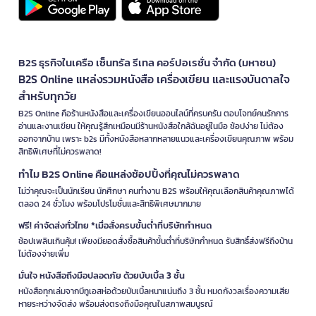
B2S ธุรกิจในเครือ เซ็นทรัล รีเทล คอร์ปอเรชั่น จำกัด (มหาชน)
B2S Online แหล่งรวมหนังสือ เครื่องเขียน และแรงบันดาลใจ
สำหรับทุกวัย
B2S Online คือร้านหนังสือและเครื่องเขียนออนไลน์ที่ครบครัน ตอบโจทย์คนรักการ
อ่านและงานเขียน ให้คุณรู้สึกเหมือนมีร้านหนังสือใกล้ฉันอยู่ในมือ ช้อปง่าย ไม่ต้อง
ออกจากบ้าน เพราะ b2s มีทั้งหนังสือหลากหลายแนวและเครื่องเขียนคุณภาพ พร้อม
สิทธิพิเศษที่ไม่ควรพลาด!
ทำไม B2S Online คือแหล่งช้อปปิ้งที่คุณไม่ควรพลาด
ไม่ว่าคุณจะเป็นนักเรียน นักศึกษา คนทำงาน B2S พร้อมให้คุณเลือกสินค้าคุณภาพได้
ตลอด 24 ชั่วโมง พร้อมโปรโมชั่นและสิทธิพิเศษมากมาย
ฟรี! ค่าจัดส่งทั่วไทย *เมื่อสั่งครบขั้นต่ำที่บริษัทกำหนด
ช้อปเพลินเกินคุ้ม! เพียงมียอดสั่งซื้อสินค้าขั้นต่ำที่บริษัทกำหนด รับสิทธิ์ส่งฟรีถึงบ้าน
ไม่ต้องจ่ายเพิ่ม
มั่นใจ หนังสือถึงมือปลอดภัย ด้วยบับเบิ้ล 3 ชั้น
หนังสือทุกเล่มจากบีทูเอสห่อด้วยบับเบิ้ลหนาแน่นถึง 3 ชั้น หมดกังวลเรื่องความเสีย
หายระหว่างจัดส่ง พร้อมส่งตรงถึงมือคุณในสภาพสมบูรณ์