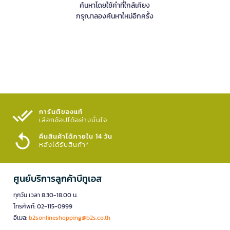
ค้นหาโดยใช้คำที่ใกล้เคียง
กรุณาลองค้นหาใหม่อีกครั้ง
การันตีของแท้
เลือกช้อปได้อย่างมั่นใจ​
คืนสินค้าได้ภายใน 14 วัน
หลังได้รับสินค้า*
ศูนย์บริการลูกค้าบีทูเอส
ทุกวัน เวลา 8.30-18.00 น.
โทรศัพท์: 02-115-0999
อีเมล:
b2sonlineshopping@b2s.co.th