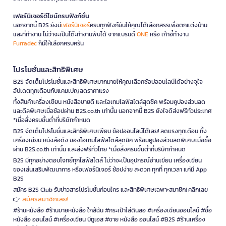
เฟอร์นิเจอร์ดีไซน์ครบฟังก์ชั่น
นอกจากนี้ B2S ยังมี
เฟอร์นิเจอร์
ครบทุกฟังก์ชันให้คุณได้เลือกสรรเพื่อตกแต่งบ้าน
และที่ทำงาน ไม่ว่าจะเป็นโต๊ะทำงานพับได้ จากแบรนด์
ONE
หรือ เก้าอี้ทำงาน
Furradec
ก็มีให้เลือกครบครัน
โปรโมชั่นและสิทธิพิเศษ
B2S จัดเต็มโปรโมชั่นและสิทธิพิเศษมากมายให้คุณเลือกช้อปออนไลน์ได้อย่างจุใจ
อัปเดตทุกเดือนกับแคมเปญลดราคาแรง
ทั้งสินค้าเครื่องเขียน หนังสือขายดี และไอเทมไลฟ์สไตล์สุดชิค พร้อมคูปองส่วนลด
และดีลพิเศษเมื่อช้อปผ่าน B2S.co.th เท่านั้น นอกจากนี้ B2S ยังใจดีส่งฟรีทั่วประเทศ
*เมื่อสั่งครบขั้นต่ำที่บริษัทกำหนด
B2S จัดเต็มโปรโมชั่นและสิทธิพิเศษเพียบ ช้อปออนไลน์ได้เลย! ลดแรงทุกเดือน ทั้ง
เครื่องเขียน หนังสือดัง ของไอเทมไลฟ์สไตล์สุดชิค พร้อมคูปองส่วนลดพิเศษเมื่อซื้อ
ผ่าน B2S.co.th เท่านั้น และส่งฟรีทั่วไทย *เมื่อสั่งครบขั้นต่ำที่บริษัทกำหนด
B2S มีทุกอย่างตอบโจทย์ทุกไลฟ์สไตล์ ไม่ว่าจะเป็นอุปกรณ์อ่านเขียน เครื่องเขียน
ของเล่นเสริมพัฒนาการ หรือเฟอร์นิเจอร์ ช้อปง่าย สะดวก ทุกที่ ทุกเวลา แค่มี App
B2S
สมัคร B2S Club รับข่าวสารโปรโมชั่นก่อนใคร และสิทธิพิเศษเฉพาะสมาชิก! คลิกเลย
สมัครสมาชิกเลย!
👉
#ร้านหนังสือ #ร้านขายหนังสือ ใกล้ฉัน #กระเป๋าใส่ดินสอ #เครื่องเขียนออนไลน์ #ซื้อ
หนังสือ ออนไลน์ #เครื่องเขียน บีทูเอส #ขาย หนังสือ ออนไลน์ #B2S #ร้านเครื่อง