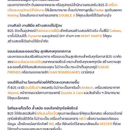
มองหาปากกาดีๆ ดินสอหลากหลาย หรืออุปกรณ์สำนักงานครบครัน B2S มี
เครื่อง
เขียนและอุปกรณ์สำนักงาน
ให้เลือกมากมาย ตั้งแต่ปากกาลูกลื่น
Parker
ชุดดินสอกด
Rotring
ไปจนถึงกระดาษถ่ายเอกสาร
DOUBLE A
ให้คุณเลือกใช้ได้อย่างจุใจ
งานศิลป์ งานฝีมือ สร้างสรรค์ไม่รู้จบ
B2S จัดเต็มอุปกรณ์
ศิลปะและงานฝีมือ
สำหรับคนสร้างสรรค์ตัวจริง ทั้งสีไม้
Colleen
,
ขาตั้งไม้บนโต๊ะ
Pyramid
และอุปกรณ์ DIY ต่างๆ จาก
MONT MARTE
ให้คุณ
สร้างสรรค์ได้อย่างไร้ขีดจำกัด
ของเล่นและของขวัญ สุดพิเศษทุกเทศกาล
มองหาของเล่นเสริมพัฒนาการ หรือของขวัญสุดพิเศษสำหรับทุกโอกาส B2S เราคัด
สรร
ของเล่นและของขวัญ
หลากหลายสไตล์ เหมาะสำหรับทุกเพศทุกวัย สร้างความสุข
และรอยยิ้มให้กับคนพิเศษของคุณ ไม่ว่าจะเป็น กระเป๋าเก็บอุณหภูมิ
KAKAO
FRIENDS
หรือเกมจดหมายรัก
SIAM BOARDGAMES
เรามีครบ!
ของใช้ในบ้าน ไอเทมที่ช่วยให้ชีวิตสะดวกสบายขึ้น
ที่ B2S เรามี
ของใช้ในบ้าน
ครบครัน ไม่ว่าจะเป็นกาต้มน้ำ
Anitech
, เครื่องฟอกอากาศ
Xiaomi
, หน้ากากอนามัยทางการแพทย์
Double A Care
และสินค้าอื่น ๆ อีกมากมาย
ให้คุณเลือกสรร
ไอทีและแก็ดเจ็ต ล้ำสมัย ตอบโจทย์ทุกไลฟ์สไตล์
B2S ได้คัดสรรสินค้า
ไอทีและแก็ดเจ็ต
คุณภาพเยี่ยมมาให้คุณเลือกสรร เพื่อตอบโจทย์
ทุกไลฟ์สไตล์ดิจิทัล ไม่ว่าจะเป็น เครื่องทำลายเอกสาร
NEO
เพื่อความปลอดภัยของ
ข้อมูล, เอ็กซ์เทอนัลฮาร์ดดิสก์
WD
, หรือ คีย์บอร์ดไร้สายเมาส์คอมโบ
GEEZER
ที่ช่วย
ให้การทำงานของคุณสะดวกสบายยิ่งขึ้น