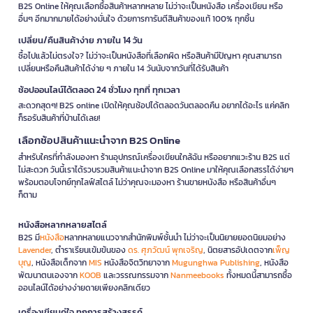
B2S Online ให้คุณเลือกซื้อสินค้าหลากหลาย ไม่ว่าจะเป็นหนังสือ เครื่องเขียน หรือ
อื่นๆ อีกมากมายได้อย่างมั่นใจ ด้วยการการันตีสินค้าของแท้ 100% ทุกชิ้น
เปลี่ยน/คืนสินค้าง่าย ภายใน 14 วัน
ซื้อไปแล้วไม่ตรงใจ? ไม่ว่าจะเป็นหนังสือที่เลือกผิด หรือสินค้ามีปัญหา คุณสามารถ
เปลี่ยนหรือคืนสินค้าได้ง่าย ๆ ภายใน 14 วันนับจากวันที่ได้รับสินค้า
ช้อปออนไลน์ได้ตลอด 24 ชั่วโมง ทุกที่ ทุกเวลา
สะดวกสุดๆ! B2S online เปิดให้คุณช้อปได้ตลอดวันตลอดคืน อยากได้อะไร แค่คลิก
ก็รอรับสินค้าที่บ้านได้เลย!
เลือกช้อปสินค้าแนะนำจาก B2S Online
สำหรับใครที่กำลังมองหา ร้านอุปกรณ์เครื่องเขียนใกล้ฉัน หรืออยากแวะร้าน B2S แต่
ไม่สะดวก วันนี้เราได้รวบรวมสินค้าแนะนำจาก B2S Online มาให้คุณเลือกสรรได้ง่ายๆ
พร้อมตอบโจทย์ทุกไลฟ์สไตล์ ไม่ว่าคุณจะมองหา ร้านขายหนังสือ หรือสินค้าอื่นๆ
ก็ตาม
หนังสือหลากหลายสไตล์
B2S มี
หนังสือ
หลากหลายแนวจากสำนักพิมพ์ชั้นนำ ไม่ว่าจะเป็นนิยายยอดนิยมอย่าง
Lavender
, ตำราเรียนเข้มข้นของ
ดร. ศุภวัฒน์ พุกเจริญ
, นิตยสารอัปเดตจาก
เพ็ญ
บุญ
, หนังสือเด็กจาก
MIS
หนังสือจิตวิทยาจาก
Mugunghwa Publishing
, หนังสือ
พัฒนาตนเองจาก
KOOB
และวรรณกรรมจาก
Nanmeebooks
ทั้งหมดนี้สามารถซื้อ
ออนไลน์ได้อย่างง่ายดายเพียงคลิกเดียว
เครื่องเขียนคู่ใจ ทุกการสร้างสรรค์