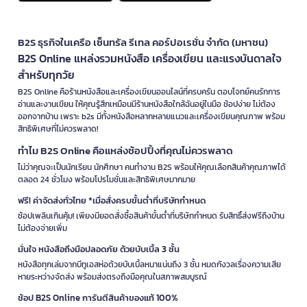
B2S ธุรกิจในเครือ เซ็นทรัล รีเทล คอร์ปอเรชั่น จำกัด (มหาชน)
B2S Online แหล่งรวมหนังสือ เครื่องเขียน และแรงบันดาลใจ
สำหรับทุกวัย
B2S Online คือร้านหนังสือและเครื่องเขียนออนไลน์ที่ครบครัน ตอบโจทย์คนรักการ
อ่านและงานเขียน ให้คุณรู้สึกเหมือนมีร้านหนังสือใกล้ฉันอยู่ในมือ ช้อปง่าย ไม่ต้อง
ออกจากบ้าน เพราะ b2s มีทั้งหนังสือหลากหลายแนวและเครื่องเขียนคุณภาพ พร้อม
สิทธิพิเศษที่ไม่ควรพลาด!
ทำไม B2S Online คือแหล่งช้อปปิ้งที่คุณไม่ควรพลาด
ไม่ว่าคุณจะเป็นนักเรียน นักศึกษา คนทำงาน B2S พร้อมให้คุณเลือกสินค้าคุณภาพได้
ตลอด 24 ชั่วโมง พร้อมโปรโมชั่นและสิทธิพิเศษมากมาย
ฟรี! ค่าจัดส่งทั่วไทย *เมื่อสั่งครบขั้นต่ำที่บริษัทกำหนด
ช้อปเพลินเกินคุ้ม! เพียงมียอดสั่งซื้อสินค้าขั้นต่ำที่บริษัทกำหนด รับสิทธิ์ส่งฟรีถึงบ้าน
ไม่ต้องจ่ายเพิ่ม
มั่นใจ หนังสือถึงมือปลอดภัย ด้วยบับเบิ้ล 3 ชั้น
หนังสือทุกเล่มจากบีทูเอสห่อด้วยบับเบิ้ลหนาแน่นถึง 3 ชั้น หมดกังวลเรื่องความเสีย
หายระหว่างจัดส่ง พร้อมส่งตรงถึงมือคุณในสภาพสมบูรณ์
ช้อป B2S Online การันตีสินค้าของแท้ 100%