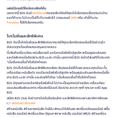
เฟอร์นิเจอร์ดีไซน์ครบฟังก์ชั่น
นอกจากนี้ B2S ยังมี
เฟอร์นิเจอร์
ครบทุกฟังก์ชันให้คุณได้เลือกสรรเพื่อตกแต่งบ้าน
และที่ทำงาน ไม่ว่าจะเป็นโต๊ะทำงานพับได้ จากแบรนด์
ONE
หรือ เก้าอี้ทำงาน
Furradec
ก็มีให้เลือกครบครัน
โปรโมชั่นและสิทธิพิเศษ
B2S จัดเต็มโปรโมชั่นและสิทธิพิเศษมากมายให้คุณเลือกช้อปออนไลน์ได้อย่างจุใจ
อัปเดตทุกเดือนกับแคมเปญลดราคาแรง
ทั้งสินค้าเครื่องเขียน หนังสือขายดี และไอเทมไลฟ์สไตล์สุดชิค พร้อมคูปองส่วนลด
และดีลพิเศษเมื่อช้อปผ่าน B2S.co.th เท่านั้น นอกจากนี้ B2S ยังใจดีส่งฟรีทั่วประเทศ
*เมื่อสั่งครบขั้นต่ำที่บริษัทกำหนด
B2S จัดเต็มโปรโมชั่นและสิทธิพิเศษเพียบ ช้อปออนไลน์ได้เลย! ลดแรงทุกเดือน ทั้ง
เครื่องเขียน หนังสือดัง ของไอเทมไลฟ์สไตล์สุดชิค พร้อมคูปองส่วนลดพิเศษเมื่อซื้อ
ผ่าน B2S.co.th เท่านั้น และส่งฟรีทั่วไทย *เมื่อสั่งครบขั้นต่ำที่บริษัทกำหนด
B2S มีทุกอย่างตอบโจทย์ทุกไลฟ์สไตล์ ไม่ว่าจะเป็นอุปกรณ์อ่านเขียน เครื่องเขียน
ของเล่นเสริมพัฒนาการ หรือเฟอร์นิเจอร์ ช้อปง่าย สะดวก ทุกที่ ทุกเวลา แค่มี App
B2S
สมัคร B2S Club รับข่าวสารโปรโมชั่นก่อนใคร และสิทธิพิเศษเฉพาะสมาชิก! คลิกเลย
สมัครสมาชิกเลย!
👉
#ร้านหนังสือ #ร้านขายหนังสือ ใกล้ฉัน #กระเป๋าใส่ดินสอ #เครื่องเขียนออนไลน์ #ซื้อ
หนังสือ ออนไลน์ #เครื่องเขียน บีทูเอส #ขาย หนังสือ ออนไลน์ #B2S #ร้านเครื่อง