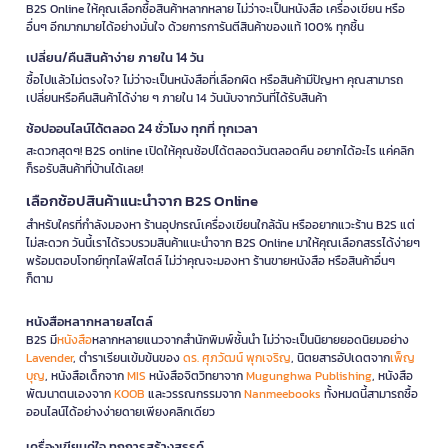
B2S Online ให้คุณเลือกซื้อสินค้าหลากหลาย ไม่ว่าจะเป็นหนังสือ เครื่องเขียน หรือ
อื่นๆ อีกมากมายได้อย่างมั่นใจ ด้วยการการันตีสินค้าของแท้ 100% ทุกชิ้น
เปลี่ยน/คืนสินค้าง่าย ภายใน 14 วัน
ซื้อไปแล้วไม่ตรงใจ? ไม่ว่าจะเป็นหนังสือที่เลือกผิด หรือสินค้ามีปัญหา คุณสามารถ
เปลี่ยนหรือคืนสินค้าได้ง่าย ๆ ภายใน 14 วันนับจากวันที่ได้รับสินค้า
ช้อปออนไลน์ได้ตลอด 24 ชั่วโมง ทุกที่ ทุกเวลา
สะดวกสุดๆ! B2S online เปิดให้คุณช้อปได้ตลอดวันตลอดคืน อยากได้อะไร แค่คลิก
ก็รอรับสินค้าที่บ้านได้เลย!
เลือกช้อปสินค้าแนะนำจาก B2S Online
สำหรับใครที่กำลังมองหา ร้านอุปกรณ์เครื่องเขียนใกล้ฉัน หรืออยากแวะร้าน B2S แต่
ไม่สะดวก วันนี้เราได้รวบรวมสินค้าแนะนำจาก B2S Online มาให้คุณเลือกสรรได้ง่ายๆ
พร้อมตอบโจทย์ทุกไลฟ์สไตล์ ไม่ว่าคุณจะมองหา ร้านขายหนังสือ หรือสินค้าอื่นๆ
ก็ตาม
หนังสือหลากหลายสไตล์
B2S มี
หนังสือ
หลากหลายแนวจากสำนักพิมพ์ชั้นนำ ไม่ว่าจะเป็นนิยายยอดนิยมอย่าง
Lavender
, ตำราเรียนเข้มข้นของ
ดร. ศุภวัฒน์ พุกเจริญ
, นิตยสารอัปเดตจาก
เพ็ญ
บุญ
, หนังสือเด็กจาก
MIS
หนังสือจิตวิทยาจาก
Mugunghwa Publishing
, หนังสือ
พัฒนาตนเองจาก
KOOB
และวรรณกรรมจาก
Nanmeebooks
ทั้งหมดนี้สามารถซื้อ
ออนไลน์ได้อย่างง่ายดายเพียงคลิกเดียว
เครื่องเขียนคู่ใจ ทุกการสร้างสรรค์