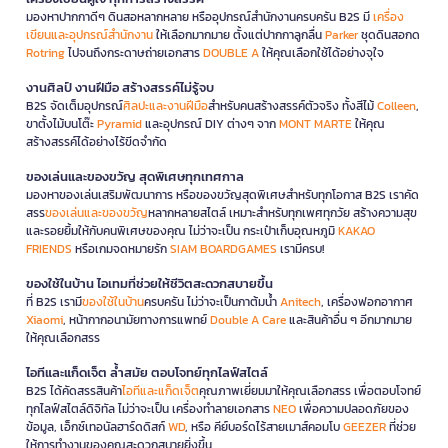
มองหาปากกาดีๆ ดินสอหลากหลาย หรืออุปกรณ์สำนักงานครบครัน B2S มี
เครื่อง
เขียนและอุปกรณ์สำนักงาน
ให้เลือกมากมาย ตั้งแต่ปากกาลูกลื่น
Parker
ชุดดินสอกด
Rotring
ไปจนถึงกระดาษถ่ายเอกสาร
DOUBLE A
ให้คุณเลือกใช้ได้อย่างจุใจ
งานศิลป์ งานฝีมือ สร้างสรรค์ไม่รู้จบ
B2S จัดเต็มอุปกรณ์
ศิลปะและงานฝีมือ
สำหรับคนสร้างสรรค์ตัวจริง ทั้งสีไม้
Colleen
,
ขาตั้งไม้บนโต๊ะ
Pyramid
และอุปกรณ์ DIY ต่างๆ จาก
MONT MARTE
ให้คุณ
สร้างสรรค์ได้อย่างไร้ขีดจำกัด
ของเล่นและของขวัญ สุดพิเศษทุกเทศกาล
มองหาของเล่นเสริมพัฒนาการ หรือของขวัญสุดพิเศษสำหรับทุกโอกาส B2S เราคัด
สรร
ของเล่นและของขวัญ
หลากหลายสไตล์ เหมาะสำหรับทุกเพศทุกวัย สร้างความสุข
และรอยยิ้มให้กับคนพิเศษของคุณ ไม่ว่าจะเป็น กระเป๋าเก็บอุณหภูมิ
KAKAO
FRIENDS
หรือเกมจดหมายรัก
SIAM BOARDGAMES
เรามีครบ!
ของใช้ในบ้าน ไอเทมที่ช่วยให้ชีวิตสะดวกสบายขึ้น
ที่ B2S เรามี
ของใช้ในบ้าน
ครบครัน ไม่ว่าจะเป็นกาต้มน้ำ
Anitech
, เครื่องฟอกอากาศ
Xiaomi
, หน้ากากอนามัยทางการแพทย์
Double A Care
และสินค้าอื่น ๆ อีกมากมาย
ให้คุณเลือกสรร
ไอทีและแก็ดเจ็ต ล้ำสมัย ตอบโจทย์ทุกไลฟ์สไตล์
B2S ได้คัดสรรสินค้า
ไอทีและแก็ดเจ็ต
คุณภาพเยี่ยมมาให้คุณเลือกสรร เพื่อตอบโจทย์
ทุกไลฟ์สไตล์ดิจิทัล ไม่ว่าจะเป็น เครื่องทำลายเอกสาร
NEO
เพื่อความปลอดภัยของ
ข้อมูล, เอ็กซ์เทอนัลฮาร์ดดิสก์
WD
, หรือ คีย์บอร์ดไร้สายเมาส์คอมโบ
GEEZER
ที่ช่วย
ให้การทำงานของคุณสะดวกสบายยิ่งขึ้น