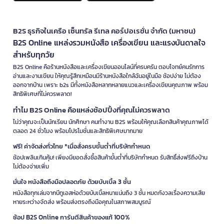
B2S ธุรกิจในเครือ เซ็นทรัล รีเทล คอร์ปอเรชั่น จำกัด (มหาชน)
B2S Online แหล่งรวมหนังสือ เครื่องเขียน และแรงบันดาลใจ
สำหรับทุกวัย
B2S Online คือร้านหนังสือและเครื่องเขียนออนไลน์ที่ครบครัน ตอบโจทย์คนรักการ
อ่านและงานเขียน ให้คุณรู้สึกเหมือนมีร้านหนังสือใกล้ฉันอยู่ในมือ ช้อปง่าย ไม่ต้อง
ออกจากบ้าน เพราะ b2s มีทั้งหนังสือหลากหลายแนวและเครื่องเขียนคุณภาพ พร้อม
สิทธิพิเศษที่ไม่ควรพลาด!
ทำไม B2S Online คือแหล่งช้อปปิ้งที่คุณไม่ควรพลาด
ไม่ว่าคุณจะเป็นนักเรียน นักศึกษา คนทำงาน B2S พร้อมให้คุณเลือกสินค้าคุณภาพได้
ตลอด 24 ชั่วโมง พร้อมโปรโมชั่นและสิทธิพิเศษมากมาย
ฟรี! ค่าจัดส่งทั่วไทย *เมื่อสั่งครบขั้นต่ำที่บริษัทกำหนด
ช้อปเพลินเกินคุ้ม! เพียงมียอดสั่งซื้อสินค้าขั้นต่ำที่บริษัทกำหนด รับสิทธิ์ส่งฟรีถึงบ้าน
ไม่ต้องจ่ายเพิ่ม
มั่นใจ หนังสือถึงมือปลอดภัย ด้วยบับเบิ้ล 3 ชั้น
หนังสือทุกเล่มจากบีทูเอสห่อด้วยบับเบิ้ลหนาแน่นถึง 3 ชั้น หมดกังวลเรื่องความเสีย
หายระหว่างจัดส่ง พร้อมส่งตรงถึงมือคุณในสภาพสมบูรณ์
ช้อป B2S Online การันตีสินค้าของแท้ 100%