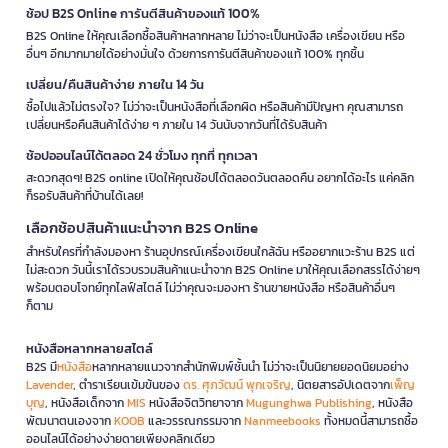
ช้อป B2S Online การันตีสินค้าของแท้ 100%
B2S Online ให้คุณเลือกซื้อสินค้าหลากหลาย ไม่ว่าจะเป็นหนังสือ เครื่องเขียน หรือ
อื่นๆ อีกมากมายได้อย่างมั่นใจ ด้วยการการันตีสินค้าของแท้ 100% ทุกชิ้น
เปลี่ยน/คืนสินค้าง่าย ภายใน 14 วัน
ซื้อไปแล้วไม่ตรงใจ? ไม่ว่าจะเป็นหนังสือที่เลือกผิด หรือสินค้ามีปัญหา คุณสามารถ
เปลี่ยนหรือคืนสินค้าได้ง่าย ๆ ภายใน 14 วันนับจากวันที่ได้รับสินค้า
ช้อปออนไลน์ได้ตลอด 24 ชั่วโมง ทุกที่ ทุกเวลา
สะดวกสุดๆ! B2S online เปิดให้คุณช้อปได้ตลอดวันตลอดคืน อยากได้อะไร แค่คลิก
ก็รอรับสินค้าที่บ้านได้เลย!
เลือกช้อปสินค้าแนะนำจาก B2S Online
สำหรับใครที่กำลังมองหา ร้านอุปกรณ์เครื่องเขียนใกล้ฉัน หรืออยากแวะร้าน B2S แต่
ไม่สะดวก วันนี้เราได้รวบรวมสินค้าแนะนำจาก B2S Online มาให้คุณเลือกสรรได้ง่ายๆ
พร้อมตอบโจทย์ทุกไลฟ์สไตล์ ไม่ว่าคุณจะมองหา ร้านขายหนังสือ หรือสินค้าอื่นๆ
ก็ตาม
หนังสือหลากหลายสไตล์
B2S มี
หนังสือ
หลากหลายแนวจากสำนักพิมพ์ชั้นนำ ไม่ว่าจะเป็นนิยายยอดนิยมอย่าง
Lavender
, ตำราเรียนเข้มข้นของ
ดร. ศุภวัฒน์ พุกเจริญ
, นิตยสารอัปเดตจาก
เพ็ญ
บุญ
, หนังสือเด็กจาก
MIS
หนังสือจิตวิทยาจาก
Mugunghwa Publishing
, หนังสือ
พัฒนาตนเองจาก
KOOB
และวรรณกรรมจาก
Nanmeebooks
ทั้งหมดนี้สามารถซื้อ
ออนไลน์ได้อย่างง่ายดายเพียงคลิกเดียว