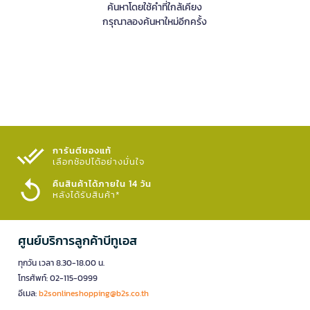
ค้นหาโดยใช้คำที่ใกล้เคียง
กรุณาลองค้นหาใหม่อีกครั้ง
การันตีของแท้
เลือกช้อปได้อย่างมั่นใจ​
คืนสินค้าได้ภายใน 14 วัน
หลังได้รับสินค้า*
ศูนย์บริการลูกค้าบีทูเอส
ทุกวัน เวลา 8.30-18.00 น.
โทรศัพท์: 02-115-0999
อีเมล:
b2sonlineshopping@b2s.co.th