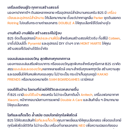
เครื่องเขียนคู่ใจ ทุกการสร้างสรรค์
มองหาปากกาดีๆ ดินสอหลากหลาย หรืออุปกรณ์สำนักงานครบครัน B2S มี
เครื่อง
เขียนและอุปกรณ์สำนักงาน
ให้เลือกมากมาย ตั้งแต่ปากกาลูกลื่น
Parker
ชุดดินสอกด
Rotring
ไปจนถึงกระดาษถ่ายเอกสาร
DOUBLE A
ให้คุณเลือกใช้ได้อย่างจุใจ
งานศิลป์ งานฝีมือ สร้างสรรค์ไม่รู้จบ
B2S จัดเต็มอุปกรณ์
ศิลปะและงานฝีมือ
สำหรับคนสร้างสรรค์ตัวจริง ทั้งสีไม้
Colleen
,
ขาตั้งไม้บนโต๊ะ
Pyramid
และอุปกรณ์ DIY ต่างๆ จาก
MONT MARTE
ให้คุณ
สร้างสรรค์ได้อย่างไร้ขีดจำกัด
ของเล่นและของขวัญ สุดพิเศษทุกเทศกาล
มองหาของเล่นเสริมพัฒนาการ หรือของขวัญสุดพิเศษสำหรับทุกโอกาส B2S เราคัด
สรร
ของเล่นและของขวัญ
หลากหลายสไตล์ เหมาะสำหรับทุกเพศทุกวัย สร้างความสุข
และรอยยิ้มให้กับคนพิเศษของคุณ ไม่ว่าจะเป็น กระเป๋าเก็บอุณหภูมิ
KAKAO
FRIENDS
หรือเกมจดหมายรัก
SIAM BOARDGAMES
เรามีครบ!
ของใช้ในบ้าน ไอเทมที่ช่วยให้ชีวิตสะดวกสบายขึ้น
ที่ B2S เรามี
ของใช้ในบ้าน
ครบครัน ไม่ว่าจะเป็นกาต้มน้ำ
Anitech
, เครื่องฟอกอากาศ
Xiaomi
, หน้ากากอนามัยทางการแพทย์
Double A Care
และสินค้าอื่น ๆ อีกมากมาย
ให้คุณเลือกสรร
ไอทีและแก็ดเจ็ต ล้ำสมัย ตอบโจทย์ทุกไลฟ์สไตล์
B2S ได้คัดสรรสินค้า
ไอทีและแก็ดเจ็ต
คุณภาพเยี่ยมมาให้คุณเลือกสรร เพื่อตอบโจทย์
ทุกไลฟ์สไตล์ดิจิทัล ไม่ว่าจะเป็น เครื่องทำลายเอกสาร
NEO
เพื่อความปลอดภัยของ