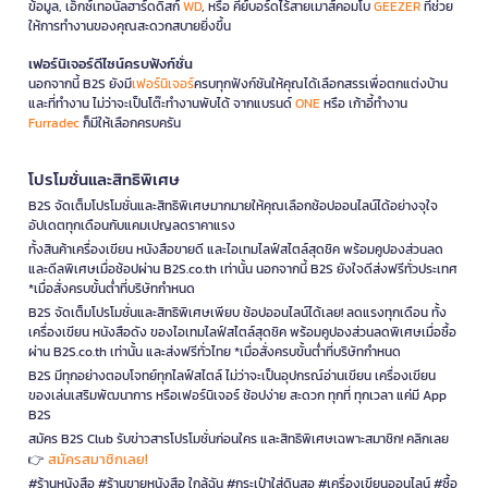
ข้อมูล, เอ็กซ์เทอนัลฮาร์ดดิสก์
WD
, หรือ คีย์บอร์ดไร้สายเมาส์คอมโบ
GEEZER
ที่ช่วย
ให้การทำงานของคุณสะดวกสบายยิ่งขึ้น
เฟอร์นิเจอร์ดีไซน์ครบฟังก์ชั่น
นอกจากนี้ B2S ยังมี
เฟอร์นิเจอร์
ครบทุกฟังก์ชันให้คุณได้เลือกสรรเพื่อตกแต่งบ้าน
และที่ทำงาน ไม่ว่าจะเป็นโต๊ะทำงานพับได้ จากแบรนด์
ONE
หรือ เก้าอี้ทำงาน
Furradec
ก็มีให้เลือกครบครัน
โปรโมชั่นและสิทธิพิเศษ
B2S จัดเต็มโปรโมชั่นและสิทธิพิเศษมากมายให้คุณเลือกช้อปออนไลน์ได้อย่างจุใจ
อัปเดตทุกเดือนกับแคมเปญลดราคาแรง
ทั้งสินค้าเครื่องเขียน หนังสือขายดี และไอเทมไลฟ์สไตล์สุดชิค พร้อมคูปองส่วนลด
และดีลพิเศษเมื่อช้อปผ่าน B2S.co.th เท่านั้น นอกจากนี้ B2S ยังใจดีส่งฟรีทั่วประเทศ
*เมื่อสั่งครบขั้นต่ำที่บริษัทกำหนด
B2S จัดเต็มโปรโมชั่นและสิทธิพิเศษเพียบ ช้อปออนไลน์ได้เลย! ลดแรงทุกเดือน ทั้ง
เครื่องเขียน หนังสือดัง ของไอเทมไลฟ์สไตล์สุดชิค พร้อมคูปองส่วนลดพิเศษเมื่อซื้อ
ผ่าน B2S.co.th เท่านั้น และส่งฟรีทั่วไทย *เมื่อสั่งครบขั้นต่ำที่บริษัทกำหนด
B2S มีทุกอย่างตอบโจทย์ทุกไลฟ์สไตล์ ไม่ว่าจะเป็นอุปกรณ์อ่านเขียน เครื่องเขียน
ของเล่นเสริมพัฒนาการ หรือเฟอร์นิเจอร์ ช้อปง่าย สะดวก ทุกที่ ทุกเวลา แค่มี App
B2S
สมัคร B2S Club รับข่าวสารโปรโมชั่นก่อนใคร และสิทธิพิเศษเฉพาะสมาชิก! คลิกเลย
สมัครสมาชิกเลย!
👉
#ร้านหนังสือ #ร้านขายหนังสือ ใกล้ฉัน #กระเป๋าใส่ดินสอ #เครื่องเขียนออนไลน์ #ซื้อ