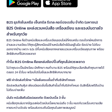
B2S ธุรกิจในเครือ เซ็นทรัล รีเทล คอร์ปอเรชั่น จำกัด (มหาชน)
B2S Online แหล่งรวมหนังสือ เครื่องเขียน และแรงบันดาลใจ
สำหรับทุกวัย
B2S Online คือร้านหนังสือและเครื่องเขียนออนไลน์ที่ครบครัน ตอบโจทย์คนรักการ
อ่านและงานเขียน ให้คุณรู้สึกเหมือนมีร้านหนังสือใกล้ฉันอยู่ในมือ ช้อปง่าย ไม่ต้อง
ออกจากบ้าน เพราะ b2s มีทั้งหนังสือหลากหลายแนวและเครื่องเขียนคุณภาพ พร้อม
สิทธิพิเศษที่ไม่ควรพลาด!
ทำไม B2S Online คือแหล่งช้อปปิ้งที่คุณไม่ควรพลาด
ไม่ว่าคุณจะเป็นนักเรียน นักศึกษา คนทำงาน B2S พร้อมให้คุณเลือกสินค้าคุณภาพได้
ตลอด 24 ชั่วโมง พร้อมโปรโมชั่นและสิทธิพิเศษมากมาย
ฟรี! ค่าจัดส่งทั่วไทย *เมื่อสั่งครบขั้นต่ำที่บริษัทกำหนด
ช้อปเพลินเกินคุ้ม! เพียงมียอดสั่งซื้อสินค้าขั้นต่ำที่บริษัทกำหนด รับสิทธิ์ส่งฟรีถึงบ้าน
ไม่ต้องจ่ายเพิ่ม
มั่นใจ หนังสือถึงมือปลอดภัย ด้วยบับเบิ้ล 3 ชั้น
หนังสือทุกเล่มจากบีทูเอสห่อด้วยบับเบิ้ลหนาแน่นถึง 3 ชั้น หมดกังวลเรื่องความเสีย
หายระหว่างจัดส่ง พร้อมส่งตรงถึงมือคุณในสภาพสมบูรณ์