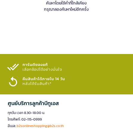
ค้นหาโดยใช้คำที่ใกล้เคียง
กรุณาลองค้นหาใหม่อีกครั้ง
การันตีของแท้
เลือกช้อปได้อย่างมั่นใจ​
คืนสินค้าได้ภายใน 14 วัน
หลังได้รับสินค้า*
ศูนย์บริการลูกค้าบีทูเอส
ทุกวัน เวลา 8.30-18.00 น.
โทรศัพท์: 02-115-0999
อีเมล:
b2sonlineshopping@b2s.co.th