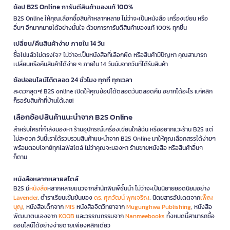
ช้อป B2S Online การันตีสินค้าของแท้ 100%
B2S Online ให้คุณเลือกซื้อสินค้าหลากหลาย ไม่ว่าจะเป็นหนังสือ เครื่องเขียน หรือ
อื่นๆ อีกมากมายได้อย่างมั่นใจ ด้วยการการันตีสินค้าของแท้ 100% ทุกชิ้น
เปลี่ยน/คืนสินค้าง่าย ภายใน 14 วัน
ซื้อไปแล้วไม่ตรงใจ? ไม่ว่าจะเป็นหนังสือที่เลือกผิด หรือสินค้ามีปัญหา คุณสามารถ
เปลี่ยนหรือคืนสินค้าได้ง่าย ๆ ภายใน 14 วันนับจากวันที่ได้รับสินค้า
ช้อปออนไลน์ได้ตลอด 24 ชั่วโมง ทุกที่ ทุกเวลา
สะดวกสุดๆ! B2S online เปิดให้คุณช้อปได้ตลอดวันตลอดคืน อยากได้อะไร แค่คลิก
ก็รอรับสินค้าที่บ้านได้เลย!
เลือกช้อปสินค้าแนะนำจาก B2S Online
สำหรับใครที่กำลังมองหา ร้านอุปกรณ์เครื่องเขียนใกล้ฉัน หรืออยากแวะร้าน B2S แต่
ไม่สะดวก วันนี้เราได้รวบรวมสินค้าแนะนำจาก B2S Online มาให้คุณเลือกสรรได้ง่ายๆ
พร้อมตอบโจทย์ทุกไลฟ์สไตล์ ไม่ว่าคุณจะมองหา ร้านขายหนังสือ หรือสินค้าอื่นๆ
ก็ตาม
หนังสือหลากหลายสไตล์
B2S มี
หนังสือ
หลากหลายแนวจากสำนักพิมพ์ชั้นนำ ไม่ว่าจะเป็นนิยายยอดนิยมอย่าง
Lavender
, ตำราเรียนเข้มข้นของ
ดร. ศุภวัฒน์ พุกเจริญ
, นิตยสารอัปเดตจาก
เพ็ญ
บุญ
, หนังสือเด็กจาก
MIS
หนังสือจิตวิทยาจาก
Mugunghwa Publishing
, หนังสือ
พัฒนาตนเองจาก
KOOB
และวรรณกรรมจาก
Nanmeebooks
ทั้งหมดนี้สามารถซื้อ
ออนไลน์ได้อย่างง่ายดายเพียงคลิกเดียว