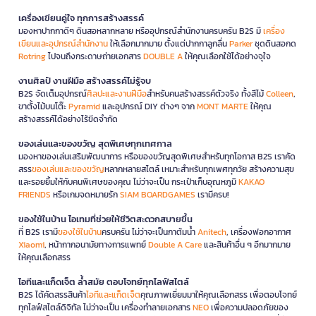
เครื่องเขียนคู่ใจ ทุกการสร้างสรรค์
มองหาปากกาดีๆ ดินสอหลากหลาย หรืออุปกรณ์สำนักงานครบครัน B2S มี
เครื่อง
เขียนและอุปกรณ์สำนักงาน
ให้เลือกมากมาย ตั้งแต่ปากกาลูกลื่น
Parker
ชุดดินสอกด
Rotring
ไปจนถึงกระดาษถ่ายเอกสาร
DOUBLE A
ให้คุณเลือกใช้ได้อย่างจุใจ
งานศิลป์ งานฝีมือ สร้างสรรค์ไม่รู้จบ
B2S จัดเต็มอุปกรณ์
ศิลปะและงานฝีมือ
สำหรับคนสร้างสรรค์ตัวจริง ทั้งสีไม้
Colleen
,
ขาตั้งไม้บนโต๊ะ
Pyramid
และอุปกรณ์ DIY ต่างๆ จาก
MONT MARTE
ให้คุณ
สร้างสรรค์ได้อย่างไร้ขีดจำกัด
ของเล่นและของขวัญ สุดพิเศษทุกเทศกาล
มองหาของเล่นเสริมพัฒนาการ หรือของขวัญสุดพิเศษสำหรับทุกโอกาส B2S เราคัด
สรร
ของเล่นและของขวัญ
หลากหลายสไตล์ เหมาะสำหรับทุกเพศทุกวัย สร้างความสุข
และรอยยิ้มให้กับคนพิเศษของคุณ ไม่ว่าจะเป็น กระเป๋าเก็บอุณหภูมิ
KAKAO
FRIENDS
หรือเกมจดหมายรัก
SIAM BOARDGAMES
เรามีครบ!
ของใช้ในบ้าน ไอเทมที่ช่วยให้ชีวิตสะดวกสบายขึ้น
ที่ B2S เรามี
ของใช้ในบ้าน
ครบครัน ไม่ว่าจะเป็นกาต้มน้ำ
Anitech
, เครื่องฟอกอากาศ
Xiaomi
, หน้ากากอนามัยทางการแพทย์
Double A Care
และสินค้าอื่น ๆ อีกมากมาย
ให้คุณเลือกสรร
ไอทีและแก็ดเจ็ต ล้ำสมัย ตอบโจทย์ทุกไลฟ์สไตล์
B2S ได้คัดสรรสินค้า
ไอทีและแก็ดเจ็ต
คุณภาพเยี่ยมมาให้คุณเลือกสรร เพื่อตอบโจทย์
ทุกไลฟ์สไตล์ดิจิทัล ไม่ว่าจะเป็น เครื่องทำลายเอกสาร
NEO
เพื่อความปลอดภัยของ