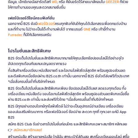
ข้อมูล, เอ็กซ์เทอนัลฮาร์ดดิสก์
WD
, หรือ คีย์บอร์ดไร้สายเมาส์คอมโบ
GEEZER
ที่ช่วย
ให้การทำงานของคุณสะดวกสบายยิ่งขึ้น
เฟอร์นิเจอร์ดีไซน์ครบฟังก์ชั่น
นอกจากนี้ B2S ยังมี
เฟอร์นิเจอร์
ครบทุกฟังก์ชันให้คุณได้เลือกสรรเพื่อตกแต่งบ้าน
และที่ทำงาน ไม่ว่าจะเป็นโต๊ะทำงานพับได้ จากแบรนด์
ONE
หรือ เก้าอี้ทำงาน
Furradec
ก็มีให้เลือกครบครัน
โปรโมชั่นและสิทธิพิเศษ
B2S จัดเต็มโปรโมชั่นและสิทธิพิเศษมากมายให้คุณเลือกช้อปออนไลน์ได้อย่างจุใจ
อัปเดตทุกเดือนกับแคมเปญลดราคาแรง
ทั้งสินค้าเครื่องเขียน หนังสือขายดี และไอเทมไลฟ์สไตล์สุดชิค พร้อมคูปองส่วนลด
และดีลพิเศษเมื่อช้อปผ่าน B2S.co.th เท่านั้น นอกจากนี้ B2S ยังใจดีส่งฟรีทั่วประเทศ
*เมื่อสั่งครบขั้นต่ำที่บริษัทกำหนด
B2S จัดเต็มโปรโมชั่นและสิทธิพิเศษเพียบ ช้อปออนไลน์ได้เลย! ลดแรงทุกเดือน ทั้ง
เครื่องเขียน หนังสือดัง ของไอเทมไลฟ์สไตล์สุดชิค พร้อมคูปองส่วนลดพิเศษเมื่อซื้อ
ผ่าน B2S.co.th เท่านั้น และส่งฟรีทั่วไทย *เมื่อสั่งครบขั้นต่ำที่บริษัทกำหนด
B2S มีทุกอย่างตอบโจทย์ทุกไลฟ์สไตล์ ไม่ว่าจะเป็นอุปกรณ์อ่านเขียน เครื่องเขียน
ของเล่นเสริมพัฒนาการ หรือเฟอร์นิเจอร์ ช้อปง่าย สะดวก ทุกที่ ทุกเวลา แค่มี App
B2S
สมัคร B2S Club รับข่าวสารโปรโมชั่นก่อนใคร และสิทธิพิเศษเฉพาะสมาชิก! คลิกเลย
สมัครสมาชิกเลย!
👉
#ร้านหนังสือ #ร้านขายหนังสือ ใกล้ฉัน #กระเป๋าใส่ดินสอ #เครื่องเขียนออนไลน์ #ซื้อ