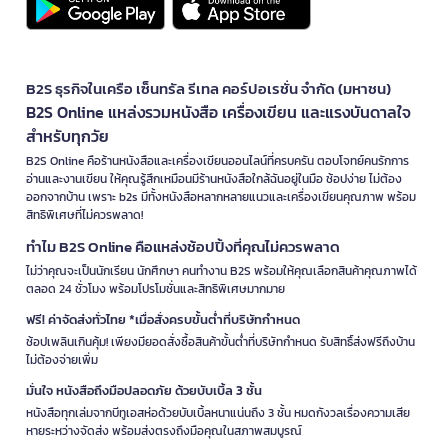
B2S ธุรกิจในเครือ เซ็นทรัล รีเทล คอร์ปอเรชั่น จำกัด (มหาชน)
B2S Online แหล่งรวมหนังสือ เครื่องเขียน และแรงบันดาลใจ
สำหรับทุกวัย
B2S Online คือร้านหนังสือและเครื่องเขียนออนไลน์ที่ครบครัน ตอบโจทย์คนรักการ
อ่านและงานเขียน ให้คุณรู้สึกเหมือนมีร้านหนังสือใกล้ฉันอยู่ในมือ ช้อปง่าย ไม่ต้อง
ออกจากบ้าน เพราะ b2s มีทั้งหนังสือหลากหลายแนวและเครื่องเขียนคุณภาพ พร้อม
สิทธิพิเศษที่ไม่ควรพลาด!
ทำไม B2S Online คือแหล่งช้อปปิ้งที่คุณไม่ควรพลาด
ไม่ว่าคุณจะเป็นนักเรียน นักศึกษา คนทำงาน B2S พร้อมให้คุณเลือกสินค้าคุณภาพได้
ตลอด 24 ชั่วโมง พร้อมโปรโมชั่นและสิทธิพิเศษมากมาย
ฟรี! ค่าจัดส่งทั่วไทย *เมื่อสั่งครบขั้นต่ำที่บริษัทกำหนด
ช้อปเพลินเกินคุ้ม! เพียงมียอดสั่งซื้อสินค้าขั้นต่ำที่บริษัทกำหนด รับสิทธิ์ส่งฟรีถึงบ้าน
ไม่ต้องจ่ายเพิ่ม
มั่นใจ หนังสือถึงมือปลอดภัย ด้วยบับเบิ้ล 3 ชั้น
หนังสือทุกเล่มจากบีทูเอสห่อด้วยบับเบิ้ลหนาแน่นถึง 3 ชั้น หมดกังวลเรื่องความเสีย
หายระหว่างจัดส่ง พร้อมส่งตรงถึงมือคุณในสภาพสมบูรณ์