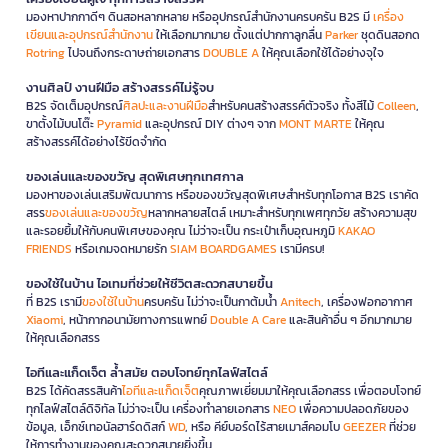
มองหาปากกาดีๆ ดินสอหลากหลาย หรืออุปกรณ์สำนักงานครบครัน B2S มี
เครื่อง
เขียนและอุปกรณ์สำนักงาน
ให้เลือกมากมาย ตั้งแต่ปากกาลูกลื่น
Parker
ชุดดินสอกด
Rotring
ไปจนถึงกระดาษถ่ายเอกสาร
DOUBLE A
ให้คุณเลือกใช้ได้อย่างจุใจ
งานศิลป์ งานฝีมือ สร้างสรรค์ไม่รู้จบ
B2S จัดเต็มอุปกรณ์
ศิลปะและงานฝีมือ
สำหรับคนสร้างสรรค์ตัวจริง ทั้งสีไม้
Colleen
,
ขาตั้งไม้บนโต๊ะ
Pyramid
และอุปกรณ์ DIY ต่างๆ จาก
MONT MARTE
ให้คุณ
สร้างสรรค์ได้อย่างไร้ขีดจำกัด
ของเล่นและของขวัญ สุดพิเศษทุกเทศกาล
มองหาของเล่นเสริมพัฒนาการ หรือของขวัญสุดพิเศษสำหรับทุกโอกาส B2S เราคัด
สรร
ของเล่นและของขวัญ
หลากหลายสไตล์ เหมาะสำหรับทุกเพศทุกวัย สร้างความสุข
และรอยยิ้มให้กับคนพิเศษของคุณ ไม่ว่าจะเป็น กระเป๋าเก็บอุณหภูมิ
KAKAO
FRIENDS
หรือเกมจดหมายรัก
SIAM BOARDGAMES
เรามีครบ!
ของใช้ในบ้าน ไอเทมที่ช่วยให้ชีวิตสะดวกสบายขึ้น
ที่ B2S เรามี
ของใช้ในบ้าน
ครบครัน ไม่ว่าจะเป็นกาต้มน้ำ
Anitech
, เครื่องฟอกอากาศ
Xiaomi
, หน้ากากอนามัยทางการแพทย์
Double A Care
และสินค้าอื่น ๆ อีกมากมาย
ให้คุณเลือกสรร
ไอทีและแก็ดเจ็ต ล้ำสมัย ตอบโจทย์ทุกไลฟ์สไตล์
B2S ได้คัดสรรสินค้า
ไอทีและแก็ดเจ็ต
คุณภาพเยี่ยมมาให้คุณเลือกสรร เพื่อตอบโจทย์
ทุกไลฟ์สไตล์ดิจิทัล ไม่ว่าจะเป็น เครื่องทำลายเอกสาร
NEO
เพื่อความปลอดภัยของ
ข้อมูล, เอ็กซ์เทอนัลฮาร์ดดิสก์
WD
, หรือ คีย์บอร์ดไร้สายเมาส์คอมโบ
GEEZER
ที่ช่วย
ให้การทำงานของคุณสะดวกสบายยิ่งขึ้น