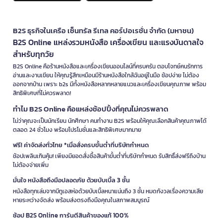
B2S ธุรกิจในเครือ เซ็นทรัล รีเทล คอร์ปอเรชั่น จำกัด (มหาชน)
B2S Online แหล่งรวมหนังสือ เครื่องเขียน และแรงบันดาลใจ
สำหรับทุกวัย
B2S Online คือร้านหนังสือและเครื่องเขียนออนไลน์ที่ครบครัน ตอบโจทย์คนรักการ
อ่านและงานเขียน ให้คุณรู้สึกเหมือนมีร้านหนังสือใกล้ฉันอยู่ในมือ ช้อปง่าย ไม่ต้อง
ออกจากบ้าน เพราะ b2s มีทั้งหนังสือหลากหลายแนวและเครื่องเขียนคุณภาพ พร้อม
สิทธิพิเศษที่ไม่ควรพลาด!
ทำไม B2S Online คือแหล่งช้อปปิ้งที่คุณไม่ควรพลาด
ไม่ว่าคุณจะเป็นนักเรียน นักศึกษา คนทำงาน B2S พร้อมให้คุณเลือกสินค้าคุณภาพได้
ตลอด 24 ชั่วโมง พร้อมโปรโมชั่นและสิทธิพิเศษมากมาย
ฟรี! ค่าจัดส่งทั่วไทย *เมื่อสั่งครบขั้นต่ำที่บริษัทกำหนด
ช้อปเพลินเกินคุ้ม! เพียงมียอดสั่งซื้อสินค้าขั้นต่ำที่บริษัทกำหนด รับสิทธิ์ส่งฟรีถึงบ้าน
ไม่ต้องจ่ายเพิ่ม
มั่นใจ หนังสือถึงมือปลอดภัย ด้วยบับเบิ้ล 3 ชั้น
หนังสือทุกเล่มจากบีทูเอสห่อด้วยบับเบิ้ลหนาแน่นถึง 3 ชั้น หมดกังวลเรื่องความเสีย
หายระหว่างจัดส่ง พร้อมส่งตรงถึงมือคุณในสภาพสมบูรณ์
ช้อป B2S Online การันตีสินค้าของแท้ 100%