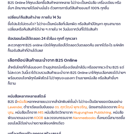
B2S Online ให้คุณเลือกซื้อสินค้าหลากหลาย ไม่ว่าจะเป็นหนังสือ เครื่องเขียน หรือ
อื่นๆ อีกมากมายได้อย่างมั่นใจ ด้วยการการันตีสินค้าของแท้ 100% ทุกชิ้น
เปลี่ยน/คืนสินค้าง่าย ภายใน 14 วัน
ซื้อไปแล้วไม่ตรงใจ? ไม่ว่าจะเป็นหนังสือที่เลือกผิด หรือสินค้ามีปัญหา คุณสามารถ
เปลี่ยนหรือคืนสินค้าได้ง่าย ๆ ภายใน 14 วันนับจากวันที่ได้รับสินค้า
ช้อปออนไลน์ได้ตลอด 24 ชั่วโมง ทุกที่ ทุกเวลา
สะดวกสุดๆ! B2S online เปิดให้คุณช้อปได้ตลอดวันตลอดคืน อยากได้อะไร แค่คลิก
ก็รอรับสินค้าที่บ้านได้เลย!
เลือกช้อปสินค้าแนะนำจาก B2S Online
สำหรับใครที่กำลังมองหา ร้านอุปกรณ์เครื่องเขียนใกล้ฉัน หรืออยากแวะร้าน B2S แต่
ไม่สะดวก วันนี้เราได้รวบรวมสินค้าแนะนำจาก B2S Online มาให้คุณเลือกสรรได้ง่ายๆ
พร้อมตอบโจทย์ทุกไลฟ์สไตล์ ไม่ว่าคุณจะมองหา ร้านขายหนังสือ หรือสินค้าอื่นๆ
ก็ตาม
หนังสือหลากหลายสไตล์
B2S มี
หนังสือ
หลากหลายแนวจากสำนักพิมพ์ชั้นนำ ไม่ว่าจะเป็นนิยายยอดนิยมอย่าง
Lavender
, ตำราเรียนเข้มข้นของ
ดร. ศุภวัฒน์ พุกเจริญ
, นิตยสารอัปเดตจาก
เพ็ญ
บุญ
, หนังสือเด็กจาก
MIS
หนังสือจิตวิทยาจาก
Mugunghwa Publishing
, หนังสือ
พัฒนาตนเองจาก
KOOB
และวรรณกรรมจาก
Nanmeebooks
ทั้งหมดนี้สามารถซื้อ
ออนไลน์ได้อย่างง่ายดายเพียงคลิกเดียว
เครื่องเขียนคู่ใจ ทุกการสร้างสรรค์