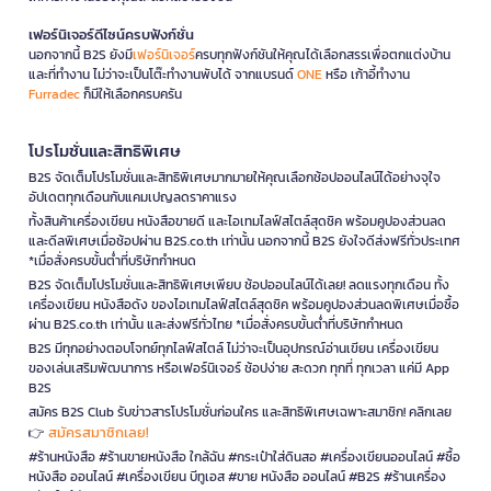
เฟอร์นิเจอร์ดีไซน์ครบฟังก์ชั่น
นอกจากนี้ B2S ยังมี
เฟอร์นิเจอร์
ครบทุกฟังก์ชันให้คุณได้เลือกสรรเพื่อตกแต่งบ้าน
และที่ทำงาน ไม่ว่าจะเป็นโต๊ะทำงานพับได้ จากแบรนด์
ONE
หรือ เก้าอี้ทำงาน
Furradec
ก็มีให้เลือกครบครัน
โปรโมชั่นและสิทธิพิเศษ
B2S จัดเต็มโปรโมชั่นและสิทธิพิเศษมากมายให้คุณเลือกช้อปออนไลน์ได้อย่างจุใจ
อัปเดตทุกเดือนกับแคมเปญลดราคาแรง
ทั้งสินค้าเครื่องเขียน หนังสือขายดี และไอเทมไลฟ์สไตล์สุดชิค พร้อมคูปองส่วนลด
และดีลพิเศษเมื่อช้อปผ่าน B2S.co.th เท่านั้น นอกจากนี้ B2S ยังใจดีส่งฟรีทั่วประเทศ
*เมื่อสั่งครบขั้นต่ำที่บริษัทกำหนด
B2S จัดเต็มโปรโมชั่นและสิทธิพิเศษเพียบ ช้อปออนไลน์ได้เลย! ลดแรงทุกเดือน ทั้ง
เครื่องเขียน หนังสือดัง ของไอเทมไลฟ์สไตล์สุดชิค พร้อมคูปองส่วนลดพิเศษเมื่อซื้อ
ผ่าน B2S.co.th เท่านั้น และส่งฟรีทั่วไทย *เมื่อสั่งครบขั้นต่ำที่บริษัทกำหนด
B2S มีทุกอย่างตอบโจทย์ทุกไลฟ์สไตล์ ไม่ว่าจะเป็นอุปกรณ์อ่านเขียน เครื่องเขียน
ของเล่นเสริมพัฒนาการ หรือเฟอร์นิเจอร์ ช้อปง่าย สะดวก ทุกที่ ทุกเวลา แค่มี App
B2S
สมัคร B2S Club รับข่าวสารโปรโมชั่นก่อนใคร และสิทธิพิเศษเฉพาะสมาชิก! คลิกเลย
สมัครสมาชิกเลย!
👉
#ร้านหนังสือ #ร้านขายหนังสือ ใกล้ฉัน #กระเป๋าใส่ดินสอ #เครื่องเขียนออนไลน์ #ซื้อ
หนังสือ ออนไลน์ #เครื่องเขียน บีทูเอส #ขาย หนังสือ ออนไลน์ #B2S #ร้านเครื่อง