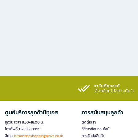
การันตีของแท้
เลือกช้อปได้อย่างมั่นใจ​
ศูนย์บริการลูกค้าบีทูเอส
การสนับสนุนลูกค้า
ทุกวัน เวลา 8.30-18.00 น.
ติดต่อเรา
โทรศัพท์: 02-115-0999
วิธีการช้อปออนไลน์
อีเมล:
b2sonlineshopping@b2s.co.th
การจัดส่งสินค้า