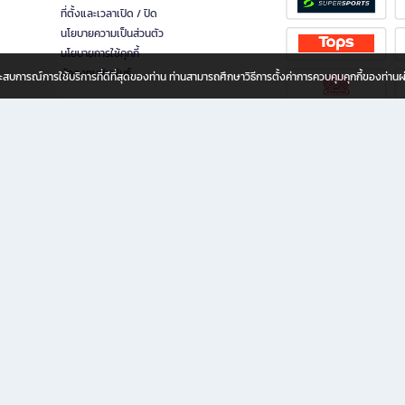
ที่ตั้งและเวลาเปิด / ปิด
นโยบายความเป็นส่วนตัว
นโยบายการใช้คุกกี้
นักลงทุนสัมพันธ์
อประสบการณ์การใช้บริการที่ดีที่สุดของท่าน ท่านสามารถศึกษาวิธีการตั้งค่าการควบคุมคุกกี้ของท่าน
ทุกวัย
ขียน ให้คุณรู้สึกเหมือนมีร้านหนังสือใกล้ฉันอยู่ในมือ ช้อปง่าย ไม่ต้องออกจากบ้าน เพราะ b2
 ชั่วโมง พร้อมโปรโมชั่นและสิทธิพิเศษมากมาย