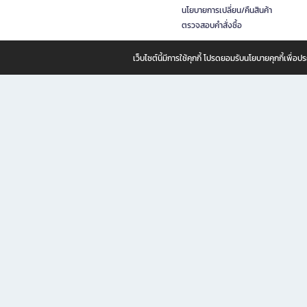
นโยบายการเปลี่ยน/คืนสินค้า
ตรวจสอบคำสั่งซื้อ
เว็บไซต์นี้มีการใช้คุกกี้ โปรดยอมรับนโยบายคุกกี้เพื่
B2S ธุรกิจในเครือ เซ็นทรัล รีเทล คอร์ปอเรชั่น จำกัด (มหาชน)
B2S Online แหล่งรวมหนังสือ เครื่องเขียน และแรงบันดาลใจสำหรับ
B2S Online คือร้านหนังสือและเครื่องเขียนออนไลน์ที่ครบครัน ตอบโจทย์คนรักการอ่านและงานเ
ทำไม B2S Online คือแหล่งช้อปปิ้งที่คุณไม่ควรพลาด
ไม่ว่าคุณจะเป็นนักเรียน นักศึกษา คนทำงาน B2S พร้อมให้คุณเลือกสินค้าคุณภาพได้ตลอด 24