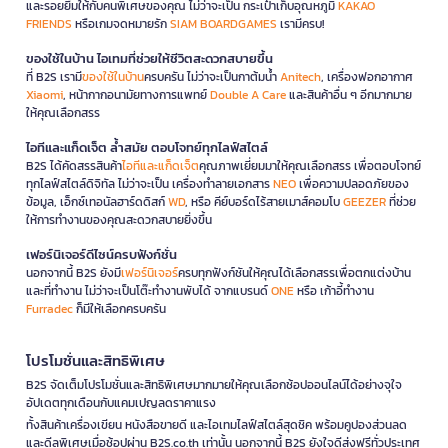
และรอยยิ้มให้กับคนพิเศษของคุณ ไม่ว่าจะเป็น กระเป๋าเก็บอุณหภูมิ
KAKAO
FRIENDS
หรือเกมจดหมายรัก
SIAM BOARDGAMES
เรามีครบ!
ของใช้ในบ้าน ไอเทมที่ช่วยให้ชีวิตสะดวกสบายขึ้น
ที่ B2S เรามี
ของใช้ในบ้าน
ครบครัน ไม่ว่าจะเป็นกาต้มน้ำ
Anitech
, เครื่องฟอกอากาศ
Xiaomi
, หน้ากากอนามัยทางการแพทย์
Double A Care
และสินค้าอื่น ๆ อีกมากมาย
ให้คุณเลือกสรร
ไอทีและแก็ดเจ็ต ล้ำสมัย ตอบโจทย์ทุกไลฟ์สไตล์
B2S ได้คัดสรรสินค้า
ไอทีและแก็ดเจ็ต
คุณภาพเยี่ยมมาให้คุณเลือกสรร เพื่อตอบโจทย์
ทุกไลฟ์สไตล์ดิจิทัล ไม่ว่าจะเป็น เครื่องทำลายเอกสาร
NEO
เพื่อความปลอดภัยของ
ข้อมูล, เอ็กซ์เทอนัลฮาร์ดดิสก์
WD
, หรือ คีย์บอร์ดไร้สายเมาส์คอมโบ
GEEZER
ที่ช่วย
ให้การทำงานของคุณสะดวกสบายยิ่งขึ้น
เฟอร์นิเจอร์ดีไซน์ครบฟังก์ชั่น
นอกจากนี้ B2S ยังมี
เฟอร์นิเจอร์
ครบทุกฟังก์ชันให้คุณได้เลือกสรรเพื่อตกแต่งบ้าน
และที่ทำงาน ไม่ว่าจะเป็นโต๊ะทำงานพับได้ จากแบรนด์
ONE
หรือ เก้าอี้ทำงาน
Furradec
ก็มีให้เลือกครบครัน
โปรโมชั่นและสิทธิพิเศษ
B2S จัดเต็มโปรโมชั่นและสิทธิพิเศษมากมายให้คุณเลือกช้อปออนไลน์ได้อย่างจุใจ
อัปเดตทุกเดือนกับแคมเปญลดราคาแรง
ทั้งสินค้าเครื่องเขียน หนังสือขายดี และไอเทมไลฟ์สไตล์สุดชิค พร้อมคูปองส่วนลด
และดีลพิเศษเมื่อช้อปผ่าน B2S.co.th เท่านั้น นอกจากนี้ B2S ยังใจดีส่งฟรีทั่วประเทศ