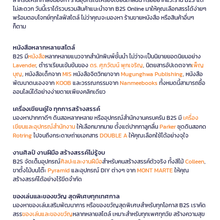
ไม่สะดวก วันนี้เราได้รวบรวมสินค้าแนะนำจาก B2S Online มาให้คุณเลือกสรรได้ง่ายๆ
พร้อมตอบโจทย์ทุกไลฟ์สไตล์ ไม่ว่าคุณจะมองหา ร้านขายหนังสือ หรือสินค้าอื่นๆ
ก็ตาม
หนังสือหลากหลายสไตล์
B2S มี
หนังสือ
หลากหลายแนวจากสำนักพิมพ์ชั้นนำ ไม่ว่าจะเป็นนิยายยอดนิยมอย่าง
Lavender
, ตำราเรียนเข้มข้นของ
ดร. ศุภวัฒน์ พุกเจริญ
, นิตยสารอัปเดตจาก
เพ็ญ
บุญ
, หนังสือเด็กจาก
MIS
หนังสือจิตวิทยาจาก
Mugunghwa Publishing
, หนังสือ
พัฒนาตนเองจาก
KOOB
และวรรณกรรมจาก
Nanmeebooks
ทั้งหมดนี้สามารถซื้อ
ออนไลน์ได้อย่างง่ายดายเพียงคลิกเดียว
เครื่องเขียนคู่ใจ ทุกการสร้างสรรค์
มองหาปากกาดีๆ ดินสอหลากหลาย หรืออุปกรณ์สำนักงานครบครัน B2S มี
เครื่อง
เขียนและอุปกรณ์สำนักงาน
ให้เลือกมากมาย ตั้งแต่ปากกาลูกลื่น
Parker
ชุดดินสอกด
Rotring
ไปจนถึงกระดาษถ่ายเอกสาร
DOUBLE A
ให้คุณเลือกใช้ได้อย่างจุใจ
งานศิลป์ งานฝีมือ สร้างสรรค์ไม่รู้จบ
B2S จัดเต็มอุปกรณ์
ศิลปะและงานฝีมือ
สำหรับคนสร้างสรรค์ตัวจริง ทั้งสีไม้
Colleen
,
ขาตั้งไม้บนโต๊ะ
Pyramid
และอุปกรณ์ DIY ต่างๆ จาก
MONT MARTE
ให้คุณ
สร้างสรรค์ได้อย่างไร้ขีดจำกัด
ของเล่นและของขวัญ สุดพิเศษทุกเทศกาล
มองหาของเล่นเสริมพัฒนาการ หรือของขวัญสุดพิเศษสำหรับทุกโอกาส B2S เราคัด
สรร
ของเล่นและของขวัญ
หลากหลายสไตล์ เหมาะสำหรับทุกเพศทุกวัย สร้างความสุข