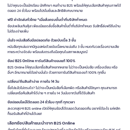
ไม่ว่าคุณจะเป็นนักเรียน นักศึกษา คนทำงาน B2S พร้อมให้คุณเลือกสินค้าคุณภาพได้
ตลอด 24 ชั่วโมง พร้อมโปรโมชั่นและสิทธิพิเศษมากมาย
ฟรี! ค่าจัดส่งทั่วไทย *เมื่อสั่งครบขั้นต่ำที่บริษัทกำหนด
ช้อปเพลินเกินคุ้ม! เพียงมียอดสั่งซื้อสินค้าขั้นต่ำที่บริษัทกำหนด รับสิทธิ์ส่งฟรีถึงบ้าน
ไม่ต้องจ่ายเพิ่ม
มั่นใจ หนังสือถึงมือปลอดภัย ด้วยบับเบิ้ล 3 ชั้น
หนังสือทุกเล่มจากบีทูเอสห่อด้วยบับเบิ้ลหนาแน่นถึง 3 ชั้น หมดกังวลเรื่องความเสีย
หายระหว่างจัดส่ง พร้อมส่งตรงถึงมือคุณในสภาพสมบูรณ์
ช้อป B2S Online การันตีสินค้าของแท้ 100%
B2S Online ให้คุณเลือกซื้อสินค้าหลากหลาย ไม่ว่าจะเป็นหนังสือ เครื่องเขียน หรือ
อื่นๆ อีกมากมายได้อย่างมั่นใจ ด้วยการการันตีสินค้าของแท้ 100% ทุกชิ้น
เปลี่ยน/คืนสินค้าง่าย ภายใน 14 วัน
ซื้อไปแล้วไม่ตรงใจ? ไม่ว่าจะเป็นหนังสือที่เลือกผิด หรือสินค้ามีปัญหา คุณสามารถ
เปลี่ยนหรือคืนสินค้าได้ง่าย ๆ ภายใน 14 วันนับจากวันที่ได้รับสินค้า
ช้อปออนไลน์ได้ตลอด 24 ชั่วโมง ทุกที่ ทุกเวลา
สะดวกสุดๆ! B2S online เปิดให้คุณช้อปได้ตลอดวันตลอดคืน อยากได้อะไร แค่คลิก
ก็รอรับสินค้าที่บ้านได้เลย!
เลือกช้อปสินค้าแนะนำจาก B2S Online
สำหรับใครที่กำลังมองหา ร้านอุปกรณ์เครื่องเขียนใกล้ฉัน หรืออยากแวะร้าน B2S แต่