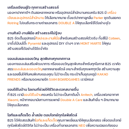
เครื่องเขียนคู่ใจ ทุกการสร้างสรรค์
มองหาปากกาดีๆ ดินสอหลากหลาย หรืออุปกรณ์สำนักงานครบครัน B2S มี
เครื่อง
เขียนและอุปกรณ์สำนักงาน
ให้เลือกมากมาย ตั้งแต่ปากกาลูกลื่น
Parker
ชุดดินสอกด
Rotring
ไปจนถึงกระดาษถ่ายเอกสาร
DOUBLE A
ให้คุณเลือกใช้ได้อย่างจุใจ
งานศิลป์ งานฝีมือ สร้างสรรค์ไม่รู้จบ
B2S จัดเต็มอุปกรณ์
ศิลปะและงานฝีมือ
สำหรับคนสร้างสรรค์ตัวจริง ทั้งสีไม้
Colleen
,
ขาตั้งไม้บนโต๊ะ
Pyramid
และอุปกรณ์ DIY ต่างๆ จาก
MONT MARTE
ให้คุณ
สร้างสรรค์ได้อย่างไร้ขีดจำกัด
ของเล่นและของขวัญ สุดพิเศษทุกเทศกาล
มองหาของเล่นเสริมพัฒนาการ หรือของขวัญสุดพิเศษสำหรับทุกโอกาส B2S เราคัด
สรร
ของเล่นและของขวัญ
หลากหลายสไตล์ เหมาะสำหรับทุกเพศทุกวัย สร้างความสุข
และรอยยิ้มให้กับคนพิเศษของคุณ ไม่ว่าจะเป็น กระเป๋าเก็บอุณหภูมิ
KAKAO
FRIENDS
หรือเกมจดหมายรัก
SIAM BOARDGAMES
เรามีครบ!
ของใช้ในบ้าน ไอเทมที่ช่วยให้ชีวิตสะดวกสบายขึ้น
ที่ B2S เรามี
ของใช้ในบ้าน
ครบครัน ไม่ว่าจะเป็นกาต้มน้ำ
Anitech
, เครื่องฟอกอากาศ
Xiaomi
, หน้ากากอนามัยทางการแพทย์
Double A Care
และสินค้าอื่น ๆ อีกมากมาย
ให้คุณเลือกสรร
ไอทีและแก็ดเจ็ต ล้ำสมัย ตอบโจทย์ทุกไลฟ์สไตล์
B2S ได้คัดสรรสินค้า
ไอทีและแก็ดเจ็ต
คุณภาพเยี่ยมมาให้คุณเลือกสรร เพื่อตอบโจทย์
ทุกไลฟ์สไตล์ดิจิทัล ไม่ว่าจะเป็น เครื่องทำลายเอกสาร
NEO
เพื่อความปลอดภัยของ