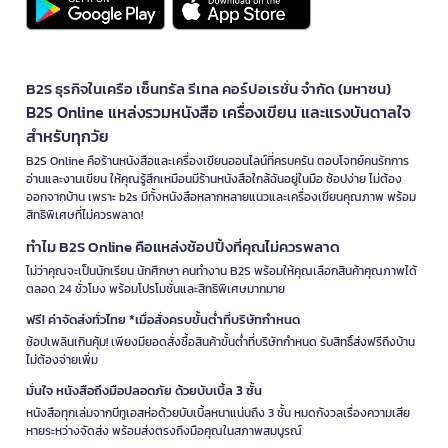
B2S ธุรกิจในเครือ เซ็นทรัล รีเทล คอร์ปอเรชั่น จำกัด (มหาชน)
B2S Online แหล่งรวมหนังสือ เครื่องเขียน และแรงบันดาลใจ
สำหรับทุกวัย
B2S Online คือร้านหนังสือและเครื่องเขียนออนไลน์ที่ครบครัน ตอบโจทย์คนรักการ
อ่านและงานเขียน ให้คุณรู้สึกเหมือนมีร้านหนังสือใกล้ฉันอยู่ในมือ ช้อปง่าย ไม่ต้อง
ออกจากบ้าน เพราะ b2s มีทั้งหนังสือหลากหลายแนวและเครื่องเขียนคุณภาพ พร้อม
สิทธิพิเศษที่ไม่ควรพลาด!
ทำไม B2S Online คือแหล่งช้อปปิ้งที่คุณไม่ควรพลาด
ไม่ว่าคุณจะเป็นนักเรียน นักศึกษา คนทำงาน B2S พร้อมให้คุณเลือกสินค้าคุณภาพได้
ตลอด 24 ชั่วโมง พร้อมโปรโมชั่นและสิทธิพิเศษมากมาย
ฟรี! ค่าจัดส่งทั่วไทย *เมื่อสั่งครบขั้นต่ำที่บริษัทกำหนด
ช้อปเพลินเกินคุ้ม! เพียงมียอดสั่งซื้อสินค้าขั้นต่ำที่บริษัทกำหนด รับสิทธิ์ส่งฟรีถึงบ้าน
ไม่ต้องจ่ายเพิ่ม
มั่นใจ หนังสือถึงมือปลอดภัย ด้วยบับเบิ้ล 3 ชั้น
หนังสือทุกเล่มจากบีทูเอสห่อด้วยบับเบิ้ลหนาแน่นถึง 3 ชั้น หมดกังวลเรื่องความเสีย
หายระหว่างจัดส่ง พร้อมส่งตรงถึงมือคุณในสภาพสมบูรณ์