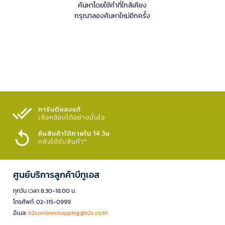
ค้นหาโดยใช้คำที่ใกล้เคียง
กรุณาลองค้นหาใหม่อีกครั้ง
การันตีของแท้
เลือกช้อปได้อย่างมั่นใจ​
คืนสินค้าได้ภายใน 14 วัน
หลังได้รับสินค้า*
ศูนย์บริการลูกค้าบีทูเอส
ทุกวัน เวลา 8.30-18.00 น.
โทรศัพท์: 02-115-0999
อีเมล:
b2sonlineshopping@b2s.co.th