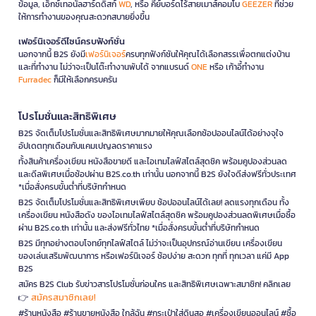
ข้อมูล, เอ็กซ์เทอนัลฮาร์ดดิสก์
WD
, หรือ คีย์บอร์ดไร้สายเมาส์คอมโบ
GEEZER
ที่ช่วย
ให้การทำงานของคุณสะดวกสบายยิ่งขึ้น
เฟอร์นิเจอร์ดีไซน์ครบฟังก์ชั่น
นอกจากนี้ B2S ยังมี
เฟอร์นิเจอร์
ครบทุกฟังก์ชันให้คุณได้เลือกสรรเพื่อตกแต่งบ้าน
และที่ทำงาน ไม่ว่าจะเป็นโต๊ะทำงานพับได้ จากแบรนด์
ONE
หรือ เก้าอี้ทำงาน
Furradec
ก็มีให้เลือกครบครัน
โปรโมชั่นและสิทธิพิเศษ
B2S จัดเต็มโปรโมชั่นและสิทธิพิเศษมากมายให้คุณเลือกช้อปออนไลน์ได้อย่างจุใจ
อัปเดตทุกเดือนกับแคมเปญลดราคาแรง
ทั้งสินค้าเครื่องเขียน หนังสือขายดี และไอเทมไลฟ์สไตล์สุดชิค พร้อมคูปองส่วนลด
และดีลพิเศษเมื่อช้อปผ่าน B2S.co.th เท่านั้น นอกจากนี้ B2S ยังใจดีส่งฟรีทั่วประเทศ
*เมื่อสั่งครบขั้นต่ำที่บริษัทกำหนด
B2S จัดเต็มโปรโมชั่นและสิทธิพิเศษเพียบ ช้อปออนไลน์ได้เลย! ลดแรงทุกเดือน ทั้ง
เครื่องเขียน หนังสือดัง ของไอเทมไลฟ์สไตล์สุดชิค พร้อมคูปองส่วนลดพิเศษเมื่อซื้อ
ผ่าน B2S.co.th เท่านั้น และส่งฟรีทั่วไทย *เมื่อสั่งครบขั้นต่ำที่บริษัทกำหนด
B2S มีทุกอย่างตอบโจทย์ทุกไลฟ์สไตล์ ไม่ว่าจะเป็นอุปกรณ์อ่านเขียน เครื่องเขียน
ของเล่นเสริมพัฒนาการ หรือเฟอร์นิเจอร์ ช้อปง่าย สะดวก ทุกที่ ทุกเวลา แค่มี App
B2S
สมัคร B2S Club รับข่าวสารโปรโมชั่นก่อนใคร และสิทธิพิเศษเฉพาะสมาชิก! คลิกเลย
สมัครสมาชิกเลย!
👉
#ร้านหนังสือ #ร้านขายหนังสือ ใกล้ฉัน #กระเป๋าใส่ดินสอ #เครื่องเขียนออนไลน์ #ซื้อ