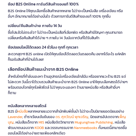
ช้อป B2S Online การันตีสินค้าของแท้ 100%
B2S Online ให้คุณเลือกซื้อสินค้าหลากหลาย ไม่ว่าจะเป็นหนังสือ เครื่องเขียน หรือ
อื่นๆ อีกมากมายได้อย่างมั่นใจ ด้วยการการันตีสินค้าของแท้ 100% ทุกชิ้น
เปลี่ยน/คืนสินค้าง่าย ภายใน 14 วัน
ซื้อไปแล้วไม่ตรงใจ? ไม่ว่าจะเป็นหนังสือที่เลือกผิด หรือสินค้ามีปัญหา คุณสามารถ
เปลี่ยนหรือคืนสินค้าได้ง่าย ๆ ภายใน 14 วันนับจากวันที่ได้รับสินค้า
ช้อปออนไลน์ได้ตลอด 24 ชั่วโมง ทุกที่ ทุกเวลา
สะดวกสุดๆ! B2S online เปิดให้คุณช้อปได้ตลอดวันตลอดคืน อยากได้อะไร แค่คลิก
ก็รอรับสินค้าที่บ้านได้เลย!
เลือกช้อปสินค้าแนะนำจาก B2S Online
สำหรับใครที่กำลังมองหา ร้านอุปกรณ์เครื่องเขียนใกล้ฉัน หรืออยากแวะร้าน B2S แต่
ไม่สะดวก วันนี้เราได้รวบรวมสินค้าแนะนำจาก B2S Online มาให้คุณเลือกสรรได้ง่ายๆ
พร้อมตอบโจทย์ทุกไลฟ์สไตล์ ไม่ว่าคุณจะมองหา ร้านขายหนังสือ หรือสินค้าอื่นๆ
ก็ตาม
หนังสือหลากหลายสไตล์
B2S มี
หนังสือ
หลากหลายแนวจากสำนักพิมพ์ชั้นนำ ไม่ว่าจะเป็นนิยายยอดนิยมอย่าง
Lavender
, ตำราเรียนเข้มข้นของ
ดร. ศุภวัฒน์ พุกเจริญ
, นิตยสารอัปเดตจาก
เพ็ญ
บุญ
, หนังสือเด็กจาก
MIS
หนังสือจิตวิทยาจาก
Mugunghwa Publishing
, หนังสือ
พัฒนาตนเองจาก
KOOB
และวรรณกรรมจาก
Nanmeebooks
ทั้งหมดนี้สามารถซื้อ
ออนไลน์ได้อย่างง่ายดายเพียงคลิกเดียว