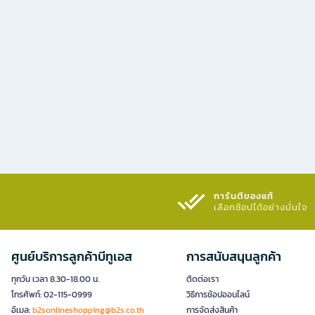
การันตีของแท้
เลือกช้อปได้อย่างมั่นใจ​
ศูนย์บริการลูกค้าบีทูเอส
การสนับสนุนลูกค้า
ทุกวัน เวลา 8.30-18.00 น.
ติดต่อเรา
โทรศัพท์: 02-115-0999
วิธีการช้อปออนไลน์
อีเมล:
b2sonlineshopping@b2s.co.th
การจัดส่งสินค้า