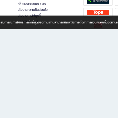
ที่ตั้งและเวลาเปิด / ปิด
นโยบายความเป็นส่วนตัว
นโยบายการใช้คุกกี้
นักลงทุนสัมพันธ์
อประสบการณ์การใช้บริการที่ดีที่สุดของท่าน ท่านสามารถศึกษาวิธีการตั้งค่าการควบคุมคุกกี้ของท่าน
ทุกวัย
ขียน ให้คุณรู้สึกเหมือนมีร้านหนังสือใกล้ฉันอยู่ในมือ ช้อปง่าย ไม่ต้องออกจากบ้าน เพราะ b2
 ชั่วโมง พร้อมโปรโมชั่นและสิทธิพิเศษมากมาย