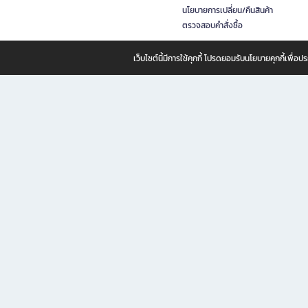
นโยบายการเปลี่ยน/คืนสินค้า
ตรวจสอบคำสั่งซื้อ
เว็บไซต์นี้มีการใช้คุกกี้ โปรดยอมรับนโยบายคุกกี้เพื่
B2S ธุรกิจในเครือ เซ็นทรัล รีเทล คอร์ปอเรชั่น จำกัด (มหาชน)
B2S Online แหล่งรวมหนังสือ เครื่องเขียน และแรงบันดาลใจสำหรับ
B2S Online คือร้านหนังสือและเครื่องเขียนออนไลน์ที่ครบครัน ตอบโจทย์คนรักการอ่านและงานเ
ทำไม B2S Online คือแหล่งช้อปปิ้งที่คุณไม่ควรพลาด
ไม่ว่าคุณจะเป็นนักเรียน นักศึกษา คนทำงาน B2S พร้อมให้คุณเลือกสินค้าคุณภาพได้ตลอด 24