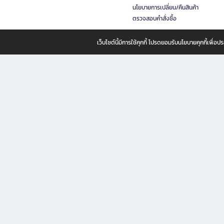
นโยบายการเปลี่ยน/คืนสินค้า
ตรวจสอบคำสั่งซื้อ
เว็บไซต์นี้มีการใช้คุกกี้ โปรดยอมรับนโยบายคุกกี้เพื่
B2S ธุรกิจในเครือ เซ็นทรัล รีเทล คอร์ปอเรชั่น จำกัด (มหาชน)
B2S Online แหล่งรวมหนังสือ เครื่องเขียน และแรงบันดาลใจสำหรับ
B2S Online คือร้านหนังสือและเครื่องเขียนออนไลน์ที่ครบครัน ตอบโจทย์คนรักการอ่านและงานเ
ทำไม B2S Online คือแหล่งช้อปปิ้งที่คุณไม่ควรพลาด
ไม่ว่าคุณจะเป็นนักเรียน นักศึกษา คนทำงาน B2S พร้อมให้คุณเลือกสินค้าคุณภาพได้ตลอด 24