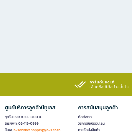
การันตีของแท้
เลือกช้อปได้อย่างมั่นใจ​
ศูนย์บริการลูกค้าบีทูเอส
การสนับสนุนลูกค้า
ทุกวัน เวลา 8.30-18.00 น.
ติดต่อเรา
โทรศัพท์: 02-115-0999
วิธีการช้อปออนไลน์
อีเมล:
b2sonlineshopping@b2s.co.th
การจัดส่งสินค้า