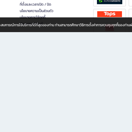
ที่ตั้งและเวลาเปิด / ปิด
นโยบายความเป็นส่วนตัว
นโยบายการใช้คุกกี้
นักลงทุนสัมพันธ์
อประสบการณ์การใช้บริการที่ดีที่สุดของท่าน ท่านสามารถศึกษาวิธีการตั้งค่าการควบคุมคุกกี้ของท่าน
ทุกวัย
ขียน ให้คุณรู้สึกเหมือนมีร้านหนังสือใกล้ฉันอยู่ในมือ ช้อปง่าย ไม่ต้องออกจากบ้าน เพราะ b2
 ชั่วโมง พร้อมโปรโมชั่นและสิทธิพิเศษมากมาย