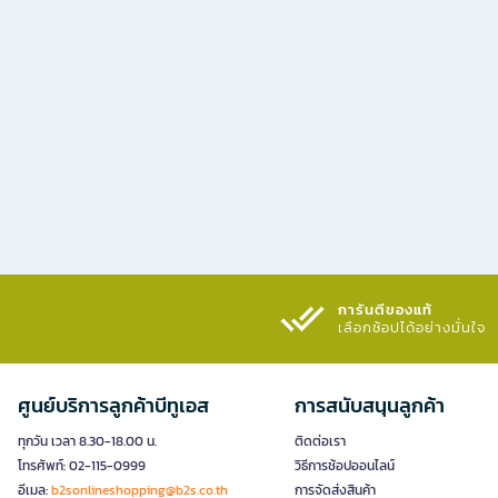
การันตีของแท้
เลือกช้อปได้อย่างมั่นใจ​
ศูนย์บริการลูกค้าบีทูเอส
การสนับสนุนลูกค้า
ทุกวัน เวลา 8.30-18.00 น.
ติดต่อเรา
โทรศัพท์: 02-115-0999
วิธีการช้อปออนไลน์
อีเมล:
b2sonlineshopping@b2s.co.th
การจัดส่งสินค้า