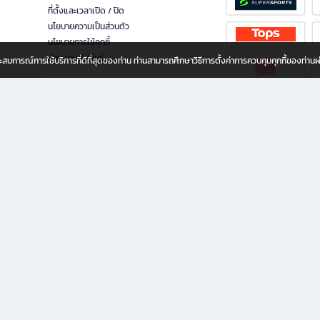
ที่ตั้งและเวลาเปิด / ปิด
นโยบายความเป็นส่วนตัว
นโยบายการใช้คุกกี้
นักลงทุนสัมพันธ์
อประสบการณ์การใช้บริการที่ดีที่สุดของท่าน ท่านสามารถศึกษาวิธีการตั้งค่าการควบคุมคุกกี้ของท่าน
ทุกวัย
ขียน ให้คุณรู้สึกเหมือนมีร้านหนังสือใกล้ฉันอยู่ในมือ ช้อปง่าย ไม่ต้องออกจากบ้าน เพราะ b2
 ชั่วโมง พร้อมโปรโมชั่นและสิทธิพิเศษมากมาย