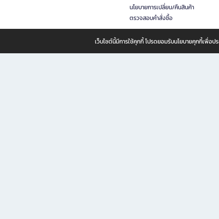
นโยบายการเปลี่ยน/คืนสินค้า
ตรวจสอบคำสั่งซื้อ
เว็บไซต์นี้มีการใช้คุกกี้ โปรดยอมรับนโยบายคุกกี้เพื่
B2S ธุรกิจในเครือ เซ็นทรัล รีเทล คอร์ปอเรชั่น จำกัด (มหาชน)
B2S Online แหล่งรวมหนังสือ เครื่องเขียน และแรงบันดาลใจสำหรับ
B2S Online คือร้านหนังสือและเครื่องเขียนออนไลน์ที่ครบครัน ตอบโจทย์คนรักการอ่านและงานเ
ทำไม B2S Online คือแหล่งช้อปปิ้งที่คุณไม่ควรพลาด
ไม่ว่าคุณจะเป็นนักเรียน นักศึกษา คนทำงาน B2S พร้อมให้คุณเลือกสินค้าคุณภาพได้ตลอด 24