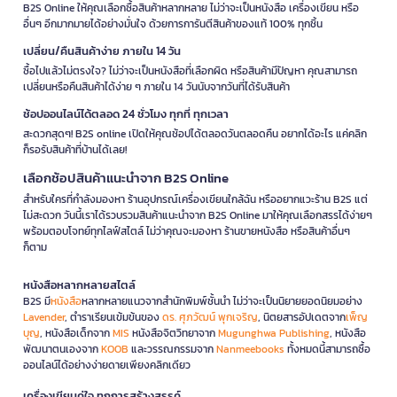
B2S Online ให้คุณเลือกซื้อสินค้าหลากหลาย ไม่ว่าจะเป็นหนังสือ เครื่องเขียน หรือ
อื่นๆ อีกมากมายได้อย่างมั่นใจ ด้วยการการันตีสินค้าของแท้ 100% ทุกชิ้น
เปลี่ยน/คืนสินค้าง่าย ภายใน 14 วัน
ซื้อไปแล้วไม่ตรงใจ? ไม่ว่าจะเป็นหนังสือที่เลือกผิด หรือสินค้ามีปัญหา คุณสามารถ
เปลี่ยนหรือคืนสินค้าได้ง่าย ๆ ภายใน 14 วันนับจากวันที่ได้รับสินค้า
ช้อปออนไลน์ได้ตลอด 24 ชั่วโมง ทุกที่ ทุกเวลา
สะดวกสุดๆ! B2S online เปิดให้คุณช้อปได้ตลอดวันตลอดคืน อยากได้อะไร แค่คลิก
ก็รอรับสินค้าที่บ้านได้เลย!
เลือกช้อปสินค้าแนะนำจาก B2S Online
สำหรับใครที่กำลังมองหา ร้านอุปกรณ์เครื่องเขียนใกล้ฉัน หรืออยากแวะร้าน B2S แต่
ไม่สะดวก วันนี้เราได้รวบรวมสินค้าแนะนำจาก B2S Online มาให้คุณเลือกสรรได้ง่ายๆ
พร้อมตอบโจทย์ทุกไลฟ์สไตล์ ไม่ว่าคุณจะมองหา ร้านขายหนังสือ หรือสินค้าอื่นๆ
ก็ตาม
หนังสือหลากหลายสไตล์
B2S มี
หนังสือ
หลากหลายแนวจากสำนักพิมพ์ชั้นนำ ไม่ว่าจะเป็นนิยายยอดนิยมอย่าง
Lavender
, ตำราเรียนเข้มข้นของ
ดร. ศุภวัฒน์ พุกเจริญ
, นิตยสารอัปเดตจาก
เพ็ญ
บุญ
, หนังสือเด็กจาก
MIS
หนังสือจิตวิทยาจาก
Mugunghwa Publishing
, หนังสือ
พัฒนาตนเองจาก
KOOB
และวรรณกรรมจาก
Nanmeebooks
ทั้งหมดนี้สามารถซื้อ
ออนไลน์ได้อย่างง่ายดายเพียงคลิกเดียว
เครื่องเขียนคู่ใจ ทุกการสร้างสรรค์