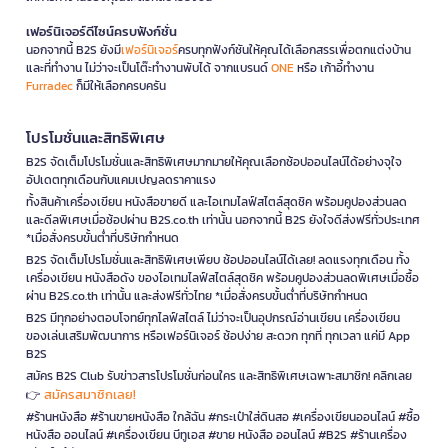
เฟอร์นิเจอร์ดีไซน์ครบฟังก์ชั่น
นอกจากนี้ B2S ยังมี
เฟอร์นิเจอร์
ครบทุกฟังก์ชันให้คุณได้เลือกสรรเพื่อตกแต่งบ้าน
และที่ทำงาน ไม่ว่าจะเป็นโต๊ะทำงานพับได้ จากแบรนด์
ONE
หรือ เก้าอี้ทำงาน
Furradec
ก็มีให้เลือกครบครัน
โปรโมชั่นและสิทธิพิเศษ
B2S จัดเต็มโปรโมชั่นและสิทธิพิเศษมากมายให้คุณเลือกช้อปออนไลน์ได้อย่างจุใจ
อัปเดตทุกเดือนกับแคมเปญลดราคาแรง
ทั้งสินค้าเครื่องเขียน หนังสือขายดี และไอเทมไลฟ์สไตล์สุดชิค พร้อมคูปองส่วนลด
และดีลพิเศษเมื่อช้อปผ่าน B2S.co.th เท่านั้น นอกจากนี้ B2S ยังใจดีส่งฟรีทั่วประเทศ
*เมื่อสั่งครบขั้นต่ำที่บริษัทกำหนด
B2S จัดเต็มโปรโมชั่นและสิทธิพิเศษเพียบ ช้อปออนไลน์ได้เลย! ลดแรงทุกเดือน ทั้ง
เครื่องเขียน หนังสือดัง ของไอเทมไลฟ์สไตล์สุดชิค พร้อมคูปองส่วนลดพิเศษเมื่อซื้อ
ผ่าน B2S.co.th เท่านั้น และส่งฟรีทั่วไทย *เมื่อสั่งครบขั้นต่ำที่บริษัทกำหนด
B2S มีทุกอย่างตอบโจทย์ทุกไลฟ์สไตล์ ไม่ว่าจะเป็นอุปกรณ์อ่านเขียน เครื่องเขียน
ของเล่นเสริมพัฒนาการ หรือเฟอร์นิเจอร์ ช้อปง่าย สะดวก ทุกที่ ทุกเวลา แค่มี App
B2S
สมัคร B2S Club รับข่าวสารโปรโมชั่นก่อนใคร และสิทธิพิเศษเฉพาะสมาชิก! คลิกเลย
สมัครสมาชิกเลย!
👉
#ร้านหนังสือ #ร้านขายหนังสือ ใกล้ฉัน #กระเป๋าใส่ดินสอ #เครื่องเขียนออนไลน์ #ซื้อ
หนังสือ ออนไลน์ #เครื่องเขียน บีทูเอส #ขาย หนังสือ ออนไลน์ #B2S #ร้านเครื่อง