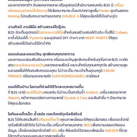
มองหาปากกาดีๆ ดินสอหลากหลาย หรืออุปกรณ์สำนักงานครบครัน B2S มี
เครื่อง
เขียนและอุปกรณ์สำนักงาน
ให้เลือกมากมาย ตั้งแต่ปากกาลูกลื่น
Parker
ชุดดินสอกด
Rotring
ไปจนถึงกระดาษถ่ายเอกสาร
DOUBLE A
ให้คุณเลือกใช้ได้อย่างจุใจ
งานศิลป์ งานฝีมือ สร้างสรรค์ไม่รู้จบ
B2S จัดเต็มอุปกรณ์
ศิลปะและงานฝีมือ
สำหรับคนสร้างสรรค์ตัวจริง ทั้งสีไม้
Colleen
,
ขาตั้งไม้บนโต๊ะ
Pyramid
และอุปกรณ์ DIY ต่างๆ จาก
MONT MARTE
ให้คุณ
สร้างสรรค์ได้อย่างไร้ขีดจำกัด
ของเล่นและของขวัญ สุดพิเศษทุกเทศกาล
มองหาของเล่นเสริมพัฒนาการ หรือของขวัญสุดพิเศษสำหรับทุกโอกาส B2S เราคัด
สรร
ของเล่นและของขวัญ
หลากหลายสไตล์ เหมาะสำหรับทุกเพศทุกวัย สร้างความสุข
และรอยยิ้มให้กับคนพิเศษของคุณ ไม่ว่าจะเป็น กระเป๋าเก็บอุณหภูมิ
KAKAO
FRIENDS
หรือเกมจดหมายรัก
SIAM BOARDGAMES
เรามีครบ!
ของใช้ในบ้าน ไอเทมที่ช่วยให้ชีวิตสะดวกสบายขึ้น
ที่ B2S เรามี
ของใช้ในบ้าน
ครบครัน ไม่ว่าจะเป็นกาต้มน้ำ
Anitech
, เครื่องฟอกอากาศ
Xiaomi
, หน้ากากอนามัยทางการแพทย์
Double A Care
และสินค้าอื่น ๆ อีกมากมาย
ให้คุณเลือกสรร
ไอทีและแก็ดเจ็ต ล้ำสมัย ตอบโจทย์ทุกไลฟ์สไตล์
B2S ได้คัดสรรสินค้า
ไอทีและแก็ดเจ็ต
คุณภาพเยี่ยมมาให้คุณเลือกสรร เพื่อตอบโจทย์
ทุกไลฟ์สไตล์ดิจิทัล ไม่ว่าจะเป็น เครื่องทำลายเอกสาร
NEO
เพื่อความปลอดภัยของ
ข้อมูล, เอ็กซ์เทอนัลฮาร์ดดิสก์
WD
, หรือ คีย์บอร์ดไร้สายเมาส์คอมโบ
GEEZER
ที่ช่วย
ให้การทำงานของคุณสะดวกสบายยิ่งขึ้น