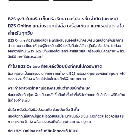
B2S ธุรกิจในเครือ เซ็นทรัล รีเทล คอร์ปอเรชั่น จำกัด (มหาชน)
B2S Online แหล่งรวมหนังสือ เครื่องเขียน และแรงบันดาลใจ
สำหรับทุกวัย
B2S Online คือร้านหนังสือและเครื่องเขียนออนไลน์ที่ครบครัน ตอบโจทย์คนรักการ
อ่านและงานเขียน ให้คุณรู้สึกเหมือนมีร้านหนังสือใกล้ฉันอยู่ในมือ ช้อปง่าย ไม่ต้อง
ออกจากบ้าน เพราะ b2s มีทั้งหนังสือหลากหลายแนวและเครื่องเขียนคุณภาพ พร้อม
สิทธิพิเศษที่ไม่ควรพลาด!
ทำไม B2S Online คือแหล่งช้อปปิ้งที่คุณไม่ควรพลาด
ไม่ว่าคุณจะเป็นนักเรียน นักศึกษา คนทำงาน B2S พร้อมให้คุณเลือกสินค้าคุณภาพได้
ตลอด 24 ชั่วโมง พร้อมโปรโมชั่นและสิทธิพิเศษมากมาย
ฟรี! ค่าจัดส่งทั่วไทย *เมื่อสั่งครบขั้นต่ำที่บริษัทกำหนด
ช้อปเพลินเกินคุ้ม! เพียงมียอดสั่งซื้อสินค้าขั้นต่ำที่บริษัทกำหนด รับสิทธิ์ส่งฟรีถึงบ้าน
ไม่ต้องจ่ายเพิ่ม
มั่นใจ หนังสือถึงมือปลอดภัย ด้วยบับเบิ้ล 3 ชั้น
หนังสือทุกเล่มจากบีทูเอสห่อด้วยบับเบิ้ลหนาแน่นถึง 3 ชั้น หมดกังวลเรื่องความเสีย
หายระหว่างจัดส่ง พร้อมส่งตรงถึงมือคุณในสภาพสมบูรณ์
ช้อป B2S Online การันตีสินค้าของแท้ 100%