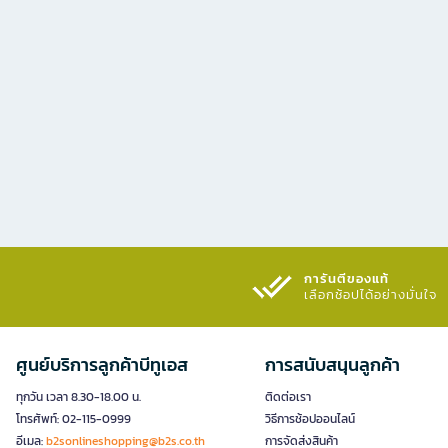
การันตีของแท้
เลือกช้อปได้อย่างมั่นใจ​
ศูนย์บริการลูกค้าบีทูเอส
การสนับสนุนลูกค้า
ทุกวัน เวลา 8.30-18.00 น.
ติดต่อเรา
โทรศัพท์: 02-115-0999
วิธีการช้อปออนไลน์
อีเมล:
b2sonlineshopping@b2s.co.th
การจัดส่งสินค้า