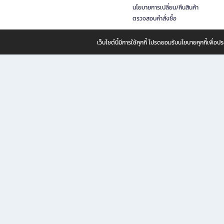
นโยบายการเปลี่ยน/คืนสินค้า
ตรวจสอบคำสั่งซื้อ
เว็บไซต์นี้มีการใช้คุกกี้ โปรดยอมรับนโยบายคุกกี้เพื่
B2S ธุรกิจในเครือ เซ็นทรัล รีเทล คอร์ปอเรชั่น จำกัด (มหาชน)
B2S Online แหล่งรวมหนังสือ เครื่องเขียน และแรงบันดาลใจสำหรับ
B2S Online คือร้านหนังสือและเครื่องเขียนออนไลน์ที่ครบครัน ตอบโจทย์คนรักการอ่านและงานเ
ทำไม B2S Online คือแหล่งช้อปปิ้งที่คุณไม่ควรพลาด
ไม่ว่าคุณจะเป็นนักเรียน นักศึกษา คนทำงาน B2S พร้อมให้คุณเลือกสินค้าคุณภาพได้ตลอด 24