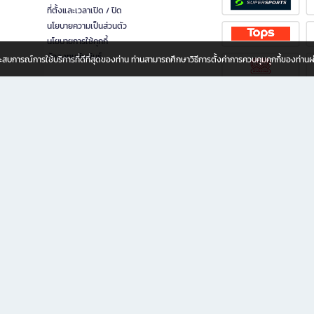
ที่ตั้งและเวลาเปิด / ปิด
นโยบายความเป็นส่วนตัว
นโยบายการใช้คุกกี้
นักลงทุนสัมพันธ์
อประสบการณ์การใช้บริการที่ดีที่สุดของท่าน ท่านสามารถศึกษาวิธีการตั้งค่าการควบคุมคุกกี้ของท่าน
ทุกวัย
ขียน ให้คุณรู้สึกเหมือนมีร้านหนังสือใกล้ฉันอยู่ในมือ ช้อปง่าย ไม่ต้องออกจากบ้าน เพราะ b2
 ชั่วโมง พร้อมโปรโมชั่นและสิทธิพิเศษมากมาย