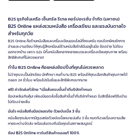
B2S ธุรกิจในเครือ เซ็นทรัล รีเทล คอร์ปอเรชั่น จำกัด (มหาชน)
B2S Online แหล่งรวมหนังสือ เครื่องเขียน และแรงบันดาลใจ
สำหรับทุกวัย
B2S Online คือร้านหนังสือและเครื่องเขียนออนไลน์ที่ครบครัน ตอบโจทย์คนรักการ
อ่านและงานเขียน ให้คุณรู้สึกเหมือนมีร้านหนังสือใกล้ฉันอยู่ในมือ ช้อปง่าย ไม่ต้อง
ออกจากบ้าน เพราะ b2s มีทั้งหนังสือหลากหลายแนวและเครื่องเขียนคุณภาพ พร้อม
สิทธิพิเศษที่ไม่ควรพลาด!
ทำไม B2S Online คือแหล่งช้อปปิ้งที่คุณไม่ควรพลาด
ไม่ว่าคุณจะเป็นนักเรียน นักศึกษา คนทำงาน B2S พร้อมให้คุณเลือกสินค้าคุณภาพได้
ตลอด 24 ชั่วโมง พร้อมโปรโมชั่นและสิทธิพิเศษมากมาย
ฟรี! ค่าจัดส่งทั่วไทย *เมื่อสั่งครบขั้นต่ำที่บริษัทกำหนด
ช้อปเพลินเกินคุ้ม! เพียงมียอดสั่งซื้อสินค้าขั้นต่ำที่บริษัทกำหนด รับสิทธิ์ส่งฟรีถึงบ้าน
ไม่ต้องจ่ายเพิ่ม
มั่นใจ หนังสือถึงมือปลอดภัย ด้วยบับเบิ้ล 3 ชั้น
หนังสือทุกเล่มจากบีทูเอสห่อด้วยบับเบิ้ลหนาแน่นถึง 3 ชั้น หมดกังวลเรื่องความเสีย
หายระหว่างจัดส่ง พร้อมส่งตรงถึงมือคุณในสภาพสมบูรณ์
ช้อป B2S Online การันตีสินค้าของแท้ 100%