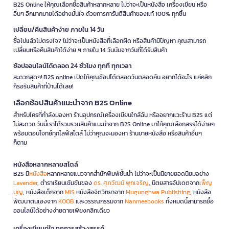
B2S Online ให้คุณเลือกซื้อสินค้าหลากหลาย ไม่ว่าจะเป็นหนังสือ เครื่องเขียน หรือ
อื่นๆ อีกมากมายได้อย่างมั่นใจ ด้วยการการันตีสินค้าของแท้ 100% ทุกชิ้น
เปลี่ยน/คืนสินค้าง่าย ภายใน 14 วัน
ซื้อไปแล้วไม่ตรงใจ? ไม่ว่าจะเป็นหนังสือที่เลือกผิด หรือสินค้ามีปัญหา คุณสามารถ
เปลี่ยนหรือคืนสินค้าได้ง่าย ๆ ภายใน 14 วันนับจากวันที่ได้รับสินค้า
ช้อปออนไลน์ได้ตลอด 24 ชั่วโมง ทุกที่ ทุกเวลา
สะดวกสุดๆ! B2S online เปิดให้คุณช้อปได้ตลอดวันตลอดคืน อยากได้อะไร แค่คลิก
ก็รอรับสินค้าที่บ้านได้เลย!
เลือกช้อปสินค้าแนะนำจาก B2S Online
สำหรับใครที่กำลังมองหา ร้านอุปกรณ์เครื่องเขียนใกล้ฉัน หรืออยากแวะร้าน B2S แต่
ไม่สะดวก วันนี้เราได้รวบรวมสินค้าแนะนำจาก B2S Online มาให้คุณเลือกสรรได้ง่ายๆ
พร้อมตอบโจทย์ทุกไลฟ์สไตล์ ไม่ว่าคุณจะมองหา ร้านขายหนังสือ หรือสินค้าอื่นๆ
ก็ตาม
หนังสือหลากหลายสไตล์
B2S มี
หนังสือ
หลากหลายแนวจากสำนักพิมพ์ชั้นนำ ไม่ว่าจะเป็นนิยายยอดนิยมอย่าง
Lavender
, ตำราเรียนเข้มข้นของ
ดร. ศุภวัฒน์ พุกเจริญ
, นิตยสารอัปเดตจาก
เพ็ญ
บุญ
, หนังสือเด็กจาก
MIS
หนังสือจิตวิทยาจาก
Mugunghwa Publishing
, หนังสือ
พัฒนาตนเองจาก
KOOB
และวรรณกรรมจาก
Nanmeebooks
ทั้งหมดนี้สามารถซื้อ
ออนไลน์ได้อย่างง่ายดายเพียงคลิกเดียว
เครื่องเขียนคู่ใจ ทุกการสร้างสรรค์