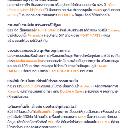
มองหาปากกาดีๆ ดินสอหลากหลาย หรืออุปกรณ์สำนักงานครบครัน B2S มี
เครื่อง
เขียนและอุปกรณ์สำนักงาน
ให้เลือกมากมาย ตั้งแต่ปากกาลูกลื่น
Parker
ชุดดินสอกด
Rotring
ไปจนถึงกระดาษถ่ายเอกสาร
DOUBLE A
ให้คุณเลือกใช้ได้อย่างจุใจ
งานศิลป์ งานฝีมือ สร้างสรรค์ไม่รู้จบ
B2S จัดเต็มอุปกรณ์
ศิลปะและงานฝีมือ
สำหรับคนสร้างสรรค์ตัวจริง ทั้งสีไม้
Colleen
,
ขาตั้งไม้บนโต๊ะ
Pyramid
และอุปกรณ์ DIY ต่างๆ จาก
MONT MARTE
ให้คุณ
สร้างสรรค์ได้อย่างไร้ขีดจำกัด
ของเล่นและของขวัญ สุดพิเศษทุกเทศกาล
มองหาของเล่นเสริมพัฒนาการ หรือของขวัญสุดพิเศษสำหรับทุกโอกาส B2S เราคัด
สรร
ของเล่นและของขวัญ
หลากหลายสไตล์ เหมาะสำหรับทุกเพศทุกวัย สร้างความสุข
และรอยยิ้มให้กับคนพิเศษของคุณ ไม่ว่าจะเป็น กระเป๋าเก็บอุณหภูมิ
KAKAO
FRIENDS
หรือเกมจดหมายรัก
SIAM BOARDGAMES
เรามีครบ!
ของใช้ในบ้าน ไอเทมที่ช่วยให้ชีวิตสะดวกสบายขึ้น
ที่ B2S เรามี
ของใช้ในบ้าน
ครบครัน ไม่ว่าจะเป็นกาต้มน้ำ
Anitech
, เครื่องฟอกอากาศ
Xiaomi
, หน้ากากอนามัยทางการแพทย์
Double A Care
และสินค้าอื่น ๆ อีกมากมาย
ให้คุณเลือกสรร
ไอทีและแก็ดเจ็ต ล้ำสมัย ตอบโจทย์ทุกไลฟ์สไตล์
B2S ได้คัดสรรสินค้า
ไอทีและแก็ดเจ็ต
คุณภาพเยี่ยมมาให้คุณเลือกสรร เพื่อตอบโจทย์
ทุกไลฟ์สไตล์ดิจิทัล ไม่ว่าจะเป็น เครื่องทำลายเอกสาร
NEO
เพื่อความปลอดภัยของ
ข้อมูล, เอ็กซ์เทอนัลฮาร์ดดิสก์
WD
, หรือ คีย์บอร์ดไร้สายเมาส์คอมโบ
GEEZER
ที่ช่วย
ให้การทำงานของคุณสะดวกสบายยิ่งขึ้น