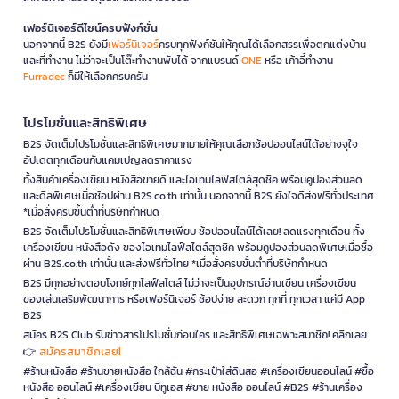
เฟอร์นิเจอร์ดีไซน์ครบฟังก์ชั่น
นอกจากนี้ B2S ยังมี
เฟอร์นิเจอร์
ครบทุกฟังก์ชันให้คุณได้เลือกสรรเพื่อตกแต่งบ้าน
และที่ทำงาน ไม่ว่าจะเป็นโต๊ะทำงานพับได้ จากแบรนด์
ONE
หรือ เก้าอี้ทำงาน
Furradec
ก็มีให้เลือกครบครัน
โปรโมชั่นและสิทธิพิเศษ
B2S จัดเต็มโปรโมชั่นและสิทธิพิเศษมากมายให้คุณเลือกช้อปออนไลน์ได้อย่างจุใจ
อัปเดตทุกเดือนกับแคมเปญลดราคาแรง
ทั้งสินค้าเครื่องเขียน หนังสือขายดี และไอเทมไลฟ์สไตล์สุดชิค พร้อมคูปองส่วนลด
และดีลพิเศษเมื่อช้อปผ่าน B2S.co.th เท่านั้น นอกจากนี้ B2S ยังใจดีส่งฟรีทั่วประเทศ
*เมื่อสั่งครบขั้นต่ำที่บริษัทกำหนด
B2S จัดเต็มโปรโมชั่นและสิทธิพิเศษเพียบ ช้อปออนไลน์ได้เลย! ลดแรงทุกเดือน ทั้ง
เครื่องเขียน หนังสือดัง ของไอเทมไลฟ์สไตล์สุดชิค พร้อมคูปองส่วนลดพิเศษเมื่อซื้อ
ผ่าน B2S.co.th เท่านั้น และส่งฟรีทั่วไทย *เมื่อสั่งครบขั้นต่ำที่บริษัทกำหนด
B2S มีทุกอย่างตอบโจทย์ทุกไลฟ์สไตล์ ไม่ว่าจะเป็นอุปกรณ์อ่านเขียน เครื่องเขียน
ของเล่นเสริมพัฒนาการ หรือเฟอร์นิเจอร์ ช้อปง่าย สะดวก ทุกที่ ทุกเวลา แค่มี App
B2S
สมัคร B2S Club รับข่าวสารโปรโมชั่นก่อนใคร และสิทธิพิเศษเฉพาะสมาชิก! คลิกเลย
สมัครสมาชิกเลย!
👉
#ร้านหนังสือ #ร้านขายหนังสือ ใกล้ฉัน #กระเป๋าใส่ดินสอ #เครื่องเขียนออนไลน์ #ซื้อ
หนังสือ ออนไลน์ #เครื่องเขียน บีทูเอส #ขาย หนังสือ ออนไลน์ #B2S #ร้านเครื่อง