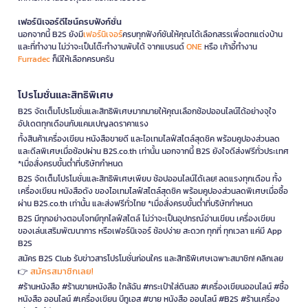
เฟอร์นิเจอร์ดีไซน์ครบฟังก์ชั่น
นอกจากนี้ B2S ยังมี
เฟอร์นิเจอร์
ครบทุกฟังก์ชันให้คุณได้เลือกสรรเพื่อตกแต่งบ้าน
และที่ทำงาน ไม่ว่าจะเป็นโต๊ะทำงานพับได้ จากแบรนด์
ONE
หรือ เก้าอี้ทำงาน
Furradec
ก็มีให้เลือกครบครัน
โปรโมชั่นและสิทธิพิเศษ
B2S จัดเต็มโปรโมชั่นและสิทธิพิเศษมากมายให้คุณเลือกช้อปออนไลน์ได้อย่างจุใจ
อัปเดตทุกเดือนกับแคมเปญลดราคาแรง
ทั้งสินค้าเครื่องเขียน หนังสือขายดี และไอเทมไลฟ์สไตล์สุดชิค พร้อมคูปองส่วนลด
และดีลพิเศษเมื่อช้อปผ่าน B2S.co.th เท่านั้น นอกจากนี้ B2S ยังใจดีส่งฟรีทั่วประเทศ
*เมื่อสั่งครบขั้นต่ำที่บริษัทกำหนด
B2S จัดเต็มโปรโมชั่นและสิทธิพิเศษเพียบ ช้อปออนไลน์ได้เลย! ลดแรงทุกเดือน ทั้ง
เครื่องเขียน หนังสือดัง ของไอเทมไลฟ์สไตล์สุดชิค พร้อมคูปองส่วนลดพิเศษเมื่อซื้อ
ผ่าน B2S.co.th เท่านั้น และส่งฟรีทั่วไทย *เมื่อสั่งครบขั้นต่ำที่บริษัทกำหนด
B2S มีทุกอย่างตอบโจทย์ทุกไลฟ์สไตล์ ไม่ว่าจะเป็นอุปกรณ์อ่านเขียน เครื่องเขียน
ของเล่นเสริมพัฒนาการ หรือเฟอร์นิเจอร์ ช้อปง่าย สะดวก ทุกที่ ทุกเวลา แค่มี App
B2S
สมัคร B2S Club รับข่าวสารโปรโมชั่นก่อนใคร และสิทธิพิเศษเฉพาะสมาชิก! คลิกเลย
สมัครสมาชิกเลย!
👉
#ร้านหนังสือ #ร้านขายหนังสือ ใกล้ฉัน #กระเป๋าใส่ดินสอ #เครื่องเขียนออนไลน์ #ซื้อ
หนังสือ ออนไลน์ #เครื่องเขียน บีทูเอส #ขาย หนังสือ ออนไลน์ #B2S #ร้านเครื่อง