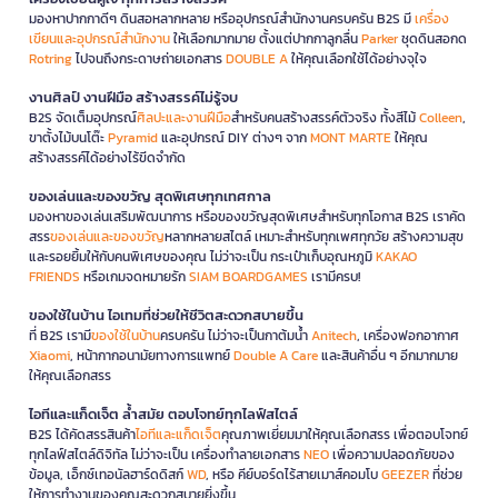
มองหาปากกาดีๆ ดินสอหลากหลาย หรืออุปกรณ์สำนักงานครบครัน B2S มี
เครื่อง
เขียนและอุปกรณ์สำนักงาน
ให้เลือกมากมาย ตั้งแต่ปากกาลูกลื่น
Parker
ชุดดินสอกด
Rotring
ไปจนถึงกระดาษถ่ายเอกสาร
DOUBLE A
ให้คุณเลือกใช้ได้อย่างจุใจ
งานศิลป์ งานฝีมือ สร้างสรรค์ไม่รู้จบ
B2S จัดเต็มอุปกรณ์
ศิลปะและงานฝีมือ
สำหรับคนสร้างสรรค์ตัวจริง ทั้งสีไม้
Colleen
,
ขาตั้งไม้บนโต๊ะ
Pyramid
และอุปกรณ์ DIY ต่างๆ จาก
MONT MARTE
ให้คุณ
สร้างสรรค์ได้อย่างไร้ขีดจำกัด
ของเล่นและของขวัญ สุดพิเศษทุกเทศกาล
มองหาของเล่นเสริมพัฒนาการ หรือของขวัญสุดพิเศษสำหรับทุกโอกาส B2S เราคัด
สรร
ของเล่นและของขวัญ
หลากหลายสไตล์ เหมาะสำหรับทุกเพศทุกวัย สร้างความสุข
และรอยยิ้มให้กับคนพิเศษของคุณ ไม่ว่าจะเป็น กระเป๋าเก็บอุณหภูมิ
KAKAO
FRIENDS
หรือเกมจดหมายรัก
SIAM BOARDGAMES
เรามีครบ!
ของใช้ในบ้าน ไอเทมที่ช่วยให้ชีวิตสะดวกสบายขึ้น
ที่ B2S เรามี
ของใช้ในบ้าน
ครบครัน ไม่ว่าจะเป็นกาต้มน้ำ
Anitech
, เครื่องฟอกอากาศ
Xiaomi
, หน้ากากอนามัยทางการแพทย์
Double A Care
และสินค้าอื่น ๆ อีกมากมาย
ให้คุณเลือกสรร
ไอทีและแก็ดเจ็ต ล้ำสมัย ตอบโจทย์ทุกไลฟ์สไตล์
B2S ได้คัดสรรสินค้า
ไอทีและแก็ดเจ็ต
คุณภาพเยี่ยมมาให้คุณเลือกสรร เพื่อตอบโจทย์
ทุกไลฟ์สไตล์ดิจิทัล ไม่ว่าจะเป็น เครื่องทำลายเอกสาร
NEO
เพื่อความปลอดภัยของ
ข้อมูล, เอ็กซ์เทอนัลฮาร์ดดิสก์
WD
, หรือ คีย์บอร์ดไร้สายเมาส์คอมโบ
GEEZER
ที่ช่วย
ให้การทำงานของคุณสะดวกสบายยิ่งขึ้น