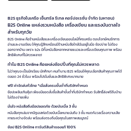
B2S ธุรกิจในเครือ เซ็นทรัล รีเทล คอร์ปอเรชั่น จำกัด (มหาชน)
B2S Online แหล่งรวมหนังสือ เครื่องเขียน และแรงบันดาลใจ
สำหรับทุกวัย
B2S Online คือร้านหนังสือและเครื่องเขียนออนไลน์ที่ครบครัน ตอบโจทย์คนรักการ
อ่านและงานเขียน ให้คุณรู้สึกเหมือนมีร้านหนังสือใกล้ฉันอยู่ในมือ ช้อปง่าย ไม่ต้อง
ออกจากบ้าน เพราะ b2s มีทั้งหนังสือหลากหลายแนวและเครื่องเขียนคุณภาพ พร้อม
สิทธิพิเศษที่ไม่ควรพลาด!
ทำไม B2S Online คือแหล่งช้อปปิ้งที่คุณไม่ควรพลาด
ไม่ว่าคุณจะเป็นนักเรียน นักศึกษา คนทำงาน B2S พร้อมให้คุณเลือกสินค้าคุณภาพได้
ตลอด 24 ชั่วโมง พร้อมโปรโมชั่นและสิทธิพิเศษมากมาย
ฟรี! ค่าจัดส่งทั่วไทย *เมื่อสั่งครบขั้นต่ำที่บริษัทกำหนด
ช้อปเพลินเกินคุ้ม! เพียงมียอดสั่งซื้อสินค้าขั้นต่ำที่บริษัทกำหนด รับสิทธิ์ส่งฟรีถึงบ้าน
ไม่ต้องจ่ายเพิ่ม
มั่นใจ หนังสือถึงมือปลอดภัย ด้วยบับเบิ้ล 3 ชั้น
หนังสือทุกเล่มจากบีทูเอสห่อด้วยบับเบิ้ลหนาแน่นถึง 3 ชั้น หมดกังวลเรื่องความเสีย
หายระหว่างจัดส่ง พร้อมส่งตรงถึงมือคุณในสภาพสมบูรณ์
ช้อป B2S Online การันตีสินค้าของแท้ 100%