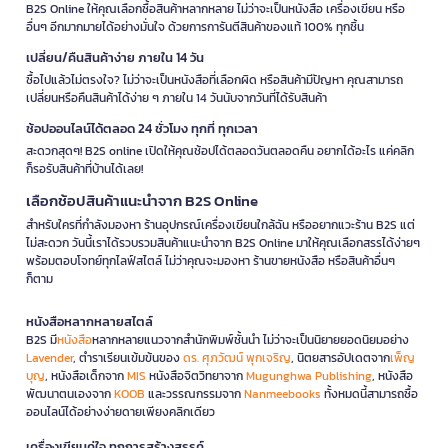
B2S Online ให้คุณเลือกซื้อสินค้าหลากหลาย ไม่ว่าจะเป็นหนังสือ เครื่องเขียน หรือ
อื่นๆ อีกมากมายได้อย่างมั่นใจ ด้วยการการันตีสินค้าของแท้ 100% ทุกชิ้น
เปลี่ยน/คืนสินค้าง่าย ภายใน 14 วัน
ซื้อไปแล้วไม่ตรงใจ? ไม่ว่าจะเป็นหนังสือที่เลือกผิด หรือสินค้ามีปัญหา คุณสามารถ
เปลี่ยนหรือคืนสินค้าได้ง่าย ๆ ภายใน 14 วันนับจากวันที่ได้รับสินค้า
ช้อปออนไลน์ได้ตลอด 24 ชั่วโมง ทุกที่ ทุกเวลา
สะดวกสุดๆ! B2S online เปิดให้คุณช้อปได้ตลอดวันตลอดคืน อยากได้อะไร แค่คลิก
ก็รอรับสินค้าที่บ้านได้เลย!
เลือกช้อปสินค้าแนะนำจาก B2S Online
สำหรับใครที่กำลังมองหา ร้านอุปกรณ์เครื่องเขียนใกล้ฉัน หรืออยากแวะร้าน B2S แต่
ไม่สะดวก วันนี้เราได้รวบรวมสินค้าแนะนำจาก B2S Online มาให้คุณเลือกสรรได้ง่ายๆ
พร้อมตอบโจทย์ทุกไลฟ์สไตล์ ไม่ว่าคุณจะมองหา ร้านขายหนังสือ หรือสินค้าอื่นๆ
ก็ตาม
หนังสือหลากหลายสไตล์
B2S มี
หนังสือ
หลากหลายแนวจากสำนักพิมพ์ชั้นนำ ไม่ว่าจะเป็นนิยายยอดนิยมอย่าง
Lavender
, ตำราเรียนเข้มข้นของ
ดร. ศุภวัฒน์ พุกเจริญ
, นิตยสารอัปเดตจาก
เพ็ญ
บุญ
, หนังสือเด็กจาก
MIS
หนังสือจิตวิทยาจาก
Mugunghwa Publishing
, หนังสือ
พัฒนาตนเองจาก
KOOB
และวรรณกรรมจาก
Nanmeebooks
ทั้งหมดนี้สามารถซื้อ
ออนไลน์ได้อย่างง่ายดายเพียงคลิกเดียว
เครื่องเขียนคู่ใจ ทุกการสร้างสรรค์