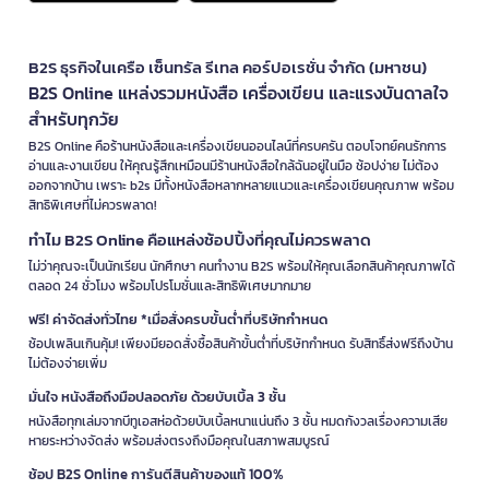
B2S ธุรกิจในเครือ เซ็นทรัล รีเทล คอร์ปอเรชั่น จำกัด (มหาชน)
B2S Online แหล่งรวมหนังสือ เครื่องเขียน และแรงบันดาลใจ
สำหรับทุกวัย
B2S Online คือร้านหนังสือและเครื่องเขียนออนไลน์ที่ครบครัน ตอบโจทย์คนรักการ
อ่านและงานเขียน ให้คุณรู้สึกเหมือนมีร้านหนังสือใกล้ฉันอยู่ในมือ ช้อปง่าย ไม่ต้อง
ออกจากบ้าน เพราะ b2s มีทั้งหนังสือหลากหลายแนวและเครื่องเขียนคุณภาพ พร้อม
สิทธิพิเศษที่ไม่ควรพลาด!
ทำไม B2S Online คือแหล่งช้อปปิ้งที่คุณไม่ควรพลาด
ไม่ว่าคุณจะเป็นนักเรียน นักศึกษา คนทำงาน B2S พร้อมให้คุณเลือกสินค้าคุณภาพได้
ตลอด 24 ชั่วโมง พร้อมโปรโมชั่นและสิทธิพิเศษมากมาย
ฟรี! ค่าจัดส่งทั่วไทย *เมื่อสั่งครบขั้นต่ำที่บริษัทกำหนด
ช้อปเพลินเกินคุ้ม! เพียงมียอดสั่งซื้อสินค้าขั้นต่ำที่บริษัทกำหนด รับสิทธิ์ส่งฟรีถึงบ้าน
ไม่ต้องจ่ายเพิ่ม
มั่นใจ หนังสือถึงมือปลอดภัย ด้วยบับเบิ้ล 3 ชั้น
หนังสือทุกเล่มจากบีทูเอสห่อด้วยบับเบิ้ลหนาแน่นถึง 3 ชั้น หมดกังวลเรื่องความเสีย
หายระหว่างจัดส่ง พร้อมส่งตรงถึงมือคุณในสภาพสมบูรณ์
ช้อป B2S Online การันตีสินค้าของแท้ 100%