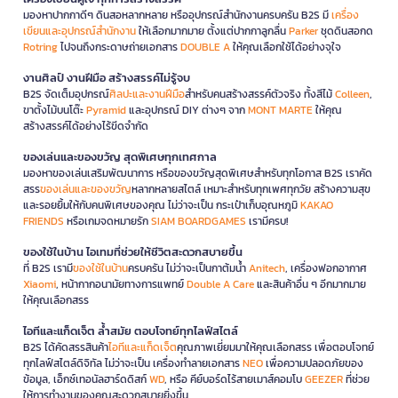
มองหาปากกาดีๆ ดินสอหลากหลาย หรืออุปกรณ์สำนักงานครบครัน B2S มี
เครื่อง
เขียนและอุปกรณ์สำนักงาน
ให้เลือกมากมาย ตั้งแต่ปากกาลูกลื่น
Parker
ชุดดินสอกด
Rotring
ไปจนถึงกระดาษถ่ายเอกสาร
DOUBLE A
ให้คุณเลือกใช้ได้อย่างจุใจ
งานศิลป์ งานฝีมือ สร้างสรรค์ไม่รู้จบ
B2S จัดเต็มอุปกรณ์
ศิลปะและงานฝีมือ
สำหรับคนสร้างสรรค์ตัวจริง ทั้งสีไม้
Colleen
,
ขาตั้งไม้บนโต๊ะ
Pyramid
และอุปกรณ์ DIY ต่างๆ จาก
MONT MARTE
ให้คุณ
สร้างสรรค์ได้อย่างไร้ขีดจำกัด
ของเล่นและของขวัญ สุดพิเศษทุกเทศกาล
มองหาของเล่นเสริมพัฒนาการ หรือของขวัญสุดพิเศษสำหรับทุกโอกาส B2S เราคัด
สรร
ของเล่นและของขวัญ
หลากหลายสไตล์ เหมาะสำหรับทุกเพศทุกวัย สร้างความสุข
และรอยยิ้มให้กับคนพิเศษของคุณ ไม่ว่าจะเป็น กระเป๋าเก็บอุณหภูมิ
KAKAO
FRIENDS
หรือเกมจดหมายรัก
SIAM BOARDGAMES
เรามีครบ!
ของใช้ในบ้าน ไอเทมที่ช่วยให้ชีวิตสะดวกสบายขึ้น
ที่ B2S เรามี
ของใช้ในบ้าน
ครบครัน ไม่ว่าจะเป็นกาต้มน้ำ
Anitech
, เครื่องฟอกอากาศ
Xiaomi
, หน้ากากอนามัยทางการแพทย์
Double A Care
และสินค้าอื่น ๆ อีกมากมาย
ให้คุณเลือกสรร
ไอทีและแก็ดเจ็ต ล้ำสมัย ตอบโจทย์ทุกไลฟ์สไตล์
B2S ได้คัดสรรสินค้า
ไอทีและแก็ดเจ็ต
คุณภาพเยี่ยมมาให้คุณเลือกสรร เพื่อตอบโจทย์
ทุกไลฟ์สไตล์ดิจิทัล ไม่ว่าจะเป็น เครื่องทำลายเอกสาร
NEO
เพื่อความปลอดภัยของ
ข้อมูล, เอ็กซ์เทอนัลฮาร์ดดิสก์
WD
, หรือ คีย์บอร์ดไร้สายเมาส์คอมโบ
GEEZER
ที่ช่วย
ให้การทำงานของคุณสะดวกสบายยิ่งขึ้น