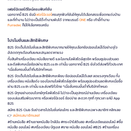
เฟอร์นิเจอร์ดีไซน์ครบฟังก์ชั่น
นอกจากนี้ B2S ยังมี
เฟอร์นิเจอร์
ครบทุกฟังก์ชันให้คุณได้เลือกสรรเพื่อตกแต่งบ้าน
และที่ทำงาน ไม่ว่าจะเป็นโต๊ะทำงานพับได้ จากแบรนด์
ONE
หรือ เก้าอี้ทำงาน
Furradec
ก็มีให้เลือกครบครัน
โปรโมชั่นและสิทธิพิเศษ
B2S จัดเต็มโปรโมชั่นและสิทธิพิเศษมากมายให้คุณเลือกช้อปออนไลน์ได้อย่างจุใจ
อัปเดตทุกเดือนกับแคมเปญลดราคาแรง
ทั้งสินค้าเครื่องเขียน หนังสือขายดี และไอเทมไลฟ์สไตล์สุดชิค พร้อมคูปองส่วนลด
และดีลพิเศษเมื่อช้อปผ่าน B2S.co.th เท่านั้น นอกจากนี้ B2S ยังใจดีส่งฟรีทั่วประเทศ
*เมื่อสั่งครบขั้นต่ำที่บริษัทกำหนด
B2S จัดเต็มโปรโมชั่นและสิทธิพิเศษเพียบ ช้อปออนไลน์ได้เลย! ลดแรงทุกเดือน ทั้ง
เครื่องเขียน หนังสือดัง ของไอเทมไลฟ์สไตล์สุดชิค พร้อมคูปองส่วนลดพิเศษเมื่อซื้อ
ผ่าน B2S.co.th เท่านั้น และส่งฟรีทั่วไทย *เมื่อสั่งครบขั้นต่ำที่บริษัทกำหนด
B2S มีทุกอย่างตอบโจทย์ทุกไลฟ์สไตล์ ไม่ว่าจะเป็นอุปกรณ์อ่านเขียน เครื่องเขียน
ของเล่นเสริมพัฒนาการ หรือเฟอร์นิเจอร์ ช้อปง่าย สะดวก ทุกที่ ทุกเวลา แค่มี App
B2S
สมัคร B2S Club รับข่าวสารโปรโมชั่นก่อนใคร และสิทธิพิเศษเฉพาะสมาชิก! คลิกเลย
สมัครสมาชิกเลย!
👉
#ร้านหนังสือ #ร้านขายหนังสือ ใกล้ฉัน #กระเป๋าใส่ดินสอ #เครื่องเขียนออนไลน์ #ซื้อ
หนังสือ ออนไลน์ #เครื่องเขียน บีทูเอส #ขาย หนังสือ ออนไลน์ #B2S #ร้านเครื่อง