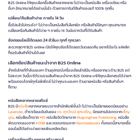
B2S Online ให้คุณเลือกซื้อสินค้าหลากหลาย ไม่ว่าจะเป็นหนังสือ เครื่องเขียน หรือ
อื่นๆ อีกมากมายได้อย่างมั่นใจ ด้วยการการันตีสินค้าของแท้ 100% ทุกชิ้น
เปลี่ยน/คืนสินค้าง่าย ภายใน 14 วัน
ซื้อไปแล้วไม่ตรงใจ? ไม่ว่าจะเป็นหนังสือที่เลือกผิด หรือสินค้ามีปัญหา คุณสามารถ
เปลี่ยนหรือคืนสินค้าได้ง่าย ๆ ภายใน 14 วันนับจากวันที่ได้รับสินค้า
ช้อปออนไลน์ได้ตลอด 24 ชั่วโมง ทุกที่ ทุกเวลา
สะดวกสุดๆ! B2S online เปิดให้คุณช้อปได้ตลอดวันตลอดคืน อยากได้อะไร แค่คลิก
ก็รอรับสินค้าที่บ้านได้เลย!
เลือกช้อปสินค้าแนะนำจาก B2S Online
สำหรับใครที่กำลังมองหา ร้านอุปกรณ์เครื่องเขียนใกล้ฉัน หรืออยากแวะร้าน B2S แต่
ไม่สะดวก วันนี้เราได้รวบรวมสินค้าแนะนำจาก B2S Online มาให้คุณเลือกสรรได้ง่ายๆ
พร้อมตอบโจทย์ทุกไลฟ์สไตล์ ไม่ว่าคุณจะมองหา ร้านขายหนังสือ หรือสินค้าอื่นๆ
ก็ตาม
หนังสือหลากหลายสไตล์
B2S มี
หนังสือ
หลากหลายแนวจากสำนักพิมพ์ชั้นนำ ไม่ว่าจะเป็นนิยายยอดนิยมอย่าง
Lavender
, ตำราเรียนเข้มข้นของ
ดร. ศุภวัฒน์ พุกเจริญ
, นิตยสารอัปเดตจาก
เพ็ญ
บุญ
, หนังสือเด็กจาก
MIS
หนังสือจิตวิทยาจาก
Mugunghwa Publishing
, หนังสือ
พัฒนาตนเองจาก
KOOB
และวรรณกรรมจาก
Nanmeebooks
ทั้งหมดนี้สามารถซื้อ
ออนไลน์ได้อย่างง่ายดายเพียงคลิกเดียว
เครื่องเขียนคู่ใจ ทุกการสร้างสรรค์