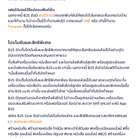
เฟอร์นิเจอร์ดีไซน์ครบฟังก์ชั่น
นอกจากนี้ B2S ยังมี
เฟอร์นิเจอร์
ครบทุกฟังก์ชันให้คุณได้เลือกสรรเพื่อตกแต่งบ้าน
และที่ทำงาน ไม่ว่าจะเป็นโต๊ะทำงานพับได้ จากแบรนด์
ONE
หรือ เก้าอี้ทำงาน
Furradec
ก็มีให้เลือกครบครัน
โปรโมชั่นและสิทธิพิเศษ
B2S จัดเต็มโปรโมชั่นและสิทธิพิเศษมากมายให้คุณเลือกช้อปออนไลน์ได้อย่างจุใจ
อัปเดตทุกเดือนกับแคมเปญลดราคาแรง
ทั้งสินค้าเครื่องเขียน หนังสือขายดี และไอเทมไลฟ์สไตล์สุดชิค พร้อมคูปองส่วนลด
และดีลพิเศษเมื่อช้อปผ่าน B2S.co.th เท่านั้น นอกจากนี้ B2S ยังใจดีส่งฟรีทั่วประเทศ
*เมื่อสั่งครบขั้นต่ำที่บริษัทกำหนด
B2S จัดเต็มโปรโมชั่นและสิทธิพิเศษเพียบ ช้อปออนไลน์ได้เลย! ลดแรงทุกเดือน ทั้ง
เครื่องเขียน หนังสือดัง ของไอเทมไลฟ์สไตล์สุดชิค พร้อมคูปองส่วนลดพิเศษเมื่อซื้อ
ผ่าน B2S.co.th เท่านั้น และส่งฟรีทั่วไทย *เมื่อสั่งครบขั้นต่ำที่บริษัทกำหนด
B2S มีทุกอย่างตอบโจทย์ทุกไลฟ์สไตล์ ไม่ว่าจะเป็นอุปกรณ์อ่านเขียน เครื่องเขียน
ของเล่นเสริมพัฒนาการ หรือเฟอร์นิเจอร์ ช้อปง่าย สะดวก ทุกที่ ทุกเวลา แค่มี App
B2S
สมัคร B2S Club รับข่าวสารโปรโมชั่นก่อนใคร และสิทธิพิเศษเฉพาะสมาชิก! คลิกเลย
สมัครสมาชิกเลย!
👉
#ร้านหนังสือ #ร้านขายหนังสือ ใกล้ฉัน #กระเป๋าใส่ดินสอ #เครื่องเขียนออนไลน์ #ซื้อ
หนังสือ ออนไลน์ #เครื่องเขียน บีทูเอส #ขาย หนังสือ ออนไลน์ #B2S #ร้านเครื่อง