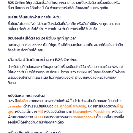
B2S Online ให้คุณเลือกซื้อสินค้าหลากหลาย ไม่ว่าจะเป็นหนังสือ เครื่องเขียน หรือ
อื่นๆ อีกมากมายได้อย่างมั่นใจ ด้วยการการันตีสินค้าของแท้ 100% ทุกชิ้น
เปลี่ยน/คืนสินค้าง่าย ภายใน 14 วัน
ซื้อไปแล้วไม่ตรงใจ? ไม่ว่าจะเป็นหนังสือที่เลือกผิด หรือสินค้ามีปัญหา คุณสามารถ
เปลี่ยนหรือคืนสินค้าได้ง่าย ๆ ภายใน 14 วันนับจากวันที่ได้รับสินค้า
ช้อปออนไลน์ได้ตลอด 24 ชั่วโมง ทุกที่ ทุกเวลา
สะดวกสุดๆ! B2S online เปิดให้คุณช้อปได้ตลอดวันตลอดคืน อยากได้อะไร แค่คลิก
ก็รอรับสินค้าที่บ้านได้เลย!
เลือกช้อปสินค้าแนะนำจาก B2S Online
สำหรับใครที่กำลังมองหา ร้านอุปกรณ์เครื่องเขียนใกล้ฉัน หรืออยากแวะร้าน B2S แต่
ไม่สะดวก วันนี้เราได้รวบรวมสินค้าแนะนำจาก B2S Online มาให้คุณเลือกสรรได้ง่ายๆ
พร้อมตอบโจทย์ทุกไลฟ์สไตล์ ไม่ว่าคุณจะมองหา ร้านขายหนังสือ หรือสินค้าอื่นๆ
ก็ตาม
หนังสือหลากหลายสไตล์
B2S มี
หนังสือ
หลากหลายแนวจากสำนักพิมพ์ชั้นนำ ไม่ว่าจะเป็นนิยายยอดนิยมอย่าง
Lavender
, ตำราเรียนเข้มข้นของ
ดร. ศุภวัฒน์ พุกเจริญ
, นิตยสารอัปเดตจาก
เพ็ญ
บุญ
, หนังสือเด็กจาก
MIS
หนังสือจิตวิทยาจาก
Mugunghwa Publishing
, หนังสือ
พัฒนาตนเองจาก
KOOB
และวรรณกรรมจาก
Nanmeebooks
ทั้งหมดนี้สามารถซื้อ
ออนไลน์ได้อย่างง่ายดายเพียงคลิกเดียว
เครื่องเขียนคู่ใจ ทุกการสร้างสรรค์