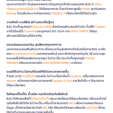
มองหาปากกาดีๆ ดินสอหลากหลาย หรืออุปกรณ์สำนักงานครบครัน B2S มี
เครื่อง
เขียนและอุปกรณ์สำนักงาน
ให้เลือกมากมาย ตั้งแต่ปากกาลูกลื่น
Parker
ชุดดินสอกด
Rotring
ไปจนถึงกระดาษถ่ายเอกสาร
DOUBLE A
ให้คุณเลือกใช้ได้อย่างจุใจ
งานศิลป์ งานฝีมือ สร้างสรรค์ไม่รู้จบ
B2S จัดเต็มอุปกรณ์
ศิลปะและงานฝีมือ
สำหรับคนสร้างสรรค์ตัวจริง ทั้งสีไม้
Colleen
,
ขาตั้งไม้บนโต๊ะ
Pyramid
และอุปกรณ์ DIY ต่างๆ จาก
MONT MARTE
ให้คุณ
สร้างสรรค์ได้อย่างไร้ขีดจำกัด
ของเล่นและของขวัญ สุดพิเศษทุกเทศกาล
มองหาของเล่นเสริมพัฒนาการ หรือของขวัญสุดพิเศษสำหรับทุกโอกาส B2S เราคัด
สรร
ของเล่นและของขวัญ
หลากหลายสไตล์ เหมาะสำหรับทุกเพศทุกวัย สร้างความสุข
และรอยยิ้มให้กับคนพิเศษของคุณ ไม่ว่าจะเป็น กระเป๋าเก็บอุณหภูมิ
KAKAO
FRIENDS
หรือเกมจดหมายรัก
SIAM BOARDGAMES
เรามีครบ!
ของใช้ในบ้าน ไอเทมที่ช่วยให้ชีวิตสะดวกสบายขึ้น
ที่ B2S เรามี
ของใช้ในบ้าน
ครบครัน ไม่ว่าจะเป็นกาต้มน้ำ
Anitech
, เครื่องฟอกอากาศ
Xiaomi
, หน้ากากอนามัยทางการแพทย์
Double A Care
และสินค้าอื่น ๆ อีกมากมาย
ให้คุณเลือกสรร
ไอทีและแก็ดเจ็ต ล้ำสมัย ตอบโจทย์ทุกไลฟ์สไตล์
B2S ได้คัดสรรสินค้า
ไอทีและแก็ดเจ็ต
คุณภาพเยี่ยมมาให้คุณเลือกสรร เพื่อตอบโจทย์
ทุกไลฟ์สไตล์ดิจิทัล ไม่ว่าจะเป็น เครื่องทำลายเอกสาร
NEO
เพื่อความปลอดภัยของ
ข้อมูล, เอ็กซ์เทอนัลฮาร์ดดิสก์
WD
, หรือ คีย์บอร์ดไร้สายเมาส์คอมโบ
GEEZER
ที่ช่วย
ให้การทำงานของคุณสะดวกสบายยิ่งขึ้น