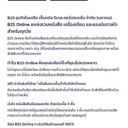
B2S ธุรกิจในเครือ เซ็นทรัล รีเทล คอร์ปอเรชั่น จำกัด (มหาชน)
B2S Online แหล่งรวมหนังสือ เครื่องเขียน และแรงบันดาลใจ
สำหรับทุกวัย
B2S Online คือร้านหนังสือและเครื่องเขียนออนไลน์ที่ครบครัน ตอบโจทย์คนรักการ
อ่านและงานเขียน ให้คุณรู้สึกเหมือนมีร้านหนังสือใกล้ฉันอยู่ในมือ ช้อปง่าย ไม่ต้อง
ออกจากบ้าน เพราะ b2s มีทั้งหนังสือหลากหลายแนวและเครื่องเขียนคุณภาพ พร้อม
สิทธิพิเศษที่ไม่ควรพลาด!
ทำไม B2S Online คือแหล่งช้อปปิ้งที่คุณไม่ควรพลาด
ไม่ว่าคุณจะเป็นนักเรียน นักศึกษา คนทำงาน B2S พร้อมให้คุณเลือกสินค้าคุณภาพได้
ตลอด 24 ชั่วโมง พร้อมโปรโมชั่นและสิทธิพิเศษมากมาย
ฟรี! ค่าจัดส่งทั่วไทย *เมื่อสั่งครบขั้นต่ำที่บริษัทกำหนด
ช้อปเพลินเกินคุ้ม! เพียงมียอดสั่งซื้อสินค้าขั้นต่ำที่บริษัทกำหนด รับสิทธิ์ส่งฟรีถึงบ้าน
ไม่ต้องจ่ายเพิ่ม
มั่นใจ หนังสือถึงมือปลอดภัย ด้วยบับเบิ้ล 3 ชั้น
หนังสือทุกเล่มจากบีทูเอสห่อด้วยบับเบิ้ลหนาแน่นถึง 3 ชั้น หมดกังวลเรื่องความเสีย
หายระหว่างจัดส่ง พร้อมส่งตรงถึงมือคุณในสภาพสมบูรณ์
ช้อป B2S Online การันตีสินค้าของแท้ 100%